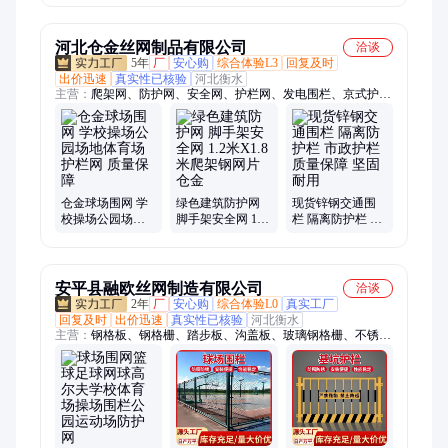
制
河北仓金丝网制品有限公司
洽谈
5年
厂
安心购
综合体验L3
回复及时
出价迅速
真实性已核验
河北衡水
主营：
爬架网、防护网、安全网、护栏网、发电围栏、京式护
栏、镀锌钢板、景观护栏、草坪围栏、安全围栏、防撞栏杆、河
道护栏、仿竹护栏、锌钢护栏、风抑尘网、市政护栏、灯光护
栏、球场护栏、分流围栏、冲孔围挡、球场围栏、隔离护栏、交
通护栏、防撞护栏、草坪护栏
仓金球场围网 学
绿色建筑防护网
现货锌钢交通围
校操场公园场地
脚手架安全网 1.2
栏 隔离防护栏 市
体育场护栏网 质
米X1.8米爬架钢
政护栏 质量保障
量保障
网片 仓金
坚固耐用
安平县融欧丝网制造有限公司
洽谈
2年
厂
安心购
综合体验L0
真实工厂
回复及时
出价迅速
真实性已核验
河北衡水
主营：
钢格板、钢格栅、踏步板、沟盖板、玻璃钢格栅、不锈钢
水篦子