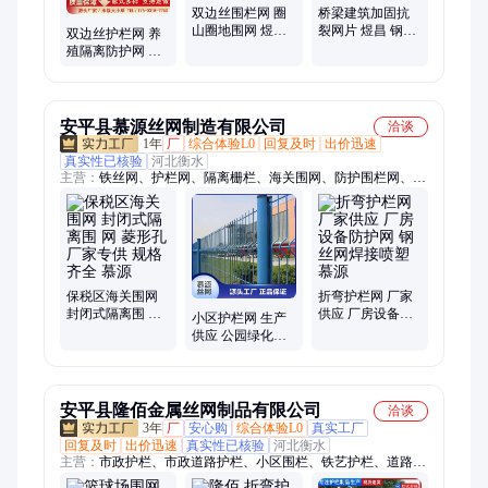
双边丝围栏网 圈
桥梁建筑加固抗
山圈地围网 煜昌
裂网片 煜昌 钢筋
双边丝护栏网 养
公路护栏网 铁路
网片 工地钢丝网
殖隔离防护网 煜
框架铁丝网
片 地暖铁丝网
昌 高速公路围网
安平县慕源丝网制造有限公司
洽谈
1年
厂
综合体验L0
回复及时
出价迅速
真实性已核验
河北衡水
主营：
铁丝网、护栏网、隔离栅栏、海关围网、防护围栏网、焊
接网防抛网、封闭式隔离围、防攀爬警示栏
保税区海关围网
折弯护栏网 厂家
封闭式隔离围 网
供应 厂房设备防
小区护栏网 生产
菱形孔 厂家专供
护网 钢丝网焊接
供应 公园绿化隔
规格齐全 慕源
喷塑 慕源
离围网 桃型柱 慕
源
安平县隆佰金属丝网制品有限公司
洽谈
3年
厂
安心购
综合体验L0
真实工厂
回复及时
出价迅速
真实性已核验
河北衡水
主营：
市政护栏、市政道路护栏、小区围栏、铁艺护栏、道路护
栏、围墙围栏、围墙护栏、护栏、栏杆