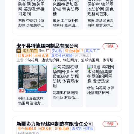
伏围栏、养殖铁丝网、车间围挡、施工围挡、桥梁防抛网、机器
人护栏网、水库围栏网、水渠防护网、圈地护栏网、保税区护栏
东振 带刺刀片防
东振 工厂室外围
东振 农场采摘园
爬网 边境防护网
墙栏杆 黑色四横
围栏 观赏园护栏
海关围网 菱形孔
梁加高护栏 带尖
铁丝圈地防护网
焊接 可定制
防爬栅
颜色规格可定制
安平县特迪丝网制品有限公司
洽谈
5年
厂
安心购
综合体验L2
真实工厂
回复及时
出价迅速
真实性已核验
河北衡水
主营：
勾花网、边坡防护网、钢筋网片、篮球场围网、体育场围
网、防风抑尘网、光伏围栏、菱形网、护栏网、煤矿支护网、建
筑网片、钢筋焊网、矿用勾花网、包胶勾花网、双边丝护栏网、
经纬网、钢格板
特迪 勾花网 水源
勾花围栏球场围
地隔离防护网编
网供应 材质低碳
织网围栏 发货迅
钢筋压扁铁式球
钢 防腐防锈 体育
速
场围网 运输方便
场专用
不易腐蚀 体育场
施工用网 特迪
新疆协力新程丝网制造有限责任公司
洽谈
综合体验L0
回复及时
出价迅速
真实性已核验
新疆乌鲁木齐