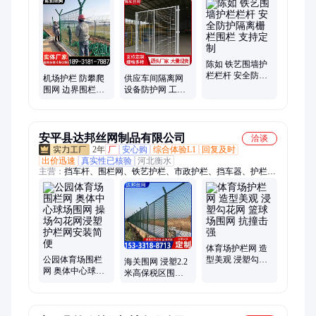
陈如 铁艺围墙护
栏栏杆 安全防护
机场护栏 防攀爬
供应车间隔离网
隔离栅栏围栏 支
围网 边界围栏网
设备防护网 工厂
持定制
围墙防翻越Y型柱
设备防护栅 用途
隔离防御网
广泛 厂家定做
安平县达邦丝网制品有限公司
洽谈
2年
厂
安心购
综合体验L1
回复及时
出价迅速
真实性已核验
河北衡水
主营：
挡车杆、围栏网、铁艺护栏、市政护栏、挡车器、护栏
网、网球场护栏、防撞栏杆、基坑护栏、城市道路护栏、锌钢护
栏、铁艺栏杆、球场护栏、铁艺围栏、框架护栏、运动场围栏、
铁丝网围栏、体育场护栏、防抛网、车间隔离网、冲孔车间隔离
网、机场护栏网、防爬倒刺网、铁艺围墙护栏、防攀爬隔离网护
栏
体育场护栏网 造
公园体育场围栏
型美观 浸塑勾花
海关围网 浸塑2.2
网 奥体中心球场
网 篮球场围网 抗
米高保税区围栏
围网 操场勾花网
撞击强
网 港口封闭式护
浸塑护栏网安装
栏网生产厂家 达
简便
邦