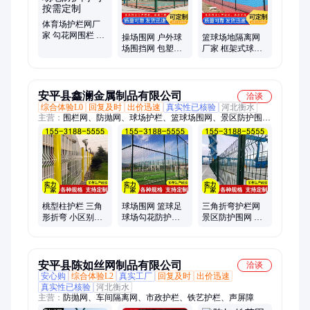
体育场护栏网厂
家 勾花网围栏 兴
操场围网 户外球
篮球场地隔离网
旭 体育场地防护
场围挡网 包塑勾
厂家 框架式球场
网 可按需定制
花隔离网 生产厂
围网 篮球场防护
家
网 缓冲抗冲击
安平县鑫澜金属制品有限公司
洽谈
综合体验L0
回复及时
出价迅速
真实性已核验
河北衡水
主营：
围栏网、防抛网、球场护栏、篮球场围网、景区防护围
网、桥梁金属围网、铁艺围栏、运动场围栏、铁丝网围栏、桃形
柱护栏、景区隔离栏、防落物护网、桥梁隔离栅、桃型柱护栏、
围墙铁艺护栏、折弯钢丝栅栏、操场隔离护栏、锌钢铁艺护栏、
锌钢围墙护栏、锌钢围墙栅栏、小区锌钢护栏、隔离防护栏杆、
高速公路防护网、道路两侧护栏网、菱形桥梁隔离网
桃型柱护栏 三角
球场围网 篮球足
三角折弯护栏网
形折弯 小区别墅
球场勾花防护网
景区防护围网 桃
围网 景区铁丝防
铁丝网 隔离网护
型柱护栏 广场外
护隔离栅网
栏 鑫澜
围隔离栅
安平县陈如丝网制品有限公司
洽谈
安心购
综合体验L2
真实工厂
回复及时
出价迅速
真实性已核验
河北衡水
主营：
防抛网、车间隔离网、市政护栏、铁艺护栏、声屏障