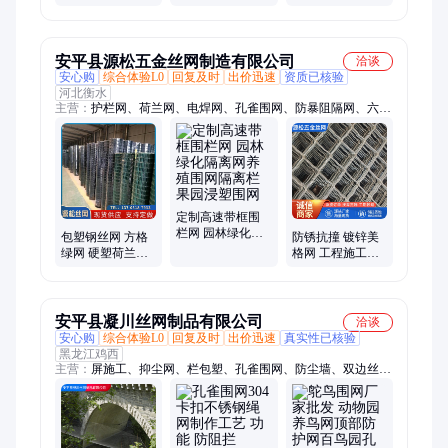
厚边框丝
围墙防翻越Y型柱
离网 双边丝 防攀
隔离防御网
爬
安平县源松五金丝网制造有限公司
洽谈
安心购
综合体验L0
回复及时
出价迅速
资质已核验
河北衡水
主营：
护栏网、荷兰网、电焊网、孔雀围网、防暴阻隔网、六角
网、基坑护栏网、电梯井口防护门、勾花网、石笼网、塑料平
网、尼龙网、冲孔网、钢板网、轧花网、不锈钢网、矿用支护网
片、刀片刺网、钢筋网片、镀锌美格网、铁马护栏、网格布、金
刚网、塔吊围栏、钢格板
定制高速带框围
栏网 园林绿化隔
包塑钢丝网 方格
防锈抗撞 镀锌美
离网养殖围网隔
绿网 硬塑荷兰网
格网 工程施工围
离栏 果园浸塑围
圈山围果园池塘
挡防盗窗菱形钢
网
胶网养鸡孔雀围
丝网围墙铁网
网
安平县凝川丝网制品有限公司
洽谈
安心购
综合体验L0
回复及时
出价迅速
真实性已核验
黑龙江鸡西
主营：
屏施工、抑尘网、栏包塑、孔雀围网、防尘墙、双边丝、
围栏网、隔离栅、隔声墙、隔音屏、吸音墙、防风墙、护栏网、
隔离网、铁丝网、西塞山、族自治、pvc围栏、隔音墙、挡风
网、隔音板、屏魏都、防尘网、伍家岗、隔声屏、防盗网