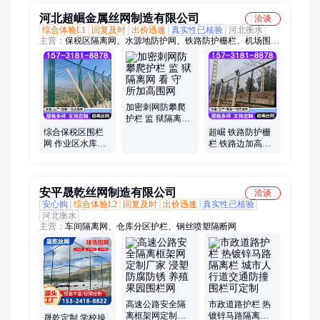
河北超崛金属丝网制造有限公司
洽谈
综合体验L1
回复及时
出价迅速
真实性已核验
河北衡水
主营：
保税区隔离网、水源地防护网、铁路防护栅栏、机场围
网、监狱隔离网、垃圾填埋场隔离网、赛道防护隔离网、桥梁防
抛网、车间隔离网、皮带机防护网
加密刺网防攀爬
护栏 监 狱隔离网
看 守 所加高围网
综合保税区围栏
超崛 铁路防护栅
网 作业区水库隔
栏 铁路边加高网
离防护围网 承重
高速公路焊接隔
力强
离护栏
安平晟乾丝网制造有限公司
洽谈
安心购
综合体验L2
回复及时
出价迅速
真实性已核验
河北衡水
主营：
车间隔离网、仓库分区护栏、钢丝喷塑隔断网
高速公路安全隔
市政道路护栏 热
离框架网定制厂
镀锌马路隔离栏
晟乾定制 学校操