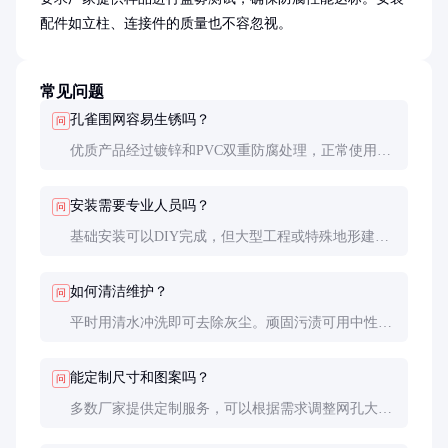
配件如立柱、连接件的质量也不容忽视。
常见问题
孔雀围网容易生锈吗？
问
优质产品经过镀锌和PVC双重防腐处理，正常使用环
境下不易生锈。但在海边或工业区等腐蚀性强的环境
中，建议选择不锈钢材质。
安装需要专业人员吗？
问
基础安装可以DIY完成，但大型工程或特殊地形建议
找专业安装团队。正确的安装能确保围网的稳定性和
使用寿命。
如何清洁维护？
问
平时用清水冲洗即可去除灰尘。顽固污渍可用中性洗
涤剂擦拭，避免使用强酸强碱清洁剂，以免损伤涂
层。
能定制尺寸和图案吗？
问
多数厂家提供定制服务，可以根据需求调整网孔大
小、高度和颜色。但定制产品通常有最小起订量和较