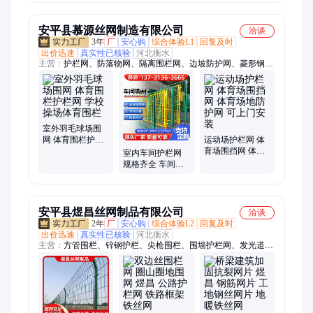
方护栏网 沿海地
防眩网
区用
安平县慕源丝网制造有限公司
洽谈
3年
厂
安心购
综合体验L1
回复及时
出价迅速
真实性已核验
河北衡水
主营：
护栏网、防落物网、隔离围栏网、边坡防护网、菱形钢板
网、降噪隔音墙、户外吸音板、桥梁防护网、防落物围栏网、篮
球场围栏网、柔性钢丝绳网、斜坡防落石网、光伏电站围栏、高
架桥梁隔音屏、保税区围界
室外羽毛球场围
网 体育围栏护栏
运动场护栏网 体
网 学校操场体育
育场围挡网 体育
室内车间护栏网
围栏
场地防护网 可上
规格齐全 车间分
门安装
隔带隔离栅栏 移
动隔离网
安平县煜昌丝网制品有限公司
洽谈
2年
厂
安心购
综合体验L2
回复及时
出价迅速
真实性已核验
河北衡水
主营：
方管围栏、锌钢护栏、尖枪围栏、围墙护栏网、发光道路
护栏、小区别墅围栏、组装尖头防护栏