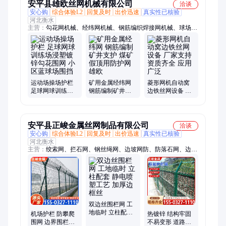
安平县雄欧丝网机械有限公司
洽谈
安心购
综合体验L2
回复及时
出价迅速
真实性已核验
河北衡水
主营：
勾花网机械、经纬网机械、钢筋编织焊接网机械、球场围
网、锚网编织机、铁丝网机械、铁丝网、轧花钢筋编织网机械、
轧花网机械、轧花焊接网、围栏网、防护网、金属网、煤矿支护
网、煤矿支护网机械、锚网编织焊接网机械、圆丝编织焊接网机
械、钢筋编织网、菱形网、菱形网机械、边坡防护网
运动场操场护栏
矿用金属经纬网
菱形网机自动窝
足球网球训练场
钢筋编制矿井支
边铁丝网设备 厂
浸塑镀锌勾花围
护 煤矿假顶用防
家支持 资质齐全
网 小区蓝球场围
护网 雄欧
应用广泛
挡
安平县正峻金属丝网制品有限公司
洽谈
安心购
综合体验L2
回复及时
出价迅速
真实性已核验
河北衡水
主营：
绞索网、拦石网、钢丝绳网、边坡网防、防落石网、边坡
防护网、镀锌安全网、热镀锌钢丝、主动边坡网、包裹岩石挂
网、边坡拦截落石网、柔性拦石覆盖网、边坡防护主动网、铁丝
边坡支护网
双边丝围栏网 工
地临时 立柱配套
机场护栏 防攀爬
热镀锌 结构牢固
静电喷塑工艺 加
围网 边界围栏网
不易变形 道路隔