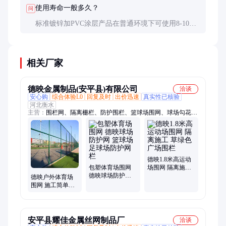
长交货期。
使用寿命一般多久？
问
标准镀锌加PVC涂层产品在普通环境下可使用8-10
年，不锈钢产品可达15年以上。定期检查和维护能延
长使用寿命。
相关厂家
德映金属制品(安平县)有限公司
洽谈
安心购
综合体验L0
回复及时
出价迅速
真实性已核验
河北衡水
主营：
围栏网、隔离栅栏、防护围栏、篮球场围网、球场勾花围
网、钢管球场围网、篮球场围栏、花球场围栏、防护隔离网、体
育场护栏网、运动场隔离网、运动场护栏网、运动场防护网、操
场铁丝网栏
德映1.8米高运动
包塑体育场围网
场围网 隔离施工
德映球场防护网
草绿色广场围栏
德映户外体育场
篮球场足球场防
围网 施工简单便
护网栏
捷 操场护栏网
安平县耀佳金属丝网制品厂
洽谈