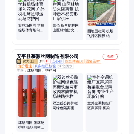
篮球场围网 学校
隆佰 折弯护栏网
操场体育场勾花
山区林地防火隔
圈地围栏网 机场
网 户外羽毛球足
离带 抗冲击不易
飞行区围界 结构
球运动场防护网
变形 厂家供应
简单安装便捷 支
持定制加工 厂家
供应
安平县慕源丝网制造有限公司
洽谈
3年
厂
安心购
综合体验L0
回复及时
出价迅速
真实性已核验
河北衡水
主营：
球场围网、护栏网
双边丝公路护栏
室外空调机组厂
网绿色隔离栅铁
区声屏障 桥梁混
丝网市政园林防
合型隔音屏 专业
护机场铁路护栏
生产 现货订购
球场围网 篮球场
护栏 操场围栏网
场地护栏网 可定