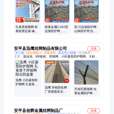
护栏、波形护栏板
孔雀养殖围网 程
程泰金属GAR2型
四 川边坡防护网
泰按需定做 编织
边坡防护网，钢
山体防护用 抗腐
防护网 1.5米宽 不
材材质灰色16尺
蚀 抗冲击 使用范
锈钢绳网
寸主动网
围广主动网
安平县迅鹰丝网制品有限公司
洽谈
安心购
综合体验L0
回复及时
真实性已核验
河北衡水
主营：
游泳池、800瓷砖、焊接网、小区菱形防护围网、大斜
板、304地沟、三角折、300瓷砖、透气网、冲孔网、爬架板、网
格板、穿孔板、201厨房、隔音板、养鸽子、防护网、脚踏板、
爬架网、瓷砖展、装饰板、冲孔条、冲孔板、展示架、铝格网、
围栏网
迅鹰 小区菱形防
护围网 孔雀笼子
迅鹰 学校防坠网
焊接网 阳台防盗
开发区围场网 包
厂房屋面采光带
窗
塑金属防护网 井
硬质防护网 光伏
冈山铁丝隔离网
运维通道走道板
厂家
安平县创辉金属丝网制品厂
洽谈