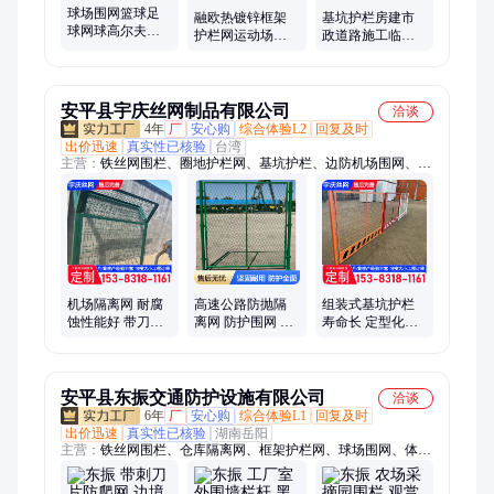
球场围网篮球足
融欧热镀锌框架
基坑护栏房建市
球网球高尔夫学
护栏网运动场围
政道路施工临边
校体育场操场围
网草绿色墨绿色
防护栏泥浆池塔
栏公园运动场防
蓝色支持定制
吊安全隔离警示
护网
围栏
安平县宇庆丝网制品有限公司
洽谈
4年
厂
安心购
综合体验L2
回复及时
出价迅速
真实性已核验
台湾
主营：
铁丝网围栏、圈地护栏网、基坑护栏、边防机场围网、施
工围挡、车间护栏网、机器人围栏、球场围栏、绿色铁丝网、光
伏围栏、圈地围栏网、双边丝护栏、体育场护栏、车间冲孔围
挡、车间围栏、仓库隔离网、圈地铁丝网、果园圈地护栏、养殖
圈地护栏、临边护栏网、水渠防护网、桥梁防抛网、保税区护
栏、公路护栏网、厂区围墙护栏、锌钢围栏
机场隔离网 耐腐
高速公路防抛隔
组装式基坑护栏
蚀性能好 带刀片
离网 防护围网 天
寿命长 定型化防
刺网护栏 刺丝滚
桥防落物护栏网
护栏杆 建筑施工
笼围网
菱形钢板桥梁防
警示围栏
抛网
安平县东振交通防护设施有限公司
洽谈
6年
厂
安心购
综合体验L1
回复及时
出价迅速
真实性已核验
湖南岳阳
主营：
铁丝网围栏、仓库隔离网、框架护栏网、球场围网、体育
场围网、圈地防护网、绿色铁丝网、铁丝网护栏、车间护栏、圈
地围栏网、基坑护栏、双边丝护栏、球场护栏、车间围栏网、光