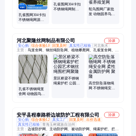
孔雀围网304卡扣
不锈钢绳网制作
鸵鸟围网厂家批
工艺 功能 防阻拦
发 动物园养鸟网
孔雀围网304卡扣
顶部防护网百鸟
不锈钢绳网源头
园孔雀养殖笼网
厂家 孔型 圆孔 编
制方法 平纹编织
河北聚隆丝网制品有限公司
洽谈
安心购
综合体验L0
回复及时
真实性已核验
河北衡水
主营：
鸟笼舍网、钢丝绳防坠网、植物攀爬网、孔雀笼舍网、桥
梁防护不锈钢绳网、鸟语林网、百鸟园网、不锈钢装饰网、楼梯
扶杆防护网、不锈钢拦污网、井口防坠网、不锈钢绳网、动物园
笼舍网、采光带防坠网、学校防坠网、钢丝绳柔性防护网、液压
支架柔性防护网、高空坠物防护网
景区桥梁不锈钢
绳索护栏 公园艺
高空防坠落物绳
术钢丝绳围栏网
网 不锈钢绳安全
孔雀不锈钢绳笼
聚隆
网 柔性金属防护
舍网 动物园鸟语
网 聚隆
林围网 304材质耐
用防锈
安平县程泰路桥边坡防护工程有限公司
洽谈
安心购
综合体验L2
真实工厂
回复及时
出价迅速
真实性已核验
青海玉树藏族自治州
主营：
边坡防护网、主动防护网、被动防护网、绳索护栏、拦索
护栏、石笼网、格宾网、不锈钢绳网、勾花网、客土喷播、波形