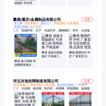
家 浸塑防腐防锈
城市人行道交通
场围栏 羽毛球场
养殖果园围栏网
防撞围栏可定制
安全防护网 封闭
式球场菱形勾花
网
攀鼎(重庆)金属制品有限公司
洽谈
安心购
综合体验L1
真实工厂
回复及时
出价迅速
资质已核验
四川宜宾
主营：
防撞护栏、生产、市政护栏、围网围栏、栏杆、水泥墩护
栏、波形护栏、隔离护栏、花箱护栏、桥梁护栏、围墙栏杆、人
行道护栏、庭院灯、楼梯栏杆
攀鼎 道路太阳能
攀鼎 围墙栏杆 护
路灯 可承接工程
栏 厂家直营 社区
照明高效 严格选
别墅适用 品质优
攀鼎 做工细致 球
材
现货
场围网直接生产
厂家 绿色勾花围
栏网 包定制安装
河北兴旭丝网制造有限公司
洽谈
综合体验L1
回复及时
出价迅速
真实性已核验
广西柳州
主营：
勾花网、铁丝网、防护栏、外围网、球场围网、操场围
网、包塑围网、篮球场、仓储笼、围栏网、防护网、隔离栅、护
栏网、勾花护栏、花网围栏、防护隔离、排球场地、球场护栏、
运动场地、球场围栏、框架围栏、操场围栏、隔离护栏、操场护
栏、防护围栏