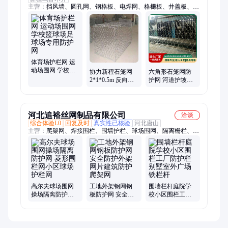
主营：
挡风墙、圆孔网、钢格板、电焊网、格栅板、井盖板、钢
格栅、石笼网、钢板网、格宾网、围栏网、防护网、荷兰网、防
风网、冲孔网、草原网、花纹板、牛栏网、护栏网、地沟盖板、
踏步楼梯、地漏格栅、木塑地板、围墙围栏、拼接盖板
体育场护栏网 运
动场围网 学校篮
协力新程石笼网
六角形石笼网防
球场足球场专用
2*1*0.5m 反向荷
护网 河道护坡工
防护网
兰编织80*100mm
程专用 防腐耐用
孔径
安装快捷
河北追裕丝网制品有限公司
洽谈
综合体验L0
回复及时
真实性已核验
河北唐山
主营：
爬架网、焊接围栏、围墙护栏、球场围网、隔离栅栏、安
全防护网、庭院锌钢护栏网、公路护栏网、护栏网、石笼网、防
风抑尘网、铁丝网、装配式围挡、施工围挡、边坡防护网
高尔夫球场围网
工地外架钢网钢
围墙栏杆庭院学
操场隔离防护网
板防护网 安全防
校小区围栏工厂
菱形围栏网小区
护外架网片建筑
防护栏别墅室外
球场护栏网
防护爬架网
广场铁栏杆