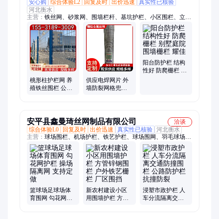
安心购
综合体验L2
回复及时
出价迅速
真实性已核验
河北衡水
主营：
铁丝网、砂浆网、围墙栏杆、基坑护栏、小区围栏、立柱
护栏、刺绳围栏、折弯护栏网、外墙抹灰网、浸塑荷兰网、防护
围栏网、热镀锌电焊网、防裂钢丝网片、地暖钢丝网片、河边圈
地围栏、墙面抹灰挂网、高速公路隔离栅
阳台防护栏 结构
性好 防爬栅栏 别
墅庭院围墙栅栏
桃形柱护栏网 养
供应电焊网片 外
耀佳
殖铁丝围栏 公园
墙防裂网格兜灰
景区桃型隔离网
网 建筑防裂用 抗
防护网 耀佳
拉强度高 多种规
格
安平县鑫曼琦丝网制品有限公司
洽谈
综合体验L0
回复及时
出价迅速
真实性已核验
河北衡水
主营：
球场围栏、机场护栏、铁艺护栏、球场围网、羽毛球场地
围网、市政护栏、院墙围栏网、隔离防御网、隔离防护网、车间
隔离网、田径场围栏网、别墅厂区围栏、车间隔离围栏、别墅院
墙护栏、围墙防护栏杆、快捷围墙围栏、市政道路护栏、仓库隔
离栅栏、安全围栏铁丝网
篮球场足球场体
新农村建设小区
浸塑市政护栏 人
育围网 勾花网护
用围墙护栏 方管
车分流隔离交通
栏 操场隔离网 支
锌钢围栏 户外铁
防撞围栏 公路防
持定做
艺栅栏 厂区围挡
护栏 抗撞防裂