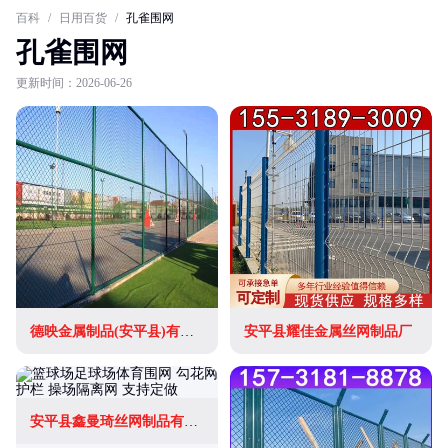
百科
/
日用百货
/
孔雀围网
孔雀围网
更新时间：2026-06-26
德映金属制品(安平县)有限公司
安平县耀佳金属丝网制品厂
安平县鑫曼琦丝网制品有限公司