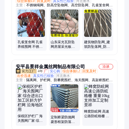
综合体验L0
回复及时
真实性已核验
河北衡水
主营：
不锈钢绳网、防高空坠物网、高空防坠网、孔雀笼舍网、
防坠落钢丝网、鸟语林网、百鸟园天幕网、不锈钢防坠网、防高
空坠物防护网、防高空拋物网防坠落钢丝绳网、防坠物钢丝网、
防高空坠物的钢丝网、防高空坠落网、防高空坠物钢网
孔雀笼舍网 孔雀
山东采光瓦防坠
建筑物防坠网_建
养殖围网 不锈钢
网房屋采光板柔
筑防坠落网_防高
绳网必选创辉
性防护网防护网
空坠落安全网
安平县景祥金属丝网制品有限公司
洽谈
4年
厂
安心购
综合体验L2
回复及时
出价迅速
真实性已核验
河北衡水
主营：
隔离网、护栏网、防攀爬围栏、海关围网、高架桥围栏、
桥梁防抛网、铁丝框架网、钢板网护栏、钢板焊接围栏、铁路监
狱护栏
蜂窝防眩网 高速
保税区护栏厂 海
公路防眩格栅 重
定制桥梁防抛网
关围网厂家 综合
量10kg 支持加工
菱形框架防落物
进出口加工区斜
定制 景祥
网 高速公路两侧