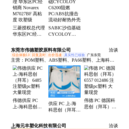
三菱授权总代理
SABIC沙伯基础
华东区PC经销
CYCOLOY
商 Novarex
C6200阻燃
M7027BF 高粘
PC/ABS抗撞击
东莞市伟德塑胶原料有限公司
洽谈
度 吹塑级
流动好耐热外壳
综合体验L0
回复及时
出价迅速
真实性已核验
广东东莞
主营：
POM塑料、ABS塑料、PA66塑料、上海科思
创PC、PA6塑料
伟德供应 PC
伟德 PC 德国科
供应 PC 上-海
上-海科思创
思创（拜耳）
科思创（拜耳）
（拜耳） 6485
6557 012486 注
2807 注塑级聚
注塑级pc塑料
塑级pc塑料 大
碳酸酯 提供一
上海元丰塑化科技有限公司
大量现货
量现货
洽谈
站式服务