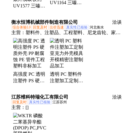
UV1164 三嗪抗
剂、防老剂
UV1577 三嗪光
紫外线剂1164
稳定剂1577 厂
用于PA PC PET
家 用于PC PA
衡水恒博机械部件制造有限公司
ABS 工程塑料
洽谈
PET 工程塑料
综合体验L0
回复及时
出价迅速
真实性已核验
河北衡水
主营：
塑料件、注塑品、工程塑料、尼龙齿轮、家电
配件、塑料模具、轴套定制、塑料配件、抗压机械、
非标塑胶、工程塑胶、塑料外壳、玩具外壳、输送设
备、塑料直齿轮、尼龙衬套齿轮、异形塑胶齿轮、工
业塑料齿轮、塑料齿轮定制、注塑尼龙柱销、注塑尼
龙配件、塑胶配件螺母、耐磨尼龙胶轴、尼龙滑轮齿
高强度 PC 透明
透明 PC 塑料件
轮、尼龙衬套轴套
注塑件 PS 硬质
注塑加工定制亚
外壳 PP 耐腐蚀
克力外壳模具开
PE 管件工程塑
模精密注塑制品
江苏维科特瑞化工有限公司
洽谈
料非标加工
加工
回复及时
真实性已核验
江苏苏州
主营：
[]