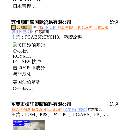
日本宝理
MH1304 T01 减
振 低噪音 高韧
苏州顺旺嘉国际贸易有限公司
洽谈
性塑胶原料
4年
档
安心购
综合体验L1
回复及时
出价迅速
真实性已核验
江苏苏州
主营：
PCABSRCY6113、塑胶原料
美国沙伯基础
Cycoloy
RCY6113
PC+ABS 抗冲
东莞市振轩塑胶原料有限公司
洽谈
击30％PCR成分
综合体验L0
回复及时
出价迅速
真实性已核验
广东东莞
与非溴化
主营：
POM、PPS、PA、PC、PC/ABS、PP、
PMMA、PE、PET、ABS、PBT、LCP、PPA、
TPU、PA66、塑胶原料、PEEK