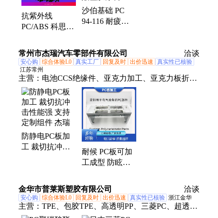
TPU、埃克森ldpe、巴塞尔ldpe、韩华ldpe、日本三菱
沙伯基础 PC
pom
抗紫外线
94-116 耐疲劳
PC/ABS 科思创
电子电器 pc无
（拜耳）
卤阻燃级聚碳酸
FR3000 阻燃级
常州市杰瑞汽车零部件有限公司
酯塑胶原料
洽谈
易流动 耐候抗
安心购
综合体验L0
真实工厂
回复及时
出价迅速
真实性已核验
UV合金料
江苏常州
主营：
电池CCS绝缘件、亚克力加工、亚克力板折
弯、定制 PC 挡风玻璃、PC亚克力CNC加工、加工
PC 板、PC电气元件定制、防眩光涂层PC板、防静电
pc板、抗静电pc板、超耐磨pc板、亚克力板切割、亚
克力板雕刻、聚碳酸酯板 CNC、亚克力来图精密加
防静电PC板加
工
工 裁切抗冲击
耐候 PC板可加
性能强 支持定
工成型 防眩光
制组件 杰瑞
超耐磨 支持定
制组件 杰瑞
金华市普莱斯塑胶有限公司
洽谈
安心购
综合体验L0
回复及时
出价迅速
真实性已核验
浙江金华
主营：
TPE、包胶TPE、高透明PP、三菱PC、超透明
PP、透明PP