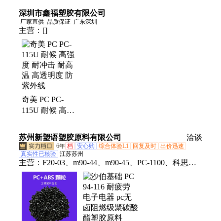
集成电路
深圳市鑫福塑胶有限公司
厂家直供
品质保证
广东深圳
主营：
[]
奇美 PC PC-
115U 耐候 高强
度 耐冲击 耐高
温 高透明度 防
苏州新塑语塑胶原料有限公司
洽谈
紫外线
6年
档
安心购
综合体验L1
回复及时
出价迅速
真实性已核验
江苏苏州
主营：
F20-03、m90-44、m90-45、PC-1100、科思创
PC、沙伯基础PC、pom100p、pom500p、pom900p、
云天化pom、宝理pom、旭化成pom、杜邦pom、巴斯
夫pa66、杜邦pa66、聚甲醛原料、聚丙烯pp、埃克森
美孚POE、美国苏威PPSU、李长荣聚丙烯、路博润