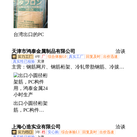
台湾出口的PC
天津市鸿泰金属制品有限公司
洽谈
4年
厂
综合体验L0
真实工厂
回复及时
出价迅速
真实性已核验
天津
主营：
钢筋网片、钢筋桁架、冷轧带肋钢筋、冷拔丝
钢筋网片、边坡钢筋网片、工地钢筋网片、建筑钢筋
网片、煤矿用钢筋网片、工地螺纹钢筋网片、建筑工
地螺纹钢筋网片、工程焊接钢筋网片、细丝钢筋桁
架、小圆径钢筋桁架、澳标边坡防护网片、澳标热轧
出口小圆径桁架
钢筋网片、塑料支架、澳标网片塑料支撑托、澳标网
筋，PC构件
片塑料座架、澳标网片塑料固座、澳标网片塑料锁
用，鸿泰金属24
座、澳标网片塑料搁座、澳标网片塑料底托、澳标网
小时生产
片塑料支承座、澳标网片塑料加固座、澳标网片塑料
上海心造实业有限公司
洽谈
3年
档
安心购
综合体验L1
回复及时
出价迅速
定位架