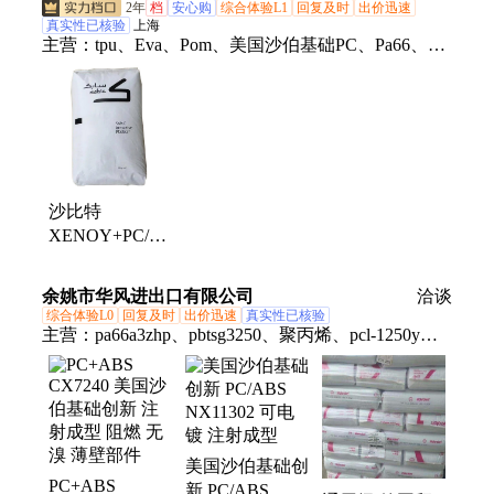
击性能
阻燃V0
2年
档
安心购
综合体验L1
回复及时
出价迅速
真实性已核验
上海
主营：
tpu、Eva、Pom、美国沙伯基础PC、Pa66、
Lcp、Pa6t、Pa9t、Pa6、Poe、Hdpe、Ldpe、Lldpe、
Pc、Hips、Pbt、Pctg、Pc/abs、Abs、pp、Ppsu、
Pps、Para、Tpee、Pa612、Pa12
沙比特
XENOY+PC/PBT
美国沙伯基础
X5300WX 耐候
余姚市华风进出口有限公司
洽谈
SABIC沙比克原
综合体验L0
回复及时
出价迅速
真实性已核验
料
主营：
pa66a3zhp、pbtsg3250、聚丙烯、pcl-1250y、
pcpc-1100、pps6165a6、pps1140l0、pa66a225f、
pa6620nsp、pomc2521g、pom韩国、pomc52021、
pps6150t6、pa66a3eg6、pbtmh1304、ptfe62xtx、
poma25-03、pomf10-01、pa661700s、pa6st7301、
美国沙伯基础创
pa66a3wg3、杜邦pbt、碳纤维、氟乙烯、pa66a3hg7
PC+ABS
新 PC/ABS