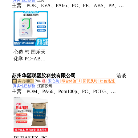
真实性已核验
上海
主营：
POE、EVA、PA66、PC、PE、ABS、PP、
LDPE、HDPE、PA6、POM、PEEK、PVDF、PBT
心造 韩 国乐天
化学 PC+ABS
LS-1159/NH-
1018/GW-
苏州华塑联塑胶科技有限公司
洽谈
1041/GC-1017玻
2年
档
安心购
综合体验L1
回复及时
出价迅速
纤
真实性已核验
江苏苏州
主营：
POM、PA66、Pom100p、PC、PCTG、
PCTA、Pom500p、Pom900p、Pom100t、M90-44、
F20-03、ABS747、abs757、TPU、美国杜邦pom、日
本旭化成pom、日本宝理pom、ASA、COC、PEEK、
PVDF、PA612、Pa6t、Pa9t
DURANEX+PC/PBT