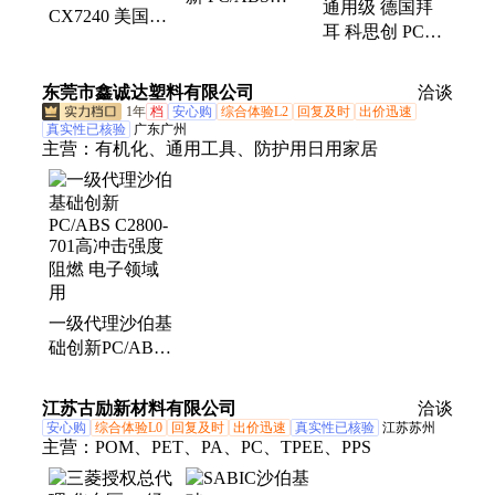
通用级 德国拜
CX7240 美国沙
NX11302 可电
耳 科思创 PC
伯基础创新 注
镀 注射成型
3105 价格
射成型 阻燃 无
溴 薄壁部件
东莞市鑫诚达塑料有限公司
洽谈
1年
档
安心购
综合体验L2
回复及时
出价迅速
真实性已核验
广东广州
主营：
有机化、通用工具、防护用日用家居
一级代理沙伯基
础创新PC/ABS
C2800-701高冲
击强度 阻燃 电
江苏古励新材料有限公司
洽谈
子领域用
安心购
综合体验L0
回复及时
出价迅速
真实性已核验
江苏苏州
主营：
POM、PET、PA、PC、TPEE、PPS