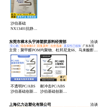
沙伯基础
NX13401抗静电
性PC+ABS脱模
性能良好阻燃性
东莞市樟木头宇涛塑胶原料经营部
洽谈
安心购
综合体验L0
回复及时
出价迅速
真实性已核验
广东东莞
主营：
聚甲醛POM均聚物、杜邦尼龙66、马来酸酐接
枝PP、不透明PC、陶氏聚合物改性剂、PTFE微粉、
聚四氟乙烯乳液、汽车密封条TPV、ptw增韧剂、塞
拉尼斯TPV、东岳 ETFE、马来酸酐接枝、增强
POM、PVDC水性分散体、PPS喷涂粉、耐高温PA12
粉、改性PEEK粉末、矿物增强PA66、尼龙66颗粒、
增韧剂PTW、TPX塑料、PEI粉末、PPS塑胶原料、增
不透明PC/ABS
耐冲击PC/ABS
强塑料、粘合剂
沙伯基础创新
沙伯基础创新
CP8320-100 护
C1200HF-100
膝制造用 抗冲
连接器制造用
上海亿力达塑化有限公司
洽谈