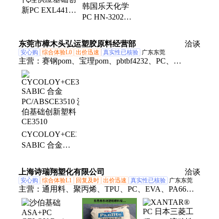
POM、玻纤增强PA66、塑料合金
韩国乐天化学
新PC EXL4419-
PC HN-3202G
739 原厂原包，
增强级 高刚性
ROHS，COA
尺寸稳定 工程
东莞市樟木头弘运塑胶原料经营部
洽谈
料
安心购
综合体验L0
出价迅速
真实性已核验
广东东莞
主营：
赛钢pom、宝理pom、pbtbf4232、PC、
5vaabs764、pa46ts35o、阻燃abs、abs100g30、透明
abs、dupontpom、PPS、POM、PA66、PA6、PPA、
PBT、LCP、PMMA、TPU、TPV、TPE、TPEE、
ABS、PET
CYCOLOY+CE3510
SABIC 合金
PC/ABSCE3510
沙伯基础创新塑
上海诗瑞翔塑化有限公司
洽谈
料CE3510
安心购
综合体验L1
回复及时
出价迅速
真实性已核验
广东东莞
主营：
通用料、聚丙烯、TPU、PC、EVA、PA66、
PA6、POM、ABS、PPO、POE、PEEK、PPE、
PPS、PETG、AES、PA、TPV