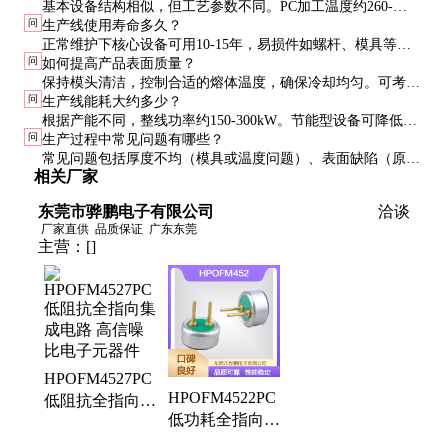
基本设备结构相似，但工艺参数不同。PC加工温度约260-
问
生产线使用寿命多久？
300℃，PET约270-290℃。PET对干燥要求更高，需专用干燥
正常维护下核心设备可用10-15年，易损件如螺杆、模具等需3-
系统。
问
如何提高产品表面质量？
5年更换。电气控制系统建议5-8年升级一次。
保持模头清洁，控制合适的熔体温度，确保冷却均匀。可考虑
问
生产线能耗大约多少？
添加抗UV母粒，提高产品耐候性。
根据产能不同，整线功率约150-300kW。节能型设备可降低能
问
生产过程中常见问题有哪些？
耗约15%，长期运营成本优势明显。
常见问题包括厚度不均（模具或温度问题）、表面缺陷（原料
相关厂家
或清洁问题）、尺寸不稳定（牵引或冷却问题）等，需系统排
查。
东莞市骅鹏电子有限公司
洽谈
厂家直供
品质保证
广东东莞
主营：
[]
HPOFM4527PC
HPOFM4522PC
低阻抗全指向集
低功耗全指向麦
成电路 高信噪
克风 高信噪比
比电子元器件