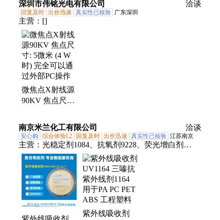
深圳市伟铭光电有限公司
洽谈
厂家来图定制
回复及时
出价迅速
真实性已核验
广东深圳
主营：
[]
微焦点X射线源
90KV 焦点尺寸:
5微米 (4 W时)
完全可以通过外
南京米兰化工有限公司
洽谈
部PC操作
安心购
综合体验L2
回复及时
出价迅速
真实性已核验
江苏南京
主营：
光稳定剂1084、抗氧剂9228、荧光增白剂
OB、对甲苯磺酸钠、光引发剂651、抗氧剂565、苯
并三氮唑 BTA、抗氧剂5067、紫外线吸收剂BP9、紫
外线吸收剂BP8、抗氧剂1098、紫外线吸收剂BP-1、
抗氧剂T502、抗氧剂1135、水溶性紫外线吸收剂D、
抗氧剂BHA、内酯型抗氧剂136、光引发剂CBP、十
紫外线吸收剂
二烷基苯磺酸钠、防老剂2246、抗氧剂、紫外线吸收
紫外线吸收剂