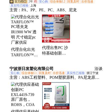
2年
档
安心购
综合体验L2
回复及时
出价迅速
真实性已核验
上海
主营：
PA、PP、PE、PC、ABS、尼龙
代理出售PC 沙
代理台化出光
特基础创新
TARFLON™
2200RGC9AT
PC塔夫龙
易脱模 热稳定
IR1900 WW 透
宁波浙日发塑化有限公司
洽谈
性 原厂原包
明 尺寸稳定pc
安心购
综合体验L1
回复及时
出价迅速
真实性已核验
浙江宁波
厂家供应
主营：
ABS工程塑料、POM塑胶原料、PA尼龙原
料、PC聚碳酸酯、PC/ABS、阻燃PC原料、透明PC颗
粒、挤出级PC、抗冲击PC、高韧性POM、高光ABS
颗粒、耐磨PA6、PA66纯树脂、耐候ABS塑料、注塑
级POM、增强尼龙PA、通用级ABS、进口POM原
料、聚丙烯、赛钢、塑料颗粒、工程塑料原料、共聚
代理供应基础创