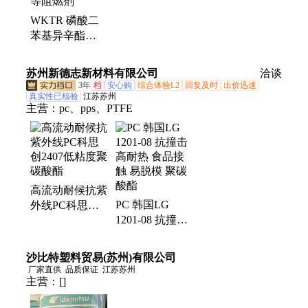
WKTR 磷酸二
苯基异辛酯
(DPOP) PC,PVC
等阻燃剂
苏州新德志新材料有限公司
洽谈
3年
档
安心购
综合体验L2
回复及时
出价迅速
真实性已核验
江苏苏州
主营：
pc、pps、PTFE
高流动耐候抗紫
PC 韩国LG
外线PC科思创
1201-08 抗撞击
2407低粘度聚碳
高耐热 食品接
酸酯
触 易脱模 聚碳
沙比特塑料贸易(苏州)有限公司
酸酯
厂家直供
品质保证
江苏苏州
主营：
[]