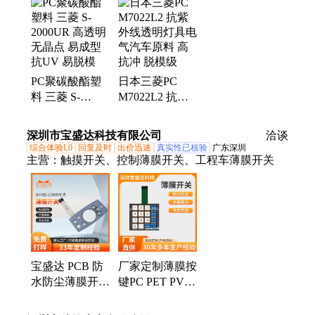
PC聚碳酸酯塑
日本三菱PC
料 三菱 S-
M7022L2 抗紫
2000UR 高透明
外线透明灯具电
无晶点 易成型
气汽车原料 高
深圳市宝盛达科技有限公司
洽谈
抗UV 易脱模
抗冲 脱模级
综合体验L0
回复及时
出价迅速
真实性已核验
广东深圳
主营：
触摸开关、控制薄膜开关、工程车薄膜开关
宝盛达 PCB 防
厂家定制薄膜按
水防尘薄膜开关
键PC PET PVC
PET 线路 PC
开关面板防水防
PVC按键 源头
尘触摸按键