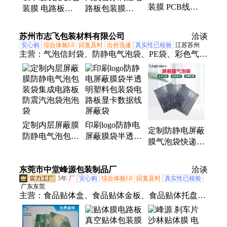
装膜 PCB线路
装膜 电路板包
路板包装膜
板包装膜 电路
装膜 PCB包装
PCB包装膜 线
板真空包装膜
膜找峰源
路板包装膜厂家
苏州市志飞包装材料有限公司
洽谈
安心购
综合体验L0
回复及时
出价迅速
真实性已核验
江苏苏州
主营：
气泡信封袋、防静电气泡袋、PE袋、彩色气泡
膜、防静电气泡膜、导电膜气泡袋、可降解包装袋、
气泡袋、托盘罩、珍珠棉袋
定制内层屏蔽膜
印刷logo防静电
定制防静电屏蔽
防静电气泡包装
屏蔽膜袋半透明
膜气泡袋快递打
袋集成电路板防
塑料包装袋电路
包防撞袋显卡电
震汽泡袋泡泡袋
板显卡数据线屏
路板内层包装袋
东莞市中堂峰源包装制品厂
蔽袋
洽谈
5年
厂
安心购
综合体验L0
回复及时
真实性已核验
广东东莞
主营：
食品贴体盒、食品贴体金板、食品贴体托盘、
包装膜、食品沙淋膜、牛排贴体膜、自粘沙林膜、贴
体包装机、食品贴体膜、贴体膜、海鲜贴体包装膜、