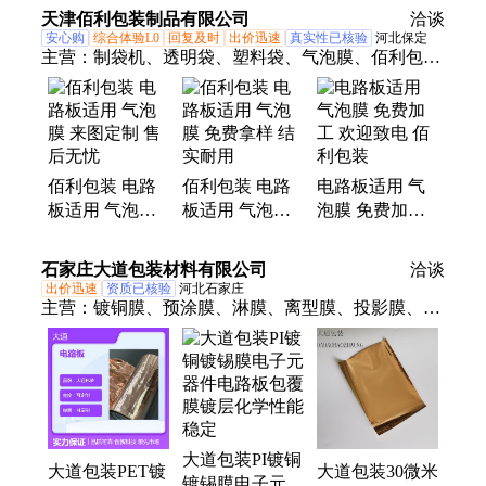
件电路板包装袋
天津佰利包装制品有限公司
洽谈
安心购
综合体验L0
回复及时
出价迅速
真实性已核验
河北保定
主营：
制袋机、透明袋、塑料袋、气泡膜、佰利包
装、片材包装、珍珠棉、平口袋、取样袋、epe海
棉、气泡袋、防水pe袋、封口pe袋、pe袋密封、透明
pe袋、环保pe袋、服装pe袋、保护充气、卷气泡卷、
复合材料、泡气泡卷、发泡片材、epe异型材、双面
佰利包装 电路
佰利包装 电路
电路板适用 气
铝箔、pe防静电袋
板适用 气泡膜
板适用 气泡膜
泡膜 免费加工
来图定制 售后
免费拿样 结实
欢迎致电 佰利
无忧
耐用
包装
石家庄大道包装材料有限公司
洽谈
出价迅速
资质已核验
河北石家庄
主营：
镀铜膜、预涂膜、淋膜、离型膜、投影膜、高
阻隔膜、多层复合膜、铝箔复合膜
大道包装PI镀铜
大道包装PET镀
大道包装30微米
镀锡膜电子元器