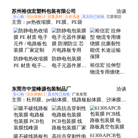
潮避光拉链复合
电防潮 电路板
卷膜咖啡茶叶零
铝箔袋电路板包
IC芯片专用内层
食袋塑料自立自
苏州裕信宏塑料包装有限公司
洽谈
装袋
包装袋
封袋
安心购
综合体验L0
回复及时
出价迅速
真实性已核验
江苏宿迁
主营：
pe热收缩膜、PE膜、PE袋
防静电热收缩膜
防静电包装膜
裕信宏 拉伸型
PE 材质 电子元
电子元器件屏蔽
物流专用缠绕膜
件 / 电路板包装
膜 防潮防尘 芯
抗撕裂性能优
膜 厂家定制
片电路板专用
长途运输保障
东莞市中堂峰源包装制品厂
洽谈
安心购
综合体验L1
真实性已核验
广东东莞
主营：
杜邦膜、pet贴体膜、线路板贴体膜、沙淋膜、
包装pe膜、杜邦贴体膜、沙林贴体膜、带胶沙林膜、
贴体包装膜、带胶贴体膜、食品贴体膜、自粘贴体
膜、真空吸塑膜、海鲜贴体膜、沙淋贴体膜、真空贴
体膜、贴体沙林膜、贴体包装机、五金工具沙林膜、
6130SAPCB包
吸不破线路板包
高抗击穿刺性电
贴体纸卡、杜邦纸卡