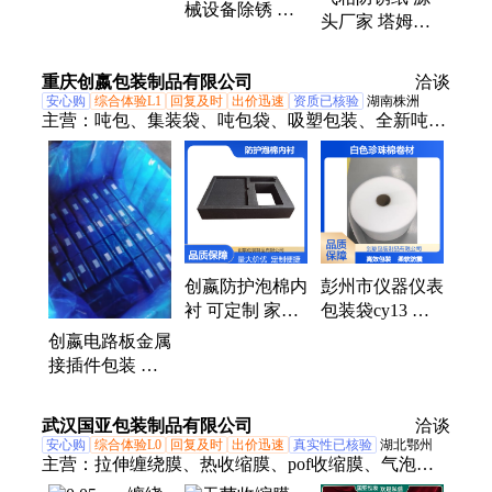
械设备除锈 工
专用 抗静电 支
收缩、气相除锈保护盒、钢结构除锈剂、高效除锈
头厂家 塔姆沃
业级去锈液 防
持定制
剂、汽车零部件除锈剂
提供 应用领域
锈期1年 塔姆沃
广泛 零部件包
重庆创嬴包装制品有限公司
洽谈
装纸
安心购
综合体验L1
回复及时
出价迅速
资质已核验
湖南株洲
主营：
吨包、集装袋、吨包袋、吸塑包装、全新吨
袋、二手吨袋、太空袋、方形吨袋、圆形吨袋、桥梁
预压吨袋、EPE珍珠棉、珍珠棉板材、珍珠棉袋子、
珍珠棉异型材、珍珠棉卷材、吸塑制品
创嬴防护泡棉内
彭州市仪器仪表
衬 可定制 家电
包装袋cy13 崇
电器包装eva内
州市epe泡棉 柔
创嬴电路板金属
衬
软珍珠棉卷
接插件包装 颜
色可定制 切削
刀具vci防锈膜
武汉国亚包装制品有限公司
洽谈
安心购
综合体验L0
回复及时
出价迅速
真实性已核验
湖北鄂州
主营：
拉伸缠绕膜、热收缩膜、pof收缩膜、气泡
膜、收缩包装膜、PE缠绕膜、包装缠绕膜、pof热缩