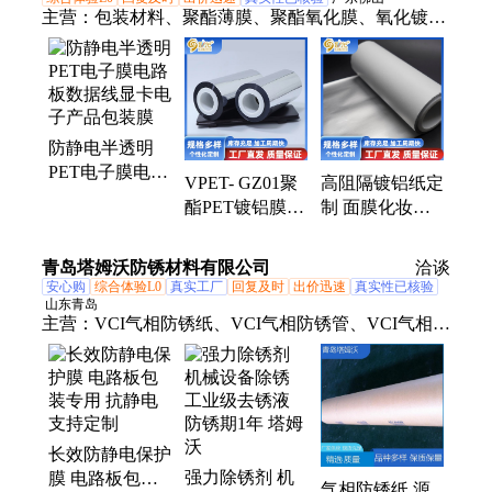
主营：
包装材料、聚酯薄膜、聚酯氧化膜、氧化镀膜
膜、食品包装用膜、聚酯镀铝pet薄膜、高阻隔氧化铝
膜、聚酯氧化铝、不干胶装饰材料
防静电半透明
PET电子膜电路
VPET- GZ01聚
高阻隔镀铝纸定
板数据线显卡电
酯PET镀铝膜
制 面膜化妆品
子产品包装膜
食品包装用 强
包装用纸 防潮
度高 韧性好
抗氧化效果佳
青岛塔姆沃防锈材料有限公司
洽谈
安心购
综合体验L0
真实工厂
回复及时
出价迅速
真实性已核验
山东青岛
主营：
VCI气相防锈纸、VCI气相防锈管、VCI气相防
锈粉末、防锈热收缩膜、防锈热收缩复合膜、VCI热
收缩膜、vci防锈膜填充母料、防静电保护膜、VCI淋
膜气相防锈纸、VCI气相防锈母粒、VCI气相防锈
袋、VCI气相防锈盒、VCI气相防锈液、除锈剂、防
长效防静电保护
锈片剂、防锈纤维片、防锈干燥剂、不可逆湿度卡、
强力除锈剂 机
膜 电路板包装
水基气相防锈液、高效防锈干燥剂、VCI气相防锈热
气相防锈纸 源