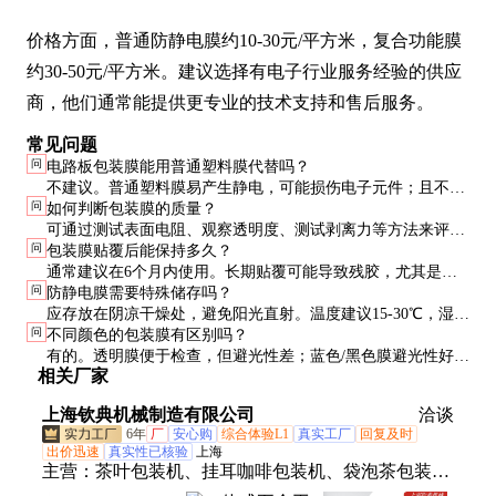
价格方面，普通防静电膜约10-30元/平方米，复合功能膜
约30-50元/平方米。建议选择有电子行业服务经验的供应
商，他们通常能提供更专业的技术支持和售后服务。
常见问题
问
电路板包装膜能用普通塑料膜代替吗？
不建议。普通塑料膜易产生静电，可能损伤电子元件；且不具
问
如何判断包装膜的质量？
备专业包装膜的抗氧化、防刮伤等功能，风险很大。
可通过测试表面电阻、观察透明度、测试剥离力等方法来评
问
包装膜贴覆后能保持多久？
估。优质膜应无气泡、无杂质，剥离后不留残胶。
通常建议在6个月内使用。长期贴覆可能导致残胶，尤其是高
问
防静电膜需要特殊储存吗？
温高湿环境下。重要产品建议定期更换新膜。
应存放在阴凉干燥处，避免阳光直射。温度建议15-30℃，湿
问
不同颜色的包装膜有区别吗？
度40-60%。开封后尽快使用，防止性能下降。
有的。透明膜便于检查，但避光性差；蓝色/黑色膜避光性好，
相关厂家
但不易观察。部分颜色还用于区分产品等级或功能。
上海钦典机械制造有限公司
洽谈
6年
厂
安心购
综合体验L1
真实工厂
回复及时
出价迅速
真实性已核验
上海
主营：
茶叶包装机、挂耳咖啡包装机、袋泡茶包装