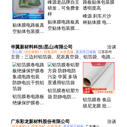
贴体包装膜、沙林膜、五金工具沙林膜、贴体沙林
膜、食品贴体彩卡
峰源 刹车片沙
贴体膜电路板真
林贴体膜 电路
贴体膜电路板真
空贴体包装膜
板贴体包装膜
空贴体包装膜
峰源老品牌自主
透明度高
峰源 免费拿样
研发，可免费拿
，24小时服务
华翼新材料科技(昆山)有限公司
样
洽谈
安心购
综合体验L1
回复及时
出价迅速
真实性已核验
江苏苏州
主营：
三边封铝箔袋、尼农真空袋、铝箔袋、电路板
绝缘保护膜卷、屏蔽袋、PE方袋、混合方袋、防静电
铝箔袋、铝箔方底袋
铝箔膜卷铝塑方
铝箔膜卷电路板
袋 防静电防污
铝箔膜卷 食品
绝缘保护膜卷
染 华翼 多场景
级尼龙膜 批发
集成电路包装
通用铝箔袋
定制 环保材质
防静电抗干扰铝
华翼铝箔袋
广东彩龙新材料股份有限公司
箔袋
洽谈
综合体验L0
回复及时
出价迅速
真实性已核验
广东佛山