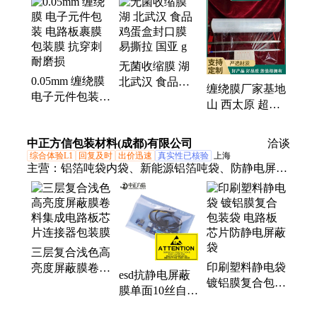
袋
无菌收缩膜 湖
0.05mm 缠绕膜
北武汉 食品鸡
缠绕膜厂家基地
电子元件包装
蛋盒封口膜 易
山 西太原 超薄
电路板裹膜包装
撕拉 国亚 g
拉伸膜物流打包
膜 抗穿刺耐磨
膜 耐撕裂 国亚
中正方信包装材料(成都)有限公司
损
洽谈
综合体验L1
回复及时
出价迅速
真实性已核验
上海
主营：
铝箔吨袋内袋、新能源铝箔吨袋、防静电屏蔽
袋、东莞屏蔽膜卷料、铝箔袋、真空袋、双PE铝箔内
袋
三层复合浅色高
印刷塑料静电袋
亮度屏蔽膜卷料
esd抗静电屏蔽
镀铝膜复合包装
集成电路板芯片
膜单面10丝自封
袋 电路板芯片
连接器包装膜
拉链袋电子元器
防静电屏蔽袋