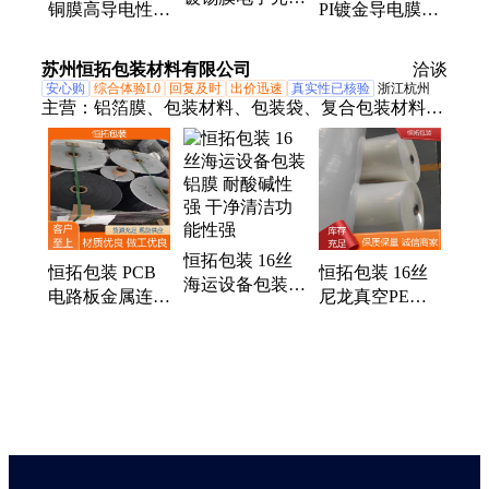
铜膜高导电性耐
PI镀金导电膜镀
件电路板包覆膜
腐蚀性强柔性电
铜镀镍电路板用
镀层化学性能稳
路板电子元器件
包覆膜
苏州恒拓包装材料有限公司
定
洽谈
安心购
综合体验L0
回复及时
出价迅速
真实性已核验
浙江杭州
主营：
铝箔膜、包装材料、包装袋、复合包装材料、
铝箔袋、方体袋、立体袋
恒拓包装 16丝
恒拓包装 PCB
恒拓包装 16丝
海运设备包装铝
电路板金属连接
尼龙真空PE膜
膜 耐酸碱性强
器屏蔽膜 防静
不易拉伸变形
干净清洁功能性
电 阻隔性强
柔韧性好阻隔效
强
果好