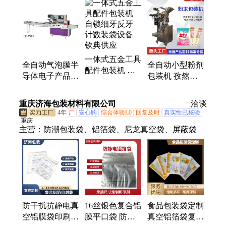
机、八宝茶包装机、粉末包装机、粉剂包装机、圆角
包装机、枕式包装机、三维包装机、化妆品包装机、
液体包装机、果酱包装机、枸杞包装机、花茶包装
机、调味品包装机、透明膜包装机、五金配件包装
机、日用品包装机、益生菌包装机、冰袋包装机、电
一体式五金工具
子秤称重包装机、酱料包装机、给袋式包装机、五谷
全自动气泡膜半
全自动小型粉剂
配件包装机 自
杂粮包装机
导体电子产品电
包装机 孜然粉
锁细牙反牙 计
路板芯片晶体管
胡椒粉给袋式封
数装袋设备 钦
保护膜枕式包装
口机 定量分装
重庆济海包装材料有限公司
典供应
洽谈
机
设备
4年
厂
安心购
综合体验L0
回复及时
真实性已核验
重庆
主营：
防潮包装袋、铝箔袋、尼龙真空袋、屏蔽袋
防干扰抗静电真
16丝银色复合铝
食品包装袋定制
空铝膜袋印刷防
膜平口袋 防静
真空铝箔袋复合