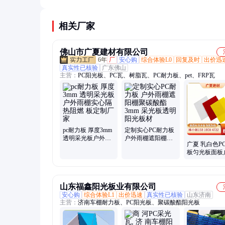
使用，不会像普通塑料那样变脆。但在极端低温下
强烈冲击。
相关厂家
佛山市广夏建材有限公司
6年
厂
安心购
综合体验L0
回复及时
出价迅
真实性已核验
广东佛山
主营：
PC阳光板、PC瓦、树脂瓦、PC耐力板、pet、FRP瓦
pc耐力板 厚度3mm
定制实心PC耐力板
透明采光板户外雨
户外雨棚遮阳棚聚
广夏 乳白色P
棚实心隔热阻燃 板
碳酸酯3mm 采光板
板匀光板面板
定制厂家
透明阳光板材
灯片PC整板批
2mm 4mm6,m
山东福鑫阳光板业有限公司
安心购
综合体验L1
出价迅速
真实性已核验
山东济南
主营：
济南车棚耐力板、PC阳光板、聚碳酸酯阳光板