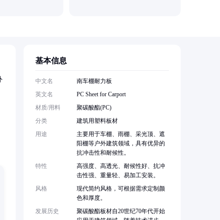
兰岱尔新材
基本信息
外
中文名
南车棚耐力板
英文名
PC Sheet for Carport
材质/用料
聚碳酸酯(PC)
。
分类
建筑用塑料板材
用途
主要用于车棚、雨棚、采光顶、遮
阳棚等户外建筑领域，具有优异的
抗冲击性和耐候性。
特性
高强度、高透光、耐候性好、抗冲
击性强、重量轻、易加工安装。
风格
现代简约风格，可根据需求定制颜
色和厚度。
发展历史
聚碳酸酯板材自20世纪70年代开始