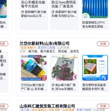
金属瓦、PVC防腐瓦、PVC塑钢瓦、PC透明瓦、PC阳光板
河 南雨棚PC耐力板
济 南爱硕PC耐力板
爱硕3mm实心车棚
车棚 车间防尘5mm
采光板每平方批价
透明采光板 厂家直
色阳光
防腐塑钢瓦APVC
供
车棚耐
复合树脂瓦爱硕
碳酸酯
PVC阻燃波浪瓦每
平米价
兰岱尔新材料(山东)有限公司
洽谈
洽谈
综合体验L0
真实性已核验
山东济南
篷、活
主营：
耐力板、耐力板加工、阳光板、波浪瓦
篷、摆
篷、雨
铝合金
阳雨棚
灵活性
兰代尔pc耐力板生
济 南pc耐力板厂家
透光塑料保温板搭
产厂家 山 东车棚采
长 清5mm车棚雨棚
棚屋面专用PC透明
光板 济 南5mm厚聚
遮阳采光板 济 阳聚
板材兰代尔阳光板
碳酸酯实心板
碳酸酯中空板
制造
山东科汇建筑安装工程有限公司
洽谈
洽谈
苏常州
安心购
综合体验L0
回复及时
出价迅速
资质已核验
山东济南