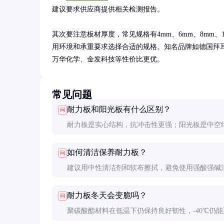
建议要求供应商提供相关检测报告。

其次要注意板材厚度，常见规格有4mm、6mm、8mm
用环境和承重要求选择合适的规格。知名品牌如德国拜
万华化学、金发科技等性价比更优。
常见问题
耐力板和阳光板有什么区别？
问
耐力板是实心结构，抗冲击性更强；阳光板是中空
重量更轻但强度稍低。耐力板更适合需要高强度的
如何清洁保养耐力板？
问
阳光板更适合大跨度采光顶。
建议用中性清洁剂和软布擦拭，避免使用强酸强碱
剂。不要用硬物刮擦表面，以免损坏UV防护层。
耐力板冬天会变脆吗？
问
聚碳酸酯材料在低温下仍保持良好韧性，-40℃仍能