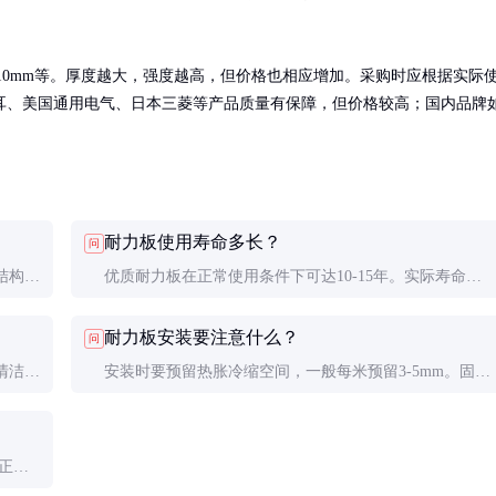
、10mm等。厚度越大，强度越高，但价格也相应增加。采购时应根据实际
耳、美国通用电气、日本三菱等产品质量有保障，但价格较高；国内品牌
耐力板使用寿命多长？
问
结构，
优质耐力板在正常使用条件下可达10-15年。实际寿命受
场合，
安装质量、环境条件和维护保养影响较大。
耐力板安装要注意什么？
问
清洁
安装时要预留热胀冷缩空间，一般每米预留3-5mm。固定
螺丝要加垫圈，不要过紧。板材边缘要密封处理，防止灰
尘和湿气进入。
正常