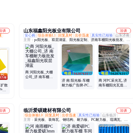
应避免
山东福鑫阳光板业有限公司
洽谈
洽谈
速
安心购
综合体验L1
回复及时
出价迅速
真实性已核验
山东济南
主营：
pc阳光板、双层湖蓝、阳光板定制、济南车棚阳光板批发、双
层阳光板、福鑫阳光板
商 河阳光板_大棚
公司_济 南车棚耐
济 南 阳光板-车棚
商 河PC采光瓦, 济
力板批发_福鑫阳光
C扩散
耐力板广告牌-PC车
南车棚阳光瓦造价,
双层湖蓝
户外
库出入口 福鑫阳光
山 东耐力板厂家 福
发
章 丘隔音屏
鑫阳光板
m
临沂爱硕建材有限公司
洽谈
洽谈
综合体验L0
回复及时
出价迅速
真实性已核验
山东临沂
主营：
采光板、装饰瓦、钢结构、耐力板、PC耐力板、琉璃瓦、树
脂板、玻璃钢、仿古瓦、frp采光、阻燃瓦、阳光板、塑钢瓦、树脂
瓦、屋面瓦、采光瓦、塑料瓦、聚碳酸酯、灯箱广告、彩色瓦、彩色