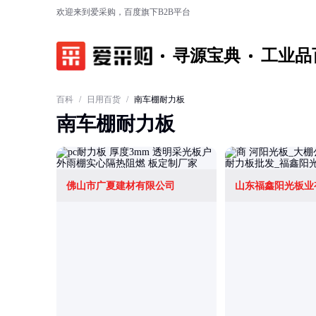
欢迎来到爱采购，百度旗下B2B平台
寻源宝典
工业品
百科
/
日用百货
/
南车棚耐力板
南车棚耐力板
佛山市广夏建材有限公司
山东福鑫阳光板业