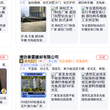
板防静
主营：
旋转楼梯、铝艺别墅大门、铝艺护栏、膜结构车棚、充电桩车
、亚克
棚、阳台护栏屏风、百叶玻璃隔墙、别墅铁艺大门、工地围挡、铁艺
护栏、二层钢结构、定制钢结构、钢结构仓库、庭院大门护栏、单层
玻璃隔断、小区铁艺大门、防火玻璃隔断
 尚捷
济 南铝艺大门制造
专业遮阳电动自行
窗 防
厂家 庭院门别墅铝
车棚安装订购 膜结
合金门定制 款式多
构车棚施工支持定
济 南 天蓬 膜结构
样
制
车棚 充电桩投放 耐
力板 阳光板 设计安
装
潍坊泰霖建材有限公司
洽谈
洽谈
1年
厂
安心购
综合体验L1
回复及时
、透明
真实性已核验
山东潍坊
主营：
平盖板、仿古瓦、屋面瓦、耐力板温室大棚、采光瓦、树脂瓦
带铁
片、加厚塑脂瓦、玻璃钢光瓦、玻璃钢檩条、污水处理池、防腐透明
腐瓦、
瓦、阻燃采光带、花卉种植温室、玻璃钢透明瓦、胶衣玻璃钢瓦、别
腐板
墅屋面屋顶、中式园林屋面、塑料雨棚屋顶瓦、树脂纤阳光板瓦、玻
璃钢防腐楞瓦、保温玻璃纤维板、合成新型树脂瓦、大棚厂房采光
带、透明玻璃钢亮瓦、玻璃纤维阳光棚
厂家直发优惠平板
透明瓦波浪采光板
咬口采
玻璃钢光面玻璃纤
隔热玻璃耐候瓦树
板 双
950型FRP防腐采光
维板材透光板房顶
脂FRP阳光板塑料
瓦厂
瓦PC耐力板厂房顶
FRP采光瓦
雨棚屋顶瓦
棚采光建材可按需