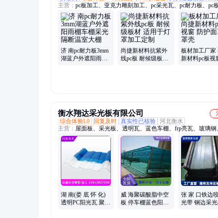
主营：
pc板加工、亚克力雕刻加工、pc采光瓦、pc耐力板、pc
电加工、阳光板、pc锁扣板、磨砂板、导光板、pc板硬化加工
力防静电加工、亚克力制品加工
济 南pc耐力板3mm
尚捷新材料抗紫外
板材加工厂家
湖蓝户外遮阳雨棚
线pc板 耐候级板材
新材料pc板视
车棚采光隔断温室
适用于灯罩加工定
护面罩 罩壳
大棚
制
衡水翔达采光板有限公司
综合体验L0
回复及时
真实性已核验
河北衡水
主营：
屋面板、采光板、透明瓦、蓝色车棚、frp亮瓦、玻璃钢
板、阻燃瓦、波浪瓦、阳光瓦、阳光板、瓦900宽、采光带、
边、屋面瓦、采光瓦、州采光、frp防腐、frp瓦一米、2mm防
装饰防腐瓦、保温防腐瓦、秦皇岛采光、阻燃防腐瓦、阻燃防
湖 南(娄 底 怀 化)
威 海聚碳酸脂中空
张 家 口铁边
透明PC阳光瓦 聚碳
板 停车棚蓝色阳光
光带 钢边采光
酸酯耐力板 车棚采
板 10mm双层空心
层金属边采光
光波浪板
板定制
家定制