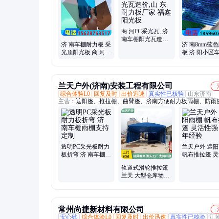
商 河PC采光瓦, 济
南车棚阳光瓦造价,
济 南车棚耐力板 采
济 南8mm蓝
山 东耐力板厂家 福
光顶阳光板 商 河车
板 济 阳小区
鑫阳光板
库出入口中空板 PC
力板 平 阴聚
厂家 福鑫阳光
双层PC采光板
兰天户外(济南)安装工程有限公司
综合体验L0
回复及时
出价迅速
真实性已核验
山东济南
主营：
遮阳篷、推拉棚、曲臂篷、济南方便耐力板雨棚、防雨
动棚、伸缩棚、遮阳棚、防雨棚、伸缩篷、推拉雨篷、伸缩雨
臂雨棚、推拉雨棚、西瓜雨棚、烧烤雨篷、伸缩雨棚、折叠雨
棚定做、法式雨篷、户外膜结构、彩钢拱形棚、仓库移动棚、
导轨、仓库防晒折叠棚、景区火锅推拉篷
透明PC采光板耐力
兰天户外 遮
板折弯 济 南车棚雨
帆布推拉篷 
棚支持定制
强 多年经验
轨道式滑轮推拉篷
兰天 大型仓库物流
用 按需定制 电动悬
空雨棚
常州尚捷新材料有限公司
安心购
综合体验L0
回复及时
出价迅速
真实性已核验
江