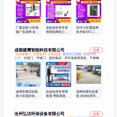
厂家定制 小区智
非机动车停车管
ID卡小区通道闸
能广告道闸 自动
理系统两轮三轮
机手机NFC二维
化停车管理装置
车智能识别自动
码人脸识别智能
单层BJXE301
计费装置
系统倍加信
BJXF010
BJXM234
成都捷鹰智能科技有限公司
洽谈
综合体验L1
回复及时
出价迅速
真实性已核验
新疆和田
主营：
分段门、平移门、遥控电动、停车场道闸系统、不锈钢智
能
道闸车牌识别系
自动化停车管理
道闸车牌识别系
统小区遥控加工
装置 闸机系统通
统 自动化停车管
生产 可定制自动
道闸 现场施工安
理装置 经久耐用
化停车管理装置
装
捷鹰
沧州弘洁环保设备有限公司
洽谈