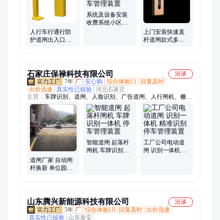
系统及设备安装
收费系统小区出
入口停车管理装
人行车行通行防
上门安装快速直
置
护道闸出入口品
杆道闸款式多样
质保证停车管理
测量设计停车管
装置
理装置
石家庄保禄科技有限公司
洽谈
7年
厂
安心购
综合体验L1
回复及时
出价迅速
真实性已核验
河北石家庄
主营：
车牌识别、道闸、人脸识别、广告道闸、人行闸机、栅栏
道闸、防火门、卷闸门、伸缩门、硬质滚筒、电动保温门、电动
平移门、升降柱、水晶卷帘门、翻板车库门、防火卷帘门、悬浮
门
智能道闸 起落杆
工厂公司电动道
闸机 车牌识别一
闸 识别一体机 精
体机 停车管理装
准识别 停车管理
道闸厂家 自动闸
置
装置
杆换新 单位园区
停车管理装置
山东腾兴新能源科技有限公司
洽谈
5年
厂
综合体验L0
回复及时
出价迅速
真实性已核验
山东泰安