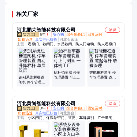
择模块化系统便于分步实施改造。
相关厂家
河北鹏荣智能科技有限公司
洽谈
6年
厂
安心购
综合体验L1
回复及时
出价迅速
真实性已核验
河北石家庄
主营：
卷帘门、卷闸门、水晶卷闸、防火门电动、防火卷帘门、
车牌识别、广告道闸、人脸识别、挡车器
抬杆挡车器 停车
智能栅栏道闸 停
识别系统栏栅道
管理装置 可上门
车管理装置 道起
闸机 停车管理装
测量 一体机工厂
落杆 收费管理
置 自动升降栏杆
单层双层
河北黄尚智能科技有限公司
洽谈
3年
厂
安心购
综合体验L1
回复及时
出价迅速
真实性已核验
河北邢台
主营：
小区闸门、保温卷帘门、道闸、车牌识别、广告道闸、人
脸识别、卷闸门、快速门、堆积门