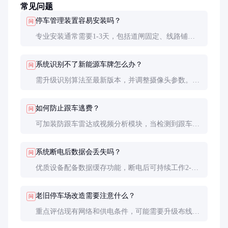
常见问题
停车管理装置容易安装吗？
问
专业安装通常需要1-3天，包括道闸固定、线路铺
设、系统调试等步骤。建议由厂家或授权服务商安
装，确保各部件协调工作和最佳性能表现。
系统识别不了新能源车牌怎么办？
问
需升级识别算法至最新版本，并调整摄像头参数。优
质供应商会持续更新算法库，建议选择提供终身免费
算法升级服务的品牌。
如何防止跟车逃费？
问
可加装防跟车雷达或视频分析模块，当检测到跟车行
为时自动报警并拍照取证。同时设置合理的道闸延迟
关闭时间（建议3-5秒）。
系统断电后数据会丢失吗？
问
优质设备配备数据缓存功能，断电后可持续工作2-4
小时。关键数据实时上传云端，即使本地设备故障也
不会影响历史记录查询。
老旧停车场改造需要注意什么？
问
重点评估现有网络和供电条件，可能需要升级布线。
道闸位置需重新规划以确保识别区域无遮挡。建议选