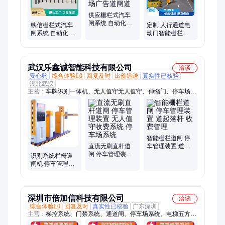
供应栅栏式汽车
闸系统 自动化停
铁信栅栏式汽车
定制 人行通道电
车管理装置 无人
闸系统 自动化停
动门智能栅栏道
停车场广告道闸
车管理装置 无人
闸 铝合金信号设
道
停车场广告道闸
备 送货上门 品质
道
过硬
武汉乐鑫诚智能科技有限公司
洽谈
安心购
综合体验L0
回复及时
出价迅速
真实性已核验
湖北武汉
主营：
车牌识别一体机、无人值守无人值守、伸缩门、停车场、
挡车器、出入口、道闸门、直线门、人脸识别自动门、空降闸、
电动门、铝合金伸缩门、栏杆闸、防撞柱、速通门、折叠门、升
降柱、广告门、起落杆、广告闸、平移门、智能人行通道、门禁
系统
智能栅栏道闸 停
直流无刷直杆道
车管理装置 道起
闸 停车管理装置
落杆 收费管理
识别系统栏栅道
无人值守收费系
闸机 停车管理装
统 停车场系统
置 自动升降栏杆
单层双层
深圳市倍加信科技有限公司
洽谈
综合体验L0
回复及时
真实性已核验
广东深圳
主营：
梯控系统、门禁系统、通道闸、停车场系统、电梯五方对
讲、访客机、考勤系统、消费系统