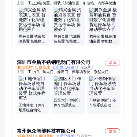
主营：
工业加油装置、橇装式加油装置、加油站、内部存储油
品、阻隔防爆撬装站
腾兴金属 橇装加
腾兴金属 汽油撬
腾兴金属 橇装加
油装置 智能数字
装装置 智能数字
油装置 智能数字
化管理 货运停车
化管理 货运停车
化管理 货运停车
场 适用范围广
场 资质齐全
场 可移动手续齐
全
深圳市金盾不锈钢电动门有限公司
洽谈
回复及时
出价迅速
真实性已核验
广东深圳
主营：
工业门、防火门、卷闸门、停车场系统、别墅大门
园区大门 伸缩门
不锈钢伸缩门 停
工地伸缩门 停车
停车场系统自动
车场系统自动化
场系统自动化停
化停车管理装置
停车管理装置
车管理装置 款式
多样可选
常州源众智能科技有限公司
洽谈
综合体验L0
回复及时
资质已核验
江苏常州