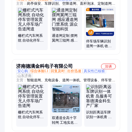
主营：
岗亭保安、车牌识别、空降道闸、直杆泡沫、定制道闸、
治安岗亭、源众智能、自动道闸、科技栅栏、翼闸门禁、门禁考
勤、电动遥控、直杆道闸、栅栏道闸、圆杆道闸、道闸广告、车
辆识别、值班保安亭、闸门禁系统、众智能科技、雷达防撞路、
识别道闸杆、不锈钢岗亭、电动伸缩门、铝合金电动
栅栏式汽车闸系
通道闸定制 摆闸
统 自动化停车管
翼闸三辊闸 感应
停车场车辆识别
理装置 无人停车
通道闸门禁系统
道闸一体机 收费
场广告道闸道
源众智能科技
系统起落直杆栅
栏
济南德满金科电子有限公司
洽谈
安心购
综合体验L1
回复及时
出价迅速
真实性已核验
山东济南
主营：
智能道闸、充电设备、道闸一体机、管理设备、停车管理
系统、停车场收费系统、车牌识别系统、自动升降闸机、车辆识
别系统、门口升降杆道闸、车牌识别一体机、车牌识别道闸系
统、车牌识别道闸、人行通道闸、摆闸、新能源充电桩、液压升
降柱、路障机、道闸厂家、翼闸、人行小门、电动伸缩门、环保
门禁系统、高清车牌识别系统、全高转闸
栅栏式汽车闸系
识别距离远车牌
统 自动化停车管
识别一体机青 岛
双通道全高十字
理装置 无人停车
服务可靠德满金
转闸 工地实名制
场广告道闸
科生产厂家
刷卡人脸识别 全