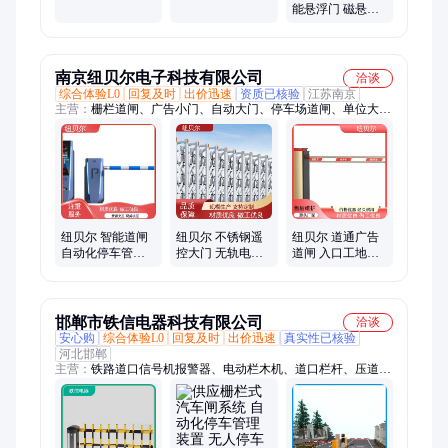
化停车管理装置
金材质可选 企事
能悬浮门 磁悬浮
停车场广告道闸
业单位高端大门
门 防风力强开启
道
灵活
南京纽贝尔电子科技有限公司
洽谈
综合体验L0
回复及时
出价迅速
资质已核验
江苏南京
主营：
栅栏道闸、广告小门、自动大门、停车场道闸、单位大
门、电动伸缩门、道闸一体机、豪华速通门、防冲撞升降柱、不
锈钢电动门、豪华全高平移闸
纽贝尔 智能道闸
纽贝尔 不锈钢遥
纽贝尔 道通广告
自动化停车管理
控大门 无轨电动
道闸 入口工地远
装置 感应式自动
段滑门 上门安装
程遥控 规格齐全
开闸
品质保证
邯郸市铁信电器科技有限公司
洽谈
安心购
综合体验L0
回复及时
出价迅速
真实性已核验
河北邯郸
主营：
铁路道口信号机报警器、电动栏木机、道口栏杆、压道
铃、磁电传感器、道口信号设备