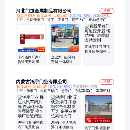
自动小区闸机
河北门道金属制品有限公司
洽谈
综合体验L0
回复及时
出价迅速
真实性已核验
河北石家庄
主营：
电动伸缩门、道闸、工业门、铝艺大门、电动悬浮门、悬
浮门安装、电动段滑门、平移电动门、无轨段滑门、智能伸缩
门、铝合金电动门、厂房电动伸缩门、悬浮平移门、空降道闸、
通道闸机、广告道闸、工业平开门、旗杆、自动升降柱、栅栏道
闸、铝艺护栏、道闸厂家、铁艺围栏、门卫室活动房、岗亭
直线平移门 可遥
控开启 钢结构厂
房重型 支持定制
卡布道闸厂家广
企业大门起降杆
告道闸安装 道栅
定制 一体机道闸
栏式汽车闸系统
门禁 遥控升降杆
自动化停车管理
百叶闸停车场收
装置
费杆
内蒙古鸿宇门业有限公司
洽谈
回复及时
出价迅速
真实性已核验
内蒙古呼和浩特
主营：
伸缩门、电动平移门、悬浮门、别墅车库门、车牌识别道
闸、升降柱、旋转门、快速堆积门、卷帘门、感应门、出入库闸
机、肯德基门
鸿宇门业 栅栏式
鸿宇门业 无轨悬
汽车闸系统 自动
浮门 不锈钢铝合
鸿宇门业 轻型智