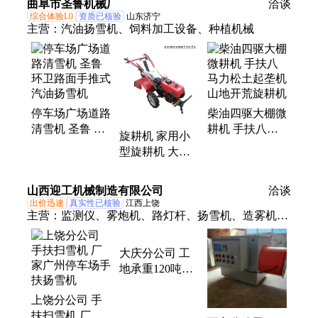
曲阜市圣鲁机械厂
洽谈
综合体验L0
资质已核验
山东济宁
主营：
汽油扬雪机、饲料加工设备、种植机械
停车场广场道路
柴油四驱大棚微
清雪机 圣鲁 环
耕机 手扶八马
旋耕机 家用小
卫路面手推式汽
力松土起垄机
型旋耕机 大棚
油扬雪机
山地开荒旋耕机
松土除草机
山西迎工机械制造有限公司
洽谈
出价迅速
真实性已核验
江西上饶
主营：
监测仪、雾炮机、路灯杆、扬雪机、造雾机、
雾化机、检测仪、洗车机、喷雾机、水炮塔、喷雾
桩、喷淋厂房、喷雾风机、除尘设备、旋转雾桩、除
大庆分公司 工
尘喷雾、喷淋喷雾、喷淋车间、喷淋系统、冲洗平
地承重120吨洗
台、喷淋设备、围墙喷淋、喷雾设备、围挡喷淋、洗
车平台宁德封闭
上饶分公司 手
式龙门洗车机大
车设备、水雾降尘
扶扫雪机 厂家
车冲洗设备