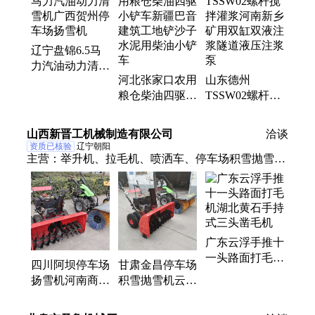
检测车、速凝泵、泥浆机、施工车、劈裂棒、移动
车、搅拌机、电叉车、水泥泵、刻纹机、开槽机、打
孔机、分裂机、喷射机、检查车、切圆机
辽宁盘锦6.5马
力汽油动力清雪
河北张家口农用
山东德州
机广西贺州停车
粮仓柴油四驱小
TSSW02螺杆搅
场扬雪机
铲车新疆巴音建
拌灌浆河南新乡
筑工地铲沙子水
矿用双缸双液注
山西新晋工机械制造有限公司
洽谈
泥用柴油小铲车
浆隧道液压注浆
资质已核验
辽宁朝阳
泵
主营：
举升机、拉毛机、喷洒车、停车场积雪抛雪
机、磨光机、收光机、洒水车、翻斗车、升砖机、拉
砖车、窨井盖、柴油机、扬尘检、施工车、小铲车、
热风机、挂篮车、移动车、装载机、平台车、检查
车、监测仪、升降机、切圆机、磨面机、三轮车
广东云浮手推十
一头路面打毛机
四川阿坝停车场
甘肃金昌停车场
湖北黄石手持式
扬雪机河南商丘
积雪抛雪机云南
三头凿毛机
滚筒刷式扫雪机
丽江电启动汽油
扬雪机