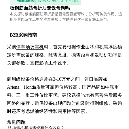
商家经验
真实案例 · 安全可信
板钢筋面筋弯折后要设弯钩吗
本文探讨板钢筋面筋弯折后是否需要设置弯钩，分析弯钩的作用、适
用场景以及施工中的注意事项，帮助理解这一常见施工细节。
B2B采购指南
采购
停车场扬雪机
时，首先要根据作业面积和积雪厚度确
定所需设备的规格。除雪宽度、抛雪距离和发动机功率是
关键参数，直接影响工作效率。

商用级设备价格通常在3-10万元之间，进口品牌如
Ariens、Honda质量可靠但价格较高，国产品牌如中联重
科、三一重工性价比更优。建议选择当地有完善售后服务
网络的品牌，确保设备出现问题时能及时得到维修。采购
时还应考虑燃油经济性和易用性等因素。
常见问题
问
扬雪机和推雪铲有什么区别？