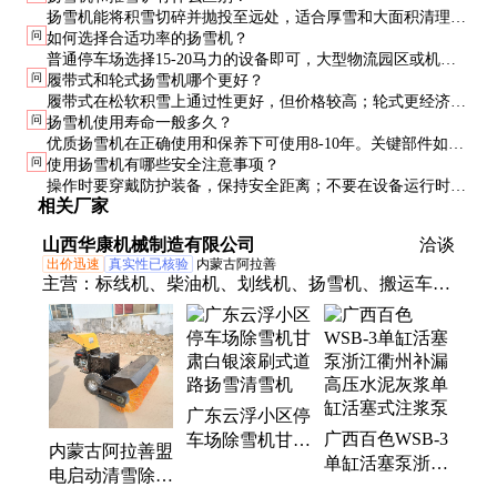
扬雪机能将积雪切碎并抛投至远处，适合厚雪和大面积清理；
问
如何选择合适功率的扬雪机？
推雪铲只能将雪推到一边，适合薄雪和小面积使用。扬雪机效
普通停车场选择15-20马力的设备即可，大型物流园区或机场
率更高但成本也更高。
问
履带式和轮式扬雪机哪个更好？
可能需要25马力以上的重型设备。积雪越厚、作业面积越大，
履带式在松软积雪上通过性更好，但价格较高；轮式更经济实
所需功率越高。
问
扬雪机使用寿命一般多久？
惠，适合较硬的积雪和平整地面。根据实际作业环境选择最合
优质扬雪机在正确使用和保养下可使用8-10年。关键部件如发
适的类型。
问
使用扬雪机有哪些安全注意事项？
动机、传动系统的质量直接影响整机寿命，建议选择知名品牌
操作时要穿戴防护装备，保持安全距离；不要在设备运行时进
产品。
相关厂家
行维修；注意避开行人和其他障碍物；定期检查安全装置是否
完好。
山西华康机械制造有限公司
洽谈
出价迅速
真实性已核验
内蒙古阿拉善
主营：
标线机、柴油机、划线机、扬雪机、搬运车、
小铲车、切盖机、劈裂棒、标线车、切圆机、切割
机、劈裂机、装载机、画线机、抓木机、引孔机、画
线车、喷涂机、分裂机、钻孔机、柴油铲车、钻孔设
备、液压铲车、标线设备、潜孔钻机、小型铲车
广东云浮小区停
广西百色WSB-3
车场除雪机甘肃
内蒙古阿拉善盟
单缸活塞泵浙江
白银滚刷式道路
电启动清雪除雪
衢州补漏高压水
扬雪清雪机