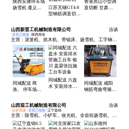
陕西安康停车场
香港房山小型调
筋弯曲、消防炮水、消防炮塔
江苏无锡GT4-8
扬雪机 遵义多
直切断 甘肃甘
型钢筋调直切断
功能燃油铲雪抛
南自动液压数控
机 河南南阳自
雪机
切断一体机
动方钢圆钢扁铁
山西新晋工机械制造有限公司
洽谈
切断机
资质已核验
陕西商洛
主营：
滚笼机、抓木机、带锯床、扬雪机、工字钢、
钢筋笼、滚丝机、弯箍机、剪断机、圆圈机、调直
机、裁剪机、盘丝机、滚圆机、钢筋锯、矫直机、弯
拱机、两机头、绕筋机、缠丝机、地笼机、清理机、
丝杆机、绞丝机、焊接机、金属锯
同城配送 六盘
同城配送 商
同城配送 咸阳
水 安装排水管
洛。 停车场扬
钢筋弯曲弯箍机
施工台车 银川
雪机 克孜勒 小
图片 沈阳 便携
盖梁张拉施工台
型燃油手扶扫雪
式手提钢筋弯曲
山西迎工机械制造有限公司
车设备
洽谈
机
机
出价迅速
资质已核验
辽宁盘锦
主营：
除雪机、小铲车、收光机、全齿轮扬雪机、研
磨机、钻孔机、水磨石、单缸泵、注浆泵、窨井盖、