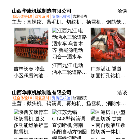
机湖北孝感停车
泥灰浆单缸活塞
场扬雪机
山西华康机械制造有限公司
式注浆泵
洽谈
综合体验L0
回复及时
资质已核验
吉林长春
主营：
直螺纹、凿毛机、切纹机、扬雪机、钢筋笼、
水泥地、钢筋调、雾炮机、洒水车、变频调、水喷
淋、防滑线、消防水、油路面、切缝机、gq60钢筋、
3轮螺纹、gw40钢筋、4-14钢筋、32全自动、机10数
控、手动钢筋、降尘塔吊、电动路面、地面抛磨、农
用三轮
江西九江 电动
吉林长春 物业
广东湛江 隧道
洒水三轮道路洒
小区积雪汽油除
加固打孔钻机
水车 乌鲁木齐
雪机 鄂州 停车
揭阳 KQD100电
新能源电动四合
场扬雪机
动潜孔钻机
山西华康机械制造有限公司
一洒水车
洽谈
综合体验L0
回复及时
资质已核验
陕西西安
主营：
截头机、钢筋调、雾炮机、扬雪机、消防水、
洗轮机、gq60钢筋、手动钢筋、车载降湿、雾炮降
尘、农用三轮、道路三轮、钢筋切断、围挡喷淋、电
动平板、塔吊降雾、三轮雾炮、冲洗地面、手动塔
吊、粗钢筋校、监测仪led、洗车平台、钢筋液压、钢