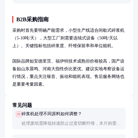
变简单。
B2B采购指南
采购时首先要明确产能需求，小型生产线适合间歇式碎浆机
（5-10吨/天），大型工厂则需要连续式设备（50吨/天以
上）。关键指标包括碎浆度、纤维保留率和单位能耗。

国际品牌如安德里茨、福伊特技术成熟但价格较高，国产设
备如山东晨鸣、河南大指性价比更优。建议实地考察设备运
行情况，重点关注噪音、振动和能耗表现。售后服务网络也
是重要考量因素。
常见问题
碎浆机处理不同原料如何调整？
问
处理废纸需降低转速防止过度切断纤维，木片则需要
更高转速和更细筛孔。原料变化时应相应调整浓度、
温度和化学药剂添加量。