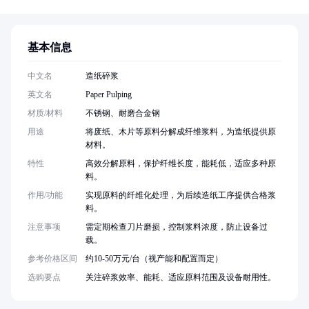
基本信息
中文名
造纸碎浆
英文名
Paper Pulping
材质/材料
不锈钢、耐磨合金钢
用途
将废纸、木片等原料分解成纤维浆料，为造纸提供原
材料。
特性
高效分解原料，保护纤维长度，能耗低，适应多种原
料。
作用/功能
实现原料的纤维化处理，为后续造纸工序提供合格浆
料。
注意事项
需定期检查刀片磨损，控制浆料浓度，防止设备过
载。
参考价格区间
约10-50万元/台（视产能和配置而定）
选购要点
关注碎浆效率、能耗、适应原料范围及设备耐用性。