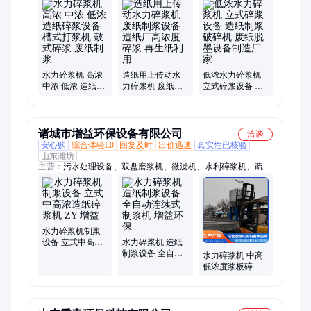
纸机、除渣器、磨浆机、气浮机、分级筛、微滤机、砂滤罐、
2400纸机、uasb设备、1575纸机、ic反应罐、ic反应器、ic厌氧
罐、ic反应塔、dd双盘磨、磨浆设备、气浮设备、卫生纸机、污
水处理设备
水力碎浆机 高浓
造纸用上传动水
低浓水力碎浆机
中浓 低浓 造纸碎
力碎浆机 废纸制
立式碎浆设备 造
浆设备 槽式打浆
浆设备 造纸厂高
纸制浆破碎机 废
机 鼓式碎浆 废纸
浓度碎浆 再生纸
纸脱墨设备制造
制浆
利用
厂家
诸城市增益环保设备有限公司
洽谈
安心购
综合体验L0
回复及时
出价迅速
真实性已核验
山东潍坊
主营：
污水处理设备、双盘磨浆机、微滤机、水利碎浆机、疏解
机、搓丝机、压力筛、气浮机、板框压滤机、带式压滤机、真空
过滤机、生活污水处理设备、一体化污水处理设备、医院污水处
理设备、屠宰污水处理设备
水力碎浆机制浆
设备 立式中高浓
水力碎浆机 造纸
造纸碎浆机 ZY 增
制浆设备 全自动
水力碎浆机 中高
益
连续式制浆机 增
低浓度浆板碎浆
益环保
设备 造纸加工设
备厂家