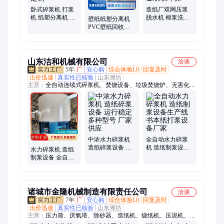
卧式碎浆机 打浆
造纸厂双网压浆
机 纸塑分离机 造
脱水机 棉浆洗涤
壁纸纸塑分离机
纸制浆设备 双联
脱水设备 带式压
PVC壁纸回收设
环保定制
浆机 金双联环保
备 金双联环保SL-
b
山东洁和机械有限公司
洽谈
5年
厂
安心购
综合体验L0
回复及时
出价迅速
真实性已核验
山东潍坊
主营：
全自动连续式碎浆机、焚烧设备、垃圾焚烧炉、无害化处
理装置
中浓水力碎浆机
全自动水力碎浆
造纸碎浆设备 运
机 造纸制浆设备
水力碎浆机 造纸
行稳定 多种型号
生产线 书本纸打
制浆设备 全自动
厂家供应
浆设备厂家
连续式制浆机 按
需定制 洁和机械
诸城市金隆机械制造有限责任公司
洽谈
7年
厂
安心购
综合体验L0
回复及时
出价迅速
真实性已核验
山东潍坊
主营：
压力筛、厌氧塔、除砂器、造纸机、烧纸机、压泥机、卷