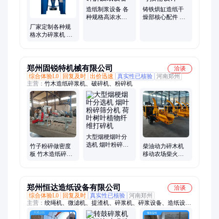
造纸制浆设备 各
铸铁烘缸造纸干
种规格高浓水力
燥部核心配件 耐
碎浆机 碎解废纸
磨耐压可按需设
厂家定制各种规
设备
计
格水力碎浆机 高
浓 中浓 低浓 造纸
碎浆设备
郑州固锐特机械有限公司
洽谈
综合体验L0
回复及时
出价迅速
真实性已核验
河南郑州
主营：
竹木造纸碎浆机、破碎机、粉碎机
大型烟梗烟叶分
选机 烟叶粉碎筛
竹子粉碎做密度
柴油动力碎木机
分机 荷叶树叶植
板 竹木造纸碎浆
移动农场柴火粉
物纤维打碎机
机 竹胶板粉碎机
碎机 木块打碎机
用电和烧油均可
链板进料棉柴破
碎机
郑州恒达造纸设备有限公司
洽谈
综合体验L0
回复及时
真实性已核验
河南郑州
主营：
绞绳机、微滤机、提渣机、碎浆机、碎浆设备、造纸设
备、制浆造纸、搅拌机、纸浆泵、磨浆机、压力筛、圆筒筛、清