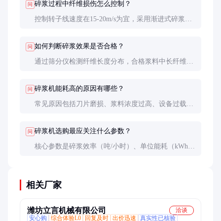
碎浆过程中纤维损伤怎么控制？
问
控制转子线速度在15-20m/s为宜，采用渐进式碎浆工
艺，避免长时间高强度机械作用。添加适当的化学助
剂也能减少纤维损伤。
如何判断碎浆效果是否合格？
问
通过筛分仪检测纤维长度分布，合格浆料中长纤维
（>2mm）比例应达30%以上。同时观察浆料均匀
度，不应有未解离的原料团块。
碎浆机能耗高的原因有哪些？
问
常见原因包括刀片磨损、浆料浓度过高、设备过载或
传动系统效率下降。建议定期检测能耗数据，异常升
高时及时排查原因。
碎浆机选购最应关注什么参数？
问
核心参数是碎浆效率（吨/小时）、单位能耗（kWh/
吨）和纤维保留率。同时要考虑设备耐用性和售后服
务保障，不能只看价格。
相关厂家
潍坊立言机械有限公司
洽谈
安心购
综合体验L0
回复及时
出价迅速
真实性已核验