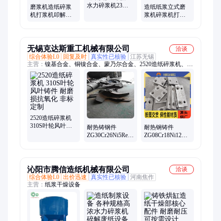
水力碎浆机23升
磨浆机造纸碎浆
造纸纸浆立式磨
磨浆机制浆专业
机打浆机叩解度
浆机碎浆机打浆
打浆机
实验室制浆设备
机实验室叩解度
打浆度仪
无锡克达斯重工机械有限公司
洽谈
综合体验L0
回复及时
真实性已核验
江苏无锡
主营：
镍基合金、铜镍合金、蒙乃尔合金、2520造纸碎浆机、因
科耐尔合金、英科洛伊合金、高温合金、圆钢
2520造纸碎浆机
310S叶轮风叶铸
耐热铸钢件
耐热钢铸件
件 耐磨损抗氧化
ZG30Cr26Ni5Re造
ZG08Cr18Ni12Mo2Ti
非标定制
纸机碎浆机转子
窑口护铁板 对焊
消失模铸件 免模
衬板
具费
沁阳市腾信造纸机械有限公司
洽谈
综合体验L0
出价迅速
真实性已核验
河南焦作
主营：
纸浆干燥设备