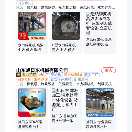
山东潍坊
主营：
磨浆机、磨浆除砂、制浆推进机、造纸碎浆、水力碎浆
机、造纸设备、排渣分离机、纤维板料研磨
造纸碎浆机 高浓
废纸制浆机 造纸
水力碎浆机 高浓
D型水力碎浆机
制浆成套设备 立
中浓 低浓 造纸碎
高浓 中浓 低浓 造
言机械
浆设备 立言机械
纸碎浆设备 立言
鼓式碎浆
机械 D形碎浆
山东旭日东机械有限公司
洽谈
4年
厂
安心购
综合体验L0
真实工厂
回复及时
出价迅速
真实性已核验
山东潍坊
主营：
厌氧塔、制浆设备、气浮设备、水力碎浆机、刮吸泥机、
污泥脱水机、浅层气浮机、高浓磨浆机、传动刮泥机、污水处理
设备、生物氧化系统、固液分离设备、屠宰场捞毛机、固液分离
过滤机、一体化净水设备、全自动加药装置
旭日东 非标加工
污水处理一体化
旭日东DD450双
旭日东 专业供应
设备 货源充足 实
盘磨浆机 竹片木
高浓度污水处理
力工厂
片高效碎浆 造纸
设备 坚固耐用 实