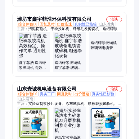
国perma
机单点注脂器 德
国perma
潍坊市鑫宇菲浩环保科技有限公司
洽谈
综合体验L0
回复及时
出价迅速
真实性已核验
山东潍坊
主营：
污泥切割机、干粉投加机、纤维毛发剪切机、造纸碎浆绞
绳机、管道粉碎机、三槽一体化加药搅拌装置、涡凹曝气机、化
工管式反应器、管道静态混合器、化工流体细碎机、粉体物料细
造纸碎浆绞绳机
碎机、磁性分离器、管道除铁器、污泥剪切机
玻璃钢电缆管破
碎机 纸浆除杂设
备 粗选净化设备
鑫宇菲浩 造纸碎
造纸碎浆绞绳机
浆绞绳机 高效稳
鑫宇菲浩 玻璃钢
定、操作简单 通
电缆管破碎机 粗
用性强
选净化设备
山东壹诚机电设备有限公司
洽谈
综合体验L0
真实工厂
回复及时
出价迅速
真实性已核验
山东济南
主营：
实验室制浆抄片设备、涂布试验机、摩擦磨损试验机、造
纸与包装印刷检测仪器、药包材玻璃瓶检测仪器、万能材料试验
机
造纸实验室高浓