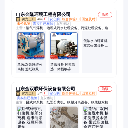
专用制浆设备
力工厂
山东金隆环境工程有限公司
洽谈
4年
厂
安心购
综合体验L0
回复及时
出价迅速
真实性已核验
山东潍坊
主营：
溶气气浮机、地埋式污水处理设备、污泥处理设备、造纸
机、造纸机械设备、一体化污水处理设备、固液分离、带式压滤
机、叠螺式污泥脱水机、砂水分离器、螺旋脱水机、板框压滤
低浓水力碎浆机
机、射流气浮机、斜管沉淀池
立式碎浆设备 造
纸制浆破碎机 废
纸脱墨设备制造
商
单效/双效纤维分
造纸设备 碎浆筛
离机 造纸制浆设
选一体损纸碎解
备 碎浆机压力筛
设备 固液分离机
配套设备 排渣率
单效纤维分离
高
山东金双联环保设备有限公司
洽谈
5年
厂
安心购
综合体验L0
回复及时
真实性已核验
山东潍坊
主营：
卧式碎浆机、纸塑分离机、纸塑分离设备、纸浆脱水机