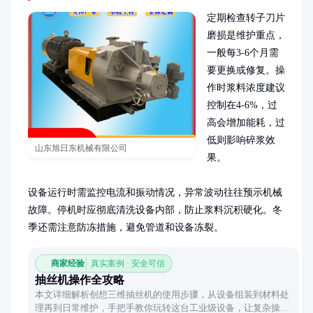
定期检查转子刀片
磨损是维护重点，
一般每3-6个月需
要更换或修复。操
作时浆料浓度建议
控制在4-6%，过
高会增加能耗，过
低则影响碎浆效
山东旭日东机械有限公司
果。

设备运行时需监控电流和振动情况，异常波动往往预示机械
故障。停机时应彻底清洗设备内部，防止浆料沉积硬化。冬
季还需注意防冻措施，避免管道和设备冻裂。
商家经验
真实案例 · 安全可信
抽丝机操作全攻略
本文详细解析创想三维抽丝机的使用步骤，从设备组装到材料处
理再到日常维护，手把手教你玩转这台工业级设备，让复杂操作