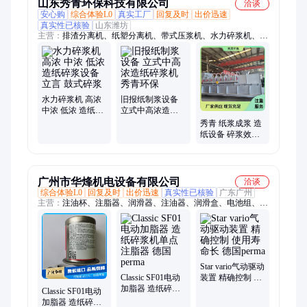
山东秀青环保科技有限公司
洽谈
安心购
综合体验L0
真实工厂
回复及时
出价迅速
真实性已核验
山东潍坊
主营：
排渣分离机、纸塑分离机、带式压浆机、水力碎浆机、高
浓磨浆机、微滤机、挤浆机、压力筛、除渣器
水力碎浆机 高浓
旧报纸制浆设备
中浓 低浓 造纸碎
立式中高浓造纸
浆设备 立言 鼓式
碎浆机 秀青环保
秀青 纸浆成浆 造
碎浆
纸设备 碎浆效率
较高 维护工作便
捷
广州市华烽机电设备有限公司
洽谈
综合体验L0
回复及时
出价迅速
真实性已核验
广东广州
主营：
注油杯、注脂器、润滑器、注油器、润滑盒、电池组、工
程塑料、单点油杯、轴承设备、电机润滑、驱动单元、轴承电
机、工业油杯、驱动装置、塑料注油、润滑系统、润滑油泵、润
滑油杯、启动电源、电动驱动、工业油脂、限定开关、通用油
脂、滚筒轴承座、黄油加脂器
Star vario气动驱动
Classic SF01电动
装置 精确控制 使
加脂器 造纸碎浆
用寿命长 德国
Classic SF01电动
机单点注脂器 德
perma
加脂器 造纸碎浆