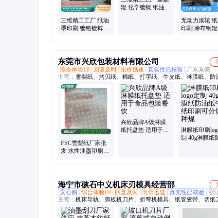
辊 化学镀镍 纸油墨
印刷 重型主从动
三维精工工厂 纸油
无动力滚轮 
墨印刷 镀铬镀锌 去
印刷 涂布钢辊
皱扩幅 钢导辊
镀镍 三维精工
东莞市兴欣包装材料有限公司
综合体验L0
回复及时
出价迅速
真实性已核验
广东东莞
主营：
雪梨纸、拷贝纸、棉纸、打字纸、牛皮纸、淋膜纸、防
兴欣品牌A级淋膜
纸托盘垫 适用于食
淋膜纸印刷log
品包装餐饮
制 40g淋膜纸
FSC雪梨纸厂家批
纸牛皮纸印刷
发 水性油墨印刷拷
切各种规
贝纸棉纸不掉色无
气味
海宁市硖石中义机床刃模具经营部
安心购
综合体验L0
回复及时
出价迅速
真实性已核验
浙
主营：
机床导轨、剪板机刀片、折弯机模具、纸管胶带、切纸
油墨刮刀、切纸机刀片、纸箱机械刀片、分板机刀片、纵剪机
分切机刀片、圆刀片、气压分切、气动刀架、旋切刀片、轴承