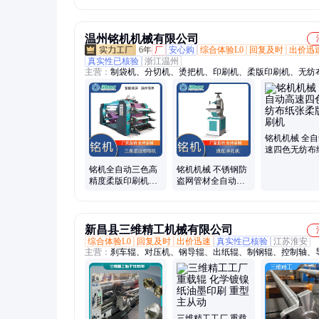
油墨四色满印 礼品
油墨四色满印 礼品
油墨四色满印
袋 祺邦纸品
袋 祺邦纸品
袋 祺邦纸品
温州铭机机械有限公司
6年
厂
安心购
综合体验L0
回复及时
出价迅
真实性已核验
浙江温州
主营：
制袋机、分切机、烫把机、印刷机、柔版印刷机、无纺
机、高速柔版印刷机、数码印刷机、高精度柔版印刷机、购物
机、立体烫把机、液压冲孔机、立体袋制袋机、手提袋烫把机
布花边机、无纺布横切机、无纺布横切烫把一体机、无纺布制
五合一制袋机、环保袋制袋机、多功能制袋机、翻袋制袋机、
袋生产线、穿绳袋制袋机、手提袋制袋机
铭机机械 全
速四色无纺布
柔版印刷机
铭机全自动三色高
铭机机械 不锈钢防
精度柔版印刷机卷
盗网管材全自动数
筒纸吸管纸食品油
控液压冲孔机
墨MJGPB800
MJ10T
新昌县三维精工机械有限公司
综合体验L0
回复及时
出价迅速
真实性已核验
江苏淮安
主营：
刹车辊、对压机、钢导辊、出纸辊、制钢辊、控制轴、
辊、辊轮钢、钢辊棒、输送带、扭矩管、张紧辊、调节辊、钢
陶瓷辊、皮带机、瓦楞辊、车钢辊、纺织印、传动辊、同步轴
辊、弧形炉、转钢辊、驱动辊
三维精工工厂 重载