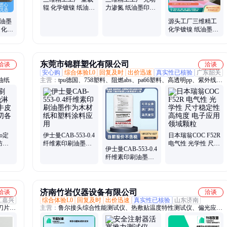
辊 化学镀镍 纸油墨
力渗氮 纸油墨印刷
印刷 重型主从动
滚筒导辊 喷漆镀锌
纸油墨
源头工厂三维精工
铬镀
 化学
化学镀镍 纸油墨印
刷 无动力渗氮 瓦楞
辊
东莞市锦群塑化有限公司
洽谈
洽谈
安心购
综合体验L0
回复及时
出价迅速
真实性已核验
广东韶关
油纸
主营：
tpu德国、758塑料、阻燃abs、pa66塑料、高透明pp、紫外线
pc、聚碳酸酯、阻燃尼龙、尼龙塑料、abs再生料、抗紫外线、黑色
防火、增强尼龙、塑料颗粒、透明pc塑胶、阻燃pc塑胶、食品pp塑
胶、纯树脂尼龙
o定
伊士曼CAB-553-0.4
日本瑞翁COC F52R
防油
纤维素印刷油墨作
电气性 光学性 尺寸
伊士曼CAB-553-0.4
可分
为木材纸和塑料涂
稳定性 高纯度 电子
纤维素印刷油墨作
料应用
应用领域颗粒
为木材纸和塑料涂
料应用
济南竹岩仪器设备有限公司
洽谈
洽谈
江嘉兴
综合体验L0
回复及时
出价迅速
真实性已核验
山东济南
刀片、
主营：
鲁尔接头综合性能测试仪、热敷贴温度特性测试仪、偏光应力
刀片、
仪、纸张油墨吸收测定仪、注射器滑动性能测试仪、自动瓶盖扭矩
分切、
仪、玻璃瓶耐内压测试仪、耐碱性试验装置、鼻氧管综合性能测试