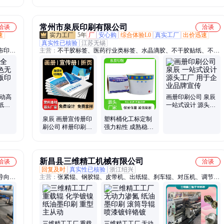
 手提
水性烟包内衬纸油
水性烟包内衬纸油
水性烟包内衬纸油
墨防粘树脂
墨防粘树脂
墨防粘树脂
常州市泉辰印刷有限公司
洽谈
洽谈
速
5年
厂
安心购
综合体验L0
真实工厂
出价迅速
真实性已核验
江苏无锡
布印刷
主营：
不干胶标签、医药行业类标签、水晶滴胶、不干胶贴纸、不干
袋烫把
胶标签印刷、工业用品类标签、化工类标签、电子电器类标签、日化
、无纺
类标签、画册说明书、包装盒
袋机、
无纺布
自动高
画册印刷公司 泉辰
纸张
一站式设计 源头工
厂 用于企业品牌宣
泉辰 画册宣传册印
塑料桶化工标定制
传
刷公司 样册印刷厂
强力粘性 成熟稳定
家 采用环保油墨 精
规格齐全 泉辰印刷
选纸材
新昌县三维精工机械有限公司
洽谈
洽谈
回复及时
真实性已核验
浙江绍兴
导向
主营：
张紧辊、钢胶辊、皮带机、出纸辊、刹车辊、对压机、调节
辊芯、
辊、钢导辊、制钢辊、钢辊芯、车钢辊、传动辊、同步轴、控制轴、
、控制
导向辊、旋转轴、控制辊、转钢辊、陶瓷辊、驱动辊、辊轮钢、钢辊
棒、瓦楞辊、输送带、不锈钢辊定制
三维精工工厂 重载
三维精工工厂 无动