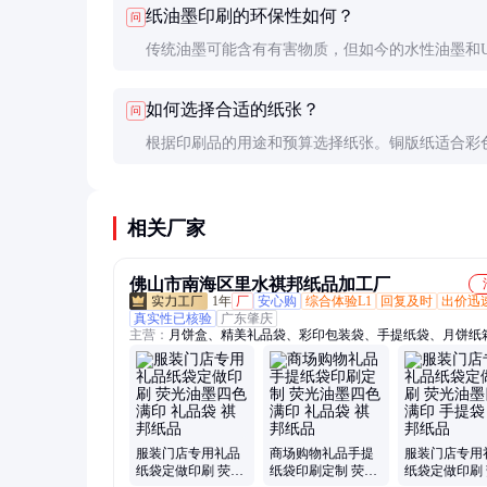
纸油墨印刷的环保性如何？
问
业技术人员排查解决。
传统油墨可能含有有害物质，但如今的水性油墨和
墨环保性能较好。选择环保油墨和可再生纸张可以
如何选择合适的纸张？
问
少对环境的影响。
根据印刷品的用途和预算选择纸张。铜版纸适合彩
刷，胶版纸适合文字印刷，特种纸则用于高档印刷
相关厂家
佛山市南海区里水祺邦纸品加工厂
1年
厂
安心购
综合体验L1
回复及时
出价迅
真实性已核验
广东肇庆
主营：
月饼盒、精美礼品袋、彩印包装袋、手提纸袋、月饼纸
质手提袋、卡纸手提袋子、礼品纸袋定做、彩色纸袋定制、粽
盒、纸盒、水果纸箱、纸盒定制、纸袋定制、茶叶礼品袋、帆
包、手提袋子定做、葡萄酒手提袋、包装盒、彩盒、彩箱、电
包装盒、手提袋、信封
服装门店专用礼品
商场购物礼品手提
服装门店专用
纸袋定做印刷 荧光
纸袋印刷定制 荧光
纸袋定做印刷