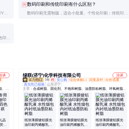
数码印刷和传统印刷有什么区别？
问
素。
UV油
数码印刷无需制版，适合小批量、个性化印刷；传统印刷
有效减
适合大批量生产，成本更低，但前期准备时间较长。
色印
品。
绿联(济宁)化学科技有限公司
洽谈
洽谈
速
5年
档
安心购
综合体验L1
回复及时
出价迅速
真实性已核验
山东济宁
箱、纸
主营：
合成树脂、固化剂、不饱和树脂、油墨防粘树脂、环氧树脂、
子纸
聚酯多元醇、酚醛树脂、医药中间体
布托特
子产品
礼品
纸张薄膜镀铝膜光
纸张薄膜镀铝膜光
纸张薄膜镀铝膜光
 荧光
油印刷丙烯酸乳液
油印刷丙烯酸乳液
油印刷丙烯酸乳液