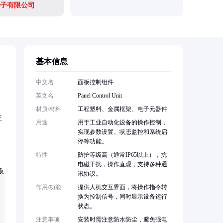
子有限公司
基本信息
中文名
面板控制组件
英文名
Panel Control Unit
材质/材料
工程塑料、金属框架、电子元器件
主
用途
用于工业自动化设备的操作控制，
实现参数设置、状态监控和系统启
停等功能。
特性
防护等级高（通常IP65以上），抗
电磁干扰，操作直观，支持多种通
讯协议。
作用/功能
提供人机交互界面，将操作指令转
换为控制信号，同时显示设备运行
状态。
注意事项
安装时需注意防水防尘，避免强电