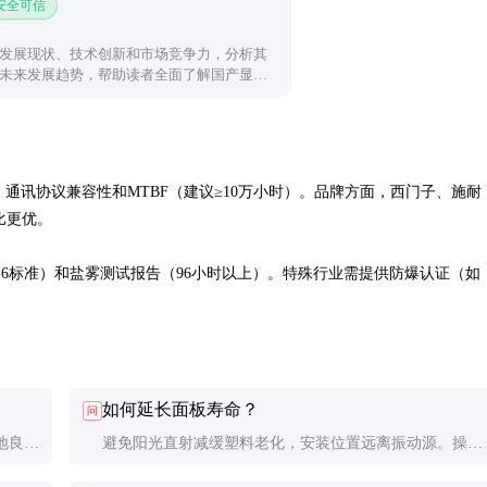
 安全可信
发展现状、技术创新和市场竞争力，分析其
未来发展趋势，帮助读者全面了解国产显示
、通讯协议兼容性和MTBF（建议≥10万小时）。品牌方面，西门子、施耐
更优。

-2-6标准）和盐雾测试报告（96小时以上）。特殊行业需提供防爆认证（如
如何延长面板寿命？
问
地良
避免阳光直射减缓塑料老化，安装位置远离振动源。操作
制器供
力度控制在5N以内，定期清理导轨积尘。建议每3年更换