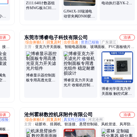
Z111.640计数器组
电动执行器YK-2N
件MWG板AC01.2
电源板模块 YK2.5
GJ941X-10瑞浦电
奥玛信号单元
R小型
动管夹阀DN80胶管
AUMA显示面板控
材结
阀DN100矿山领域
制板
-
用阀
东莞市博睿电子科技有限公司
洽谈
洽谈
综合体验L1
回复及时
出价迅速
资质已核验
广东湛江
、接插
主营：
亚克力开关面板、智能电器面板、玻璃面板、PVC面板镜片、
接器、
PET薄膜面板、PC亚克力面板、LED显示面板、PMMA镜片、PC镜
头、公
片、亚克力镜片
属免
博睿显示器控制面
空插
板专用高透光亚克
博睿亚克力开关滤
力开关滤光片组件
光片 收银机控制面
博睿光学亚克力开
板专用透光组件 稳
关面板 触控式家电
定耐磨损设计
防滑防污控制组件
沧州霍林数控机床附件有限公司
洽谈
洽谈
已核验
综合体验L0
回复及时
真实性已核验
河北沧州
主营：
硅胶布、排屑机、软连接、悬臂控制箱、风机管道、风琴防护
钢板防
罩、柔性伸缩风管、方形法兰烟道