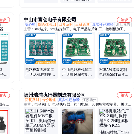
缩机阀
制组件包邮
面板现货优势支持
作界面面板模块出
上机控制组件
货检测现货控制组
件
中山市富创电子有限公司
洽谈
洽谈
海
安心购
综合体验L1
回复及时
出价迅速
真实性已核验
浙江嘉兴
制器、
主营：
smt贴片、smt贴片加工、电子产品贴片加工、控制板加工、线
、华为
路板加工、电路板加工、电路板代加工、PCBA、PCBA电路板加
工、电路板定制、电路板抄板、电路板定做、代加工线路板、线路
板、电路板、电路板批发、SMT贴片、pcb单双面抄板电子、pcba电
路板方案、pcb抄板、PCBA一站式、DIP组装
3-
电路板双面板加工
中 山电路板代加工
PCBA线路板定制
门子
厂 无人机控制主板
厂 无叶风扇控制板
电路板SMT贴片
PU模块
线路板插件定制 利
双面板线路板 利于
DIP插件后焊 多层
于组件小型化
组件小型化
板打样 快速出样
扬州瑞浦执行器制造有限公司
洽谈
洽谈
回复及时
出价迅速
真实性已核验
江苏扬州
回火
主营：
电动阀门、电动执行器、阀门电装、3810智能控制器、川仪执
行器、扬修配件
辅机电站总厂YK-2