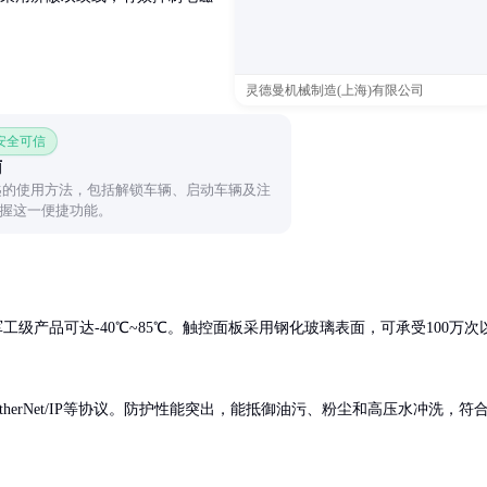
灵德曼机械制造(上海)有限公司
 安全可信
南
钥匙的使用方法，包括解锁车辆、启动车辆及注
握这一便捷功能。
军工级产品可达-40℃~85℃。触控面板采用钢化玻璃表面，可承受100万次
et、EtherNet/IP等协议。防护性能突出，能抵御油污、粉尘和高压水冲洗，符