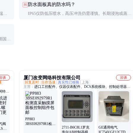
防水面板真的防水吗？
问
一次内部备用电池。
端电
IP65仅防低压喷水，高压冲洗仍需谨慎。长期浸泡或蒸汽
特率、
环境建议选IP69K等级。注意防水性能会随密封圈老化下
降，建议每年更换一次。
用国产
凭参数
厦门改变网络科技有限公司
洽谈
洽谈
速
回复及时
出价迅速
真实性已核验
上海
主营：
进口工控配件、仪器仪表配件、DCS系统模块、控制处理器模
阿特拉
块、PlC卡件、输入输出I/O模块、CPU接口单元模块、GE显示屏模块
压机、
PP883
气阀
3BSE092979R1检测
2711-B6C8L1罗克
GE通用电气
20-
直采触摸屏面板控
韦尔AB控制器模块
IC754VGF12CTD操