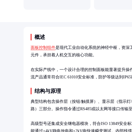
概述
面板控制组件
是现代工业自动化系统的神经中枢，资深工
元件，承担着人机交互的核心功能。

在实际产线中，一个设计合理的控制面板能显著提升操作
流产品通常符合IEC 61010安全标准，防护等级达到I
结构与原理
典型结构包含操作层（按钮/触摸屏）、显示层（指示灯/
路）三部分。操作指令通过RS485或以太网等接口传输至P
高级型号还集成安全继电器模块，符合ISO 13849安全
能通过±4kV静电放电和±2kV电快速瞬变测试。内部