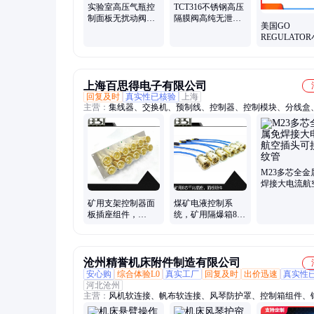
实验室高压气瓶控
TCT316不锈钢高压
制面板无扰动阀组
隔膜阀高纯无泄漏
美国GO
墙面固定安装钢瓶
开关阀适用于实验
REGULATO
减压阀组件
室真空设备
减压阀轻便铝
构耐高压PR11
3A11A3E111
上海百思得电子有限公司
回复及时
真实性已核验
上海
主营：
集线器、交换机、预制线、控制器、控制模块、分线盒
件、电磁阀、分配器、支架线、以太网、水晶头、自接头、转
连接器、传感器、软电缆、接线盒、分线器、电控阀、防水接
母插座、千兆板端、塑胶螺丝、太阳光模拟器
M23多芯全金
焊接大电流航
头可接波纹管
矿用支架控制器面
煤矿电液控制系
板插座组件，
统，矿用隔爆箱8芯
SKK24连接器总成
插座千兆网线传输
BKZ0401
面板组件
沧州精誉机床附件制造有限公司
安心购
综合体验L0
真实工厂
回复及时
出价迅速
真实性
河北沧州
主营：
风机软连接、帆布软连接、风琴防护罩、控制箱组件、
护罩、排屑机、拖链