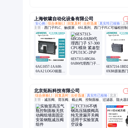
模块组件
螺杆机冷却器
150L螺杆压
2907012100电脑控
100005281散热器
门更换
制屏
上海钦啸自动化设备有限公司
安心购
综合体验L1
回复及时
出价迅速
真实性已核验
上
主营：
西门子PLC、触摸屏、6SL系列、西门子PLC可编程控
6FC系列、1FK电机、6SE6变频器、ABB变频器、昆仑触摸屏
交换机、华三交换机
6ES7313-6BG04-
0AB0代理西门子
6AG1057-1AA00-
6ES7214-1BD2
S7-300 CPU模块 紧
0AA2 LOGO前面板
0XB8原装西
凑型 CPU313C-
安装组件 8TE模块
S7-200CN C
2PtP
PLC可编程控制器
北京拓耘科技有限公司
综合体验L1
回复及时
出价迅速
真实性已核验
北京
主营：
减压阀、背压阀、截止阀、控制面板、过滤器、阻火器
阀、高压卡套安全阀