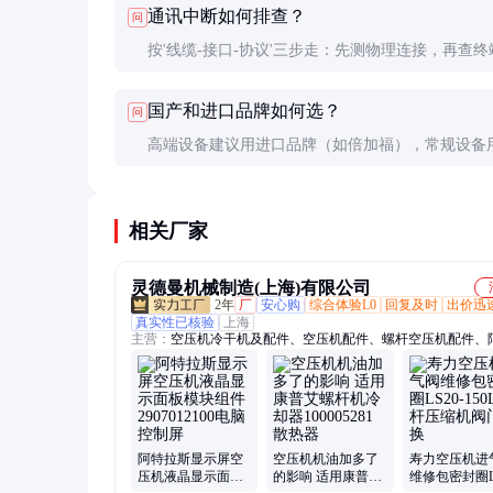
通讯中断如何排查？
问
电是否稳定。
按'线缆-接口-协议'三步走：先测物理连接，再查终
阻匹配（RS485需120Ω），最后验证协议参数（波
国产和进口品牌如何选？
问
站号等）。
高端设备建议用进口品牌（如倍加福），常规设备
更经济。关键看是否有真实工况验证案例，不要仅
做决定。
相关厂家
灵德曼机械制造(上海)有限公司
2年
厂
安心购
综合体验L0
回复及时
出价迅
真实性已核验
上海
主营：
空压机冷干机及配件、空压机配件、螺杆空压机配件、
斯显示面板、空压机维护保养配件、空压机维修配件、螺杆空
冷干机吸附式干燥机、离心机配件、螺杆空压机保养配件
阿特拉斯显示屏空
空压机机油加多了
寿力空压机进
压机液晶显示面板
的影响 适用康普艾
维修包密封圈LS