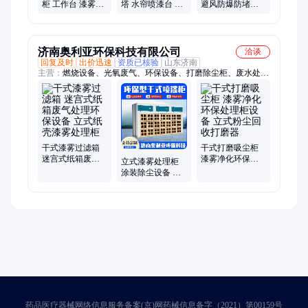
柜 工作台 漆雾处
塔 水帘喷漆台 无
避风防爆防堵管
理柜 立式水性喷
泵水 帘 操作简单
方圆口锁气卸灰
漆柜
漆雾处理
阀旋转叶轮 安全
高效
济南奥利亚环保科技有限公司
洽谈
回复及时
出价迅速
资质已核验
山东济南
主营：
燃烧设备、光氧废气、环保设备、打磨除尘柜、废水处理
设备、催化净化器、中央除尘设备、活性炭吸附箱、活性炭环保
箱、木工中央除尘、打磨除尘设备
干式漆雾过滤箱
干式打磨吸尘柜
迷宫式纸箱废气
漆雾净化环保处
立式漆雾处理柜
处理环保设备 立
理柜设备 立式粉
涂装除尘设备 干
式纸壳漆雾处理
尘回收打磨器
式喷漆柜生产定
柜
制 纸壳过滤器
药品医疗器械网络信息服务备案(京)网药械信息备字（2021）第00159号