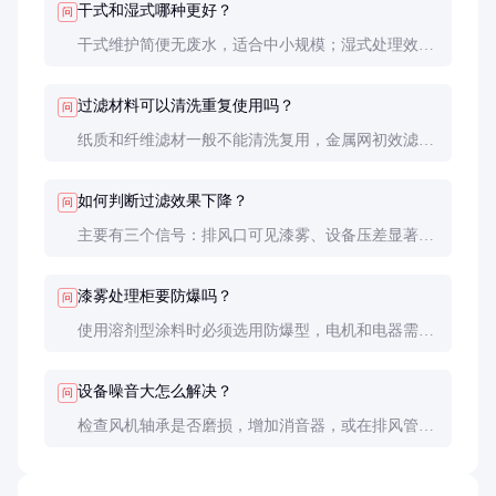
干式和湿式哪种更好？
问
干式维护简便无废水，适合中小规模；湿式处理效率
更高，适合大规模连续喷涂，但需配套水处理系统。
根据实际产量和环保要求选择。
过滤材料可以清洗重复使用吗？
问
纸质和纤维滤材一般不能清洗复用，金属网初效滤材
可清洗但不超过3次。反复清洗会破坏纤维结构，严
重影响过滤效率。
如何判断过滤效果下降？
问
主要有三个信号：排风口可见漆雾、设备压差显著降
低、喷涂件表面出现颗粒。建议安装压差监测仪实时
监控。
漆雾处理柜要防爆吗？
问
使用溶剂型涂料时必须选用防爆型，电机和电器需符
合GB3836标准。水性涂料环境可视情况而定，但建
议优先选择防爆设计。
设备噪音大怎么解决？
问
检查风机轴承是否磨损，增加消音器，或在排风管加
装软连接。规范安装也很重要，设备基础要加减震
垫。