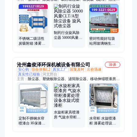
吸附箱、废气收集设备、布袋除尘器、除尘器、锅炉除尘器、催
化燃烧设备、沸石转轮、PP喷淋塔、不锈钢除尘器、Pp生物除
臭塔箱
制药行业旋风除
尘器 50000风量
不锈钢二级活性
密封性能好垃圾
CLT/A型除尘设备
炭吸附箱 漆雾过
站用玻璃钢生物
旋风式收尘器
滤环保柜 废气处
除臭箱滤池空气
理设备
净化设备
沧州鑫俊泽环保机械设备有限公司
洽谈
安心购
综合体验L2
真实工厂
回复及时
出价迅速
真实性已核验
河北邢台
主营：
除尘器、塑烧板除尘器、滤筒除尘器、移动伸缩喷漆房、
水旋柜、活性炭吸附箱、催化燃烧、电捕焦油器、螺旋输送、喷
淋塔、气旋混动喷淋塔、粉尘加湿搅拌机、刮板输送机、油烟净
化器、打磨除尘、星型卸料器、离心风机、除尘布袋、危废暂存
间、斗式提升机、脱硫脱硝、生物除臭、旋风沙克龙除尘器、湿
式静电除尘器、木工除尘器
水旋柜家具喷漆
房 气旋水帘柜漆
定制不锈钢水帘
水帘柜 水旋喷漆
雾处理设备水旋
喷漆台 环保漆雾
柜 漆雾处理设备
式喷漆柜
处理柜 工业除尘
漆雾回收处理 操
净化设备 水膜除
作简单 耐腐蚀易