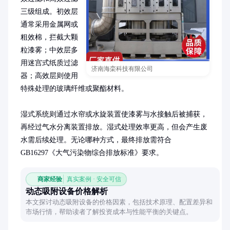
三级组成。初效层
通常采用金属网或
粗效棉，拦截大颗
粒漆雾；中效层多
用迷宫式纸质过滤
济南海栾科技有限公司
器；高效层则使用
特殊处理的玻璃纤维或聚酯材料。

湿式系统则通过水帘或水旋装置使漆雾与水接触后被捕获，
再经过气水分离装置排放。湿式处理效率更高，但会产生废
水需后续处理。无论哪种方式，最终排放需符合
GB16297《大气污染物综合排放标准》要求。
商家经验
真实案例 · 安全可信
动态吸附设备价格解析
本文探讨动态吸附设备的价格因素，包括技术原理、配置差异和
市场行情，帮助读者了解投资成本与性能平衡的关键点。