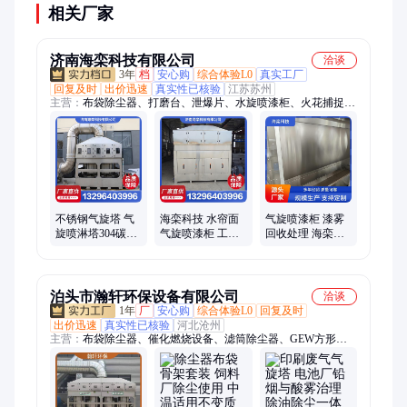
相关厂家
济南海栾科技有限公司
洽谈
3年
档
安心购
综合体验L0
真实工厂
回复及时
出价迅速
真实性已核验
江苏苏州
主营：
布袋除尘器、打磨台、泄爆片、水旋喷漆柜、火花捕捉
器、湿式文丘里除尘器、火花探测器、无焰泄爆装置、移动伸缩
房、喷淋塔
不锈钢气旋塔 气
海栾科技 水帘面
气旋喷漆柜 漆雾
旋喷淋塔304碳钢
气旋喷漆柜 工厂
回收处理 海栾科
喷塑-漆雾废气处
定制 操作简便水
技 源头工厂 内壁
理设备 水旋柜
旋 漆雾处理 304
材质防静电
不锈
泊头市瀚轩环保设备有限公司
洽谈
1年
厂
安心购
综合体验L0
回复及时
出价迅速
真实性已核验
河北沧州
主营：
布袋除尘器、催化燃烧设备、滤筒除尘器、GEW方形旋
流柜、单机除尘器、活性炭吸附箱、螺旋输送机、喷淋塔、除尘
器布袋、除尘骨架