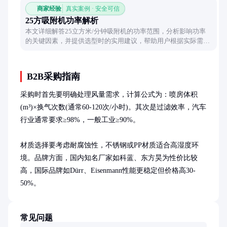
商家经验
真实案例 · 安全可信
25方吸附机功率解析
本文详细解答25立方米/分钟吸附机的功率范围，分析影响功率
的关键因素，并提供选型时的实用建议，帮助用户根据实际需求
合理匹配设备性能。
B2B采购指南
采购时首先要明确处理风量需求，计算公式为：喷房体积
(m³)×换气次数(通常60-120次/小时)。其次是过滤效率，汽车
行业通常要求≥98%，一般工业≥90%。

材质选择要考虑耐腐蚀性，不锈钢或PP材质适合高湿度环
境。品牌方面，国内知名厂家如科蓝、东方昊为性价比较
高，国际品牌如Dürr、Eisenmann性能更稳定但价格高30-
50%。
常见问题