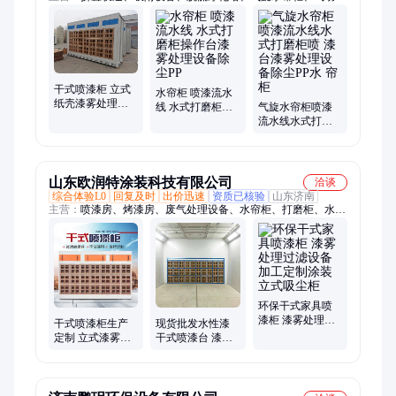
旋喷漆、废气处理设备、移动伸缩房、不锈钢气旋塔、不锈钢喷
淋塔、气旋混动喷淋塔、除尘过滤净化塔、喷淋塔、气旋塔、湿
电除尘、布袋除尘器
干式喷漆柜 立式
水帘柜 喷漆流水
纸壳漆雾处理柜
线 水式打磨柜操
气旋水帘柜喷漆
过滤器工件喷漆
作台漆雾处理设
流水线水式打磨
台
备除尘PP
柜喷 漆台漆雾处
理设备除尘PP水
帘柜
山东欧润特涂装科技有限公司
洽谈
综合体验L0
回复及时
出价迅速
资质已核验
山东济南
主营：
喷漆房、烤漆房、废气处理设备、水帘柜、打磨柜、水帘
喷漆柜、干式喷漆柜、催化燃烧装置、高温房、布袋脉冲除尘器
环保干式家具喷
漆柜 漆雾处理过
干式喷漆柜生产
现货批发水性漆
滤设备 加工定制
定制 立式漆雾处
干式喷漆台 漆雾
涂装立式吸尘柜
理柜 环保除尘设
处理柜 家具喷漆
备 喷漆环保设备
柜除尘装置