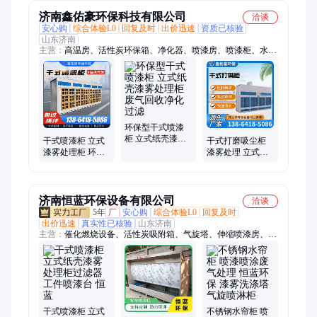
尘柜
清理
济南鑫佑豪环保科技有限公司
洽谈
安心购
综合体验L0
回复及时
出价迅速
资质已核验
山东济南
主营：
高温房、活性炭环保箱、净化器、喷漆房、喷漆柜、水帘
柜、烤漆房、水式打磨柜、固化房、折叠房、气旋塔、净化塔、
喷淋塔、除尘设备、降温除尘、伸缩遮阳、脉冲滤芯、烘干房、
高温烤箱、环保箱
环保型干式喷漆
柜 立式纸壳漆雾
干式喷漆柜 立式
干式打磨吸尘柜
处理柜 废气回收
漆雾处理柜 环保
漆雾处理 立式粉
净化过滤
型工件喷漆台 涂
尘回收柜 打磨柜
装除尘设备
鑫佑豪环保
济南恒蓝环保设备有限公司
洽谈
5年
厂
安心购
综合体验L0
回复及时
出价迅速
真实性已核验
山东济南
主营：
催化燃烧设备、活性炭吸附箱、气旋塔、伸缩喷漆房、喷
淋塔、布袋除尘器、滤筒除尘器
干式喷漆柜 立式
不锈钢水帘柜 喷