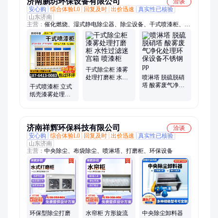
济南鹏玥环保设备有限公司
洽谈
安心购
综合体验L0
回复及时
出价迅速
真实性已核验
山东济南
主营：
催化燃烧、湿式静电除尘器、除尘设备、干式喷漆柜、活
性炭吸附箱、混动气旋塔、工业烤箱
干式除尘柜 漆雾
处理打磨柜 水性
喷淋塔 脱硫脱硝
过滤迷宫箱 喷漆
塔 酸雾废气净化
干式喷漆柜 立式
柜
处理环保设备不
纸壳漆雾处理柜
锈钢pp
工件喷漆工作台
济南祥辉环保科技有限公司
洽谈
安心购
综合体验L0
回复及时
出价迅速
真实性已核验
山东济南
主营：
中央除尘、布袋除尘、喷淋塔、打磨柜、环保设备
环保型除尘打磨
水帘柜 方形旋流
中央除尘卸料器