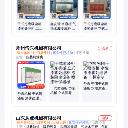
备、催化燃烧设备、喷塑塑粉回收房、废气吸附环保箱
干式打磨吸尘柜
鑫友瑞 水帘柜 气
干式打磨吸尘柜
漆雾处理柜 工业
动水漩喷漆柜 废
漆雾处理 立式粉
喷漆房 立式水性
气处理 漆雾净化
尘回收柜 打磨柜
喷漆柜 鑫友瑞环
设备
鑫友瑞
保
常州岱东机械有限公司
洽谈
综合体验L1
回复及时
真实性已核验
江苏常州
主营：
折叠烤漆房
岱东 密闭干式喷
干式喷漆柜 岱东
漆柜 水性漆漆雾
机械 立式漆雾处
处理设备 非标定
岱东机械 干式喷
理柜 涂装除尘设
制
漆柜 漆雾处理柜
备 喷漆环保器械
净化喷漆房 环保
喷涂房定制加工
山东从虎机械有限公司
洽谈
综合体验L0
回复及时
出价迅速
真实性已核验
山东济南
主营：
折叠轨道、吸附设备、脱硫净化塔、气旋水帘柜、气动水