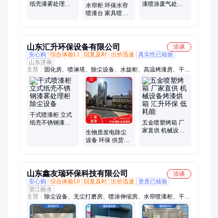
纸壳漆雾处理柜
漆喷涂废气处理
水帘柜 环保水帘
过滤器工件喷漆
恒蓝环保 漆雾洗
喷漆台 家具喷漆
台 恒蓝
涤塔 气旋喷淋柜
房漆雾处理设备
恒蓝
山东汇升环保设备有限公司
洽谈
安心购
综合体验L1
回复及时
出价迅速
真实性已核验
山东济南
主营：
固化房、喷淋塔、除尘设备、水旋柜、高温烤漆房、干式
喷漆柜、家具喷烤漆房、汽车喷烤漆房、喷漆房、工业高温烤漆
房、袋除尘器、焊烟除尘器、脉冲吸尘器、喷塑回收机、移动伸
缩房、电捕焦油器、静电除尘器、空气净化设备、活性炭环保
箱、催化燃烧设备、工业喷涂设备、静电喷塑设备、催化燃烧一
体机、高温房、除尘器
干式喷漆柜 立式
纸壳不锈钢漆雾
五金喷塑烤箱 厂
处理柜除尘设备
家直供 机械设备
生物质发电除尘
烤漆烘箱 汇升环
设备 环保 供货商
保 低耗能
材质优选耐用
山东鑫友瑞环保科技有限公司
洽谈
安心购
综合体验L0
回复及时
出价迅速
资质已核验
浙江丽水
主营：
除尘设备、无尘打磨房、喷涂伸缩房、水帘喷漆柜、干式
喷漆柜、高温烤漆房、打磨除尘柜、漆雾净化设备、废气处理设
备、布袋除尘器、废气净化设备、喷淋塔净化器、光氧催化设