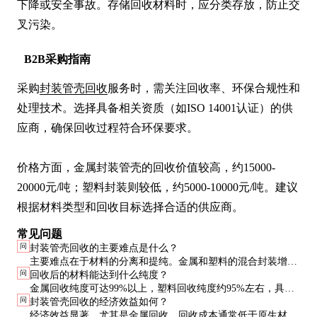
下降或安全事故。存储回收材料时，应分类存放，防止交
叉污染。
B2B采购指南
采购
封装管壳回收
服务时，需关注回收率、环保合规性和
处理技术。选择具备相关资质（如ISO 14001认证）的供
应商，确保回收过程符合环保要求。

价格方面，金属封装管壳的回收价值较高，约15000-
20000元/吨；塑料封装则较低，约5000-10000元/吨。建议
根据材料类型和回收目标选择合适的供应商。
常见问题
问
封装管壳回收的主要难点是什么？
主要难点在于材料的分离和提纯。金属和塑料的混合封装增加
问
回收后的材料能达到什么纯度？
了回收难度，需采用多种技术组合才能高效分离。
金属回收纯度可达99%以上，塑料回收纯度约95%左右，具体
问
封装管壳回收的经济效益如何？
取决于回收工艺和原料质量。
经济效益显著，尤其是金属回收。回收成本通常低于原生材料