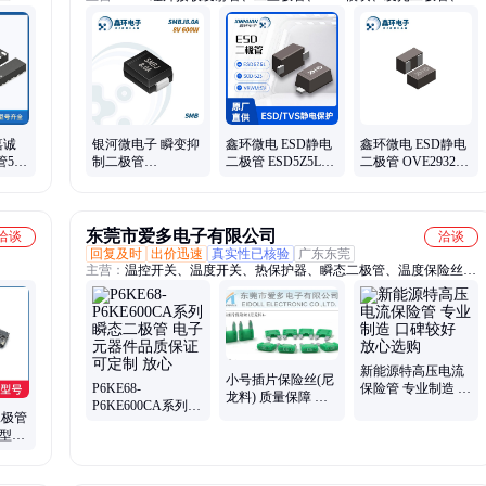
肖特基
片二极管、肖特基二极管、二极管、4G模块、MOS管、无线模块、
海思芯片、瑞煜芯片、贴片三极管、场效应管、rtl8188、rtl8189、4g
cat4、蓝牙模块、物联网模块、nb模块、低功耗芯片模块、4g通信模
块、三极管、碳化硅mos管、碳化硅sic
嘉诚
银河微电子 瞬变抑
鑫环微电 ESD静电
鑫环微电 ESD静电
管5V
制二极管
二极管 ESD5Z5L
二极管 OVE2932R1
和浪涌
SMBJ8.0A SMB 8V
SOD523 截止电压
DFN1006 3.3V
10
600W 单向 TVS管
5V 10A
东莞市爱多电子有限公司
洽谈
洽谈
回复及时
出价迅速
真实性已核验
广东东莞
主营：
温控开关、温度开关、热保护器、瞬态二极管、温度保险丝、
热熔断器、温控器、温度保险管、温度保护器、霍尔开关、保险丝
新能源特高压电流
小号插片保险丝(尼
P6KE68-
保险管 专业制造 口
龙料) 质量保障 售
P6KE600CA系列瞬
碑较好 放心选购
后贴心 多年经验 专
二极管
态二极管 电子元器
业制造
A型号
件品质保证 可定制
器 货
放心