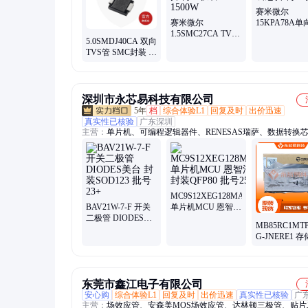
赛米微尔
赛米微尔
15KPA78A单
1.5SMC27CA TVS
TVS管 P600
5.0SMDJ40CA 双向
管 双向瞬态抑制二
态抑制二极管
TVS管 SMC封装 瞬
极管 1500W
态抑制二极管
深圳市永芯易科技有限公司
5年
档
综合体验L1
回复及时
出价迅速
真实性已核验
广东深圳
主营：
单片机、可编程逻辑器件、RENESAS瑞萨、数据转换
恩智浦、数字信号处理器、中科芯、接口芯片、TI德州仪器、
片、赛灵思、ADI亚德诺、电源芯片、国产芯片
MC9S12XEG128MAA
BAV21W-7-F 开关
单片机MCU 恩智浦
二极管 DIODES美
封装QFP80 批号
MB85RC1MTP
台 封装SOD123 批
25+
G-JNERE1 存
号23+
CYPRESS赛
封装SOP8 批次
东莞市鑫江电子有限公司
安心购
综合体验L1
回复及时
出价迅速
真实性已核验
广
主营：
场效应管、安森美MOS场效应管、达林顿三极管、贴片