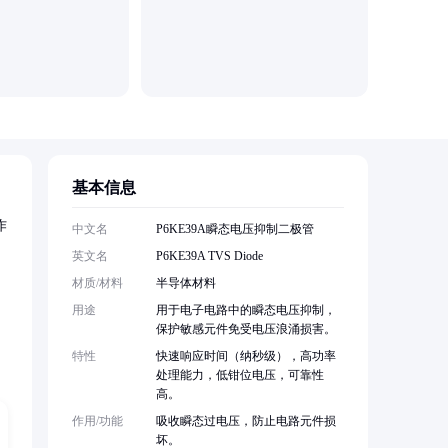
深圳市鑫
基本信息
作
中文名
P6KE39A瞬态电压抑制二极管
英文名
P6KE39A TVS Diode
材质/材料
半导体材料
用途
用于电子电路中的瞬态电压抑制，
保护敏感元件免受电压浪涌损害。
特性
快速响应时间（纳秒级），高功率
处理能力，低钳位电压，可靠性
高。
作用/功能
吸收瞬态过电压，防止电路元件损
坏。