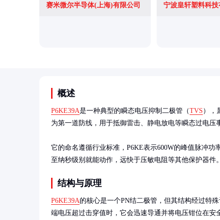
赛米微尔半导体(上海)有限公司
宁波皇轩塑料科技
概述
P6KE39A
是一种典型的瞬态电压抑制二极管（
TVS
），
为第一道防线，用于抵御雷击、静电放电等瞬态过电压事
它的命名遵循行业标准，P6KE表示600W的峰值脉冲功
至纳秒级别就能动作，远快于压敏电阻等其他保护器件
结构与原理
P6KE39A
的核心是一个PN结二极管，但其结构经过特
端电压超过击穿值时，它会迅速导通并将电压钳位在安全