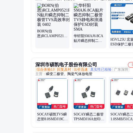
管、快恢复二极管、开关二极管、TVS二极管、ESD二极管、
二极管、稳压二极管、MOS管、贴片三极管
BORN(伯
恩)RCLAMP0521P-
华轩阳SMAJ6.8CA
H5VL25U 宏
N贴片瞬态抑制二
贴片瞬态抑制二极
ESD保护二极
极管TVS高效率封
管TVS静电和浪涌
截止 4A静电
装 0402
保护ESD封装SMA
保护DFN2510-
深圳市硕凯电子股份有限公司
综合体验L0
回复及时
出价迅速
真实性已核验
广东深圳
主营：
瞬变二极管、陶瓷气体放电管
SOCAY硕凯TVS瞬
SOCAY瞬态二极管
SOCAY瞬态
态管8.0SMDJ19CA
TPSMDJ16A丝印：
1.0SMBJ51C
型号 瞬变二极管 免
PEPA_车载专用
瞬变TVS抑制
费申请样品
TVS瞬变管交期快
源充足