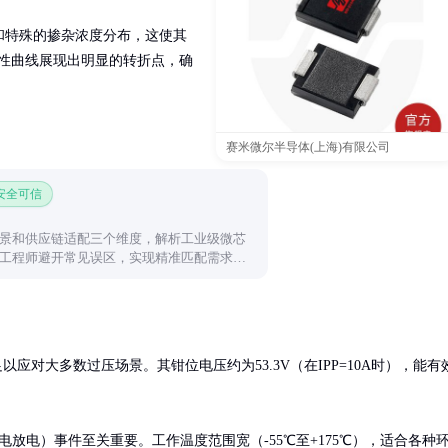
和特殊的掺杂浓度分布，这使其
特性曲线展现出明显的转折点，确
赛米微尔半导体(上海)有限公司
 安全可信
景和供应链适配三个维度，解析工业级微芯
工程师避开常见误区，实现精准匹配需求的
，足以应对大多数过压场景。其钳位电压约为53.3V（在IPP=10A时），能有
电放电）事件至关重要。工作温度范围宽（-55℃至+175℃），适合各种