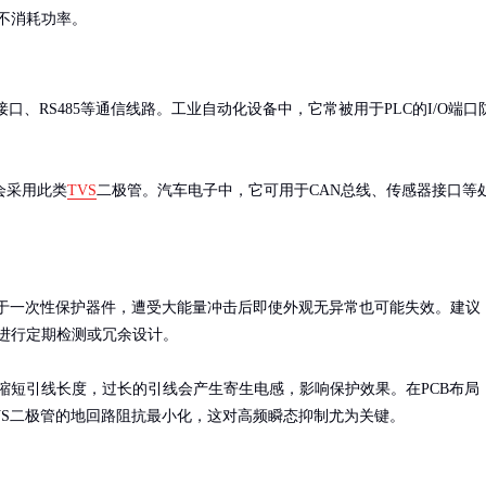
不消耗功率。
、RS485等通信线路。工业自动化设备中，它常被用于PLC的I/O端口
会采用此类
TVS
二极管。汽车电子中，它可用于CAN总线、传感器接口等
于一次性保护器件，遭受大能量冲击后即使外观无异常也可能失效。建议
进行定期检测或冗余设计。

缩短引线长度，过长的引线会产生寄生电感，影响保护效果。在PCB布局
VS二极管的地回路阻抗最小化，这对高频瞬态抑制尤为关键。