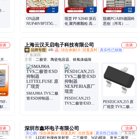
向
封装瞬
ON品牌
现货 PP S2040 浙石
阻燃PC/ABS德国科
NUP46V8P5T5G二
化 聚丙烯颗粒 高强
思创（拜耳）
极管SOT-953批号
度聚丙烯 全国可售
FR3006-901510耐热
2020+PBHF封装90
性高 汽车领域
万现货
上海云汉天启电子科技有限公司
洽谈
洽谈
4年
品
综合体验L0
回复及时
真实性已核验
广东深圳
芯片、
主营：
二极管、陶瓷电容器、铁氧体磁珠
存储芯
SMAJ90A TVS二极
管/ESD抑制器
PESD1CAN,215
NF-
PESD2CAN,215 原
LITTELFUSE 原厂
TVS二极管/ESD抑
储IC
厂现货 TVS二极
现货
制器 NEXPERIA原
普拉斯
管/ESD抑制器 安世
厂现货
25+
NEXPERIA
深圳市鑫环电子有限公司
洽谈
洽谈
东东莞
安心购
综合体验L0
回复及时
出价迅速
真实性已核验
广东深圳
二极
主营：
LED红外接收发射管、二三极管、WiFi模块、发光二极管、贴