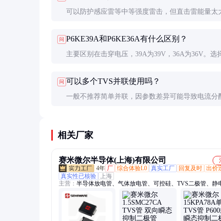
可以防护感应雷等中等强度雷击，但直击雷能量太
合气体放电管等组成多级防护。单独使用P6KE39A
P6KE39A和P6KE36A有什么区别？
问
其8/20μs波形下的通流能力约为50A左右。
主要区别在击穿电压，39A为39V，36A为36V。选
根据被保护电路的工作电压决定，一般VRWM应略
可以多个TVS并联使用吗？
问
电路正常工作电压。
一般不推荐简单并联，因参数差异可能导致电流分
均。需要增加均流电阻或直接选用更大功率的单体
设计的TVS阵列产品才是多路保护的最佳选择。
相关厂家
赛米微尔半导体(上海)有限公司
4年
厂
综合体验L0
真实工厂
回复及时
出价
真实性已核验
上海
主营：
半导体放电管、气体放电管、可控硅、TVS二极管、静
器、稳压二极管、肖特基二极管、PLED开路保护器