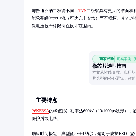
与普通齐纳二极管不同，
TVS
二极管具有更大的结面积
能承受瞬时大电流（可达几十安培）而不损坏。其V-I
保电压被严格限制在设计范围内。
商家经验
真实案例 ·
微芯片选型指南
本文从性能参数、应用场
片选型的核心逻辑，帮助
技术方案。
主要特点
P6KE39A
的峰值脉冲功率达600W（10/1000μs波形）
保护后续电路。

响应时间极短，典型值小于1纳秒，这对于防护ESD（静