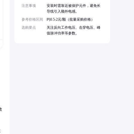
注意事项
安装时需靠近被保护元件，避免长
导线引入额外电感。
参考价格区间
约0.5-2元/颗（批量采购价格）
选购要点
关注反向工作电压、击穿电压、峰
值脉冲功率等参数。
效
环