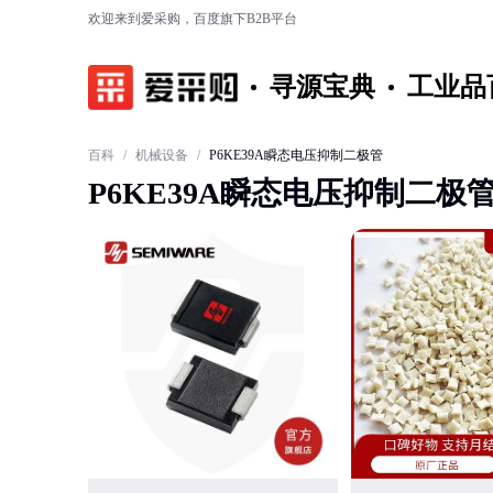
欢迎来到爱采购，百度旗下B2B平台
寻源宝典
工业品
百科
/
机械设备
/
P6KE39A瞬态电压抑制二极管
P6KE39A瞬态电压抑制二极