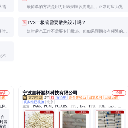
大需配
最简单的方法是用万用表测量反向电阻，正常时应为兆欧
时，
级。更准确的方法是使用曲线追踪仪测试V-I特性。实际
TVS二极管需要散热设计吗？
问
应用中，若设备频繁出现不明原因损坏，也应考虑TVS失
择时需
短时瞬态工作不需要专门散热。但如果预期会有频繁的过
效可能。
高于
压事件（如工业环境），建议考虑散热措施或选择更大功
率的TVS阵列。
配不
。特殊
宁波皇轩塑料科技有限公司
洽谈
洽谈
迅速
2年
档
安心购
综合体验L2
回复及时
出价迅速
真实性已核验
北京
电抑制
主营：
PA66、POM、PC/ABS、PPS、Eva、TPU、POE、pa6t、
Pa9t、ppsu、Tpu、Tpv、1180a、Peek、M800e、PVDF、Pmma、
Tpee、Pom100p、Pom500p、Pom900p、Abs747、Abs757、独山子
800h、PoK