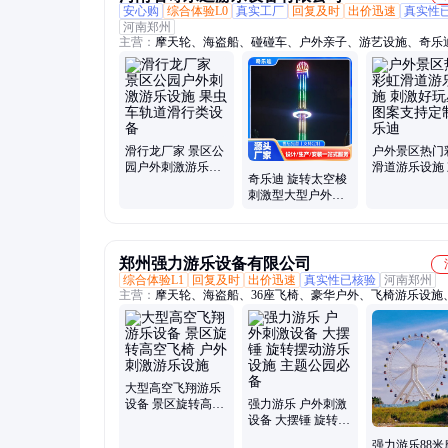
安心购
综合体验L0
真实工厂
回复及时
出价迅速
真实性
河南郑州
主营：
摩天轮、海盗船、碰碰车、户外亲子、游艺设施、奇乐
乐、游乐设备、飞天转盘游乐、景区游乐设备、轨道滑草、旋
马、果虫滑车、造浪球、极速飞车、星际飞车、摇头飞椅、观
车、旋转大章鱼、自控飞机、迪斯科转盘、空轨滑车、彩虹滑
动力乐园、单轨滑车、管轨滑车
滑行龙厂家 景区公
户外景区热门
园户外刺激游乐设
滑道游乐设施
奇乐迪 旋转太空梭
施 果虫车轨道滑行
好玩星空图案
刺激型大型户外游
类设备
定制 奇乐迪
乐设施 旋转塔跳楼
机
郑州强力游乐设备有限公司
综合体验L1
回复及时
出价迅速
真实性已核验
河南郑州
主营：
摩天轮、海盗船、36座飞椅、豪华户外、飞椅游乐设施
呐喊游乐、旋转飞椅、旋转木马、旋转大章鱼、自控飞机、迪
盘、电动碰碰车、迷你穿梭、公园碰碰车、豪华空中飞椅、冲
彩虹滑道、旋转塔、高空飞翔、缆车、蹦极、滑索、玻璃观景
摆锤、太空漫步
大型高空飞翔游乐
设备 景区旋转高空
强力游乐 户外刺激
飞椅 户外刺激游乐
设备 大摆锤 旋转摆
设施
动游乐设施 主题公
强力游乐88米