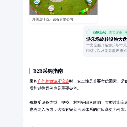
郑州远泽游乐设备有限公司
商家经验
真实案例 ·
游乐场旋转设施大盘
本文全面介绍游乐场常见
啡杯，以及刺激型设施如
体验和适用人群，帮助读
B2B采购指南
采购
户外刺激游乐设施
时，安全性是首要考虑因素。需确认设
质和过往案例也是重要参考。

价格受设备类型、规模、材料等因素影响，大型过山车
也需纳入考虑，选择有完善售后体系的供应商更为可靠