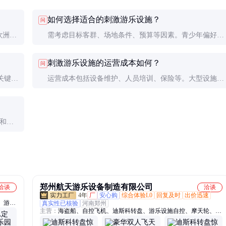
如何选择适合的刺激游乐设施？
问
（欧洲）
需考虑目标客群、场地条件、预算等因素。青少年偏好高
安装和
速过山车，成人可能更喜欢蹦极或高空滑索。场地大小和
刺激游乐设施的运营成本如何？
问
地形也会影响设备选择。
关键部
运营成本包括设备维护、人员培训、保险等。大型设施年
制造商
维护费用可达数十万元，小型设施约数万元。需综合考虑
投入产出比。
况和使
能提前
郑州航天游乐设备制造有限公司
洽谈
洽谈
4年
厂
安心购
综合体验L0
回复及时
出价迅速
、游乐
真实性已核验
河南郑州
主营：
海盗船、自控飞机、迪斯科转盘、游乐设施自控、摩天轮、旋
园、攀
转飞椅
童挑战