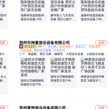
制室内
迪斯科转盘惊险刺
豪华双人飞天游乐
迪斯科转盘惊险刺
爬蹦床
激游乐设施 户外景
设备 景区公园户外
激游乐设施 户外景
设备
区受欢迎热门娱乐
刺激游乐设施厂家
区经典霹雳转盘娱
设施
乐设备
郑州市神童游乐设备有限公司
洽谈
洽谈
6年
厂
安心购
综合体验L1
真实工厂
回复及时
出价迅速
真实性已核验
河南郑州
设计、
主营：
海盗船、摇头飞椅、碰碰车、大型游乐设备、公园游乐设施、
景区观光火车、淘气堡、蹦床乐园、儿童乐园设备、旋转木马、观览
车、豪华转马、摩天轮、轨道火车、神州飞碟
 水上
旋转太空梭跳楼机
神童游乐旋转升降
风格多
旋转太空梭跳楼机
刺激型大型户外游
西瓜飞椅直径 5 米
地
刺激型大型户外游
乐设施 旋转塔厂家
亲子互动广场设施
乐设施 旋转塔跳楼
直供
机厂家直供
郑州童朔游乐设备有限公司
洽谈
洽谈