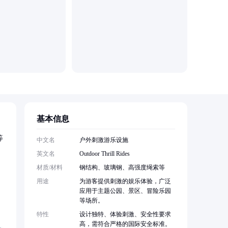
郑州童朔
基本信息
等
中文名
户外刺激游乐设施
英文名
Outdoor Thrill Rides
材质/材料
钢结构、玻璃钢、高强度绳索等
，
用途
为游客提供刺激的娱乐体验，广泛
应用于主题公园、景区、冒险乐园
等场所。
特性
设计独特、体验刺激、安全性要求
高，需符合严格的国际安全标准。