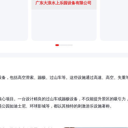
广东大浪水上乐园设备有限公司
设备，包括高空滑索、蹦极、过山车等。这些设施通过高速、高空、失重
核心项目。一台设计精良的过山车或蹦极设备，不仅能提升景区的吸引力
题公园如迪士尼、环球影城等，都以其独特的刺激游乐设施著称。