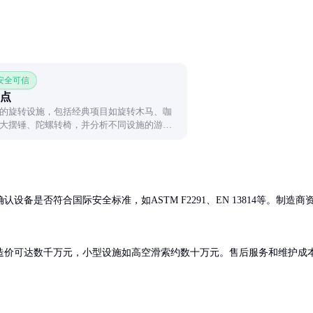
 安全可信
点
的旋转设施，包括经典项目如旋转木马、咖
大摆锤、陀螺转椅，并分析不同设施的游玩
者了解这些设施的乐趣所在。
备是否符合国际安全标准，如ASTM F2291、EN 13814等。制造商
造价可达数千万元，小型设施如高空滑索约数十万元。售后服务和维护成
。