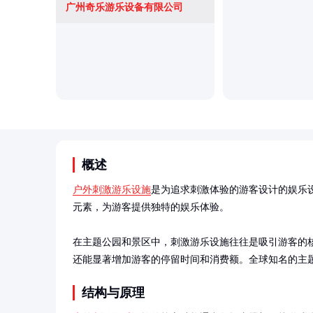
广州奇乐游乐设备有限公司
概述
户外刺激游乐设施
是为追求刺激体验的游客设计的娱乐
元素，为游客提供独特的娱乐体验。

在主题公园和景区中，刺激游乐设施往往是吸引游客的
还能显著增加游客的停留时间和消费额。全球知名的主
结构与原理