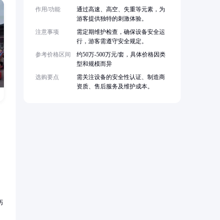
作用/功能
通过高速、高空、失重等元素，为
游客提供独特的刺激体验。
注意事项
需定期维护检查，确保设备安全运
行，游客需遵守安全规定。
参考价格区间
约50万-500万元/套，具体价格因类
型和规模而异
选购要点
需关注设备的安全性认证、制造商
资质、售后服务及维护成本。
伤