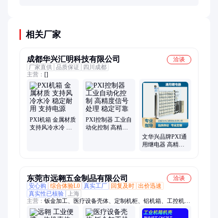
强度高但较重，适合沿海或化工区；工程塑料绝缘性
好但抗UV性能差，需特殊处理才能户外使用。
相关厂家
成都华兴汇明科技有限公司
洽谈
厂家直供
品质保证
四川成都
主营：
[]
PXI机箱 金属材质
PXI控制器 工业自
支持风冷水冷 稳
动化控制 高精度
定耐用 支持电源
信号处理 稳定可
文华兴品牌PXI通
靠
用继电器 高精度
工业控制开关元
件
东莞市远翱五金制品有限公司
洽谈
安心购
综合体验L0
真实工厂
回复及时
出价迅速
真实性已核验
上海
主营：
钣金加工、医疗设备壳体、定制机柜、铝机箱、工控机
箱、钣金机箱、工控机箱定制、机箱机壳钣金加工、钣金CNC机