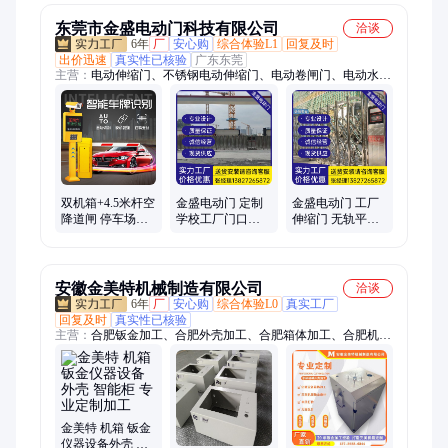
东莞市金盛电动门科技有限公司
洽谈
6年
厂
安心购
综合体验L1
回复及时
出价迅速
真实性已核验
广东东莞
主营：
电动伸缩门、不锈钢电动伸缩门、电动卷闸门、电动水晶
门、道闸、悬浮门、分段平移门、段滑门、直线门、铝合金电动
伸缩门、车辆识别、空降闸、广告道闸、直杆道闸、栅栏道闸、
人行通道闸、人脸识别、电动小门、电动卷帘门、车牌识别、无
轨电动伸缩门、有轨电动伸缩门、快速卷帘门、电动门、电动通
花闸
双机箱+4.5米杆空
金盛电动门 定制
金盛电动门 工厂
降道闸 停车场智
学校工厂门口电
伸缩门 无轨平移
能识别系统闸机
动伸缩门 铝合金
门 耐用性强 24小
栏车闸 金盛电动
自动伸缩大门品
时售后 批发优惠
门
质优
安徽金美特机械制造有限公司
洽谈
6年
厂
安心购
综合体验L0
真实工厂
回复及时
真实性已核验
主营：
合肥钣金加工、合肥外壳加工、合肥箱体加工、合肥机箱
加工、机箱箱体、钣金机箱、非标小机箱、钣金件机箱、机箱加
工、钣金机箱定制、合肥结构件加工、合肥激光切割加工、外壳
定制、激光切割、不锈钢箱体、不锈钢外壳、电池箱箱体、智能
垃圾箱、不锈钢钣金、钣金表面处理、机柜钣金设计、广告标识
钣金、激光切割加工、钣金加工、钣金设计
金美特 机箱 钣金
仪器设备外壳 智