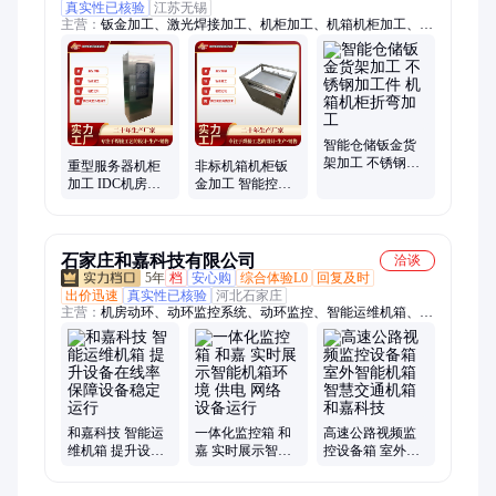
真实性已核验
江苏无锡
主营：
钣金加工、激光焊接加工、机柜加工、机箱机柜加工、机
箱外壳加工、激光焊接
智能仓储钣金货
架加工 不锈钢加
重型服务器机柜
非标机箱机柜钣
工件 机箱机柜折
加工 IDC机房抗
金加工 智能控制
弯加工
震设计机箱定制
箱保护箱 钣金设
智能布线散热方
计定制加工
案
石家庄和嘉科技有限公司
洽谈
5年
档
安心购
综合体验L0
回复及时
出价迅速
真实性已核验
河北石家庄
主营：
机房动环、动环监控系统、动环监控、智能运维机箱、机
房动力环境监控系统、智能监控箱、智能运维箱、变电站智能辅
控系统、机房动环监控系统、智能抱杆箱、智能通信防护箱、机
房环境监控系统
和嘉科技 智能运
一体化监控箱 和
高速公路视频监
维机箱 提升设备
嘉 实时展示智能
控设备箱 室外智
在线率 保障设备
机箱环境 供电 网
能机箱 智慧交通
稳定运行
络 设备运行
机箱 和嘉科技