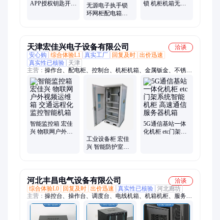
APP授权钥匙开锁
锁 机柜机箱无源
无源电子执手锁
机柜智能锁 支持
锁 锌合金数字门
环网柜配电箱锁
远程权限开锁
锁钥匙开锁
转舌锁 机箱圆柱
智能锁
天津宏佳兴电子设备有限公司
洽谈
安心购
综合体验L1
真实工厂
回复及时
出价迅速
真实性已核验
天津
主营：
操作台、配电柜、控制台、机柜机箱、金属钣金、不锈钢
板、钣金工具、机械部件、配电箱柜、网络机柜、钣金折弯、机
柜安防、移动机柜、机床钣金、承接钣金、钣金外壳、激光切
割、工业机柜、大厅工作台、不锈钢外壳、一体化机柜、机房控
制柜、服务器机柜、医用实验室、网络电力机柜
智能监控箱 宏佳
5G通信基站一体
兴 物联网户外视
化机柜 etc门架系
工业设备柜 宏佳
频运维箱 交通远
统智能机柜 高速
兴 智能防护室外
程化监控智能机
通信服务器机箱
机柜 宽带机箱
箱
河北丰昌电气设备有限公司
洽谈
综合体验L0
回复及时
出价迅速
真实性已核验
河北廊坊
主营：
操控台、操作台、调度台、电线机箱、机箱机柜、服务器
机箱、监控平台、电力机柜、网络机柜、弱电机柜、监控机柜、
监控台、指挥中心监控操作台、电子沙盘、智能升降电子沙盘、