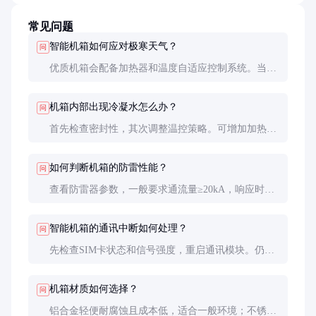
常见问题
智能机箱如何应对极寒天气？
问
优质机箱会配备加热器和温度自适应控制系统。当检
测到低温时自动启动加热，防止电子元件结霜。同时
采用特殊润滑油确保铰链等机械部件在低温下正常运
机箱内部出现冷凝水怎么办？
问
作。
首先检查密封性，其次调整温控策略。可增加加热周
期或安装防凝露装置。严重时需考虑增加内部空气循
环或更换防潮性更好的机箱。
如何判断机箱的防雷性能？
问
查看防雷器参数，一般要求通流量≥20kA，响应时间
≤25ns。实际安装时要确保接地良好，接地线尽量短
直，避免直角弯折。
智能机箱的通讯中断如何处理？
问
先检查SIM卡状态和信号强度，重启通讯模块。仍无
法恢复则检查电源和天线连接。远程维护端口建议配
置双通信模块（如4G+以太网）做冗余。
机箱材质如何选择？
问
铝合金轻便耐腐蚀且成本低，适合一般环境；不锈钢