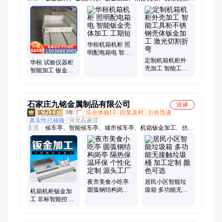
制、机柜外壳、不锈钢机柜、定制金属机械、快递柜外壳加工
华桓机箱机柜 照
明配电箱电 智能
钣金壳体加工 工
定制机箱机柜外
华桓 试验仪器柜
期短
壳加工 智能工具
智能加工 钣金机
柜不锈钢壳体钣
箱机柜 多种规格
金加工 激光切割
周期短
折弯
石家庄九铭金属制品有限公司
洽谈
3年
厂
综合体验L0
回复及时
出价迅速
真实性已核验
河北石家庄
主营：
候车亭、智能候车亭、城市候车亭、机箱钣金加工、仿古
候车亭、景观廊架、金属廊架、精神堡垒、不锈钢廊架、地产标
牌、景区标牌、医院标牌、学校标牌、商场标牌、宣传栏、激光
切割、钣金加工、智能垃圾桶、景观小品、停车棚、岗亭、标识
标牌、花草牌、不锈钢加工、广告灯箱、旋转灯箱
夜市美食小吃亭
居民小区智能垃
圆弧钢结构岗亭
圾箱 多功能无接
机箱机柜钣金加
隔热保温环保 个
触垃圾桶 加工定
工 非标智能控制
性化定制 源头工
制 颜色可选
箱保护箱 钣金设
厂
计定制加工商家