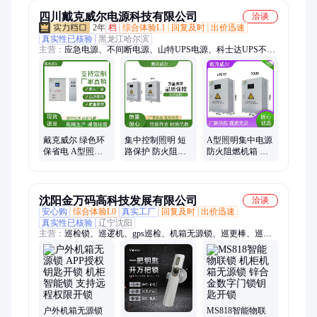
四川戴克威尔电源科技有限公司
洽谈
2年
档
综合体验L1
回复及时
出价迅速
真实性已核验
黑龙江哈尔滨
主营：
应急电源、不间断电源、山特UPS电源、科士达UPS不间
断电源、科华UPS不间断电源、华为UPS不间断电源、维谛UPS
不间断电源、台达UPS不间断电源、山特UPS不间断电源、EPS
应急电源、EPS电源、EPS消防应急电源、消防EPS应急电源、
人防EPS应急电源、UPS不间断电源、UPS电源、科士达UPS电
源、科华UPS电源、华为UPS电源、施耐德UPS不间断电源、施
耐德UPS电源、电源、维谛不间断电源、维谛UPS电源、三进三
出UPS电源
戴克威尔 绿色环
集中控制照明 短
A型照明集中电源
保省电 A型照明
路保护 防火阻燃
防火阻燃机箱 待
集中电源 防火阻
机箱 智能机芯 戴
机功耗极低 智能
燃机箱 智能机芯
克威尔
机芯 戴克威尔
沈阳金万码高科技发展有限公司
洽谈
安心购
综合体验L0
真实工厂
回复及时
出价迅速
真实性已核验
辽宁沈阳
主营：
巡检锁、巡逻机、gps巡检、机箱无源锁、巡更棒、巡检
机、巡更机、金万码、gprs巡检、校园巡逻、巡逻设备、巡检装
置、保安巡逻、投标设备、物流巡逻、柜子挂锁、箱控制锁、智
能安保、保安巡更、手机巡检、无源电子锁、机柜锁、智能挂
锁、物联网锁、电子锁
户外机箱无源锁
MS818智能物联