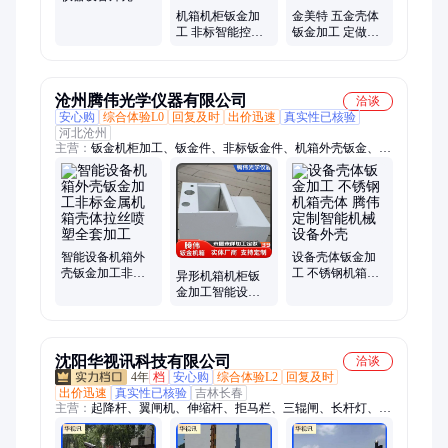
能柜 专业定制加
机箱机柜钣金加
金美特 五金壳体
工
工 非标智能控制
钣金加工 定做设
箱保护箱 钣金设
备箱体 电磁加热
计定制加工商家
来图打样
沧州腾伟光学仪器有限公司
洽谈
安心购
综合体验L0
回复及时
出价迅速
真实性已核验
河北沧州
主营：
钣金机柜加工、钣金件、非标钣金件、机箱外壳钣金、钣
金机箱加工、机箱机柜外壳加工、钣金机箱机柜、定制机箱机柜
外壳、异形机箱机柜、机箱钣金加工、电子机箱、不锈钢钣金
件、钣金加工、钣金加工制作、各种设备外壳、金属钣金加工、
钣金外壳制作、不锈钢设备机柜、设备仪器外壳、不锈钢配电
柜、不锈钢钣金外壳、电子机柜钣金加工、机柜钣金制作、充电
桩钣金、新能源钣金外壳
智能设备机箱外
设备壳体钣金加
壳钣金加工非标
工 不锈钢机箱壳
异形机箱机柜钣
金属机箱壳体拉
体 腾伟定制智能
金加工智能设备
丝喷塑全套加工
机械设备外壳
异型机箱外壳非
标弧度钣金喷涂
加工
沈阳华视讯科技有限公司
洽谈
4年
档
安心购
综合体验L2
回复及时
出价迅速
真实性已核验
吉林长春
主营：
起降杆、翼闸机、伸缩杆、拒马栏、三辊闸、长杆灯、通
道闸、通道门、停车场、栅栏杆、空降闸、快卷门、高转闸、悬
浮门、智能门、挡车杆、人行门、喷塑烤、道闸机、安检门、闸