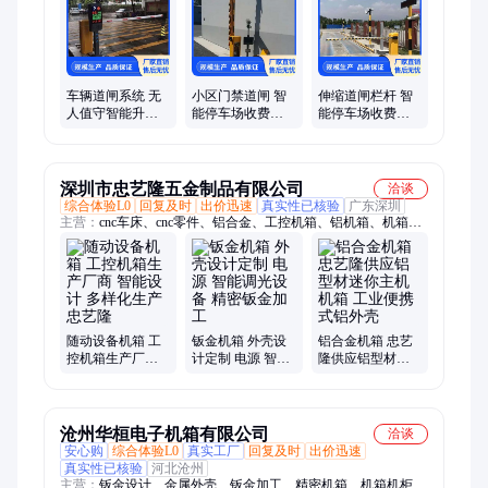
设备、别系统、别墅门、车牌识、车牌号
车辆道闸系统 无
小区门禁道闸 智
伸缩道闸栏杆 智
人值守智能升降
能停车场收费系
能停车场收费系
杆 加厚机箱升降
统 加厚机箱升降
统 加厚机箱升降
稳定
稳定
稳定
深圳市忠艺隆五金制品有限公司
洽谈
综合体验L0
回复及时
出价迅速
真实性已核验
广东深圳
主营：
cnc车床、cnc零件、铝合金、工控机箱、铝机箱、机箱机
柜、cnc铝板、铝外壳、五金外壳、精密五金、铝型材外壳、显
示器外壳、铝材冲压件、腔体加工、铝型材壳体、壳体加工、
cnc加工件、钣金加工、钣金件外壳、钣金加工厂、散热器、钣
金零件加工、铝壳、钣金折弯加工、散热器厂家
随动设备机箱 工
钣金机箱 外壳设
铝合金机箱 忠艺
控机箱生产厂商
计定制 电源 智能
隆供应铝型材迷
智能设计 多样化
调光设备 精密钣
你主机机箱 工业
生产 忠艺隆
金加工
便携式铝外壳
沧州华桓电子机箱有限公司
洽谈
安心购
综合体验L0
真实工厂
回复及时
出价迅速
真实性已核验
河北沧州
主营：
钣金设计、金属外壳、钣金加工、精密机箱、机箱机柜定