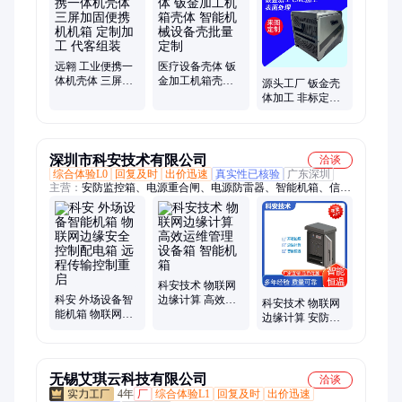
箱、便携机箱、钣金铝机箱、铝型材机箱、铝机箱定制、便携机
箱定制、自助终端机柜、仪器设备外壳、仪器外壳定制、仪器外
壳加工、ABS壳体加工、钣金外壳加工、钣金机柜、钣金机壳、
钣金设备外壳、工控箱、终端机柜
远翱 工业便携一
医疗设备壳体 钣
体机壳体 三屏加
金加工机箱壳体
源头工厂 钣金壳
固便携机机箱 定
智能机械设备壳
体加工 非标定制
制加工 代客组装
批量定制
智能装备机箱机
柜外壳
深圳市科安技术有限公司
洽谈
综合体验L0
回复及时
出价迅速
真实性已核验
广东深圳
主营：
安防监控箱、电源重合闸、电源防雷器、智能机箱、信号
防雷器、二合一防雷器
科安技术 物联网
科安 外场设备智
边缘计算 高效运
科安技术 物联网
能机箱 物联网边
维管理 设备箱 智
边缘计算 安防视
缘安全控制配电
能机箱
频监控配电 智能
箱 远程传输控制
终端设备机箱 可
重启
定制
无锡艾琪云科技有限公司
洽谈
4年
厂
综合体验L1
回复及时
出价迅速