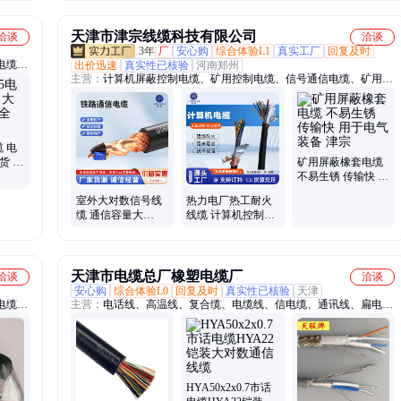
天津市津宗线缆科技有限公司
洽谈
洽谈
3年
厂
安心购
综合体验L1
真实工厂
回复及时
电缆、
出价迅速
真实性已核验
河南郑州
主营：
计算机屏蔽控制电缆、矿用控制电缆、信号通信电缆、矿用橡
套电缆、计算机电缆、计算机控制电缆、软心计算机电缆、阻燃屏蔽
信号电缆、铜带屏蔽控制电缆、低烟无卤电缆、鋁护套信号电缆、铁
路信号电缆、大对数通信电缆、橡套移动软电缆、阻燃铠装控制电
缆、长途对称通信电缆、铁路信号电缆PTYA、矿用阻燃通信电缆、
缆 电
阻燃屏蔽计算机电缆、MKVVP屏蔽电缆、矿用屏蔽通信电缆、耐火
货 规
矿用屏蔽橡套电缆
控制电缆、DJYPV计算机电缆、钢带铝铁路信号电缆
不易生锈 传输快 用
于电气装备 津宗
室外大对数信号线
热力电厂热工耐火
缆 通信容量大
线缆 计算机控制电
HYA通讯电缆 河
缆 2*2*0.5 铜丝编
北津宗
织屏蔽
天津市电缆总厂橡塑电缆厂
洽谈
洽谈
安心购
综合体验L0
回复及时
真实性已核验
天津
电缆、
主营：
电话线、高温线、复合缆、电缆线、信电缆、通讯线、扁电
控制电
缆、软电缆、蔽电缆、接地线、照明线、防水线、监测线、智能灯、
缆、深
阻燃线、掘进机、橡胶线、盾构机、电源线、链接线、手柄线、潜水
缆、矿
泵、扁平线、引接线、一体线
缆、大
HYA50x2x0.7市话