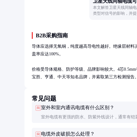
卫星天线同轴电缆可
本文解答卫星天线同轴电
类型对信号的影响，并提
号传输。
B2B采购指南
导体应选择无氧铜，纯度越高导电性越好。绝缘层材料决
盖率应达100%。

价格受导体规格、防护等级、品牌影响较大。4芯0.5mm²
宝胜、亨通、中天等知名品牌，并索取第三方检测报告
常见问题
室外和室内通讯电缆有什么区别？
问
室外电缆有更强的防水、防紫外线设计，通常有铠
耐候性和机械强度远高于室内电缆。室内电缆更注
电缆外皮破损怎么处理？
问
性和成本。