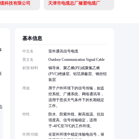
缆科技有限公司
天津市电缆总厂橡塑电缆厂
天津市电
基本信息
事
中文名
室外通讯信号电缆
英文名
Outdoor Communication Signal Cable
材质/材料
铜导体、聚乙烯(PE)或聚氯乙烯
在
(PVC)绝缘层、铝箔屏蔽层、钢丝铠
装层
用途
用于户外环境下的信号传输，如监
控系统、广播系统、网络通讯等，
适用于恶劣天气条件下的长期稳定
工作。
特性
防水、防紫外线、耐高低温、抗拉
强度高、信号传输稳定，适用
于-40℃至70℃的工作环境。
作用/功能
在室外环境中稳定传输电信号，保