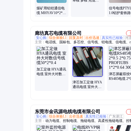
单模 多模 光缆
GYTS层绞式通信
煤矿用铝铠通信电
信号电缆PTYL
光纤
缆 MHYAV10*2*1
1.0铝护套铁
蓝色煤安认证室外
天联电缆国标
通讯信号电缆
廊坊真芯电缆有限公司
安心购
综合体验L1
回复及时
出价迅速
真实性已核验
河
主营：
电话线、国标包、多芯控、信号线、铠电缆、信电缆、ry
缆、kvvp电缆、havp电缆、电缆5对、pzya电缆、电缆30对、
缆、特种电缆、国标电缆、配线电缆、电源线、视频线、
rs485rs485、8芯镀锡、profibus-dp、puyv1x2x0.5、ycym2x2x0.
hya30x2x0.5、knx-eib-bus
加工定做 HYA通讯
电缆 室外大对数信
津芯屏蔽双绞
号线缆50*2*0.4
RS485电缆 2*0
津芯加工定做 HYA
2*0.75 PROFI
通讯电缆 室外大对
1*2*0.64 300
数信号线缆
20*2*0.7
东莞市金讯源电线电缆有限公司
安心购
综合体验L1
出价迅速
真实性已核验
广东湛江
主营：
动力电缆、控制电缆、拖链电缆、高柔性拖链电缆、控
屏蔽线、屏蔽双绞线、电源线RVV、网络线