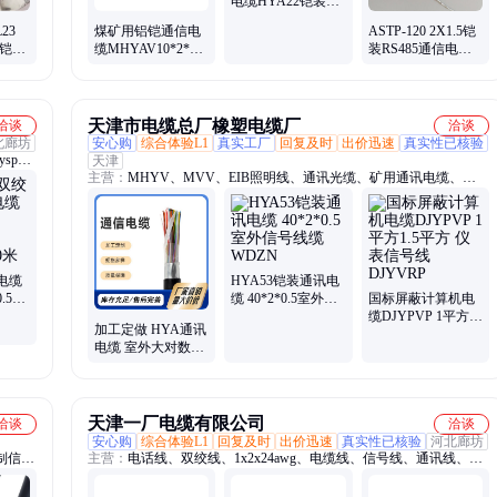
电缆HYA22铠装大
对数通信线缆
23
煤矿用铝铠通信电
ASTP-120 2X1.5铠
路铠装
缆MHYAV10*2*1
装RS485通信电缆
XV
蓝色煤安认证室外
天联牌 ZR-RS485阻
通讯信号电缆
燃通讯电缆
天津市电缆总厂橡塑电缆厂
洽谈
洽谈
北廊坊
安心购
综合体验L1
真实工厂
回复及时
出价迅速
真实性已核验
sp电
天津
主营：
MHYV、MVV、EIB照明线、通讯光缆、矿用通讯电缆、
信号电
RVSP通讯线、CAT5网线、矿用网线、CAT6网线、MGTSV光缆、
MGTS矿用光缆
8、
电缆
HYA53铠装通讯电
.5
缆 40*2*0.5室外信
国标屏蔽计算机电
UBS
号线缆 WDZN
缆DJYPVP 1平方
加工定做 HYA通讯
米
1.5平方 仪表信号线
电缆 室外大对数信
DJYVRP
号线缆50*2*0.4
天津一厂电缆有限公司
洽谈
洽谈
安心购
综合体验L1
回复及时
出价迅速
真实性已核验
河北廊坊
制信号
主营：
电话线、双绞线、1x2x24awg、电缆线、信号线、通讯线、信
号电缆、传输信号、灯控线、超五类、3*2*16awg、同轴线、视频