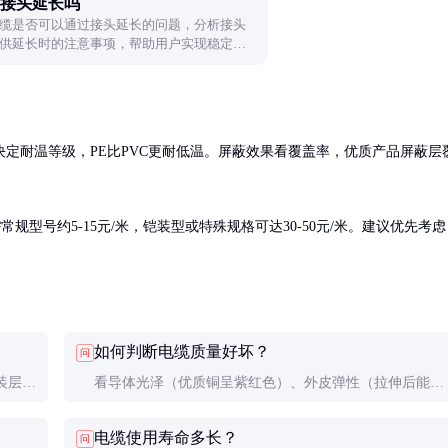
接头延长吗
缆是否可以通过接头延长的问题，分析接头
供延长时的注意事项，帮助用户实现稳定信
定耐温等级，PE比PVC更耐低温。屏蔽效果看覆盖率，优质产品屏蔽层
常规型号约5-15元/米，铠装型或特殊规格可达30-50元/米。建议优先考虑
。
如何判断电缆质量好坏？
问
装层，
看导体光泽（优质铜呈紫红色）、外皮弹性（拉伸后能快
重柔韧
速回弹）、屏蔽层完整性（无破损）。建议进行阻燃性、
电缆使用寿命多长？
问
耐压测试。