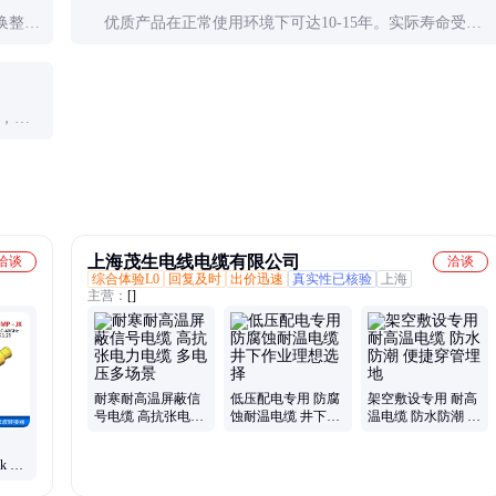
换整段
优质产品在正常使用环境下可达10-15年。实际寿命受安
装质量、环境恶劣程度影响很大，需定期评估。
构，导
上海茂生电线电缆有限公司
洽谈
洽谈
综合体验L0
回复及时
出价迅速
真实性已核验
上海
主营：
[]
耐寒耐高温屏蔽信
低压配电专用 防腐
架空敷设专用 耐高
号电缆 高抗张电力
蚀耐温电缆 井下作
温电缆 防水防潮 便
电缆 多电压多场景
业理想选择
捷穿管埋地
Jk 射