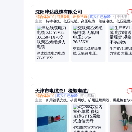
缆
CXN3507/LA360
DC-40GHz
沈阳津达线缆有限公司
综合体验L0
回复及时
出价迅速
真实性已核验
辽宁沈阳
主营：
特种电缆、低压电缆、高压电缆、绝缘电缆、低压阻燃
绝缘电线、聚烯烃耐火
交联聚乙烯绝缘电
生产BV1.5电
津达线缆电力电缆
缆 无氧铜 电压
力输送 大量现
ZC-YJV22
3.6/6-26/35KV
格全 不易损伤
3X150+1X70交联聚
乙烯绝缘力电缆
天津市电缆总厂橡塑电缆厂
综合体验L0
真实性已核验
河北廊坊
主营：
矿用铠装光缆、矿用网线、矿用阻燃网线、屏蔽橡套软
矿用信号电缆、矿用通信电缆、矿用阻燃通讯电缆、矿用阻燃
缆、计算机电缆、卷筒电缆、屏蔽电缆、潜水泵电缆、防水电
水井电缆、矿用监控电缆、铁路信号电缆、矿用高压橡套软电
用井下移动软电缆、矿用屏蔽软电缆、耐高温电缆、耐低温电
对数通信电缆、铠装通讯电缆、Rs485通讯电缆、矿用电话线
4芯288芯室内室外