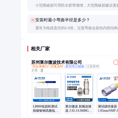
小范围破损可用防水胶带缠绕，大范围破损建议更
电缆。关键部位破损必须立即更换以确保安全。
安装时最小弯曲半径是多少？
问
通常为电缆直径的6-8倍。过度弯曲会损伤内部结
致信号衰减或短路。
相关厂家
苏州莱尔微波技术有限公司
综合体验L0
回复及时
真实性已核验
江苏苏州
主营：
[]
LB800低损耗测试
莱尔微波 射频连接
测试级转接器
线镀银铜高频低驻
器 2.92-JA360BG
1.85mm/SMP-
波射频同轴单芯电
匹配
频转接头