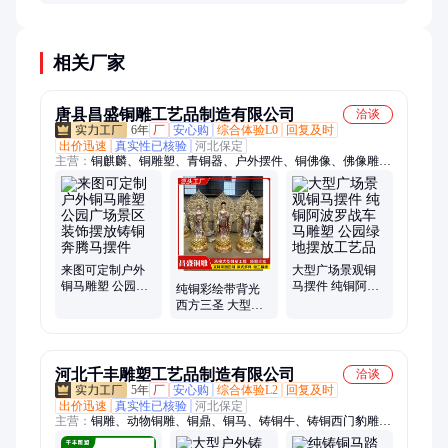
固。敲击声音应清脆，无沙哑杂音。
相关厂家
唐县昌盛铜雕工艺品制造有限公司
洽谈
6年
厂
安心购
综合体验L0
回复及时
出价迅速
真实性已核验
河北保定
主营：
铜麒麟、铜雕塑、青铜器、户外摆件、铜佛像、佛像雕
塑、动物铜雕、人物雕塑、铜雕佛像、雕塑定制、动物雕塑、景
观雕塑、铜鹿拉车、城市铜雕、人物铜雕、仿古故宫缸、雕塑工
艺品、铜狮子雕塑、民俗民风铜雕
来图可定制户外
大型广场景观铜
铜马雕塑 公园广
马摆件 纯铜阿波
纯铜彩绘带背光
场景区装饰摆放
罗战车马雕塑 公
西方三圣 大型阿
铸铜奔腾马摆件
园绿地摆放工艺
弥陀佛接引佛 观
品
音菩萨铜佛像定
制
河北千丰雕塑工艺品制造有限公司
洽谈
5年
厂
安心购
综合体验L2
回复及时
出价迅速
真实性已核验
河北保定
主营：
铜雕、动物铜雕、铜鼎、铜马、铸铜牛、铸铜西门豹雕
塑、铜浮雕、青铜鼎、铜佛像、铸铁雕塑、铜缸、铜大缸、铜