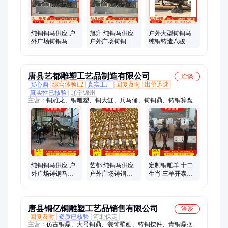
纯铜铜马供应 户
旭升 纯铜马供应
户外大型铸铜马
外广场铸铜马雕
户外广场铸铜马
纯铜铸造八骏马
塑摆件 景观铜雕
雕塑摆件 景观铜
奔马步行街广场
马铸造
雕马铸造
阿波罗战车雕塑
唐县艺都雕塑工艺品制造有限公司
洽谈
安心购
综合体验L2
真实工厂
回复及时
出价迅速
真实性已核验
辽宁锦州
主营：
铜雕龙、铜雕塑、铜大缸、兵马俑、铸铜鼎、铸铜算盘、
户外摆件、浑天仪、浴佛盆、菩提镜、青铜鼎、香炉雕塑、铸铁
供桌、仿古供桌、动物摆件、浮雕壁画、三清神像、人物雕塑、
雕塑摆件、宝塔雕塑、麒麟貔貅雕塑、景观摆件、铜雕门狮、现
代雕塑、大型纯铜
纯铜铜马供应 户
艺都 纯铜马供应
定制铜雕羊 十二
外广场铸铜马雕
户外广场铸铜马
生肖 三羊开泰工
塑摆件 景观铜雕
雕塑摆件 景观铜
艺品艺都雕塑
马铸造
雕马铸造
唐县铜亿铜雕塑工艺品销售有限公司
洽谈
回复及时
资质已核验
河北保定
主营：
仿古铜鼎、大号铜鼎、装饰壁画、铸铜摆件、青铜鼎摆