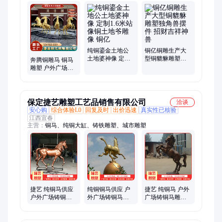
件、铜香炉摆件、仿古四足方鼎、铸造古三足圆鼎
纯铜鎏金土地公
铜亿铜雕生产大
土地婆神像 定制
型铜貔貅雕塑独
奔腾铜雕马 铜马
1.6米站像铜土地
角兽摆件 招财吉
雕塑 户外广场铸
爷雕像 铜亿
祥神兽
铜马摆件高度2米
3米 铜亿
保定捷艺雕塑工艺品销售有限公司
洽谈
安心购
综合体验L0
回复及时
出价迅速
真实性已核验
江西宜春
主营：
铜马、纯铜大缸、铸铁雕塑、城市雕塑
捷艺 纯铜马供应
纯铜铜马供应 户
捷艺 纯铜马 户外
户外广场铸铜马
外广场铸铜马雕
广场铸铜马雕塑
雕塑摆件 景观铜
塑摆件 景观铜雕
摆件 景观铜雕马
雕马铸造
马铸造
定做