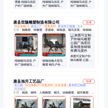
博雅 纯铜马供应
纯铜铜马供应 户
纯铜铜马供应 户
户外广场铸铜马
外广场铸铜马雕
外广场铸铜马雕
雕塑摆件 景观铜
塑摆件 景观铜雕
塑摆件 景观铜雕
雕马铸造
马铸造
马铸造
唐县世隆雕塑制造有限公司
洽谈
综合体验L0
真实工厂
回复及时
真实性已核验
北京
主营：
铜雕塑、钟雕塑、景观铸、铸铜鼎、铜马安装、铸铜铜
雕、铸铜人物、铜浮雕、开拓牛、铜雕像、铜宝鼎、铜貔貅、纯
铜鼎、铸造铸、铜像制造、旧故宫铜、人物雕塑、铜雕摆件、纯
铜摆件、铜钟铸造、铜牛雕塑、景观雕塑、菩萨铜像、精密铜
缸、动物雕塑
来图可定制户外
铜马雕塑 公园广
纯铜铜马供应 户
铸铜动物大型马
场景区装饰摆放
外广场铸铜马雕
雕塑 铜马户外广
铸铜奔腾马摆件
塑摆件 景观铜雕
场景观铜雕 黄铜
马铸造
铸造奔腾马摆件
唐县旭升工艺品厂
洽谈
安心购
综合体验L0
回复及时
出价迅速
真实性已核验
河北保定
主营：
铜鼎、铜钟、人物雕塑、铜马、动物雕塑、城市雕塑、铜
佛像、铜浮雕