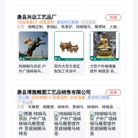
度3米4米 奔腾铜
铸造古典摆饰黄
雕马 八骏马装饰
铜材质
唐县兴达工艺品厂
洽谈
综合体验L0
回复及时
真实性已核验
河北保定
主营：
铜雕定制、黄铜缸、铁香炉、纯铜铜马、雕塑铸、人物神
像、铜塔刹、公园雕塑、铜佛塔、人物雕塑、铜人物、铜狮子、
铜香炉、铜塔顶、铜佛像、铜雕人物、香炉铸造、圆形铜鼎、铜
麒麟、故宫铜狮、伟人铜雕、铜牛制作、故宫缸、华尔街牛、铜
牛、铜钟
纯铜铜马供应 户
室内大型方鼎定
大型户外铜佛像
外广场铸铜马雕
制加工寺庙中式
摆件 铜观音 高1.5
塑摆件 景观铜雕
工艺品铜鼎摆件
米 贴金神像 可定
马铸造 兴达铜雕
兴达
制 XD兴达
唐县博雅雕塑工艺品销售有限公司
洽谈
安心购
综合体验L0
回复及时
出价迅速
真实性已核验
广东汕尾
主营：
车雕塑、铜雕塑、铸铁钟、黄铜马、铸铜钟、铸铜鼎、仿
古铜、动物铜、纯铜钟、铜圆鼎、铜浮雕、铜方鼎、铜关公、风
水铜、铜香炉、铜麒麟、故宫铜、铜雕鹿、景区铜、铜水缸、铜
观音、荷花铜、铜雕缸、铜貔貅、纯铜鼎