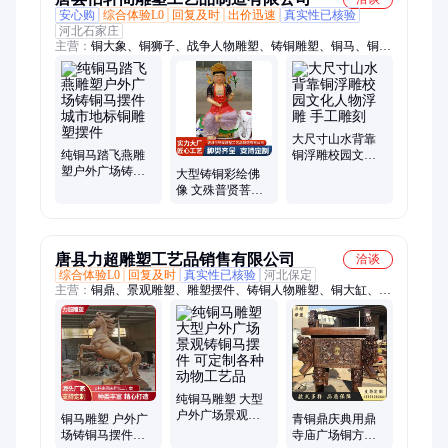
安心购
综合体验L0
回复及时
出价迅速
真实性已核验
河北石家庄
主营：
铜大象、铜狮子、战争人物雕塑、铸铜雕塑、铜马、铜财
神、铜弥勒、铜十八罗汉、铜西方三圣、铜观音、铜文殊普贤、
铜四大天王、西方人物雕塑、现代人雕塑、铜关公、铜如来、孔
子雕塑、铜貔貅、铜浮雕、铜香炉、铜雕大象、黄铜大象、青铜
关公、定制铜关公、铜雕塑
大尺寸山水背靠
纯铜马踏飞燕雕
铜浮雕校园文化
塑户外广场铸铜
人物浮雕 手工雕
大型铸铜彩绘佛
马摆件 城市地标
刻
像 文殊普贤菩萨
铜雕塑摆件
雕像 铜文殊普贤
神像
唐县力超雕塑工艺品销售有限公司
洽谈
综合体验L0
回复及时
真实性已核验
河北保定
主营：
铜鼎、景观雕塑、雕塑摆件、铸铜人物雕塑、铜大缸、青
铜器
纯铜马雕塑 大型
户外广场景观铸
铜马雕塑 户外广
青铜鼎庆典用鼎
铜马摆件 可定制
场铸铜马摆件高
寺庙广场铜方鼎
各种动物工艺品