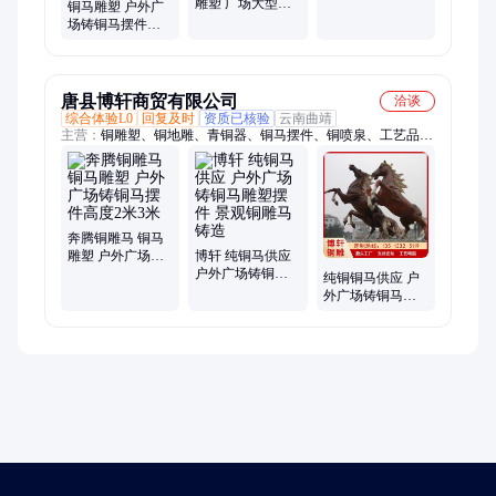
雕塑 广场大型铜
雕塑 黄铜牛设计
铜马雕塑 户外广
雕群马飞马摆件
海谊
场铸铜马摆件高
铜马雕塑装饰
度3米4米 奔腾铜
雕马
唐县博轩商贸有限公司
洽谈
综合体验L0
回复及时
资质已核验
云南曲靖
主营：
铜雕塑、铜地雕、青铜器、铜马摆件、铜喷泉、工艺品、
铜大缸、铜葫芦、浑天仪、青铜鼎、纯铜鼎、孔子雕塑、中式摆
件、圆形铜鼎、喷泉设备、人物雕塑、铜雕摆件、镂空花盆、校
园摆件、紫铜摆件、八卦葫芦、开业摆件、景观雕塑、博轩雕
塑、动物铜雕
奔腾铜雕马 铜马
雕塑 户外广场铸
博轩 纯铜马供应
铜马摆件高度2米
户外广场铸铜马
纯铜铜马供应 户
3米
雕塑摆件 景观铜
外广场铸铜马雕
雕马铸造
塑摆件 景观铜雕
马铸造