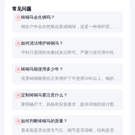
常见问题
铸铜马会生锈吗？
问
铜在户外会自然氧化形成铜绿，这是一种保护层，不
是锈蚀。优质铸铜雕塑经过特殊处理，氧化过程均匀
美观。
如何清洁维护铸铜马？
问
平时只需用软布擦拭灰尘即可。严重污渍可用中性清
洁剂轻轻擦拭，切勿使用酸性或碱性清洁剂。
铸铜马能使用多少年？
问
优质铸铜雕塑在正常维护下可使用50年以上。铜的耐
腐蚀性使其特别适合户外长期展示。
定制铸铜马要注意什么？
问
要明确尺寸、风格和安装要求，提供详细的设计图。
大型雕塑需考虑运输和安装方案。
如何判断铸铜马的质量？
问
看表面是否光滑无气孔，细节是否清晰，结构是否稳