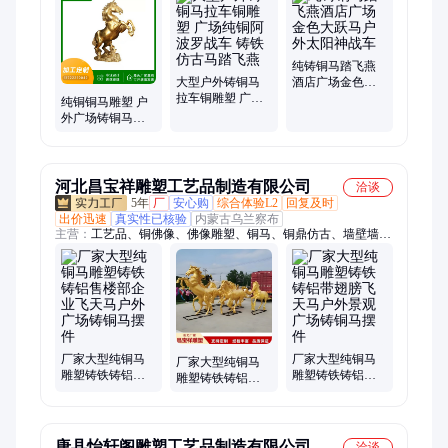
钟、铜狮子、铜麒麟、铜牛、铜香炉、铜塔刹、铜大象、百福
缸、纯铜关公像、仿古青铜浑天仪、动物雕塑、纯铜空脸雕塑、
纯铜铸造雄狮雕塑
纯铸铜马踏飞燕
大型户外铸铜马
酒店广场金色大
拉车铜雕塑 广场
跃马户外太阳神
纯铜铜马雕塑 户
纯铜阿波罗战车
战车
外广场铸铜马雕
铸铁仿古马踏飞
像 做工精湛 厂家
燕
直发
河北昌宝祥雕塑工艺品制造有限公司
洽谈
5年
厂
安心购
综合体验L2
回复及时
出价迅速
真实性已核验
内蒙古乌兰察布
主营：
工艺品、铜佛像、佛像雕塑、铜马、铜鼎仿古、墙壁墙
面、纯铜鼎摆件
厂家大型纯铜马
厂家大型纯铜马
厂家大型纯铜马
雕塑铸铁铸铝售
雕塑铸铁铸铝带
雕塑铸铁铸铝展
楼部企业飞天马
翅膀飞天马户外
翅腾飞马商场户
户外广场铸铜马
景观广场铸铜马
外广场铸铜马摆
摆件
摆件
件
唐县怡轩阁雕塑工艺品制造有限公司
洽谈