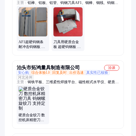
主营：
铝棒、铝板、铝管、钨钢刀具AF1、铜棒、铜线、钨铜、
纯钨、钼合金、钛合金、高温合金
AF1超硬钨钢条
刀具用硬质合金
耐冲击钨钢板 钨
板 超硬钨钢板 日
钢刀具 K10精磨
本AF1精磨钨钢棒
硬质合金棒
可定制加工
泊头市拓鸿量具制造有限公司
洽谈
安心购
综合体验L0
回复及时
出价迅速
真实性已核验
河北沧州
主营：
铸铁平板、三维柔性焊接平台、磁性框式水平仪、硬质合
金铰刀、梅花塞规、花键塞规、花键环规、圆柱角尺、花岗石量
具、镁铝平尺
硬质合金铰刀 数
控机床精密刀具
钨钢螺旋铰刀 支
持定制