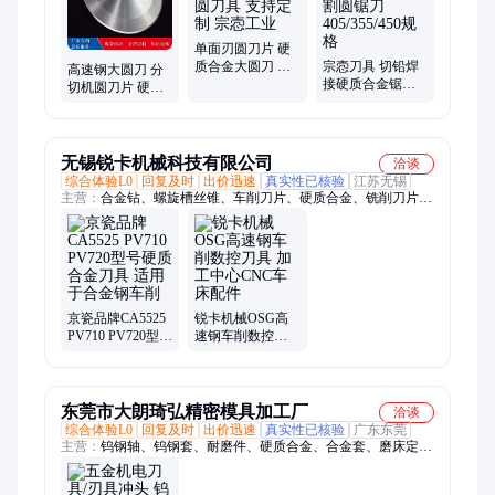
单面刃圆刀片 硬
质合金大圆刀 切
宗悫刀具 切铅焊
高速钢大圆刀 分
台分切圆刀具 支
接硬质合金锯片
切机圆刀片 硬质
持定制 宗悫工业
铝材切割圆锯刀
合金刀具 宗悫工
405/355/450规格
业 厂家供应
无锡锐卡机械科技有限公司
洽谈
综合体验L0
回复及时
出价迅速
真实性已核验
江苏无锡
主营：
合金钻、螺旋槽丝锥、车削刀片、硬质合金、铣削刀片、
非标定制
京瓷品牌CA5525
锐卡机械OSG高
PV710 PV720型号
速钢车削数控刀
硬质合金刀具 适
具 加工中心CNC
用于合金钢车削
车床配件
东莞市大朗琦弘精密模具加工厂
洽谈
综合体验L0
回复及时
出价迅速
真实性已核验
广东东莞
主营：
钨钢轴、钨钢套、耐磨件、硬质合金、合金套、磨床定
做、磨料磨具、冲针定做、合金板材、钨钢模具、合金模具、冷
镦模具、零件配件、模具冲针、钨钢吸嘴、钨钢机床、耐热合