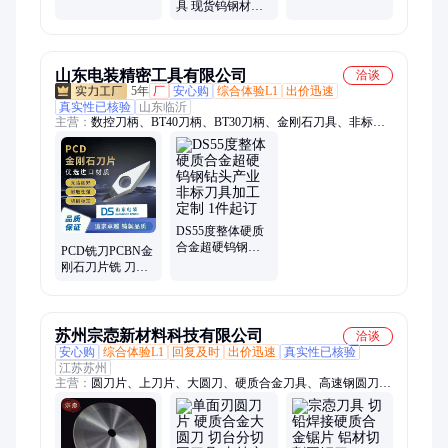
金
完善
具 现货钨钢材质
镗削刀具齐全资
质
山东电装精密工具有限公司
洽谈
5年
厂
安心购
综合体验L1
出价迅速
真实性已核验
山东临沂
主营：
数控刀柄、BT40刀柄、BT30刀柄、金刚石刀具、非标刀
具定制、PCBN刀具、刀具检测仪、数控刀具、数控刀片、合金
刀片、铣刀、铣刀盘、丝锥
DS55度整体硬质
合金超硬钨钢钻
PCD铣刀PCBN金
头产业 非标刀具
刚石刀片铣 刀片
加工定制 1件起订
合金刀硬质合金
刀具非标定制
苏州宗悫新材料科技有限公司
洽谈
安心购
综合体验L1
回复及时
出价迅速
真实性已核验
江苏苏州
主营：
圆刀片、上刀片、大圆刀、硬质合金刀具、高速钢圆刀、
齿刀、包装机刀片、美工刀