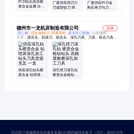
PCD钻石高光硬
厂家供应四刃六
厂家供应PCD金
质合金金属 台阶
刃成型铰刀 焊接
刚石单刃勾刀 非
钻铰刀 内孔刀生
台阶长刃成硬质
标定制数控铣削
产数控耐磨刀具
合金数控加工刀
切削刀具硬质合
厂家
具
金
德州市一龙机床制造有限公司
洽谈
安心购
综合体验L0
回复及时
真实性已核验
山东德州
主营：
滚压头、刮滚刀、组合头、深孔刀具、刀具、组合刀具、
滚光刀具、硬质合金、刀具配件、液压刀具、钻镗床、bta钻头、
滚刀钢管、合金钻头、深孔钻头、山特钻头、定制机床、打孔钻
头、定制镗床、头滚压刀、镗滚组合、刮削滚光刀
供应深孔钻头硬
深孔镗刀深孔钻
质合金 钻镗床深
硬质合金枪钻钻
孔加工钻头刀具
头 高精度耐磨深
货源充足 一龙
孔加工刀具
药品医疗器械网络信息服务备案(京)网药械信息备字（2021）第00159号