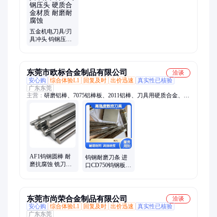
金、耐磨零件、钨钢圆棒、吸嘴零件、凸模圆棒、火焰喷涂、光
学磨床、钨钢钻套、焊接配件
五金机电刀具/刃
具冲头 钨钢压头
硬质合金材质 耐
磨耐腐蚀
东莞市欧标合金制品有限公司
洽谈
安心购
综合体验L1
回复及时
出价迅速
真实性已核验
广东东莞
主营：
研磨铝棒、7075铝棒板、2011铝棒、刀具用硬质合金、
2024铝棒、4032铝棒、2017铝棒、2A11铝棒、5083铝棒、超平
铝板、MIC-6超平板、电极钨铜、W70钨铜、W75钨铜、W80钨
铜、C18150铬锆铜、日本NGK铍铜、弹簧钢
AF1钨钢圆棒 耐
钨钢耐磨刀条 进
磨抗腐蚀 铣刀冲
口CD750钨钢板
针用钨钢棒 刀具
高强度数控刀具
用硬质合金
硬质合金
东莞市尚荣合金制品有限公司
洽谈
安心购
综合体验L1
回复及时
出价迅速
真实性已核验
广东东莞