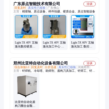
广东原点智能技术有限公司
洽谈
回复及时
真实性已核验
广东佛山
主营：
精密轴、原点设备、样件拍摄、硬质合金、原点智能设备
Light 5X 40V 五轴
Light 5X 40V 五轴
Light 5X 60V 五轴
激光数控硬质合
激光加工中心 数
激光加工 数控精
金刀具加工中心
控刀具 硬质合金
密设备 硬质合金
刀具加工
郑州比亚特自动化设备有限公司
洽谈
综合体验L0
回复及时
出价迅速
真实性已核验
河南郑州
主营：
钎焊机、冷却塔、助焊剂、盾构刀具加工、钎焊工、钎焊
膏、焊接机、铜焊片、合金焊料、焊接设备、焊接材料、加工工
艺、钎焊辅料、堆焊设备、冷却设备、合金焊片、合金焊机、截
齿加工、铜镍焊片、钎焊材料、截齿焊片、铜焊材料、处理生产
线、刀圈堆焊机、焊接生产线、合金钎焊料
比亚特自动化盾
构刀圈合金颗粒