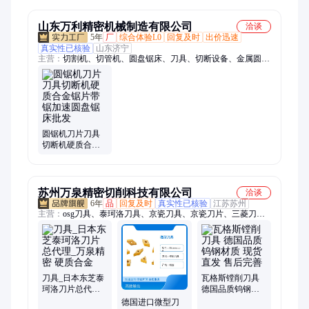
钨铜圆棒
山东万利精密机械制造有限公司
洽谈
5年
厂
综合体验L0
回复及时
出价迅速
真实性已核验
山东济宁
主营：
切割机、切管机、圆盘锯床、刀具、切断设备、金属圆锯
机、高速圆锯机、数控圆锯机、铜铝圆锯机、全自动锯料机、管
材切割设备、自动化圆锯机、不锈钢圆锯机、切割成型圆锯机、
钢材加工圆锯机、六角钢切断机、全自动数控切割机、自动切管
机、薄壁切管机、全自动切铝机、不锈钢切断机
圆锯机刀片刀具
切断机硬质合金
锯片带锯加速圆
盘锯床批发
苏州万泉精密切削科技有限公司
洽谈
6年
品
回复及时
真实性已核验
江苏苏州
主营：
osg刀具、泰珂洛刀具、京瓷刀具、京瓷刀片、三菱刀
片、OSG铣刀
刀具_日本东芝泰
瓦格斯镗削刀具
珂洛刀片总代理_
德国品质钨钢材
万泉精密 硬质合
质 现货直发 售后
德国进口微型刀