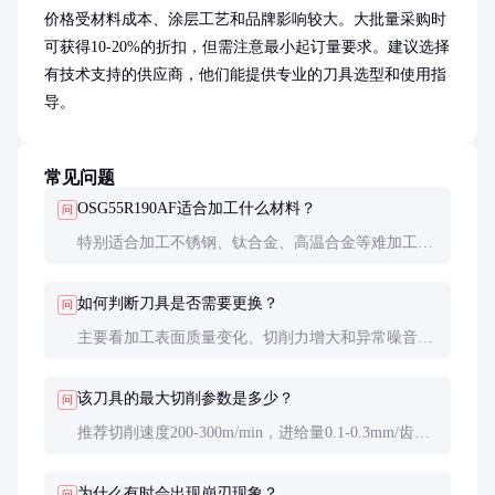
价格受材料成本、涂层工艺和品牌影响较大。大批量采购时
可获得10-20%的折扣，但需注意最小起订量要求。建议选择
有技术支持的供应商，他们能提供专业的刀具选型和使用指
导。
常见问题
OSG55R190AF适合加工什么材料？
问
特别适合加工不锈钢、钛合金、高温合金等难加工材
料，也可用于普通碳钢和合金钢的高效加工。
如何判断刀具是否需要更换？
问
主要看加工表面质量变化、切削力增大和异常噪音。
建议定期测量后刀面磨损量，超过0.2mm应考虑更
换。
该刀具的最大切削参数是多少？
问
推荐切削速度200-300m/min，进给量0.1-0.3mm/齿。
具体参数需根据工件材料和加工条件调整。
为什么有时会出现崩刃现象？
问