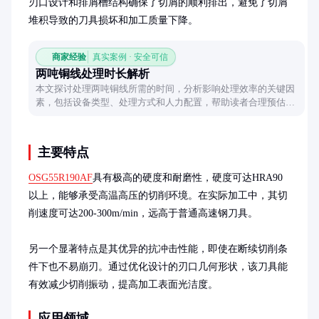
刃口设计和排屑槽结构确保了切屑的顺利排出，避免了切屑
堆积导致的刀具损坏和加工质量下降。
商家经验
真实案例 · 安全可信
两吨铜线处理时长解析
本文探讨处理两吨铜线所需的时间，分析影响处理效率的关键因
素，包括设备类型、处理方式和人力配置，帮助读者合理预估工
作时长。
主要特点
OSG55R190AF
具有极高的硬度和耐磨性，硬度可达HRA90
以上，能够承受高温高压的切削环境。在实际加工中，其切
削速度可达200-300m/min，远高于普通高速钢刀具。

另一个显著特点是其优异的抗冲击性能，即使在断续切削条
件下也不易崩刃。通过优化设计的刃口几何形状，该刀具能
有效减少切削振动，提高加工表面光洁度。
应用领域