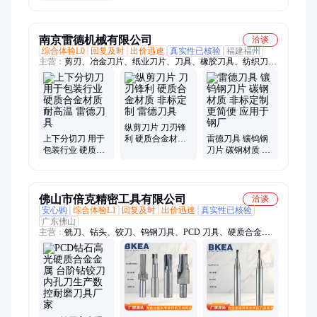
堆焊工艺 碳化钨
合金颗粒刀具加
工
南京雷德机械有限公司
洽谈
综合体验L0
回复及时
出价迅速
真实性已核验
福建福州
主营：
剪刃、冶金刀片、纸业刀片、刀具、橡胶刀具、纺织刀
片、分切圆刀片、合金刀片、异形刀片
纵剪刀片 刀刃锋
上下分切刀 用于
利 硬质合金材质
雷德刀具 镶钨钢
包装行业 硬质合
非标定制 雷德刀
刀片 碳钢材质 非
金材质 耐高温 雷
具
标定制 更简便 应
德刀具
用于钢厂
佛山市倍克精密工具有限公司
洽谈
安心购
综合体验L1
回复及时
出价迅速
真实性已核验
广东佛山
主营：
铣刀、钻头、铰刀、钨钢刀具、PCD 刀具、硬质合金刀
具、数控刀具、丝锥、板牙、成型刀、钨钢铣刀、钨钢钻头、台
阶钻头、钨钢钻铰刀、焊合金铣刀、焊钨钢铰刀、PCD 成型
刀、金刚石成型刀、钨钢阶梯钻、PCD切断刀、非标钨钢铣刀、
非标钨钢钻头、非标成型刀、钨钢镗孔刀