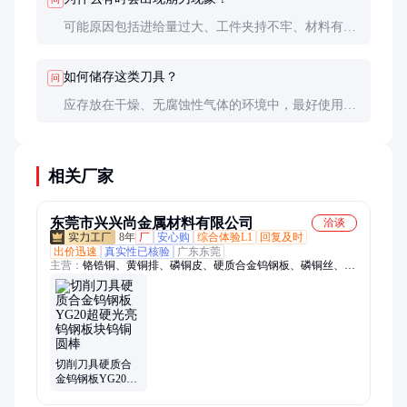
可能原因包括进给量过大、工件夹持不牢、材料有硬
点等。建议检查加工参数和工艺条件。
如何储存这类刀具？
问
应存放在干燥、无腐蚀性气体的环境中，最好使用原
包装单独存放，避免与其他工具碰撞。
相关厂家
东莞市兴兴尚金属材料有限公司
洽谈
8年
厂
安心购
综合体验L1
回复及时
出价迅速
真实性已核验
广东东莞
主营：
铬锆铜、黄铜排、磷铜皮、硬质合金钨钢板、磷铜丝、铍
铜箔、紫铜带、铜合金材料、铝合金材料、304不锈钢带、H59
黄铜板、C1100紫铜板、铝青铜板、C18150铬锆铜板、C5210磷
铜板、锡青铜板、TA1纯钛板、T2紫铜板、H65黄铜带、洋白铜
带、301不锈钢板、316不锈钢带、H65黄铜管、无氧铜管、304
不锈钢管、1100纯铝带
切削刀具硬质合
金钨钢板YG20超
硬光亮钨钢板块