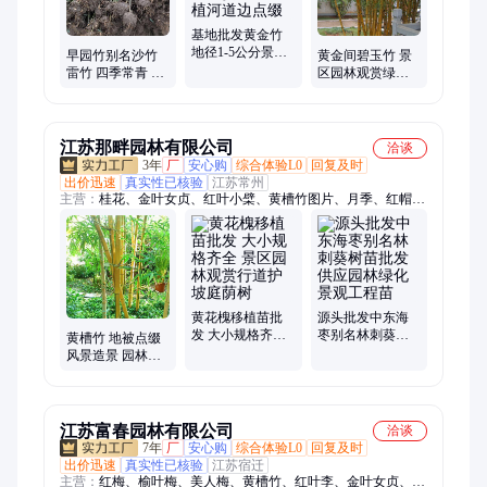
基地批发黄金竹
地径1-5公分景区
早园竹别名沙竹
黄金间碧玉竹 景
园林路边观赏绿
雷竹 四季常青 景
区园林观赏绿化
化种植河道边点
区园林公园旁点
种植苗小区庭院
缀
缀绿化种植
公园点缀规格齐
全
江苏那畔园林有限公司
洽谈
3年
厂
安心购
综合体验L0
回复及时
出价迅速
真实性已核验
江苏常州
主营：
桂花、金叶女贞、红叶小檗、黄槽竹图片、月季、红帽月
季、丰花月季、高杆月季、造型月季、龙柏、水蜡苗、小叶黄
杨、大叶黄杨、小叶女贞球、卫矛、卫矛球、瓜子黄杨、红枫、
垂丝海棠、玉簪、鼠尾草、剑麻、红叶石楠、金森女贞、八仙花
黄花槐移植苗批
源头批发中东海
发 大小规格齐全
枣别名林刺葵树
黄槽竹 地被点缀
景区园林观赏行
苗批发供应园林
风景造景 园林观
道护坡庭荫树
绿化景观工程苗
赏竹庭院小区公
园绿化种植
江苏富春园林有限公司
洽谈
7年
厂
安心购
综合体验L0
回复及时
出价迅速
真实性已核验
江苏宿迁
主营：
红梅、榆叶梅、美人梅、黄槽竹、红叶李、金叶女贞、红