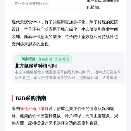
至今仍是重要的绿
常州青荔园林有限公司
化植物。

现代景观设计中，竹子的应用更加多样化。除了传统的庭院
设计，竹子还被广泛应用于城市绿化、生态修复和商业空间
装饰。随着环保意识的增强，竹子的生态效益和可持续性也
受到越来越多的重视。
商家经验
真实案例 · 安全可信
北方鼠尾草种植时间
本文详细解析北方地区鼠尾草的理想种植时间、播种技巧及冬季
防护要点，帮助种植者掌握关键农时，提升成活率。从春播避霜
到秋播越冬，全面剖析不同季节种植的注意事项。
B2B采购指南
采购
绿化种植点缀竹
时，需重点关注竹子的健康状况和规
格。健康的竹子应茎秆挺拔、叶片翠绿，无病虫害迹象。规
格方面，应根据设计需求选择合适的高度和直径。
