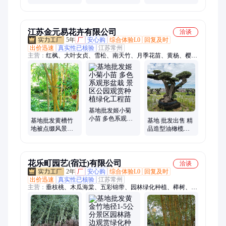
化环境
小区园林路边点
皮木瓜耐寒工程
缀绿化工程
绿化花灌木基地
批发
江苏金元易花卉有限公司
洽谈
5年
厂
安心购
综合体验L0
回复及时
出价迅速
真实性已核验
江苏常州
主营：
红枫、大叶女贞、雪松、南天竹、月季花苗、黄杨、樱
花、碧桃、精品桂花、梅花、锦带、鸢尾、造型月季、进口品
种、栀子花、石楠、金森女贞、苔草、荷花、草坪草皮、金叶水
腊、紫薇、地被菊、黄金枸骨
基地批发姬小菊
小苗 多色系观形
基地批发黄槽竹
基地 批发出售 精
盆栽 景区公园观
地被点缀风景造
品造型油橄榄树
赏种植绿化工程
景园林观赏竹 庭
景观行道风景树
苗
院小区公园绿化
盆景 常绿乔木 规
种植
格全
花乐町园艺(宿迁)有限公司
洽谈
2年
厂
安心购
综合体验L0
回复及时
出价迅速
真实性已核验
江苏常州
主营：
垂枝桃、木瓜海棠、五彩锦带、园林绿化种植、榉树、绣
线菊、鼠尾草、女贞、黄杨、红叶石楠、桂花、天鹅绒紫薇、地
被菊、北美海棠、美人蕉、红枫、月季、苔草、大叶黄杨、荷
花、红瑞木、水蜡、火棘