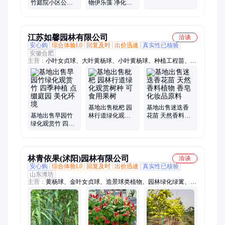
区园林公园种植
竹庭院小区公园
物伊乐藻 净化水
绿化苗花坛点缀
绿化种植 地被点
质水体绿化 小区
缀 风景造景
庭院别墅区种植
江苏如馨园林有限公司
洽谈
安心购
综合体验L0
回复及时
出价迅速
真实性已核验
安徽合肥
主营：
小叶女贞球、大叶黄杨球、小叶黄杨球、种植工程苗、欧
石竹、金森女贞、夏堇、金银花、三叶草、吸毒草、金叶榆、秋
海棠、花叶菖蒲、石菖蒲、鼠尾草、月季、苔草、蓝叶忍冬、六
倍利
基地出售枇杷 园
基地出售迷迭香
基地出售早园竹
林行道绿化观赏
花苗 天然香料植
绿化观赏竹 四季
树种 可食用果树
物 香皂化妆品原
种植 点缀庭园 美
料
化环境
林青依果(沭阳)园林有限公司
洽谈
安心购
综合体验L0
回复及时
出价迅速
真实性已核验
山东潍坊
主营：
黄杨球、金叶女贞球、造景球类植物、园林绿化绿篱、基
地种植绿篱苗、月季、地被草花、金叶榆、水生鸢尾、绣线菊、
栀子花、连翘、木香花、北美海棠、桂花、冬青、卫矛、藤本植
物、枸骨球、万寿菊、龙柏球、百子莲、狼尾草、鼠尾草、水生
植物荷花