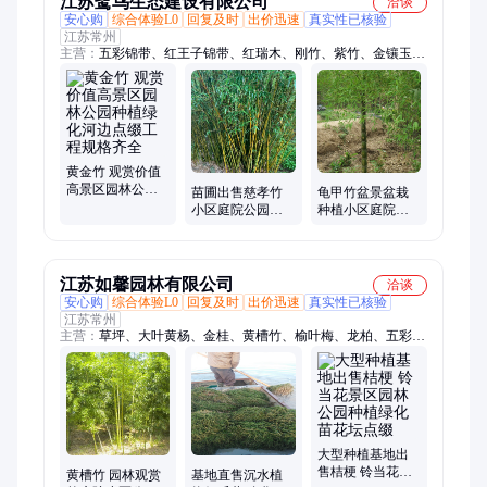
江苏鹭鸟生态建设有限公司
洽谈
安心购
综合体验L0
回复及时
出价迅速
真实性已核验
江苏常州
主营：
五彩锦带、红王子锦带、红瑞木、刚竹、紫竹、金镶玉
竹、梅花、红梅、美人梅、榆叶梅、红枫、桂花、龙柏、小叶黄
杨、大叶黄杨、迎春、红叶石楠、金森女贞、杜鹃、毛杜鹃、紫
娟、花灌木、紫薇、紫荆、紫藤
黄金竹 观赏价值
高景区园林公园
苗圃出售慈孝竹
龟甲竹盆景盆栽
种植绿化河边点
小区庭院公园种
种植小区庭院公
缀工程规格齐全
植绿化公园河边
园绿化景区路边
点缀工程
点缀工程
江苏如馨园林有限公司
洽谈
安心购
综合体验L0
回复及时
出价迅速
真实性已核验
江苏常州
主营：
草坪、大叶黄杨、金桂、黄槽竹、榆叶梅、龙柏、五彩锦
带、红枫、垂丝海棠、红叶李、金叶女贞、红叶小檗、紫荆、木
槿、花灌木、乔木五彩锦带、亮金女贞、草皮、亮晶女贞、穗花
牡荆、小叶黄杨、美人梅、雪松、红梅
大型种植基地出
售桔梗 铃当花景
黄槽竹 园林观赏
基地直售沉水植