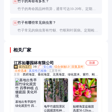
竹子的寿命有多长？
问
竹子的寿命因品种而异，通常可达10-20年。定期维
护和修剪可延长其寿命。
竹子有哪些常见病虫害？
问
竹子常见的病虫害有竹蚜、竹螟和叶斑病。定期检查
和使用生物防治可有效控制。
相关厂家
江苏如馨园林有限公司
洽谈
5年
厂
安心购
综合体验L0
回复及时
出价迅速
真实性已核验
江苏常州
主营：
西府海棠、垂丝海棠、北美海棠、绿化苗木、紫竹、刚
竹、金镶玉竹、观赏竹、五彩锦带、大叶黄杨、小叶黄杨、水蜡
苗、红王子锦带、红瑞木、丰花月季、红帽月季、梅花、红梅、
绿梅、榆叶梅、美人梅、腊梅、八仙花、绣球花、冬青
基地出售早园竹
绿化观赏竹 四季
龟甲竹庭院景区
贴梗海棠盆栽苗
种植 点缀庭园 美
公园观赏性种植
高度50-120cm皱