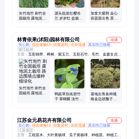
矢竹泡竹 刺竹全
源头批发红樱吊
加拿大紫荆 金心
国栽培 露地泥土
兰 岁岁红 盆栽种
容器苗出售 景区
栽培 路边围墙点
植小区庭院公园
庭院小区市政园
缀种植绿化
造景绿化花坛点
林绿化风景树苗
缀
林青依果(沭阳)园林有限公司
洽谈
安心购
综合体验L0
回复及时
出价迅速
真实性已核验
浙江杭州
主营：
五彩锦带、榉树、紫玉兰、五彩石竹、毛竹、金森女贞、
造型月季、日本绣线菊、四季玫瑰、黄金枸骨、鼠尾草、美人
蕉、红花七叶树、八仙花绣球、杜鹃花、金叶女贞、黄杨、红叶
石楠、桂花、红花风铃木、天鹅绒紫薇、红千层、地被菊、北美
海棠
矢竹泡竹 刺竹全
国栽培 露地泥土
鸭跖草别名碧竹
基地出售各种规
栽培 路边围墙点
子 翠蝴蝶 淡竹叶
格金边胡颓子球
缀种植绿化
盆栽地栽苗园林
景区庭院小区园
景区绿化工程苗
林绿化工程苗
江苏金元易花卉有限公司
洽谈
安心购
综合体验L0
回复及时
出价迅速
真实性已核验
江苏宿迁
主营：
工程苗木、大叶黄杨球、瓜子黄杨球、种植苗、种植工程