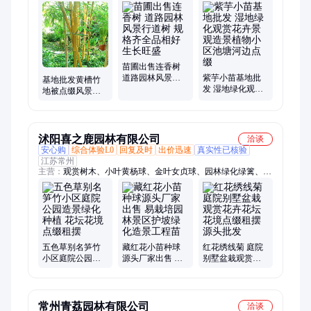
苗、海石竹、高速公路工程苗、泽苔、天人菊、金边石菖蒲、麦
冬、紫芋、王莲、迷迭香、五彩锦带、金光菊、九里香、冬青
球、海棠、双喜藤、灯笼花、白茅、红叶景天
苗圃出售连香树
道路园林风景行
紫芋小苗基地批
基地批发黄槽竹
道树 规格齐全品
发 湿地绿化观赏
地被点缀风景造
相好生长旺盛
花卉景观造景植
景园林观赏竹 庭
物小区池塘河边
院小区公园绿化
点缀
种植
沭阳喜之鹿园林有限公司
洽谈
安心购
综合体验L0
回复及时
出价迅速
真实性已核验
江苏常州
主营：
观赏树木、小叶黄杨球、金叶女贞球、园林绿化绿篱、园
林绿化苗木、苗木绿化、精品大叶黄杨球、景观花卉、造型球、
地被草花、月季、菊花、海棠、紫薇树苗、绣线菊、桂花、榉
树、红枫、五彩锦带、草坪草皮、卫矛、冬青、木香花、玉兰
五色草别名笋竹
藏红花小苗种球
红花绣线菊 庭院
小区庭院公园造
源头厂家出售 易
别墅盆栽观赏花
景绿化种植 花坛
栽培园林景区护
卉花坛花境点缀
花境点缀租摆
坡绿化造景工程
租摆 源头批发
苗
常州青荔园林有限公司
洽谈