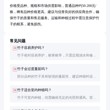
价格受品种、规格和市场供需影响，普通品种约50-200元/
株，稀有品种价格更高。建议与信誉良好的供应商合作，确
保竹子的质量和售后服务。运输和种植过程中需注意保护竹
子的根系，避免损伤。
常见问题
竹子容易养护吗？
问
竹子相对容易养护，耐寒耐旱，只需定期浇水和修
剪。但需注意防止积水，以免根部腐烂。
竹子会过度蔓延吗？
问
部分品种的竹子具有较强的蔓延性，建议种植时设置
隔离带或选择丛生型品种，如紫竹。
竹子适合室内种植吗？
问
竹子可室内种植，但需确保充足的光照和通风。室内
种植建议选择耐阴品种，如观音竹。