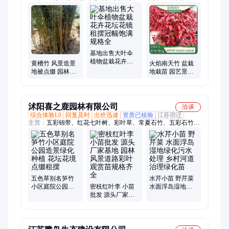
王子锦带、绿萼梅、小叶黄杨、大叶黄杨、红叶石楠、金森女
贞、白玉兰、红枫、垂丝海棠、红帽月季、丰花月季、水蜡、卫
矛、红瑞木、生态浮岛、黄金枸骨、人工浮床、高杆月季、五彩
锦带、梅花
基地出售大叶伞
植物盆栽花卉花
黄槽竹 风景造景
火焰南天竹 盆栽
坛花镜租摆冠幅
地被点缀 园林观
地栽苗 园艺景观
饱满规格全
赏竹 庭院小区公
装饰造景绿植 苗
园绿化种植
圃直售
沭阳喜之鹿园林有限公司
洽谈
综合体验L0
回复及时
出价迅速
资质已核验
江苏宿迁
主营：
五彩锦带、红花七叶树、彩叶草、常夏石竹、五彩石竹、
欧石竹、长春花、雏菊、垂吊牵牛、丹麦翠菊、非洲凤仙、国庆
菊、虞美人、金娃娃萱草、万寿菊、紫薇、蓝羊茅、花叶玉簪、
金线石菖蒲、花叶水葱、眼子菜、铜钱草、凤眼莲、大花菖蒲、
羽衣甘蓝
五色草别名笋竹
水芹小苗 野芹菜
小区庭院公园造
密枝红叶李 小苗
水面浮岛湿地绿
景绿化种植 花坛
批发 源头厂家基
化污水处理 乡村
花境点缀租摆
地 园林风景道路
河道治理绿化苗
彩叶观赏苗规格
齐全