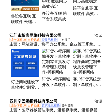
跨平台兼容 互
多设备互联 跨
联软件 高效数
多设备互联 互
平台系统集成软
据流转 数据同
联软件 云端协
件 智能连接中
步高效稳定
同中枢 远程控
枢 数据同步高
制便捷操作
江门市析客网络科技有限公司
效稳定
洽谈
综合体验L0
出价迅速
资质已核验
广东江门
主营：
网站建设、协同办公系统、企业管理系统、下
单软件定制、商城开发、OA办公系统、ERP系统开
发、公众号开发、商城网站建设、报修系统开发
订货小程序商城
客户订货系统定
订货商城建设下
开发下单软件定
制下单软件小程
单软件定制零售
制零售批发订单
序商城定制餐饮
批发在线订单管
管理系统制作-
批发管理平台-
理系统开发-析
四川辛巴远扬科技有限公司
析客网络
析客网络
洽谈
客网络
综合体验L0
出价迅速
真实性已核验
贵州贵阳
主营：
医疗器械管理系统、进销存系统、进销存管理