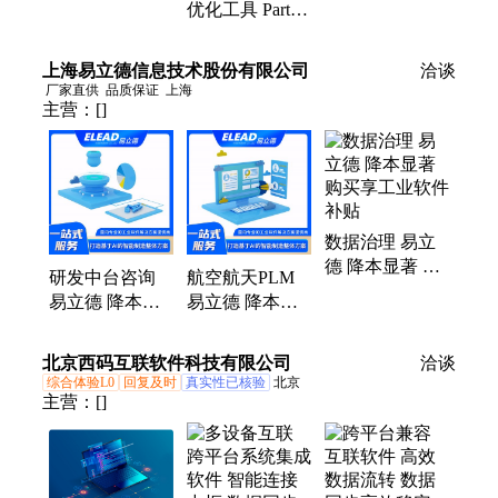
优化工具 PartAI
PartAI
管理平台
3D模型智能管
理 工业制造
上海易立德信息技术股份有限公司
洽谈
厂家直供
品质保证
上海
主营：
[]
数据治理 易立
德 降本显著 购
研发中台咨询
航空航天PLM
买享工业软件补
易立德 降本显
易立德 降本显
贴
著 购买享工业
著 购买享工业
软件补贴
软件补贴
北京西码互联软件科技有限公司
洽谈
综合体验L0
回复及时
真实性已核验
北京
主营：
[]