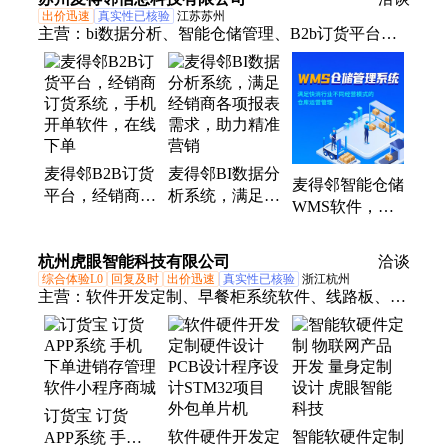
发货
出价迅速
真实性已核验
江苏苏州
主营：
bi数据分析、智能仓储管理、B2b订货平台、
手机开单软件、业务员管理系统
麦得邻B2B订货
麦得邻BI数据分
麦得邻智能仓储
平台，经销商订
析系统，满足经
WMS软件，
货系统，手机开
销商各项报表需
TMS物流运输
单软件，在线下
求，助力精准营
系统，供应链一
杭州虎眼智能科技有限公司
单
销
洽谈
体化
综合体验L0
回复及时
出价迅速
真实性已核验
浙江杭州
主营：
软件开发定制、早餐柜系统软件、线路板、单
片机设计、自助设备机
订货宝 订货
软件硬件开发定
智能软硬件定制
APP系统 手机