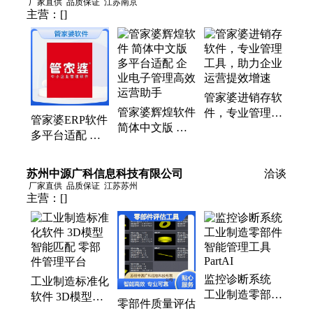
厂家直供
品质保证
江苏南京
主营：
[]
管家婆进销存软
管家婆辉煌软件
件，专业管理工
管家婆ERP软件
简体中文版 多
具，助力企业运
多平台适配 企
平台适配 企业
营提效增速
业运营高效管理
电子管理高效运
电子软件
苏州中源广科信息科技有限公司
营助手
洽谈
厂家直供
品质保证
江苏苏州
主营：
[]
监控诊断系统
工业制造标准化
工业制造零部件
软件 3D模型智
零部件质量评估
智能管理工具
能匹配 零部件