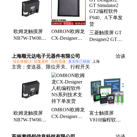
近开关、接口模块、空气开关、处理器模块、电子元
件设、路器附件手柄
欧姆龙触摸屏
OMRON欧姆龙
三菱触摸屏 GT
NB7W-TW00B
CX-Designer人
Designer2 GT
编程软件 自带
机编程软件 NS
Simulator2 GT2
系统下单发货
系列技术支持下
编程软件
上海顺元达电子元器件有限公司
洽谈
单发货
F940、A下单发
综合体验L0
回复及时
出价迅速
真实性已核验
上海
货
主营：
变送器、限位开关、行程开关
OMRON欧姆龙
欧姆龙触摸屏
富士触摸屏
CX-Designer人
NB7W-TW00B
V810|编程软
机编程软件 NS
编程软件 自带
件|TS2100系
系列技术支持下
系统下单发货
列|usb通讯下单
苏州麦得邻信息科技有限公司
单发货
洽谈