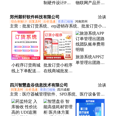
制硬件设计PCB
物联网产品开发
下单进销存管理
设计程序设计
量身定制设计
软件小程序商城
STM32项目外
虎眼智能科技
郑州燚轩软件科技有限公司
洽谈
包单片机
综合体验L0
回复及时
出价迅速
资质已核验
河南郑州
主营：
批发订货系统、erp进销存系统、批发订货小程
序、抽奖软件、批发订货软件、wms仓储管理系统、
全行业app定制开发、全行业小程序定制开发、知识
付费系统、同城直播短视频小程序app开发、同城生
活app开发、同城生活小程序开发、聊天交友app小程
旅游系统APP订
序开发、租车小程序开发、问诊小程序app开发
单管理出团路线
小程序订货商城
批发订货小程序
团队账单费用明
线上下单配送软
在线商城批发订
细
件批发订货系统
货系统 批发商
裂变进销存管理
代客下单软件一
四川智慧盘谷信息技术有限公司
洽谈
商城
客一价
回复及时
出价迅速
资质已核验
四川成都
主营：
医疗器械管理软件、SPD系统、医疗设备管理
系统