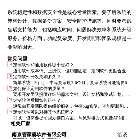
系统稳定性和数据安全性是核心考量因素。要了解系统的
架构设计、数据备份方案、安全防护措施等。同时要考虑
售后支持能力，包括响应时间、问题解决效率和系统升级
服务。价格方面，功能复杂度、开发周期和团队规模是主
要影响因素。
常见问题
问
定制软件和通用软件哪个更好？
通用软件成本低、上线快，但功能固定；定制软件更贴合业务
问
定制软件开发周期多久？
需求，但开发周期长、成本高。建议核心业务用定制，辅助功
简单系统2-3个月，中等复杂度3-6个月，复杂系统可能需要6-
能用通用软件。
问
如何保证定制软件的质量？
12个月。具体时间取决于功能需求、开发资源和测试要求。
要求开发团队提供详细的需求文档、设计文档和测试计划。分
问
定制软件后期如何维护？
阶段验收，每个里程碑都要进行功能测试和性能测试。
通常由开发团队提供维护服务，包括bug修复、功能更新和系
问
定制软件可以对接其他系统吗？
统优化。建议签订年度维护协议，明确服务内容和响应时间。
可以，但需要提前规划接口方案。常见对接方式包括API接
相关厂家
口、数据库直连和文件交换，具体选择取决于系统架构和安全
要求。
南京管家婆软件有限公司
洽谈