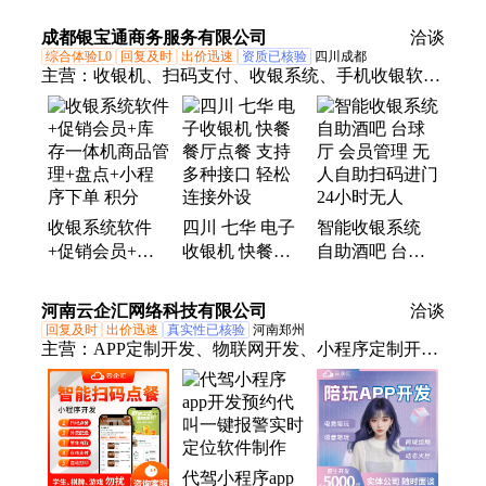
单软件客户库存
库植入抢单模
城小程序制作
管理 快马科技
式，效率倍增
商城系统开发定
成都银宝通商务服务有限公司
洽谈
制
综合体验L0
回复及时
出价迅速
资质已核验
四川成都
主营：
收银机、扫码支付、收银系统、手机收银软
件、收银软件系统、智能收银软件、零食店收银、手
机收银、水果摊收银、服装店收银、移动端收银、收
银一体机、奶茶店收银、二维码扫码、秤重一体机、
电子秤一体、生鲜条码收银、扫码收银银豹、手机收
银扫码、商业收款设备、超市收银设备、食堂刷脸设
收银系统软件
四川 七华 电子
智能收银系统
备、餐饮饭店收银、超市自助收银、足疗店收款机
+促销会员+库
收银机 快餐餐
自助酒吧 台球
存一体机商品管
厅点餐 支持多
厅 会员管理 无
理+盘点+小程
种接口 轻松连
人自助扫码进门
河南云企汇网络科技有限公司
洽谈
序下单 积分
接外设
24小时无人
回复及时
出价迅速
真实性已核验
河南郑州
主营：
APP定制开发、物联网开发、小程序定制开
发、办公软件开发、软硬件开发
代驾小程序app