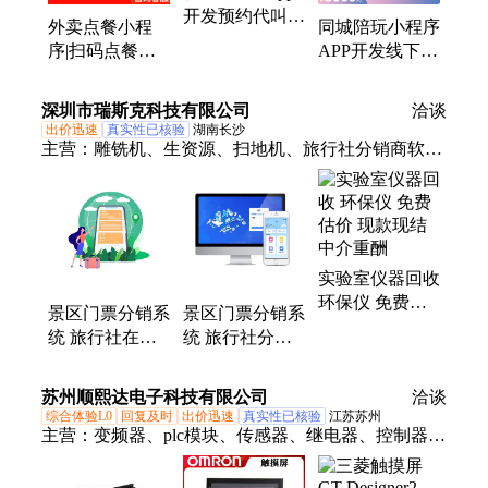
开发预约代叫一
外卖点餐小程
同城陪玩小程序
键报警实时定位
序|扫码点餐系
APP开发线下线
软件制作
统|咖啡奶茶蛋
上活动陪玩入驻
糕店下单软件开
组局系统源码搭
深圳市瑞斯克科技有限公司
洽谈
发
建
出价迅速
真实性已核验
湖南长沙
主营：
雕铣机、生资源、扫地机、旅行社分销商软
件、压铸机、铣边机、质谱仪、吹瓶机、库存vga、
频率计、龙门磨、铝基板、内存条、平衡车、数据
线、电源板、摄像头、充电线、注塑机、高清线、钻
工机、导电胶、电磁阀、汽车板、工具磨、充电宝
实验室仪器回收
环保仪 免费估
景区门票分销系
景区门票分销系
价 现款现结 中
统 旅行社在线
统 旅行社分销
介重酬
下单软件 旅游
商管理软件 支
景点二级分销管
持批量下单
苏州顺熙达电子科技有限公司
洽谈
理
综合体验L0
回复及时
出价迅速
真实性已核验
江苏苏州
主营：
变频器、plc模块、传感器、继电器、控制器、
断路器、扩展模块、通信模块、电源模块、转换开
关、网络模块、输出模块、感应开关、路器手柄、接