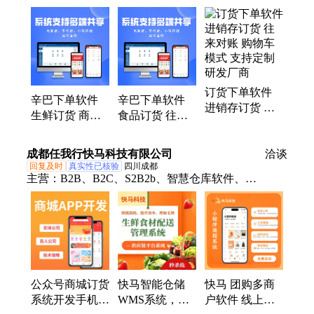
系统、三类医疗器械管理软件、医疗器械管理软件、
进销存软件、医疗器械进销存软件、药店进销存软
件、手机开单软件、批发订货下单软件、手机进销存
软件、汽修厂管理软件、医药进销存系统、订货管理
系统、订货小程序、进销存app、快消品进销存系
订货下单软件
统、食品进销存系统、汽配进销存系统、文具进销存
辛巴下单软件
辛巴下单软件
进销存订货 往
系统、副食品进销存系统医药行业进销存系统、医疗
生鲜订货 商品
食品订货 往来
来对账 购物车
器械进销存系统、进销存系统带订货端
分类禁售 支持
对账 支持定制
模式 支持定制
定制 厂家批发
研发机构
成都任我行快马科技有限公司
研发厂商
洽谈
回复及时
真实性已核验
四川成都
主营：
B2B、B2C、S2B2b、智慧仓库软件、
F2B2b2c、仓配一体化
公众号商城订货
快马智能仓储
快马 团购多商
系统开发手机下
WMS系统，仓
户软件 线上商