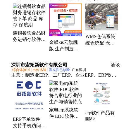
金蝶财务软件、金蝶进销存软件、湖南金蝶软件、长
沙金蝶软件、金蝶云星空、金蝶精斗云
连锁餐饮食品财
WMS仓储系统
务进销存软件
金蝶kis云旗舰
统仓统配 仓库
管下单 商品 库
版 生产制造财
代运营 仓库托
存 保质期
务ERP总账管理
管 自带WMS
进销存报表分析
深圳市宏拓新软件有限公司
洽谈
网络版
综合体验L0
出价迅速
真实性已核验
广东深圳
主营：
制造业ERP、工厂ERP、企业ERP、ERP软
件、ERP管理系统
家电erp系统软
erp软件产品有
件 EDC软件符
哪些
ERP下单软件
合家电行业的生
支持手机访问使
产与销售特点