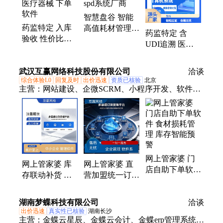
智慧盘谷 智能
药监特定 入库
高值耗材管理柜
药监特定 含
验收 性价比高
医共体方案 spd
UDI追溯 医疗
的 UDI追溯 医
系统厂商
器械经销管理系
疗器械 下单 软
统 有售后的 轻
武汉互赢网络科技股份有限公司
件
洽谈
松过证
综合体验L0
回复及时
出价迅速
资质已核验
北京
主营：
网站建设、企微SCRM、小程序开发、软件定
制开发、管家婆软件、400电话、小工单
网上管家婆 门
网上管家婆 库
网上管家婆 直
店自助下单软件
存联动补货 门
营加盟统一订货
食材损耗管理
店自助下单软件
门店自助下单软
库存智能预警
订货商城 + 进
件 紧急补货响
湖南梦蝶科技有限公司
洽谈
销存一体化
应
出价迅速
真实性已核验
湖南长沙
主营：
金蝶云星辰、金蝶云会计、金蝶erp管理系统、