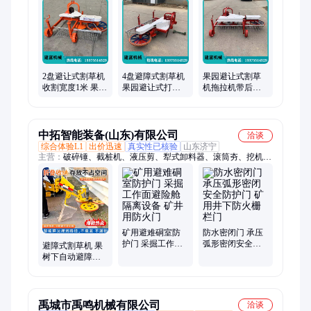
盘耙、圆盘犁、粉土机、小麦播种机、马铃薯种植机、马铃薯收
获机
2盘避让式割草机
4盘避障式割草机
果园避让式割草
收割宽度1米 果园
果园避让式打草
机拖拉机带后置
收割机 农田果树
机四轮车带的果
果树行间避障式
避障式打草机
树碎草机不伤树
除草机打草机现
货
中拓智能装备(山东)有限公司
洽谈
综合体验L1
出价迅速
真实性已核验
山东济宁
主营：
破碎锤、截桩机、液压剪、犁式卸料器、滚筒夯、挖机泥
浆泵、岩石锯、铣挖机、挖机打桩机、抓钢机、筛分斗、土壤修
复斗、电磁吸盘、沙滩清理机、莲花抓钢机、装载机清扫车、护
栏清洗机、除雪滚刷、锚索切割机、皮带取样机、空气炮、焊网
机、钻孔测斜仪、电动皮带纠偏器、坑道钻机
矿用避难硐室防
防水密闭门 承压
护门 采掘工作面
弧形密闭安全防
避障式割草机 果
避险舱隔离设备
护门 矿用井下防
树下自动避障打
矿井用防火门
火栅栏门
草机 丘陵山地高
杂草碎草机
禹城市禹鸣机械有限公司
洽谈