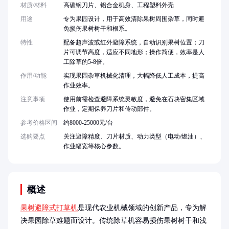
材质/材料
高碳钢刀片、铝合金机身、工程塑料外壳
用途
专为果园设计，用于高效清除果树周围杂草，同时避
免损伤果树树干和根系。
特性
配备超声波或红外避障系统，自动识别果树位置；刀
片可调节高度，适应不同地形；操作简便，效率是人
工除草的5-8倍。
作用/功能
实现果园杂草机械化清理，大幅降低人工成本，提高
作业效率。
注意事项
使用前需检查避障系统灵敏度，避免在石块密集区域
作业，定期保养刀片和传动部件。
参考价格区间
约8000-25000元/台
选购要点
关注避障精度、刀片材质、动力类型（电动/燃油）、
作业幅宽等核心参数。
概述
果树避障式打草机
是现代农业机械领域的创新产品，专为解
决果园除草难题而设计。传统除草机容易损伤果树树干和浅