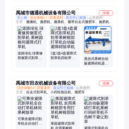
机
草机避障式除草
款液压杂草粉碎
机
机
禹城市德通机械设备有限公司
洽谈
安心购
综合体验L1
回复及时
真实性已核验
山东德州
主营：
撒播机、撒肥机、撒粪机、履带自走式撒肥车、施肥机、
三轮车一体撒粪车、果园开沟施肥机、铺灰机
道路绿化 绿篱修
2盘3盘4盘避障式
剪侧置式割草机
割草机四轮带果
悬挂式果树自动
果树园株间避障
树根部打草机自
躲避障碍机器果
式打草机
动躲避障碍除草
园行间树空不伤
机
树干打草机避障
割草
禹城市田农机械设备有限公司
洽谈
综合体验L0
回复及时
真实性已核验
山东德州
主营：
自走式割草机、小四轮拖拉机、撒肥车
可乘坐避障式割
草机全自动打草
果园避障式割草
机林间果树除草
机 农用果树根部
避障式割草机自