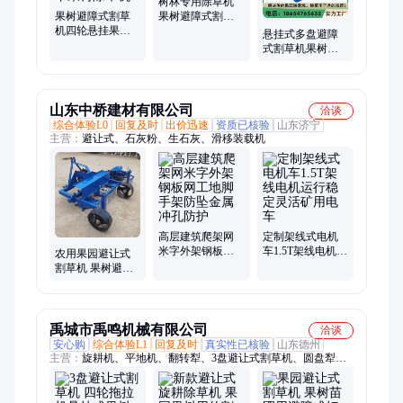
树林专用除草机
果树避障式割草
果树避障式割草
机四轮悬挂果园
机 不伤树根的打
悬挂式多盘避障
行间树根杂草打
草机
式割草机果树园
草机苹果树除草
林树空草打草机
机
自动躲避障碍除
草机
山东中桥建材有限公司
洽谈
综合体验L0
回复及时
出价迅速
资质已核验
山东济宁
主营：
避让式、石灰粉、生石灰、滑移装载机
高层建筑爬架网
定制架线式电机
米字外架钢板网
车1.5T架线电机运
农用果园避让式
工地脚手架防坠
行稳定灵活矿用
割草机 果树避障
金属冲孔防护
电车
除草机 碎草杂草
打草机树空清草
机
禹城市禹鸣机械有限公司
洽谈
安心购
综合体验L1
回复及时
真实性已核验
山东德州
主营：
旋耕机、平地机、翻转犁、3盘避让式割草机、圆盘犁、
割草机、收获机、播种机