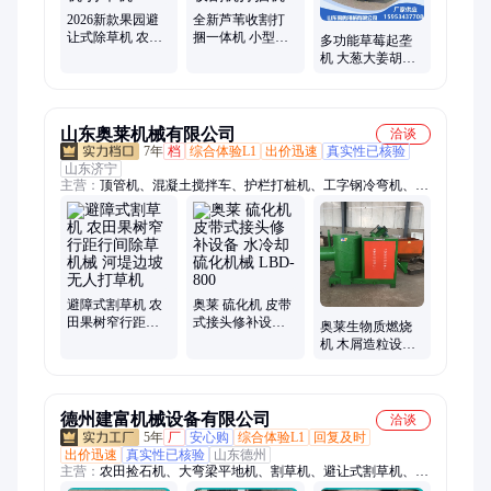
2026新款果园避
全新芦苇收割打
让式除草机 农用
捆一体机 小型牧
多功能草莓起垄
果树底下避障式
草小麦水稻收割
机 大葱大姜胡萝
割草机 打草机
杞柳收割机打捆
卜开沟机 大棚农
机
田旋耕机
山东奥莱机械有限公司
洽谈
7年
档
综合体验L1
出价迅速
真实性已核验
山东济宁
主营：
顶管机、混凝土搅拌车、护栏打桩机、工字钢冷弯机、自
动上料搅拌车、螺旋筋成形机、钢筋焊网机、等离子切割机、挖
机贝型斗、抓木机、混凝土输送泵、螺旋钻机、破碎锤、劈裂
机、绳锯机、随车挖、激光整平机、混凝土摊铺机、电动玻璃吸
盘、生物质燃烧机、自动排焊机、焊网机、激光切割机、制氮
机、扫地车
避障式割草机 农
奥莱 硫化机 皮带
田果树窄行距行
式接头修补设备
奥莱生物质燃烧
间除草机械 河堤
水冷却硫化机械
机 木屑造粒设备
边坡无人打草机
LBD-800
10万大卡生物质
燃烧
德州建富机械设备有限公司
洽谈
5年
厂
安心购
综合体验L1
回复及时
出价迅速
真实性已核验
山东德州
主营：
农田捡石机、大弯梁平地机、割草机、避让式割草机、镇
压器、筑埂机、翻转犁、撒肥机、搂草机、碎草机、旋耕机、圆