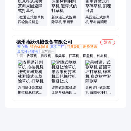
3盘避让式割草机
新款避让式旋耕
果园避让式割草
四轮拖拉机悬挂
除草机 果园果树
机 果树苗圃用避
式果树茶树果园
用的割草机 避障
障式打草碎草机
避障式打草机
式的打草机
割茬可调
德州驰跃机械设备有限公司
洽谈
安心购
综合体验L0
真实工厂
回复及时
出价迅速
真实性已核验
山东德州
主营：
收获机、插秧机、撒粪车、打草机、摆盘机、种树机、翻
转犁、夯实机、开沟机、打夯机、挖坑机、捡石机、收捡机、栽
苗机、打药机、挖薯机、种植机、打秧机、搂草机、耕地犁、喷
药机、割草机、打包机、镇压机、栅条犁、无墒沟犁
农用避让割草机
避障式割草机避
果树避让式割草
拖拉机悬挂式果
让除草机果园果
机 苗圃草坪打草
树茶树林避障式
树打草机四轮拖
机 碎草机 多盘树
杂草除草机 打草
拉机带避让式
空避障割草
机