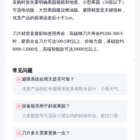
采购时首先要明确果园规模和地形。小型果园（50亩以下）
可选电动版，大型果园建议燃油版。避障精度是关键指标，
优质产品的探测误差应小于2cm。

刀片材质直接影响使用寿命，高碳钢刀片寿命约200-300小
时，硬质合金刀片可达500小时以上。价格方面，基础款约
8000-12000元，高端智能款可达20000元以上。
常见问题
避障系统在雨天是否可靠？
问
优质产品的红外避障系统具有防水设计，小雨天气仍
可正常工作。但暴雨天气建议暂停作业，以免影响传
感器精度。超声波系统受天气影响较小。
设备能否用于斜坡果园？
问
大多数型号可适应15度以内的斜坡作业。超过15度的
陡坡，建议选择专门设计的斜坡版，其重心更低，防
侧翻性能更好。
刀片多久需要更换一次？
问