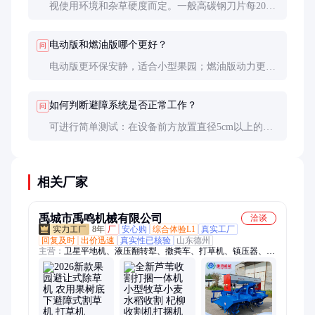
视使用环境和杂草硬度而定。一般高碳钢刀片每200
小时需要更换，硬质合金刀片可达500小时。发现切
割效率明显下降或出现缺口时应立即更换。
电动版和燃油版哪个更好？
问
电动版更环保安静，适合小型果园；燃油版动力更
强，适合大型果园或杂草茂密区域。具体选择要考虑
果园面积、电源便利性和维护能力。
如何判断避障系统是否正常工作？
问
可进行简单测试：在设备前方放置直径5cm以上的立
柱，观察刀片反应。正常情况应在距离立柱10cm左右
开始避让。定期校准可确保系统精度。
相关厂家
禹城市禹鸣机械有限公司
洽谈
8年
厂
安心购
综合体验L1
真实工厂
回复及时
出价迅速
真实性已核验
山东德州
主营：
卫星平地机、液压翻转犁、撒粪车、打草机、镇压器、割
草压扁机、激光平地机、土豆播种机、施肥机、圆盘耙、筑埂
机、除草机、红薯收获机、打捆机、搂草机、精播机、起垄覆膜
机、中耕机、灭茬机、起垄犁、玉米播种机、圆盘犁、秸秆还田
机、割晒机