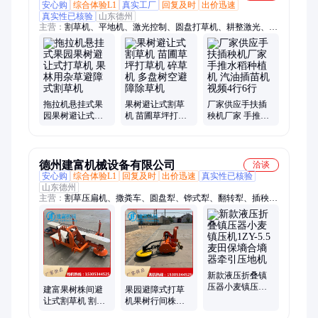
安心购
综合体验L1
真实工厂
回复及时
出价迅速
真实性已核验
山东德州
主营：
割草机、平地机、激光控制、圆盘打草机、耕整激光、花
生收获机、土地拉平机、拖拉机牵引、牧草苜蓿圆盘、单杠拖拉
机带、牧草苜蓿后置、卫星定位激光
拖拉机悬挂式果
果树避让式割草
厂家供应手扶插
园果树避让式打
机 苗圃草坪打草
秧机厂家 手推水
草机 果林用杂草
机 碎草机 多盘树
稻种植机 汽油插
避障式割草机
空避障除草机
苗机 视频4行6行
德州建富机械设备有限公司
洽谈
安心购
综合体验L1
回复及时
出价迅速
真实性已核验
山东德州
主营：
割草压扁机、撒粪车、圆盘犁、铧式犁、翻转犁、插秧
机、药材收获机、捡石机、小麦播种机、平地机、土豆收获机、
挖坑机、搂草机、旋耕机、筑埂机、水田打浆机、土豆播种机、
喷药机、开沟机、割草机、圆盘耙、打捆机、粉碎机
新款液压折叠镇
压器小麦镇压机
建富果树株间避
果园避障式打草
1ZY-5.5麦田保墒
让式割草机 割幅2
机果树行间株间
合墒器牵引压地
米12刀片果园打
除草机左右侧移