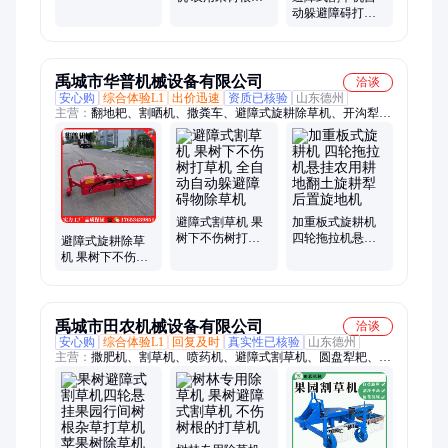
专用打草机树根
动躲避障碍打草
部除草机
机果树行间碎草
机不伤树干避让
割草
禹城市华普机械设备有限公司
洽谈
安心购
综合体验L1
出价迅速
资质已核验
山东德州
主营：
翻地耙、割晒机、撒粪车、避障式旋耕除草机、开沟犁、
种树机、花生犁、带水田、杂草粉、土豆机、点播机、挖红薯、
搂草机、精播机、搂集机、栅条犁、粉碎机、整平机、移栽机、
施肥机、起垄犁、杨粪机、捡石机、筑埂机、粉土机、插秧机
避障式割草机 果
加重板式旋耕机
树下不伤树打草
四轮拖拉机悬挂
避障式旋耕除草
机 全自动自动躲
农用耕地翻土旋
机 果树下不伤树
避障碍物除草机
耕犁 后置旋地机
打草机 多功能全
自动碎草机
禹城市田农机械设备有限公司
洽谈
安心购
综合体验L1
回复及时
真实性已核验
山东德州
主营：
撒肥机、割草机、喷药机、避障式割草机、圆盘犁耙、吸
粮机、平地机