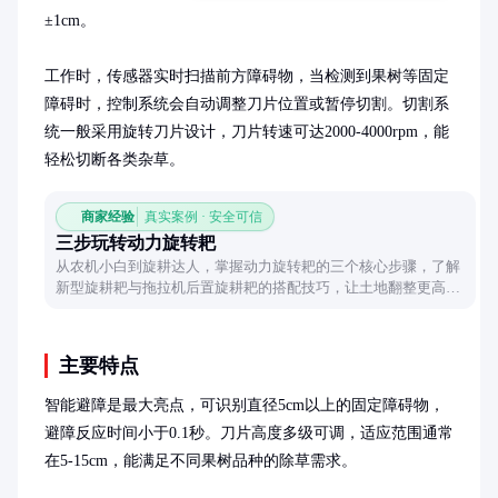
±1cm。

工作时，传感器实时扫描前方障碍物，当检测到果树等固定
障碍时，控制系统会自动调整刀片位置或暂停切割。切割系
统一般采用旋转刀片设计，刀片转速可达2000-4000rpm，能
轻松切断各类杂草。
商家经验
真实案例 · 安全可信
三步玩转动力旋转耙
从农机小白到旋耕达人，掌握动力旋转耙的三个核心步骤，了解
新型旋耕耙与拖拉机后置旋耕耙的搭配技巧，让土地翻整更高
效。
主要特点
智能避障是最大亮点，可识别直径5cm以上的固定障碍物，
避障反应时间小于0.1秒。刀片高度多级可调，适应范围通常
在5-15cm，能满足不同果树品种的除草需求。
