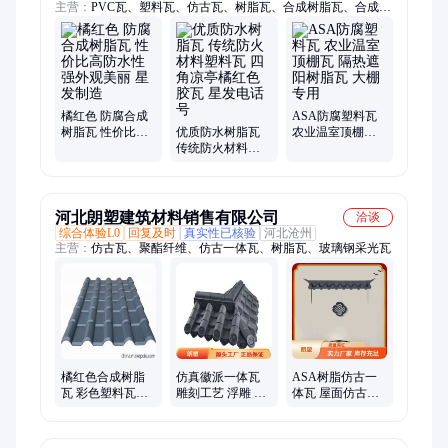
主营：
PVC瓦、塑料瓦、仿古瓦、树脂瓦、合成树脂瓦、合成树
脂瓦配件、屋檐瓦、屋面瓦、仿古一体瓦、防腐、防水、防火
橘红色 防腐合成
ASA防腐塑料瓦
树脂瓦 性价比高
优质防水树脂瓦
农业温室顶棚瓦
防水性强外观美
传统防火材料塑
隔热遮阳树脂瓦
丽 星发制造
料瓦 四角凉亭橘
大棚专用
红色胶瓦 星发电
话号
河北朗塑建筑材料销售有限公司
洽谈
综合体验L0
回复及时
真实性已核验
河北沧州
主营：
仿古瓦、聚酯纤维、仿古一体瓦、树脂瓦、玻璃钢采光瓦
橘红色合成树脂
仿真徽派一体瓦
ASA树脂仿古一
瓦 彩色塑料瓦滴
雕刻工艺 浮雕 工
体瓦 屋面仿古瓦
水檐 可定制 朗塑
艺传统工艺 全国
自建房四合院寺
可发 结构稳固
庙围墙瓦 可定制
厂家