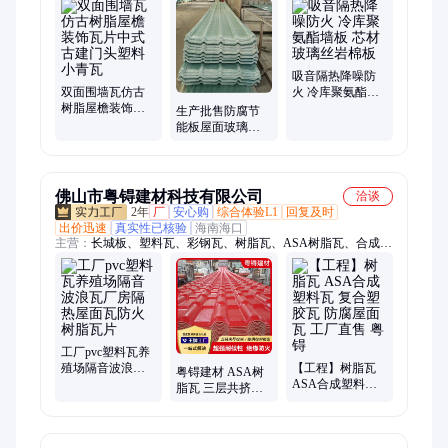
吸音隔热降噪防
双面围墙瓦仿古
火 冷库聚氨酯墙
树脂屋檐装饰瓦
板 芯材玻璃丝岩
生产批售防腐节
片中式古建门头
棉板
能板屋面玻璃钢
塑料小青瓦
防腐瓦FRP采光板
佛山市粤锝建材科技有限公司
洽谈
2年
厂
安心购
综合体验L1
回复及时
出价迅速
真实性已核验
海南海口
主营：
长城板、塑料瓦、彩钢瓦、树脂瓦、ASA树脂瓦、合成树
脂瓦、铝隔热瓦、pvc瓦、pvc复合瓦、屋面瓦、长城铝瓦、采光
瓦、透明瓦、长城瓦、养殖场防腐瓦、pvc塑料瓦、屋顶瓦、仿
古瓦、中空瓦、pvc水槽、防腐塑料瓦、玻璃钢瓦、隔热铝瓦、
透明阳光板、耐力板
工厂pvc塑料瓦养
殖场隔音波浪瓦
【工程】树脂瓦
粤锝建材 ASA树
厂房隔热屋面瓦
ASA合成塑料瓦
脂瓦 三层共挤防
防火树脂瓦片
复合塑胶瓦 防腐
腐隔热 轻质高强
屋面瓦 工厂直售
屋面瓦 免费寄样
粤锝