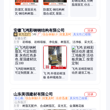
排水沟
彩钢琉璃瓦 仿树
脂屋面瓦 仿古建
筑用瓦 屋顶瓦
防腐瓦 屋面采光
防腐瓦 钢结构树
瓦 钢结构树脂合
脂合成瓦 屋面采
成瓦厂房车间使
光瓦 厂房车间使
用
用
安徽飞鸿彩钢钢结构有限公司
洽谈
5年
厂
综合体验L0
回复及时
真实性已核验
安徽合肥
主营：
岩棉板、岩棉墙板、净化板、树脂瓦、洁净板、采光瓦、
彩钢夹芯板、彩钢围挡、施工围挡、小草围挡、彩钢翻新施工、
彩钢瓦、活动板房、硅岩板、烘道板、铝镁锰板、岩棉顶板、道
路围挡、泡沫夹芯板、彩钢车棚、钢结构厂房、钢结构施工、彩
钢
飞鸿彩钢树脂瓦
飞鸿 岩棉彩钢活
可定制图案 灰色
动房 建筑工地板
飞 鸿 外墙岩棉顶
红色多色 屋顶建
房 活动板房施工
板 各种规格加工
材抗压100
按需定制
定制 实地工厂
山东美强建材有限公司
洽谈
安心购
综合体验L0
回复及时
出价迅速
真实性已核验
山东临沂
主营：
树脂瓦配件、合成树脂瓦、采光瓦、金属雕花板