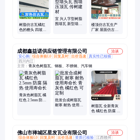
压顶瓦、围墙瓦、琉璃瓦围墙、围墙一体瓦、围墙瓦顶、围墙顶
瓦、围墙墙头瓦、仿古围墙瓦、围墙连体瓦、双面围墙瓦
宜 兴人字型树脂
围墙瓦 新型墙头
树脂仿古瓦橘红
楼顶仿古瓦生产
瓦 围墙压顶瓦 传
色的檐头 四坡屋
厂家 屋面仿古树
树建材
脊仿古合成树脂
脂瓦厂家直供 传
瓦厂家定制 传树
树建材
建材
成都鑫益诺供应链管理有限公司
洽谈
安心购
综合体验L0
回复及时
出价迅速
真实性已核验
四川内江
主营：
青灰色树脂瓦、钢板、不锈钢、汽车钢
青灰色树脂瓦 橘
红色 2.5mm 防腐
批发合成树脂瓦
隔热 使用寿命长
耐寒 耐热 使用寿
树脂瓦 全新青灰
命长 青灰色 橘红
色 橘红色 防腐 隔
色 可定制
热 2.3 颜色长度可
定制
佛山市禅城区星发瓦业有限公司
洽谈
综合体验L0
回复及时
出价迅速
资质已核验
江西赣州