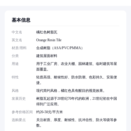
基本信息
中文名
橘红色树脂瓦
英文名
Orange Resin Tile
材质/用料
合成树脂（ASA/PVC/PMMA）
分类
建筑屋面材料
用途
用于工业厂房、农业大棚、园林建筑、临时建筑等屋
面覆盖。
特性
轻质高强、耐候性好、防水防潮、色彩持久、安装便
捷。
风格
现代简约风格，橘红色具有醒目的视觉效果。
发展历史
树脂瓦起源于20世纪70年代的欧洲，21世纪初在中国
得到广泛应用。
参考价格区间
约20-50元/平方米
选购要点
关注材质、厚度、耐候性、抗冲击性、防火等级等参
数。