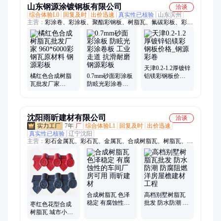
山东钢源涂镀钢板有限公司
洽谈
综合体验L0
回复及时
出价迅速
真实性已核验
山东滨州
主营：
彩涂卷、彩涂板、聚酯彩钢板、树脂瓦、氟碳彩板、彩钢
围挡板、彩色涂层钢板
天津0.2-1.2厚镀锌
橘红色合成树脂
0.7mm砂面彩涂板
铝镁彩钢板价格_
瓦批发厂家
防眩光彩涂卷板
钢源彩卷
960*6000彩钢瓦
工业走道 抗滑耐
原材料 钢源彩板
磨 钢源彩板
沈阳雨昕建材有限公司
洽谈
7年
厂
综合体验L1
回复及时
出价迅速
真实性已核验
辽宁沈阳
主营：
彩石金属瓦、彩石瓦、金属瓦、合成树脂瓦、树脂瓦、合
成树脂瓦厂家、树脂瓦厂家、彩石金属瓦厂家、北京彩石金属瓦
厂家、仿古瓦、彩石金属瓦批发
合成树脂瓦 色泽
高档别墅树脂瓦
稳定 有腐蚀性的
批发 防水防潮 防
枣红色花型合成
车间厂房可用 雨
腐阻燃 洋房屋檐
树脂瓦 城市小区
昕建材
建材工程
景区建筑建设围