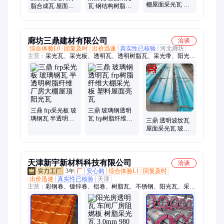
棚屋面采光瓦 钢
脂合成瓦 屋面采
瓦 钢结构树脂合
结构树脂合成瓦
光瓦 厂房车间使
成瓦厂房车间使
厂房车间用一级
用
用
阻燃
廊坊三鼎建材有限公司
洽谈
综合体验L0
回复及时
出价迅速
真实性已核验
河北廊坊
主营：
采光瓦、采光板、透明瓦、透明树脂瓦、采光带、阳光
板、耐力板、pc阳光板、frp采光瓦、玻璃钢瓦、PC中空板、冰
火板、无机预涂板、洁净板、防水卷材、防水透气膜、防潮隔汽
膜、pc隔汽层、呼吸纸、隔汽防潮膜、pe隔汽膜、可溶性采光带
三鼎 frp采光板 玻
三鼎 玻璃钢透明
璃钢瓦 半透明树
瓦 frp树脂纤维大
三鼎 透明波纹瓦
脂纤维 厂房大棚
棚采光板 塑料屋
屋面采光瓦 玻璃
屋顶阳光瓦
面亮瓦
钢阳光板 frp树脂
纤维亮瓦
天津新宇新材料科技有限公司
洽谈
3年
厂
安心购
综合体验L1
回复及时
出价迅速
真实性已核验
天津
主营：
彩钢卷、镀锌卷、铝卷、树脂瓦、不锈钢、阳光瓦、采光
瓦、楼承板、C型钢、Z型钢、彩钢瓦、镀锌板、冷轧卷、锌铝
镁、热轧板、铝箔、打包带、彩铝卷、工字钢、扁钢、电缆桥
架、镀锌打包带、烤蓝打包带、免浇筑楼承板、新宇彩钢卷、角
钢