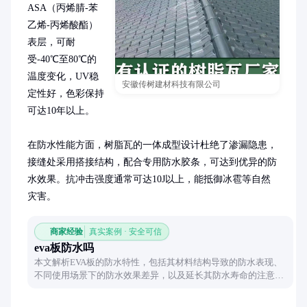
ASA（丙烯腈-苯
乙烯-丙烯酸酯）
表层，可耐
受-40℃至80℃的
温度变化，UV稳
安徽传树建材科技有限公司
定性好，色彩保持
可达10年以上。

在防水性能方面，树脂瓦的一体成型设计杜绝了渗漏隐患，
接缝处采用搭接结构，配合专用防水胶条，可达到优异的防
水效果。抗冲击强度通常可达10J以上，能抵御冰雹等自然
灾害。
商家经验
真实案例 · 安全可信
eva板防水吗
本文解析EVA板的防水特性，包括其材料结构导致的防水表现、
不同使用场景下的防水效果差异，以及延长其防水寿命的注意事
项，帮助读者全面了解EVA板的防水性能。