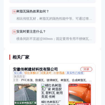
质料不应出现）；三用打火机测试防火性（离火自熄
为佳）；四测厚度是否均匀达标。
树脂瓦隔热效果如何？
问
相比传统瓦材，树脂瓦的隔热性能中等。可通过增加
空气层或选用特殊隔热型号来提升效果。夏季建议搭
配通风设计使用。
安装时要注意什么？
问
檩条间距不宜超过660mm；固定要用专用不锈钢瓦
钩；搭接长度不少于100mm；屋脊、檐口等部位要做
特殊处理。
相关厂家
安徽传树建材科技有限公司
洽谈
安心购
综合体验L0
回复及时
出价迅速
真实性已核验
陕西西安
主营：
PVC吊顶、防腐瓦、玻璃钢瓦、树脂瓦、合成树脂瓦、养
猪场吊顶、车间吊顶、采光瓦、采光板、猪场吊顶、FRP 采光
瓦、PVC瓦、厂房吊顶、猪场吊顶材料、塑钢檩条、塑钢瓦、防
腐檩条、聚酯防腐瓦、耐酸防腐瓦、透明瓦、防腐板、猪场瓦、
防腐隔热瓦、frp 采光板、喷塑檩条
橘红色树脂瓦厂