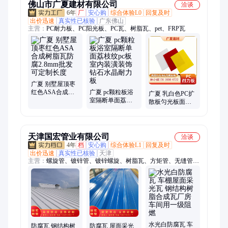
佛山市广夏建材有限公司
洽谈
6年
厂
安心购
综合体验L0
回复及时
出价迅速
真实性已核验
广东佛山
主营：
PC耐力板、PC阳光板、PC瓦、树脂瓦、pet、FRP瓦
广夏 别墅屋顶枣
红色ASA合成树
广夏 pc颗粒板浴
广夏 乳白色PC扩
脂瓦防腐2.8mm批
室隔断单面荔枝
散板匀光板面板
发可定制长度
纹pc板室内装潢装
户外灯片PC整板
饰钻石水晶耐力
批发2mm
板
4mm6,mm
天津国宏管业有限公司
洽谈
4年
档
安心购
综合体验L1
回复及时
出价迅速
真实性已核验
天津
主营：
螺旋管、镀锌管、镀锌螺旋、树脂瓦、方矩管、无缝管、
套管、镀锌水泵管、Z型钢、烤蓝打包带、镀锌带钢、镀锌钢格
板、玻璃棉毡、钢轨、热镀锌卷、钢轨压板、锌铝镁天沟、马钢
彩涂卷、彩钢板、螺旋打井管、螺旋地桩、建筑预埋桩、河道钢
板桩、C型钢、楼承板、高压合金管
水光白防腐瓦 车
防腐瓦 钢结构树
防腐瓦 屋面采光