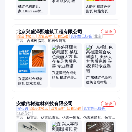
家 树脂胶瓦 塑料
瓦 耐用美观 传树
橘红色树脂瓦厂
A传树 橘红色树
家 3.0mm asa树脂
脂瓦 树脂彩瓦公
材质 规格齐全 可
司 屋面瓦片 仿古
定制 传树建材
美观
北京兴盛泽熙建筑工程有限公司
洽谈
综合体验L0
回复及时
出价迅速
真实性已核验
北京
主营：
合成树脂瓦、彩石金属瓦
兴盛泽熙合成树
脂瓦 橘红色美丽
广 东橘红色高档
兴盛泽熙合成树
大方 库存充足售
建筑合成树脂瓦
脂瓦 防水美观响
后完善 专业靠谱
美丽大方售后完
应迅速 橘红色美
善 兴盛泽熙专业
丽大方 专业靠谱
靠谱
安徽传树建材科技有限公司
洽谈
安心购
综合体验L0
回复及时
出价迅速
真实性已核验
江苏苏州
主营：
仿古瓦、仿古琉璃瓦、仿古一体瓦、仿古树脂瓦、仿古合
成树脂瓦、一体仿古瓦、树脂仿古瓦、古建仿古瓦、仿古塑料
瓦、仿古连体瓦、仿古改造瓦、仿古屋面瓦、新型仿古瓦、围墙