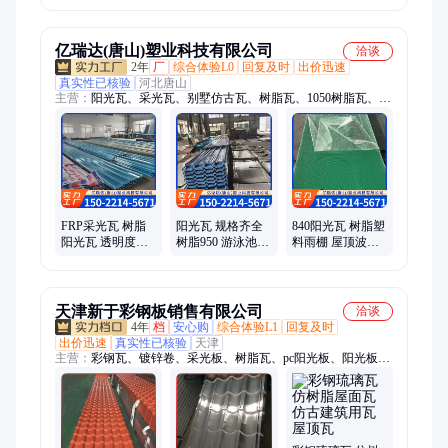
墙瓦 整齐美观
亿瑞达(唐山)塑业科技有限公司
洽谈
2年
厂
综合体验L0
回复及时
出价迅速
真实性已核验
河北唐山
主营：
阳光瓦、采光瓦、别墅仿古瓦、树脂瓦、1050树脂瓦、玻
璃钢透明瓦、屋顶车棚透明瓦、聚酯纤维阳光板、防腐瓦、FRP
采光板、水白色阳光板、一级阻燃采光板、可溶性采光带、采光
波纹板、760型角驰瓦、镀锌卷、采光卷、阻燃采光瓦、全透明
采光瓦、波浪板琉璃瓦、白色角驰瓦、蓝色阳光瓦、930瓦楞
板、FRP阳光板
FRP采光瓦 树脂
阳光瓦 规格齐全
840阳光瓦 树脂塑
阳光瓦 透明度高
树脂950 游泳池污
料雨棚 屋顶波浪
防腐板 多种颜色
水处理厂 亿瑞达
PC透明瓦 亿瑞达
可选
天津新于彩钢板销售有限公司
洽谈
4年
档
安心购
综合体验L1
回复及时
出价迅速
真实性已核验
天津
主营：
彩钢瓦、镀锌卷、采光板、树脂瓦、pc阳光板、阳光板
瓦、聚酯彩钢卷、氟碳彩钢卷、光伏立柱、高耐候彩钢卷、轨道
建筑钢结构、楼承板、镀锌CZ型钢、镀锌带钢、镀锌打包带、
免浇筑楼承板、镀铝锌卷、锌铝镁卷、锌铝镁带钢、镀锌几字型
钢、纳米彩钢板、马口铁、镀锡板、铝镁锰板、打包带、不锈钢