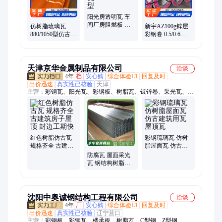
阳光房透明瓦 车
间厂房阻燃板 树
仿树脂琉璃瓦
新宇AZ100g锌层
脂采光瓦 3.0mm
880/1050型仿古瓦
彩钢卷 0.5/0.6海
980型
别墅园林景区屋
蓝白灰色大量现
顶瓦
货
天津京华金属制品有限公司
洽谈
4年
档
安心购
综合体验L1
回复及时
出价迅速
真实性已核验
天津
主营：
彩钢瓦、阳光瓦、彩钢板、树脂瓦、镀锌卷、采光瓦、波
浪瓦、透明瓦、锌铝镁、阳光房、镀锌钢板、雨棚搭建、镀锌瓦
楞板、镀锌铁皮卷、阻燃阳光板、温室培育大棚、高强度捆扎
带、钢收边阳光板、新宇绿色彩钢瓦、烤蓝铁皮打包带、热镀锌
带钢、镀锌带钢、q195带钢、frp透明采光瓦、FRP阳光瓦
红色树脂仿古瓦
彩钢琉璃瓦 仿树
规格齐全 古建筑
脂屋面瓦 仿古建
房子屋顶 封边工
筑用瓦 屋顶瓦
防腐瓦 屋面采光
期快
瓦 钢结构树脂合
成瓦厂房车间使
用
沈阳中奥诚钢结构工程有限公司
洽谈
4年
厂
安心购
综合体验L1
回复及时
出价迅速
真实性已核验
辽宁营口
主营：
彩钢板、彩钢瓦、楼承板、树脂瓦、C型钢、Z型钢、檩