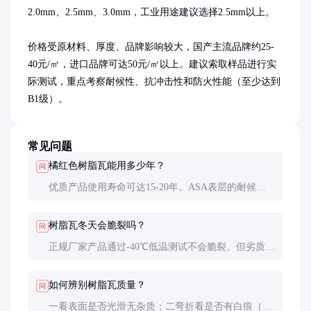
2.0mm、2.5mm、3.0mm，工业用途建议选择2.5mm以上。

价格受原材料、厚度、品牌影响较大，国产主流品牌约25-
40元/㎡，进口品牌可达50元/㎡以上。建议索取样品进行实
际测试，重点考察耐候性、抗冲击性和防火性能（至少达到
B1级）。
常见问题
橘红色树脂瓦能用多少年？
问
优质产品使用寿命可达15-20年。ASA表层的耐候性
最好，普通PVC表层约8-10年。实际寿命还受安装质
量、当地气候条件影响。
树脂瓦冬天会脆裂吗？
问
正规厂家产品通过-40℃低温测试不会脆裂。但劣质
产品在严寒地区可能出现开裂，选购时要注意低温冲
击性能指标。
如何辨别树脂瓦质量？
问
一看表面是否光滑无杂质；二弯折看是否有白痕（优