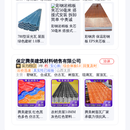
条、楼承瓦、几字型钢、彩钢房、钢结构、岩棉彩钢板、彩钢岩
棉板、保温彩钢板、彩钢保温板、夹芯彩钢板、彩钢夹芯板、夹
心彩钢板、彩钢夹心板、阻燃彩钢板、采光板、采光瓦、防腐
板、钢结构厂房、彩板房、免浇筑楼承板
彩钢岩棉板 夹芯
50毫米 搭接式安
装 拆卸简单 中奥
780型采光瓦 屋面
彩钢房 保温彩钢
诚
绿色建材 1.0厚树
板 EPS夹芯板 双
脂 耐酸碱腐蚀 中
层铁皮强度好耐
奥诚
腐蚀
保定腾美建筑材料销售有限公司
洽谈
3年
档
安心购
综合体验L0
回复及时
出价迅速
真实性已核验
山西太原
主营：
塑钢瓦、合成瓦、仿古瓦、树脂瓦、琉璃瓦、屋顶瓦、米
兰瓦、门头瓦、屋面瓦、彩石瓦、一体瓦、波浪瓦、罗马瓦、塑
料瓦、屋檐装饰、建筑材料、塑料薄瓦、景区围墙、屋面用瓦、
隔热金属瓦、彩石金属瓦、装饰墙头瓦、平改坡屋面、屋面金属
瓦、农家小院瓦顶
腾美建筑 红色黑
农村房屋3.0MM
腾美树脂瓦厂家
色多色 仿古瓦屋
灰色红色塑料薄
承载力强抗风抗
顶用 灰色 树脂瓦
瓦 合成树脂瓦100
压颜色齐全 耐腐
别墅仿古屋面瓦
平方平铺要多久
蚀防火 三种规格