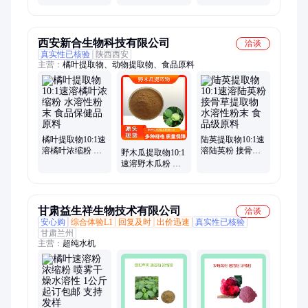
纤维 含黄酮 规格
可提供小样 10:1
齐全
规格
西安新合生物科技有限公司
洽谈
真实性已核验
陕西西安
主营：
橘叶提取物、动物提取物、食品原料
橘叶提取物10:1速
陆英提取物10:1速
溶橘叶浓缩粉 水
溶陆英粉 接骨草
野木瓜提取物10:1
溶性粉末 食品保
提取物 水溶性粉
速溶野木瓜粉 铁
健品原料
末 食品级原料
脚海棠提取物 水
溶性粉末
甘肃益生祥生物技术有限公司
洽谈
安心购
综合体验L1
回复及时
出价迅速
真实性已核验
甘肃兰州
主营：
超纯水机