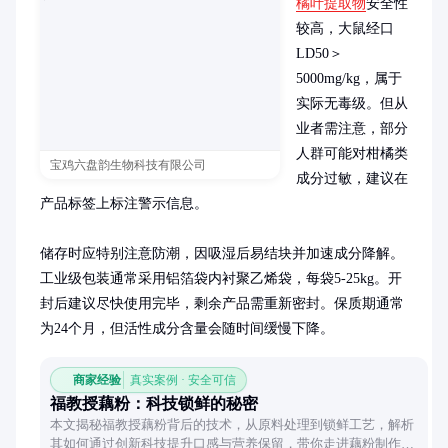
橘叶提取物
安全性
较高，大鼠经口
LD50＞
5000mg/kg，属于
实际无毒级。但从
业者需注意，部分
人群可能对柑橘类
宝鸡六盘韵生物科技有限公司
成分过敏，建议在
产品标签上标注警示信息。

储存时应特别注意防潮，因吸湿后易结块并加速成分降解。
工业级包装通常采用铝箔袋内衬聚乙烯袋，每袋5-25kg。开
封后建议尽快使用完毕，剩余产品需重新密封。保质期通常
为24个月，但活性成分含量会随时间缓慢下降。
商家经验
真实案例 · 安全可信
福教授藕粉：科技锁鲜的秘密
本文揭秘福教授藕粉背后的技术，从原料处理到锁鲜工艺，解析
其如何通过创新科技提升口感与营养保留，带你走进藕粉制作的