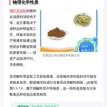
物理化学性质
橘叶浓缩粉
的颜色
从浅黄到深棕色不
等，这主要取决于
原料品种和提取工
艺。经验丰富的生
产商通常能通过颜
色初步判断提取物
的质量等级——优
甘肃益生祥生物技术有限公司
质产品色泽均匀，
无焦糊味。

其溶解性受提取工艺影响显著。水提物水溶性较好但可能含
有较多杂质，醇提物活性成分含量高但溶解性稍差。pH值范
围5.5-7.0，属于弱酸性至中性物质，这一特性使其能与大多
数食品和化妆品基质相容。
商家经验
真实案例 · 安全可信