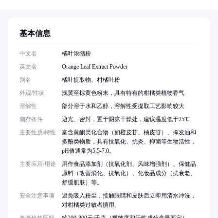
基本信息
中文名
橘叶浓缩粉
英文名
Orange Leaf Extract Powder
别名
橘叶提取物、柑橘叶粉
外观/性状
浅黄至棕黄色粉末，具有特有的柑橘类植物香气
溶解性
部分溶于水和乙醇，溶解性受提取工艺影响较大
储存条件
避光、密封，置于阴凉干燥处，建议温度低于25℃
主要性质/特性
富含黄酮类化合物（如橙皮苷、柚皮苷）、挥发油和
多酚类物质，具有抗氧化、抗炎、抑菌等生物活性，
pH值通常为5.5-7.0。
主要应用/用途
用作食品添加剂（抗氧化剂、风味增强剂）、保健品
原料（改善消化、抗氧化）、化妆品成分（抗衰老、
舒缓肌肤）等。
安全注意事项
避免吸入粉尘，接触眼睛和皮肤后立即用清水冲洗，
对柑橘类过敏者慎用。