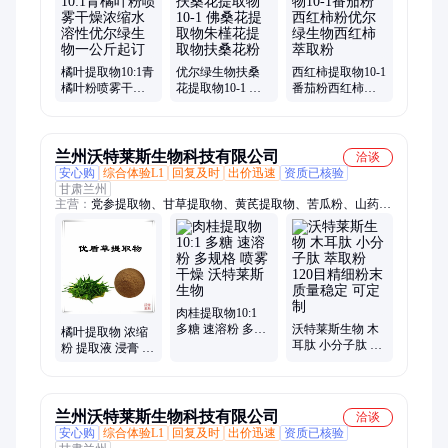
橘叶提取物10:1青
优尔绿生物扶桑
西红柿提取物10-1
橘叶粉喷雾干燥
花提取物10-1 佛
番茄粉西红柿粉
浓缩水溶性优尔
桑花提取物朱槿
优尔绿生物西红
绿生物一公斤起
花提取物扶桑花
柿萃取粉
订
粉
兰州沃特莱斯生物科技有限公司
洽谈
安心购
综合体验L1
回复及时
出价迅速
资质已核验
甘肃兰州
主营：
党参提取物、甘草提取物、黄芪提取物、苦瓜粉、山药
粉、枸杞提取物、葛根提取物、黄精提取物、山楂提取物、鸡内
金提取物、酸枣仁提取物、火麻仁提取物、桔梗提取物、茯苓提
取物
肉桂提取物10:1
多糖 速溶粉 多规
沃特莱斯生物 木
橘叶提取物 浓缩
格 喷雾干燥 沃特
耳肽 小分子肽 萃
粉 提取液 浸膏 规
莱斯生物
取粉 120目精细粉
格齐全 可定做 包
末 质量稳定 可定
邮
制
兰州沃特莱斯生物科技有限公司
洽谈
安心购
综合体验L1
回复及时
出价迅速
资质已核验