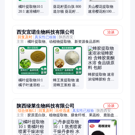
橘叶提取物10:1
葵花籽蛋白肽 800
关山樱花提取物
20:1 速溶橘叶粉
道尔顿 葵花籽肽
速溶樱花粉100目
多倍浓缩粉 喷雾
小分子低聚肽 白
浓缩浸膏粉 全水
干燥 全水溶 香草
色粉末 香草生物
溶 香草生物 1kg
生物
起
西安宜珺生物科技有限公司
洽谈
回复及时
真实性已核验
陕西西安
主营：
橘叶提取物、动植物提取物、新资源食品原料
蜂胶提取物 速溶
浓缩蜂胶粉 含蜂
橘叶提取物10:1
蜂王浆提取物 速
胶黄酮 水溶 食品
橘子叶速溶粉 浓
溶蜂王浆粉 葵烯
级原料 包邮
缩橘叶浸膏 现货
酸10-HDA2% 食
包邮
品饮料原料
陕西绿莱生物科技有限公司
洽谈
综合体验L1
回复及时
出价迅速
真实性已核验
陕西西安
主营：
胶原蛋白肽、植物提取物、膳食纤维、果蔬粉、鹿胎盘提
取物