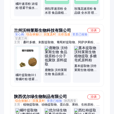
橘叶速溶粉 浓缩
粉 喷雾干燥水溶
倒扣草速溶粉 全
玫瑰花速溶粉 食
性 1公斤起订包邮
水溶 食品级植物
品级 全水溶 喷雾
支持发样
萃取原料 喷雾干
干燥 1公斤起批
燥土牛膝粉
包邮
兰州沃特莱斯生物科技有限公司
洽谈
安心购
综合体验L1
回复及时
出价迅速
资质已核验
甘肃兰州
主营：
桑叶多糖、刺梨提取物、葡萄籽提取物、阿萨伊果粉、花
青素、虾青素、龙眼肉多糖、蚌肉多糖、淫羊藿甙、茶皂素、纳
豆激酶、黄连提取物、熊果苷、罗汉果甜甙、芍药苷、桔梗提取
物、白毛银露梅提取物
藁本提取物 沃特
鹿鞭肽 沃特莱斯
莱斯生物 植物提
生物 食品级原粉
取 多糖 皂甙原料
橘叶提取物10:1
小分子低聚肽 原
粉
青橘叶粉 喷雾干
料提取
燥浓缩水溶性 浸
膏粉 支持样品
陕西优尔绿生物制品有限公司
洽谈
综合体验L1
回复及时
资质已核验
陕西西安
主营：
植物提取物、动物提取物、蛋白肽、果粉、生粉原粉、冻
干粉、膳食纤维、浸膏