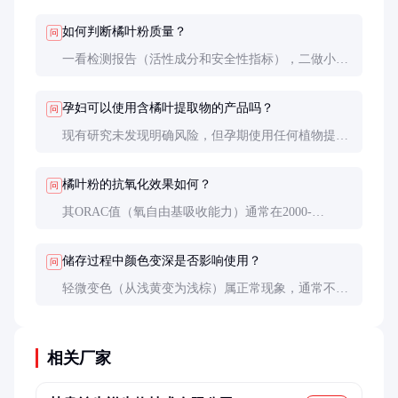
不同。叶提取物更侧重抗氧化和抗炎，皮提取物风味
物质更丰富。实际应用需根据需求选择。
如何判断橘叶粉质量？
问
一看检测报告（活性成分和安全性指标），二做小试
（溶解性和稳定性），三闻气味（应有清新柑橘香，
无霉味或焦糊味）。有条件可测ORAC值评估抗氧化
孕妇可以使用含橘叶提取物的产品吗？
问
能力。
现有研究未发现明确风险，但孕期使用任何植物提取
物都需谨慎。建议咨询医生，化妆品外用通常安全，
内服保健品需特别注意。
橘叶粉的抗氧化效果如何？
问
其ORAC值（氧自由基吸收能力）通常在2000-
5000μmol TE/g，优于维生素E但低于某些莓类提取
物。与维生素C联用可显著提升效果。
储存过程中颜色变深是否影响使用？
问
轻微变色（从浅黄变为浅棕）属正常现象，通常不影
响功效。但若出现明显结块、异味或霉变，则不可继
续使用。建议冷藏延长保质期。
相关厂家