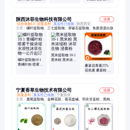
全水溶 多规格
粉 喷雾干燥 水溶
超微破壁粉 无添
食品级 多规格
加 规格定制 1kg
1kg起
起
陕西沐菲生物科技有限公司
洽谈
综合体验L0
回复及时
真实性已核验
陕西西安
主营：
橘叶提取物、三七提取物、穿破石提取物、鱼胶原蛋白肽
黑米提取物 10-1
橘叶提取物10:1
黑米粉 黑米浓缩
青橘叶粉 喷雾干
粉 沐菲生物 浸膏
桑葚花青素25%
燥浓缩水溶性沐
粉
花色素 桑葚粉 沐
菲生物一公斤起
菲生物现货1KG
订
起订
宁夏香草生物技术有限公司
洽谈
回复及时
真实性已核验
宁夏固原
主营：
鹿尾提取物、金蝉花肽、葵花盘碱、羽衣甘蓝粉、黑枸杞
粉、斑斓叶冻干粉、沙棘粉、猪肾冻干粉、食叶草粉、桂花粉、
玫瑰茄冻干粉、黑枸杞冻干粉、豌豆苗粉、葫芦巴叶粉、油莎豆
粉、桑葚粉、肉苁蓉提取物、淫羊藿提取物、沉香提取物、黄豆
芽提取物