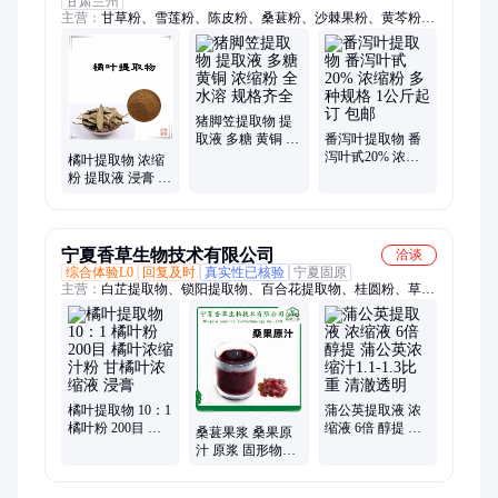
甘肃兰州
主营：
甘草粉、雪莲粉、陈皮粉、桑葚粉、沙棘果粉、黄芩粉、
草莓粉、茵陈粉、茯苓粉、阿胶粉、板蓝根粉、速溶粉、党参
粉、半夏粉、杨梅粉、淫羊藿粉、葡萄籽粉、人参粉、瓜蒌子
粉、肉苁蓉粉、余甘子粉、茉莉花粉、锁阳粉、红参粉、西洋参
猪脚笠提取物 提
取液 多糖 黄铜 浓
番泻叶提取物 番
缩粉 全水溶 规格
泻叶甙20% 浓缩
橘叶提取物 浓缩
齐全
粉 多种规格 1公
粉 提取液 浸膏 规
斤起订 包邮
格齐全 可定做 包
邮
宁夏香草生物技术有限公司
洽谈
综合体验L0
回复及时
真实性已核验
宁夏固原
主营：
白芷提取物、锁阳提取物、百合花提取物、桂圆粉、草莓
粉、薄荷浸膏粉、覆盆子浓缩汁、白扁豆胚芽粉、布渣叶速溶
粉、人参粉、肉苁蓉粉、阿胶粉、黑豆粉、沙棘粉、金银花粉、
莲子心提取物、黄精浸膏、玉竹提取物、青皮浸膏、枳壳提取
液、枸杞浸膏、红花提取物、当归提取物、桑葚提取物、小柑胎
提取物
橘叶提取物 10：1
蒲公英提取液 浓
橘叶粉 200目 橘
缩液 6倍 醇提 蒲
桑葚果浆 桑果原
叶浓缩汁粉 甘橘
公英浓缩汁1.1-1.3
汁 原浆 固形物
叶浓缩液 浸膏
比重 清澈透明
15% 鲜汁 冻干汁
液