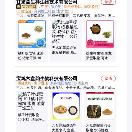
甘肃益生祥生物技术有限公司
洽谈
6年
档
安心购
综合体验L1
回复及时
出价迅速
真实性已核验
甘肃兰州
主营：
藤茶提取物、枳椇子提取物、二氢槲皮素、黄芪粉、罗汉
果粉、阿胶粉、槲皮素、地龙蛋白肽、马齿苋提取物、甘草提取
物、鱼腥草提取物、淡竹叶提取物、竹叶黄酮、葛根提取物、玉
米低聚肽、酸枣仁提取物、荷叶提取物、人参提取物、蒲公英提
取物、益智仁提取物、桑叶提取物、麦芽提取物
无比加革提取物
纸板桶包装 易保
橘叶提取物 速溶
益生祥生物 刺龙
存 益生祥生物 一
粉 浓缩干燥 10：
牙提取物 可水溶
公斤起订
1 20：1可定制 益
浸膏粉 SC证 食品
生祥生物
原料工厂
宝鸡六盘韵生物科技有限公司
洽谈
回复及时
出价迅速
真实性已核验
陕西宝鸡
主营：
药食同源、新资源食品、小分子肽、果蔬粉、含量产品、
动物保健常用原料、化妆品常用原料
橘子叶提取物
10:1橘叶浓缩粉
水提 喷雾干燥工
六盘韵精选原料
六盘韵鬼箭羽提
艺
大豆皂甙 含膳食
取物 水溶性粉末