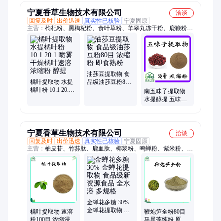
宁夏香草生物技术有限公司
洽谈
回复及时
出价迅速
真实性已核验
宁夏固原
主营：
枸杞粉、黑枸杞粉、食叶草粉、羊睾丸冻干粉、鹿鞭粉、
沙棘浓缩汁、牛鞭粉、沙棘冻干粉、蔓越莓冻干粉、猪肾冻干
粉、豌豆苗冻干粉、鹿血粉、浒苔粉、蒲公英粉、金银花粉、雷
丸粉、鸡内金粉、青稞肽、葵花盘小分子肽
油莎豆提取物 食
橘叶提取物 水提
品级油莎豆粉80
橘叶粉 10:1 20:1
目 浓缩粉 即食熟
南五味子提取物
喷雾干燥橘叶速
粉
水提醇提 五味子
溶浓缩粉 醇提
素 水溶性五味子
粉10:1 20:1
宁夏香草生物技术有限公司
洽谈
回复及时
出价迅速
真实性已核验
宁夏固原
主营：
柚皮苷、竹荪肽、鹿血肽、椰浆粉、鸣蝉粉、紫米粉、黑
米粉、荔枝粉、香蕉粉、花椒粉、樱桃粉、红苕粉、扁豆粉、裸
藻粉、西米粉、魔芋粉、菱角粉、莲雾粉、腰果粉、糯米粉、芒
果粉、沙棘冻干粉、食叶草粉、大蒜素、牡蛎肽
金蝉花多糖 30%
金蝉花提取物 食
橘叶提取物 速溶
鞭炮笋全粉80目
品级新资源食品
粉100目 浓缩浸膏
马尾藻纯粉 原粉