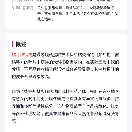
参考价格区间
约200-800元/千克（视纯度和活性成分含量而定）
采购注意事项
关注总黄酮含量（通常5-20%）、农药残留检测报
告、重金属含量、生产工艺（是否有机溶剂残留）等
核心指标。
概述
橘叶浓缩粉
是通过现代提取技术从柑橘类植物（如甜橙、蜜
橘等）的叶片中获得的天然植物提取物。在实际应用中我们
发现，不同品种柑橘叶的活性成分差异显著，其中甜橙叶的
橙皮苷含量通常较高。

作为传统中药材和现代功能原料的结合体，橘叶在东亚地区
有悠久的药用历史。现代研究证实其含有丰富的黄酮类、挥
发油和多酚等活性成分，这些物质赋予了产品抗氧化、抗炎
等多种生理功能，使其在健康食品和天然化妆品领域备受青
睐。