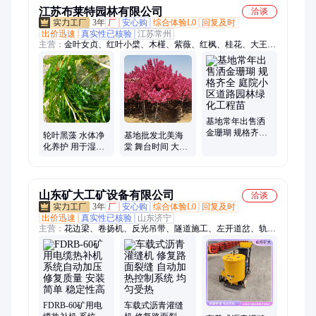
江苏布莱特园林有限公司
洽谈
3年
厂
安心购
综合体验L0
回复及时
出价迅速
真实性已核验
江苏常州
主营：
金叶女贞、红叶小檗、木槿、紫薇、红枫、桂花、大王椰
子、加拿利海枣、紫荆、五彩锦带、榆叶梅、红梅、美人梅、棕
榈、大叶黄杨、小叶黄杨、红瑞木、水蜡苗、西府海棠、红叶
李、洒金柏、白玉兰、樱花、碧桃、法国冬青
基地常年出售洒
金珊瑚 规格齐全
轮叶黑藻 水体净
基地批发北美海
庭院小区道路园
化养护 用于湿地
棠 舞台时间 大小
林绿化工程苗
池塘河边修复系
规格齐全 景区道
统公园园林施工
路庭院园林造景
树
山东矿大工矿设备有限公司
洽谈
3年
厂
安心购
综合体验L0
回复及时
出价迅速
真实性已核验
山东济宁
主营：
花边梁、卷扬机、反光吊带、隧道施工、左开道岔、轨道
接头、双钩链条、吊车垫木、支架液压枪、喇叭包胶辊、矿用自
救器、弹簧扳道器、轨道防腐枕木、单体支柱柱帽、自救一体装
置、单体支柱升柱器、液压支柱防倒带、紧急避险安全门、无压
风门、托辊、防火栅栏两用门、避难硐室门
FDRB-60矿用电
车载式沥青灌缝