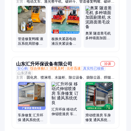
主营：
电动叉车、激光整平机、破碎斗、管道修复鸭嘴、破碎
锤、筛分斗、螺旋钻机、轻质版安装机、液压剪、工程洗车机、
内壁喷涂机、焊网机、短管置换设备、液压顶管机、生物质燃烧
机、喷砂机、电磁吸盘、柴油泵车、智能张拉设备、升降柱、打
桩机、扫地车、劈裂棒、照明灯车、渣浆泵
奥莱 隧道凿毛机
多种墙面加固剔
管道修复鸭嘴 液
板换夹紧器电动
凿机 水泥路面凿
压系统局部修复
液压夹紧设备板
毛设备
千斤顶 管道撑起
式拆卸液压扳手
机
山东汇升环保设备有限公司
洽谈
安心购
综合体验L1
回复及时
出价迅速
真实性已核验
山东济南
主营：
固化房、喷淋塔、水旋柜、除尘设备、袋除尘器、焊烟除
尘器、脉冲吸尘器、喷塑回收机、高温烤漆房、移动伸缩房、电
捕焦油器、静电除尘器、干式喷漆柜、空气净化设备、活性炭环
保箱、催化燃烧设备、工业喷涂设备、家具喷烤漆房、静电喷塑
设备、汽车喷烤漆房、催化燃烧一体机、喷漆房、高温房、工业
高温烤漆房、除尘器
汇升环保 移动式
伸缩喷漆房 车身
车身修复 汇升环
滑动喷漆房 车身
修复 订制 通风系
保 通风系统优良
修复 通风系统优
统优良
免安装喷漆房
良 工厂 汇升环保