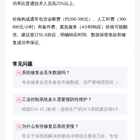
功率比普通技术人员高25%以上。

价格构成通常包含诊断费（约200-500元）、人工时费（300-
800元/小时）和备件费。紧急服务（4小时响应）价格可能翻
倍。建议签订SLA协议，明确响应时间、数据保密条款和修
复成功率保证。
常见问题
系统修复会丢失数据吗？
问
专业修复会优先备份关键数据。但严重物理损坏（如
磁头划伤盘片）可能导致部分数据不可恢复。建议重
要数据坚持3-2-1备份原则：3份副本、2种介质、1份
工业控制系统多久需要预防性维护？
问
异地。
根据ISA-18.2标准，连续生产的DCS系统建议每6个月
做一次健康检查，包含冗余测试、存储介质检测等。
石化等高风险行业周期更短。
为什么有些修复后系统变慢？
问
常见于未彻底解决的驱动冲突或注册表冗余。专业的