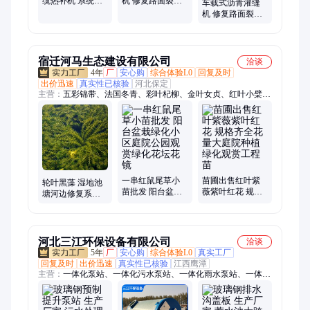
缆热补机 系统自
机 修复路面裂缝
车载式沥青灌缝
动加压 修复质量
自动加热控制系
机 修复路面裂缝
安装简单 稳定性
统 均匀受热
自动加热控制系
高
统 物料不碳化
宿迁河马生态建设有限公司
洽谈
4年
厂
安心购
综合体验L0
回复及时
出价迅速
真实性已核验
河北保定
主营：
五彩锦带、法国冬青、彩叶杞柳、金叶女贞、红叶小檗、
梅花、榆叶梅、月季、红枫、海棠、大叶黄杨、小叶黄杨、金边
胡颓子、美人梅、红梅、八仙花、绣球花、亮金女贞、垂丝海
棠、龙柏、红王子锦带、紫荆、紫薇
一串红鼠尾草小
苗圃出售红叶紫
轮叶黑藻 湿地池
苗批发 阳台盆栽
薇紫叶红花 规格
塘河边修复系统
绿化小区庭院公
齐全花量大庭院
公园园林施工净
园观赏绿化花坛
种植绿化观赏工
化水质根茎健壮
花镜
程苗
河北三江环保设备有限公司
洽谈
5年
厂
安心购
综合体验L0
真实工厂
回复及时
出价迅速
真实性已核验
江西鹰潭
主营：
一体化泵站、一体化污水泵站、一体化雨水泵站、一体化
提升泵站、一体化预制泵站、玻璃钢一体化泵站、hmpp一体化
泵站、化粪池