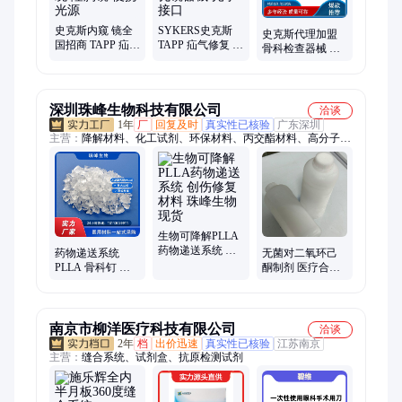
史克斯内窥 镜全
SYKERS史克斯
史克斯代理加盟
国招商 TAPP 疝气
TAPP 疝气修复 内
骨科检查器械 国
修复 内窥镜摄像
窥镜摄像系统 椎
产内窥镜摄像系
系统 隆胸镜 便携
间孔镜器械 光学
统 成像清晰精准
光源
接口
深圳珠峰生物科技有限公司
洽谈
1年
厂
回复及时
真实性已核验
广东深圳
主营：
降解材料、化工试剂、环保材料、丙交酯材料、高分子材
料、共聚物原料、医用级材料、合成聚乳酸、透明聚乳酸、高分
子合成料、可降解丙交酯、环保型乙交酯、纯度合成单体、聚乳
酸共聚物、高纯度丙交酯、透明级丙交酯、可降解聚合物、食品
级丙交酯、医用可吸收原料、聚乳酸基础材料、医用乙交酯原
料、乙交酯合成单体
生物可降解PLLA
药物递送系统 创
药物递送系统
无菌对二氧环己
伤修复材料 珠峰
PLLA 骨科钉 创
酮制剂 医疗合规
生物现货
伤修复优选 手术
医用材料一站式
操作便利
采购 低毒低刺激
南京市柳洋医疗科技有限公司
洽谈
2年
档
出价迅速
真实性已核验
江苏南京
主营：
缝合系统、试剂盒、抗原检测试剂