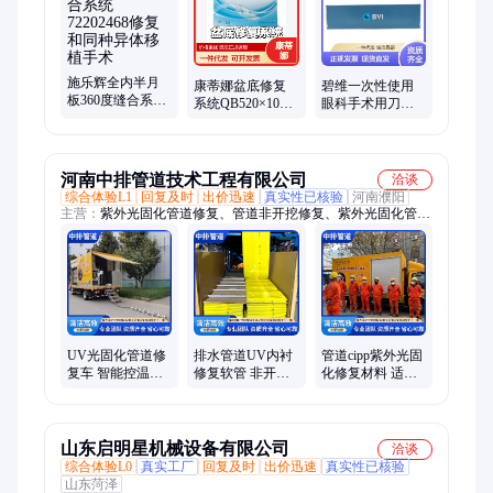
施乐辉全内半月
康蒂娜盆底修复
碧维一次性使用
板360度缝合系统
系统QB520×100-
眼科手术用刀
72202468修复和
B-W QB550×110-
378228 370145
同种异体移植手
B-W QP550×230-
370146在角膜上
术
B-P
做切口
河南中排管道技术工程有限公司
洽谈
综合体验L1
回复及时
出价迅速
真实性已核验
河南濮阳
主营：
紫外光固化管道修复、管道非开挖修复、紫外光固化管道
修复软、紫外光固化车
UV光固化管道修
排水管道UV内衬
管道cipp紫外光固
复车 智能控温紫
修复软管 非开挖
化修复材料 适用
外光固化系统 地
管道修复工程 快
管径400 非开挖管
下管网非开挖修
速修复
道修复工程
复
山东启明星机械设备有限公司
洽谈
综合体验L0
真实工厂
回复及时
出价迅速
真实性已核验
山东菏泽