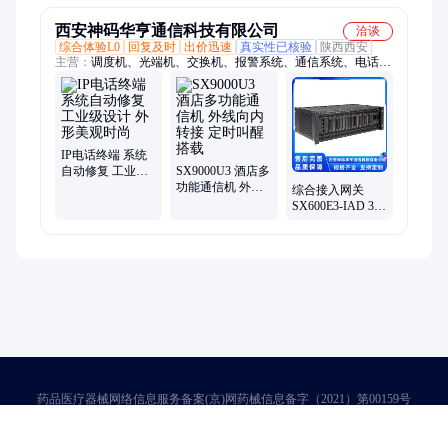
西安神码华亨通信科技有限公司
洽谈
综合体验L0
回复及时
出价迅速
真实性已核验
陕西西安
主营：
调度机、光端机、交换机、报警系统、通信系统、电话系
统、ip电话机、数字程控、调度电话、煤矿调度、矿用防爆、视
频会议、电力调度、防爆调度、语音网关、会议话机、电话会
议、ip融合调度、宝利通会议、多功能电话、麦克风会议、融合
调度通信、会议终端主机、瓦斯联动报警、扩音对讲广播
IP电话终端 系统
自动修复 工业级
SX9000U3 酒店多
设计 外形美观时
功能通信机 外线
综合接入网关
尚
向内转接 定时叫
SX600E3-IAD 3U
醒搭载
紧凑设计 Telnet远
程控
药品医疗器械网络信息服务备案(京)网药械信息备字（2021）第00159号
京ICP证030173号
京公网安备11000002000001号