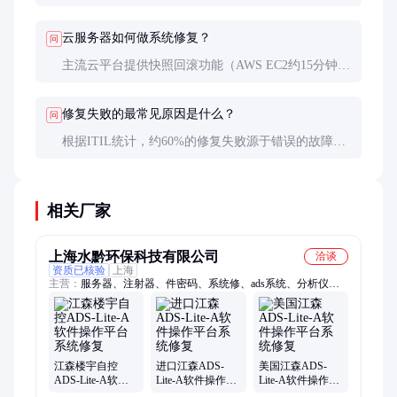
修复应包含性能基准测试环节，确保修复后系统达到
或接近出厂性能指标。
云服务器如何做系统修复？
问
主流云平台提供快照回滚功能（AWS EC2约15分钟完
成）。复杂故障需通过VNC连接控制台诊断，涉及存
储系统时可能需专业支持团队介入。
修复失败的最常见原因是什么？
问
根据ITIL统计，约60%的修复失败源于错误的故障定
位。专业团队会采用分层排除法，从供电、存储、驱
动到应用层逐步验证。
相关厂家
上海水黔环保科技有限公司
洽谈
资质已核验
上海
主营：
服务器、注射器、件密码、系统修、ads系统、分析仪、
刷机服、监测仪、耗材包、浓度计、cod试剂、在线油、cod部
件、控制盘、软件数、检测仪、cod耗材、控制器、柱塞头、toc
部件、动物油、水中油、上位机、控制箱、toc试剂
江森楼宇自控
进口江森ADS-
美国江森ADS-
ADS-Lite-A软件
Lite-A软件操作平
Lite-A软件操作平
操作平台系统修
台系统修复
台系统修复