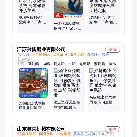
玻璃钢预制提升
玻璃钢排水沟盖
泵站 生产厂家 污
板 生产厂家 蓄水
一体化泵站玻璃
水处理系统 河道
池大跨度防腐集
钢 生产厂家 污水
修复 外形美观
气罩 支持定制
处理系统 河道修
复 易于维护
江苏兴扬船业有限公司
洽谈
安心购
综合体验L0
回复及时
出价迅速
真实性已核验
江苏徐州
主营：
画舫船、游船、观光船、木船、电动船、景观船、装饰
船、铝合金船、钓鱼船、路亚艇、保洁船、玻璃钢船、欧式船、
乌篷船、铝合金快艇、休闲快艇、房船、餐饮船、钓鱼艇、渔
船、表演船、住宿船
兴扬船业 简约耐
渔业资源调查 玻
用 玻璃钢鱼船 可
兴扬船业 玻璃钢
璃钢钓鱼艇 可修
修复性强 船载制
可修复性强 智能
复性强 智能探鱼
冰储鱼系统
探鱼系统集成船
系统集成船 兴扬
渔业资源调查
船业
山东奥莱机械有限公司
洽谈
综合体验L1
回复及时
出价迅速
真实性已核验
山东济宁