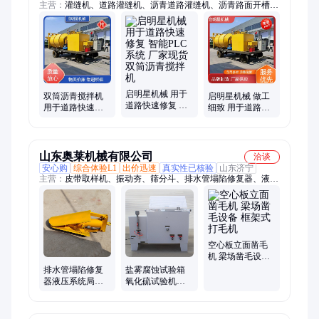
主营：
灌缝机、道路灌缝机、沥青道路灌缝机、沥青路面开槽
机、沥青再生搅拌机、热熔釜、融雪撒盐机
启明星机械 用于
双筒沥青搅拌机
启明星机械 做工
道路快速修复 智
用于道路快速修
细致 用于道路快
能PLC系统 厂家
复 做工细致 智能
速修复 沥青搅拌
现货 双筒沥青搅
PLC系统 启明星
机 智能PLC系统
拌机
机械
山东奥莱机械有限公司
洽谈
安心购
综合体验L1
出价迅速
真实性已核验
山东济宁
主营：
皮带取样机、振动夯、筛分斗、排水管塌陷修复器、液压
顶管机、制氮机、单轨运输车、激光切割机、沥青拌合机、挖机
清淤泵、相贯线切割机、电磁吸盘、滑移装载机、蒸汽养护机、
升降柱、扫地车、混凝土输送泵、热熔划线机、液压扳手、皮带
硫化机、挖机加长臂、破碎锤、避障式割草机、隧道凿毛机、护
栏清洗机、马路吹风机
空心板立面凿毛
机 梁场凿毛设备
框架式打毛机
排水管塌陷修复
盐雾腐蚀试验箱
器液压系统局部
氧化硫试验机器
修复千斤顶污水
不锈钢冷凝水试
管道清淤修复顶
验设备