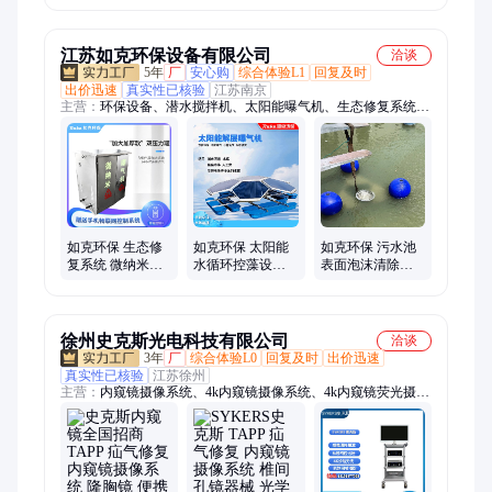
复
江苏如克环保设备有限公司
洽谈
5年
厂
安心购
综合体验L1
回复及时
出价迅速
真实性已核验
江苏南京
主营：
环保设备、潜水搅拌机、太阳能曝气机、生态修复系统、
微纳米曝气机、污水处理设备、潜水泵、刮吸泥机、穿墙搅拌
器、增氧曝气机、造流增氧机、搅拌两用机、潜水增氧机、曝气
增氧机、环流搅拌机、水下增氧机、河道增氧设备、混合搅拌设
备、混合增氧设备、曝气搅拌设备、离心式曝气机、双曲面搅拌
机、立式混合搅拌器、污水混合搅拌器、景观喷泉曝气机
如克环保 生态修
如克环保 太阳能
如克环保 污水池
复系统 微纳米曝
水循环控藻设备
表面泡沫清除装
气器 水循环装置
黑臭水体修复装
置 吸沫机 浮泥清
置 污水曝气系统
洁设备
徐州史克斯光电科技有限公司
洽谈
3年
厂
综合体验L0
回复及时
出价迅速
真实性已核验
江苏徐州
主营：
内窥镜摄像系统、4k内窥镜摄像系统、4k内窥镜荧光摄像
系统、内窥镜、内窥镜手术器械