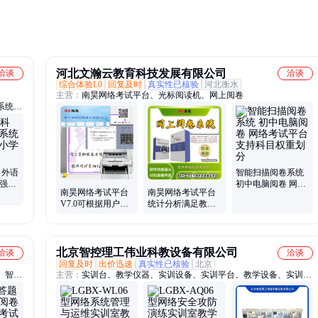
和性价
河北文瀚云教育科技发展有限公司
洽谈
洽谈
综合体验L0
回复及时
真实性已核验
河北衡水
主营：
南昊网络考试平台、光标阅读机、网上阅卷
系统、
体
 外语
智能扫描阅卷系统
能强大
初中电脑阅卷 网络
南昊网络考试平台
南昊网络考试平台
供
考试平台支持科目
V7.0可根据用户的
统计分析满足教育
权重划分
实际需要用于其它
测量理论与实际要
用途
求
北京智控理工伟业科教设备有限公司
洽谈
洽谈
回复及时
出价迅速
真实性已核验
北京
、智慧
主营：
实训台、教学仪器、实训设备、实训平台、教学设备、实训装
置、科教设备、实训室设备、实验室设备、教学实训系统、实训考核
装置、汽车驾驶模拟器