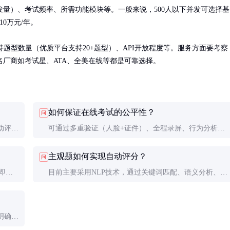
量）、考试频率、所需功能模块等。一般来说，500人以下并发可选择基
0万元/年。

题型数量（优质平台支持20+题型）、API开放程度等。服务方面要考察
厂商如考试星、ATA、全美在线等都是可靠选择。
如何保证在线考试的公平性？
问
动评分
可通过多重验证（人脸+证件）、全程录屏、行为分析、
、语
随机组卷、限时答题等技术手段保障。建议结合人工复核
主观题如何实现自动评分？
问
提高可靠性。
即
目前主要采用NLP技术，通过关键词匹配、语义分析、范
前进
文对比等方式评分。误差率约5-10%，建议关键考试保留
人工复核环节。
明确需