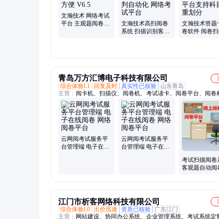
文瀚技术 网络考试
平台 主观题阅卷操
文瀚技术高扫阅卷
文瀚技术答题
作简单 方便 V6.5
系统 扫描识别客观
卷软件 阅卷
题判卷评判自动化
网络考试平台
网络考试平台
科目权重划分
青岛万方汇博电子科技有限公司
综合体验L1
回复及时
真实性已核验
山东青岛
主营：
阅卡机、扫描仪、阅卷机、考试读卡、阅卷平台、阅卷
台、高校阅卷档案管理平台、阅读机、阅卷系统、网上阅卷、
备、光标读卡器、扫描客户端、高效答题器、主观一体机、高
阅卷、主客观一体机、光标阅读机、大学阅卷系统、中学网上
统、大学网上阅卷、精准化教学、题库
云网阅考试服务平
云网阅考试服务平
台管理端 电子在线
台管理端 电子在线
阅卷 网络阅卷平台
阅卷 网络阅卷平台
考试扫描阅卷
客观题自动阅
络阅卷平台
江门市析客网络科技有限公司
综合体验L0
出价迅速
资质已核验
广东江门
主营：
网站建设、协同办公系统、企业管理系统、考试系统定