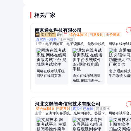
求，再对比3-5家产品的功能、稳定性、服务案例
比。
相关厂家
南京通如科技有限公司
6年
厂
综合体验L0
回复及时
出价迅速
真实性已核验
江苏南京
主营：
电子阅览室、电子读报机、党政学校机、网络在线考试
pdf电子图书馆、学习外语工具、教学资源库系统、学校教学一
机、数字图书馆系统、数字图书借阅机
网络在线考试系统
南 京通如科技
网络在线网页版考
通如在线考试培训
学习系统 功
试平台 局域网考试
系统 在线培训平台
中小学 厂家直
软件
系统软件 B/S网络
版电脑手机
河北文瀚智考信息技术有限公司
综合体验L0
回复及时
真实性已核验
河北衡水
主营：
云测评阅卷系统、光标阅读机、答题卡、网络考试平台
课堂无线答题器、扫描阅卷机、网上阅卷系统、光标阅卷机