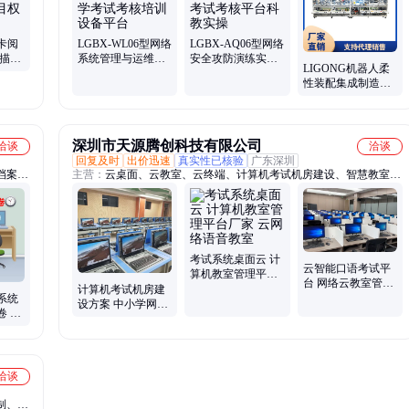
卡阅
LGBX-WL06型网络
LGBX-AQ06型网络
扫描仪
系统管理与运维实
安全攻防演练实训
LIGONG机器人柔
支持
训室教学考试考核
室教学考试考核平
性装配集成制造实
培训设备平台
台科教实操
训系统LGJ-ZP02型
深圳市天源腾创科技有限公司
洽谈
洽谈
回复及时
出价迅速
真实性已核验
广东深圳
档案平
主营：
云桌面、云教室、云终端、计算机考试机房建设、智慧教室建
阅卷设
设方案、瘦客户机、语音教学软件、云桌面厂家、云桌面管理系统、
考机读
机房管理软件、电子教学软件、VDI云桌面、VOI云桌面、桌面云一
阅卷系
体机、超融合云桌面、云桌面办公系统、旧机房改造、云桌面一体
机、电子教室、电子阅览室、机房建设、桌面云软件、教学管理软
件、云电脑、桌面云服务器、虚拟桌面
考试系统桌面云 计
云智能口语考试平
算机教室管理平台
台 网络云教室管理
厂家 云网络语音教
计算机考试机房建
系统 高校语音教室
系统
室
设方案 中小学网络
卷 网
教室 云桌面管理平
台及软件
洽谈
制、商