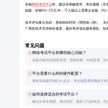
采购
网络考试平台
时，建议先明确需求：考生规模（并发
础版，价格约1-3万元/年；千人级以上需要企业版，约5-1
技术评估要点包括：系统响应时间（理想值<2秒）、支持
厂商的技术支持响应速度，最好有本地化服务团队。知名
常见问题
网络考试平台有哪些核心功能？
问
必备功能包括题库管理、智能组卷、在线监考、自
和数据分析。高级功能可能含人脸识别、AI防作弊
平台需要什么样的硬件配置？
问
音评测、自适应考试等。
服务器端建议8核16G起步，考生端普通电脑或手机
可。大规模考试需要负载均衡和CDN支持，最好提
如何选择适合的考试平台？
问
行压力测试。
建议从考生规模、考试类型、预算三方面考虑。先