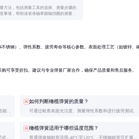
量方法，包括测量工具的选择、测量步骤的
意事项，帮助读者准确掌握轴挡圈的测量技
或304不锈钢）、弹性系数、疲劳寿命等核心参数。表面处理工艺（如镀锌、
采购可享受折扣。建议与专业弹簧厂家合作，确保产品质量和售后服务。
如何判断橄榄弹簧的质量？
问
性能更
可通过检查表面光洁度、测量弹性系数和进行疲劳测试来
一般用
判断。优质橄榄弹簧应无裂纹、锈蚀，弹性系数稳定。
橄榄弹簧适用于哪些温度范围？
问
恶劣环
普通弹簧钢材质适用-40°C至120°C，不锈钢材质可扩展