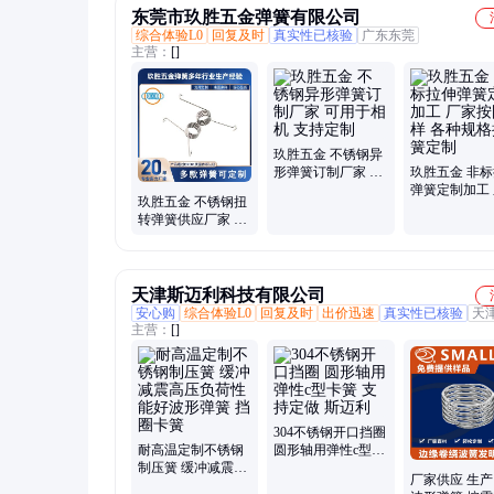
东莞市玖胜五金弹簧有限公司
综合体验L0
回复及时
真实性已核验
广东东莞
主营：
[]
玖胜五金 不锈钢异
形弹簧订制厂家 可
玖胜五金 非
用于相机 支持定制
弹簧定制加工
玖胜五金 不锈钢扭
按图打样 各
转弹簧供应厂家 可
拉力簧定制
用于渔具 支持定制
天津斯迈利科技有限公司
安心购
综合体验L0
回复及时
出价迅速
真实性已核验
天
主营：
[]
304不锈钢开口挡圈
耐高温定制不锈钢
圆形轴用弹性c型卡
制压簧 缓冲减震高
簧 支持定做 斯迈利
厂家供应 生产
压负荷性能好波形