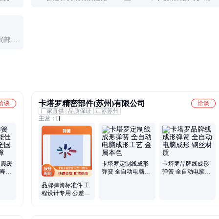
至-60°C至200°C。高温或低温环境需特殊材质。
局部受
卡塔罗精密部件(苏州)有限公司
洽谈
洽谈
厂家直供
品质保证
江苏苏州
主营：
[]
吸震缓
卡塔罗定制线成形
卡塔罗品牌线成形
用寿命
弹簧 全自动电脑成
弹簧 全自动电脑成
量保
形工艺 金属本色
形 钢丝材质
品牌弹簧标准件 工
程设计专用 公差范
围精准 可选颜色