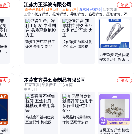
江苏力王弹簧有限公司
洽谈
洽谈
综合体验L0
回复及时
出价迅速
真实性已核验
江苏常州
主营：
板片弹簧、拉伸弹簧、异形弹簧、热卷弹簧、压缩弹簧、不锈
钢弹簧、异形圆柱弹簧、不锈钢模具弹簧、不锈钢压簧
弹簧生产厂家 精工
拉伸弹簧 加厚材质
标拉伸
研发 专业制造 品质
持久承压 结构稳定
 厂家
严格把控 力王
可靠 力王
力王弹簧 高效储能
种规格
安装灵活性 精密拉
簧 用于汽车离合器
踏板复位
东莞市齐昊五金制品有限公司
洽谈
洽谈
津
厂家直供
品质保证
广东东莞
主营：
[]
高强度不锈钢拉簧
齐昊品牌定制触摸
五金配件 机械设备
弹簧 适用于多行业
专用弹簧
现代加工企业
 定制
齐昊压簧弹簧 机械