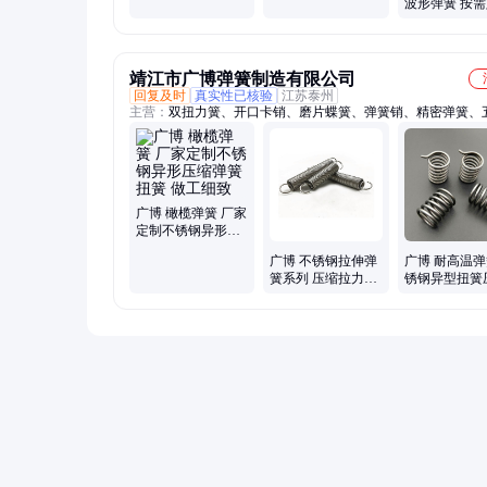
波形弹簧 按
弹簧 挡圈卡簧
斯迈利 设计灵
靖江市广博弹簧制造有限公司
回复及时
真实性已核验
江苏泰州
主营：
双扭力簧、开口卡销、磨片蝶簧、弹簧销、精密弹簧、
簧、扭力弹簧、拉伸弹簧、带钩弹簧、异形弹簧、扭转弹簧、
簧、扁线弹簧、螺旋弹簧、宝塔弹簧、模具弹簧、碟形弹簧、
簧、卷发条弹簧、不锈钢弹簧、镀金拉手弹簧、扭转涡卷弹簧
销卡簧、不锈钢拉簧、镀铬镀金拉手
广博 橄榄弹簧 厂家
定制不锈钢异形压
缩弹簧扭簧 做工细
广博 不锈钢拉伸弹
广博 耐高温弹
致
簧系列 压缩拉力弹
锈钢异型扭簧
簧厂家 高强度耐疲
减震缓冲 耐
劳拉簧
蚀