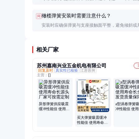
境下或超载使用时，寿命会显著缩短。
橄榄弹簧安装时需要注意什么？
问
安装时应确保弹簧与支座接触面平整，避免倾斜或
力。预压缩量不宜超过自由长度的20%。
相关厂家
苏州嘉南兴业五金机电有限公司
回复及时
真实性已核验
江苏苏州
主营：
[]
异形弹簧供应吸震
a型涡卷弹簧
缓冲性能佳 使用寿
冲性能佳 使
命长源头厂家可按
长全国发货质
买大弹簧吸震缓冲
需定制
障
性能佳 使用寿命长
全国发货 质量保障