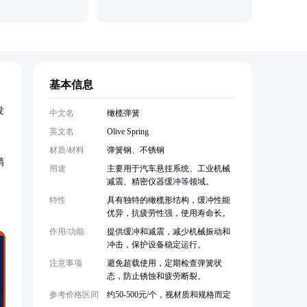
基本信息
发
中文名
橄榄弹簧
英文名
Olive Spring
材质/材料
弹簧钢、不锈钢
精
用途
主要用于汽车悬挂系统、工业机械
减震、精密仪器缓冲等领域。
特性
具有独特的橄榄形结构，缓冲性能
优异，抗疲劳性强，使用寿命长。
作用/功能
提供缓冲和减震，减少机械振动和
冲击，保护设备稳定运行。
注意事项
避免超载使用，定期检查弹簧状
态，防止锈蚀和疲劳断裂。
参考价格区间
约50-500元/个，视材质和规格而定