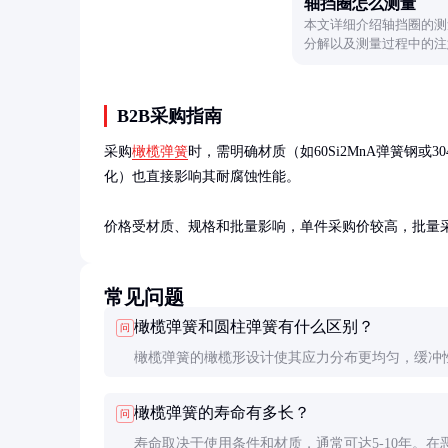
轴挡圈怎么测量
本文详细介绍轴挡圈的测
分解以及测量过程中的注
巧。
B2B采购指南
采购
橄榄弹簧
时，需明确材质（如60Si2MnA弹簧钢
化）也直接影响其耐腐蚀性能。

价格受材质、规格和批量影响，单件采购价较高，批量
常见问题
橄榄弹簧和圆柱弹簧有什么区别？
问
橄榄弹簧的橄榄形设计使其应力分布更均匀，缓冲
好，抗疲劳寿命更长。圆柱弹簧则成本较低，适合
橄榄弹簧的寿命有多长？
问
途。
寿命取决于使用条件和材质，通常可达5-10年。在