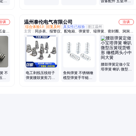
需定制
设备配件 五金冲压
活
件 多种规格可选
温州泰伦电气有限公司
洽谈
洽谈
综合体验L0
回复及时
真实性已核验
浙江温州
五金弹
主营：
同步表、报警仪、配电箱、弹簧管、缩弹簧、密封圈、洞洞
压缩弹
板、机车灯、传感器、刀开关、保险管、转分表、配电柜、接线盒、
压力弹
电力表、照明灯、电能表、变送器、陶瓷座、陶瓷管、警示灯、金属
、贝雷
壳、同期表、转速表、变压器
腰鼓弹簧定做小宝
塔弹簧 喇叭 微型压
簧 不
电工剥线压线钳子
鱼钩弹簧 不锈钢橄
簧现货锥形 橄榄两
压簧
弹簧腰鼓簧剪刀喇
榄型弹簧手竿鲢鳙
头小中间大簧
磨耐腐
叭弹簧小橄榄弹簧
自制爆炸钩弹簧饵
定做两头小
托渔具配件