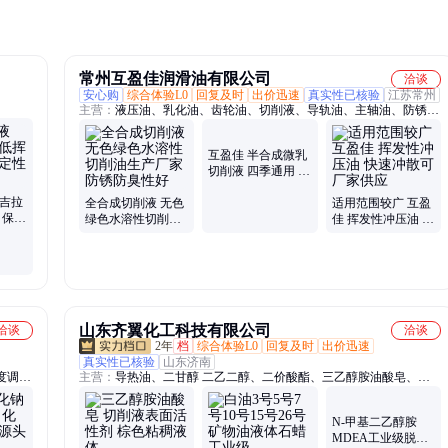
常州互盈佳润滑油有限公司
洽谈
安心购
综合体验L0
回复及时
出价迅速
真实性已核验
江苏常州
主营：
液压油、乳化油、齿轮油、切削液、导轨油、主轴油、防锈
油、磨削液、工业清洗剂、冲压油、白油
互盈佳 半合成微乳
切削液 四季通用 不
烧刀亲近皮肤
英吉拉
全合成切削液 无色
适用范围较广 互盈
 保持
绿色水溶性切削油
佳 挥发性冲压油 快
货
生产厂家 防锈防臭
速冲散可厂家供应
性好
山东齐翼化工科技有限公司
洽谈
洽谈
2年
档
综合体验L0
回复及时
出价迅速
真实性已核验
山东济南
度调
主营：
导热油、二甘醇 二乙二醇、二价酸酯、三乙醇胺油酸皂、二
甲基乙酰胺、聚乙二醇、乙二醇丁醚、异构十二烷、二甲基亚砜、二
丙二醇甲醚、白油、天然胶乳、丙二醇、三甘醇 三乙二醇、聚异丁
N-甲基二乙醇胺
烯、废油凝固剂、溶剂油、二甲基乙醇胺、乙醇、乙二醇、三乙醇
MDEA工业级脱硫