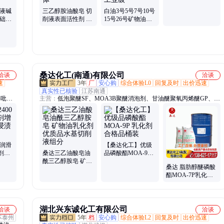
胺、一乙醇胺、N甲基二乙醇胺、石油磺酸钠、甲基丙二醇
剂乳化剂促干剂
 液碱
三乙醇胺油酸皂 切
白油3号5号7号10号
105-59-9
基础原
削液表面活性剂 棕
15号26号矿物油液
色粘稠液体
体石蜡 工业级
桑达化工(南通)有限公司
洽谈
洽谈
速
3年
厂
安心购
综合体验L0
回复及时
出价迅速
真实性已核验
江苏南通
基吡咯
主营：
低泡聚醚SF、MOA3B聚醚消泡剂、甘油醚聚氧丙烯醚GP、双
油酸酯400DO、磷酸酯MOA7P、磷酸酯MOA3P、异构13醇磷酸酯、
司盘S-80、MPEG2000、聚乙二醇600、司盘S-20、吐温T-20、吐温
60、吐温81、吐温T85、石蜡乳化剂、白油乳化剂163、滲透剂JFC、
滲透剂OE-35、滲透剂AEP、添加剂AC1210、聚醚L-64
 润滑
【桑达化工】优级
剂和
桑达三乙油酸皂油
品磷酸酯MOA-9P
酰三乙醇胺皂 矿物
乳化剂 合格品桶装
桑达 脂肪醇醚磷酸
油乳化剂优质品水
酯MOA-7P乳化剂
基切削液组分
桶装含量≥99% 非
危险化学品
湖北兴东诚化工有限公司
洽谈
洽谈
苏泰州
5年
档
安心购
综合体验L2
回复及时
出价迅速