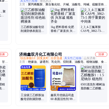
速渗透
真实性已核验
湖北武汉
主营：
聚丙烯酰胺、聚合氯化铝、片碱、油酸皂、纯碱、硫酸亚铁、
、农药
磷酸、元明粉、乙二醇、工业盐、次氯酸钠
电剂、
0，聚
、保湿
化蓖
or
三乙醇胺油酸皂切
1kg 肥料香精 化肥
2_3_4-三氟苯胺
削液防锈表面活性
香精 厂家直供 兴东
CAS号_3862-73-5
剂 棕色粘稠液体
诚 规格齐全
用于重要的中间体
济南鑫双月化工有限公司
洽谈
洽谈
综合体验L0
回复及时
出价迅速
真实性已核验
山东济南
、甘
主营：
绝缘油、渗透剂、乳化剂、切削液、油酸皂、植物油酸、食用
酸铵、
甘油、抗静电剂、十八烷酸、脱模润滑剂、保湿润滑剂、聚醚消泡
酸钠、
剂、表面活性剂、金属防锈剂、石油磺酸钠、石油磺酸钡、纺织印染
助剂、己二酸二辛酯、合成材料助剂、甘油、硬脂酸、苯并三氮唑、
丙二醇、丙三醇、化妆品助剂
理精
6501清洗剂 椰树油
去除
脂肪酸二乙醇酰胺
9%
1：1.5尼纳尔 稳泡
工业级三乙醇胺油
鑫双月优级品司盘
剂
酸皂切削液防锈剂
60 表面活性剂 99%
乳化剂金属清洗剂
有效成分 白色杀菌
剂 25kg装