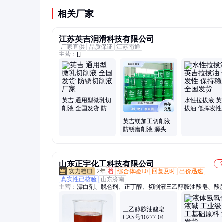
工质量和设备寿命。
相关厂家
江苏英吉润滑科技有限公司
厂家直供
品质保证
江苏南通
主营：
[]
英吉 通用型微乳切
水性拉拔液 
削液 全国发货 防锈
拔油 低挥发性
切削液厂家
稳定性 全国发
英吉镁加工切削液
防锈磨削液 源头厂
家 免费试样
山东正宇化工科技有限公司
2年
档
综合体验L0
回复及时
出价迅速
真实性已核验
山东济南
主营：
漂白剂、脱色剂、正丁醇、切削液三乙醇胺油酸皂、酸
节、低温脱硝剂
三乙醇胺油酸皂
CAS号10277-04-0