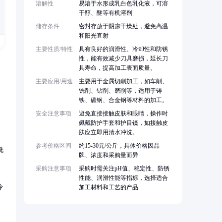
溶解性
易溶于水形成乳白色乳化液，可溶
于醇、醚等有机溶剂
储存条件
密封存放于阴凉干燥处，避免高温
和阳光直射
主要性质/特性
具有良好的润滑性、冷却性和防锈
性，能有效减少刀具磨损，延长刀
具寿命，提高加工表面质量。
主要应用/用途
主要用于金属切削加工，如车削、
铣削、钻削、磨削等，适用于铸
铁、碳钢、合金钢等材料的加工。
安全注意事项
避免直接接触皮肤和眼睛，操作时
佩戴防护手套和护目镜，如接触皮
肤应立即用清水冲洗。
参考价格区间
约15-30元/公斤，具体价格因品
铣
牌、浓度和采购量而异
采购注意事项
采购时需关注pH值、稳定性、防锈
性能、润滑性能等指标，选择适合
冷
加工材料和工艺的产品