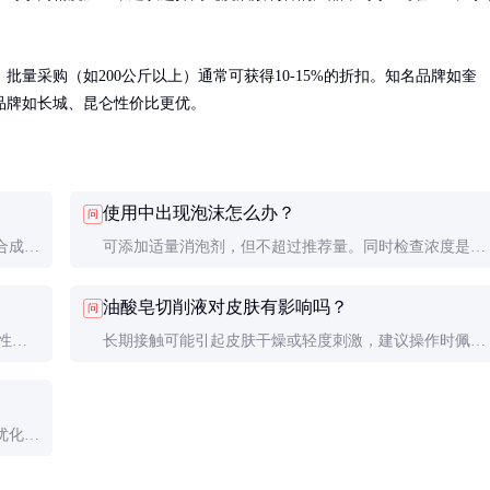
量采购（如200公斤以上）通常可获得10-15%的折扣。知名品牌如奎
品牌如长城、昆仑性价比更优。
使用中出现泡沫怎么办？
问
合成切
可添加适量消泡剂，但不超过推荐量。同时检查浓度是否
择需根
过高，循环系统是否漏气。优质的油酸皂切削液本身应具
油酸皂切削液对皮肤有影响吗？
问
有较好的抗泡性。
性能
长期接触可能引起皮肤干燥或轻度刺激，建议操作时佩戴
使用寿
防护手套，工作后及时清洗。如出现过敏反应应立即停用
并就医。
优化和
影响加