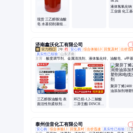
98.5% 金属清洗剂
除锈切削液
液体氢氧化钠
工业级 化工
料 源头发货
现货 三乙醇胺油酸
皂 水基切削液组分
防锈剂 棕色液体
济南鑫沃化工有限公司
2年
档
安心购
综合体验L0
回复及时
出价迅
真实性已核验
山东济南
主营：
酸度调节剂、金属清洗剂、液体氯化锌、油酸皂、n甲
烷酮
聚异丁烯2400
油添加剂增塑
电缆浸渍剂
三乙醇胺油酸皂 表
环己烷-1,2-二羧酸
面活性剂柔软剂金
二异壬酯 DINCH环
属清洗剂切削液
保可塑剂合成材料
助剂
泰州佳音化工有限公司
安心购
综合体验L1
回复及时
出价迅速
真实性已核验
江