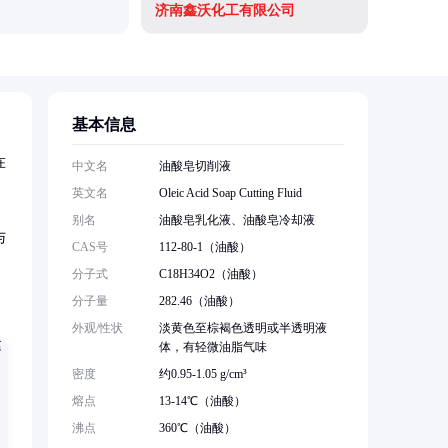
济南鑫沃化工有限公司
基本信息
在
中文名
油酸皂切削液
英文名
Oleic Acid Soap Cutting Fluid
别名
油酸皂乳化液、油酸皂冷却液
与
CAS号
112-80-1（油酸）
分子式
C18H34O2（油酸）
分子量
282.46（油酸）
外观/性状
淡黄色至棕褐色透明或半透明液
体，有轻微油脂气味
密度
约0.95-1.05 g/cm³
熔点
13-14℃（油酸）
沸点
360℃（油酸）