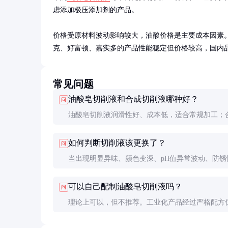
虑添加极压添加剂的产品。

价格受原材料波动影响较大，油酸价格是主要成本因素。批
克、好富顿、嘉实多的产品性能稳定但价格较高，国内
常见问题
油酸皂切削液和合成切削液哪种好？
问
油酸皂切削液润滑性好、成本低，适合常规加工；
削液冷却性好、寿命长，适合高精度加工。具体选
如何判断切削液该更换了？
问
据加工要求和预算决定。
当出现明显异味、颜色变深、pH值异常波动、防锈
下降或加工质量变差时，应考虑更换。通常工作液
可以自己配制油酸皂切削液吗？
问
命为3-6个月。
理论上可以，但不推荐。工业化产品经过严格配方
质量控制，自配产品难以保证性能和稳定性，可能