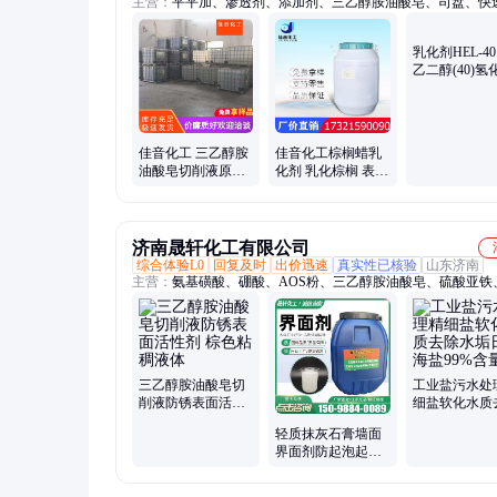
主营：
平平加、渗透剂、添加剂、三乙醇胺油酸皂、司盘、快
剂、分散剂、匀染剂、消泡剂、乳化剂、聚乙二醇、聚丙二醇
乳化剂、蓖麻油磷酸酯、聚醚多元醇、吐温、无规聚醚、抗静
乳化剂HEL-4
净洗剂、辛基酚聚氧乙烯醚、分散增溶剂、烷基酚聚氧乙烯醚
乙二醇(40)氢
剂、防老剂、甲氧基聚乙二醇、异构十醇聚氧乙烯醚
麻油，Cremoph
RH40
佳音化工棕榈蜡乳
佳音化工 三乙醇胺
化剂 乳化棕榈 表面
油酸皂切削液原料
活性剂 含量99%
油酸三乙醇胺
CAS:88107-10-2
济南晟轩化工有限公司
综合体验L0
回复及时
出价迅速
真实性已核验
山东济南
主营：
氨基磺酸、硼酸、AOS粉、三乙醇胺油酸皂、硫酸亚铁
油、氯化铵、过碳酸钠、柠檬酸、氢氟酸、硝酸、双氧水、硫
大苏打、草酸、十二烷基硫酸钠、氢氧化钠、氢氧化钾、偏硅
聚合氯化铝、磺酸、AES
三乙醇胺油酸皂切
工业盐污水处
削液防锈表面活性
细盐软化水质
剂 棕色粘稠液体
水垢日晒海盐9
轻质抹灰石膏墙面
含量
界面剂防起泡起砂
高渗透型乳液附着
力强