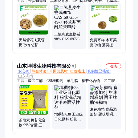
主营：
苦参碱母液、黑米花青素、白芍提取物芍药苷、毛蕊花糖
苷、苦参提取物、枸杞提取物、侧柏叶提取物
二氢燕麦生物碱
98% CAS:697235-
天然管花肉苁蓉
免费寄样 木耳菜
49-7 羟苯基丙酰
提取物 总苷
提取物 落葵提取
胺苯甲酸
40%UV 松果菊苷
物 10:1比例 实力
≥10%毛蕊花苷 毛
商家供应
蕊花糖苷
山东坤博生物科技有限公司
洽谈
安心购
综合体验L0
回复及时
出价迅速
真实性已核验
山东济南
主营：
聚乙二醇、638增稠剂、羊毛脂、糖苷化合物、乙二胺四
乙酸二钠、乙二胺四乙酸四钠、酒精、甲醇、福美钠、聚丙烯酸
钠、清洗剂、二甲基亚砜、次氯酸钠、聚异丁烯、卡松、顺酐、
香精
麦芽糊精 食品添
增稠剂638 工业级
加剂 甜味增稠剂
日化原料 粉状洗
西王牌酶法糊精
茶皂素 糖苷化合
洁精速溶表面活
物 99%含量 三萜
性剂
皂苷 天然表面活
性剂