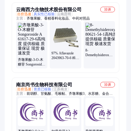
103956-33-8
84-9
云南西力生物技术股份有限公司
洽谈
出价迅速
真实性已核验
云南昆明
主营：
齐墩果酸、香精香料化妆品、中药对照品
8-
97% Aflavazole
Demethylsideroxylin
2043963-70-6 科研
齐墩果酸-3-O-木
80621-54-1高纯度
试剂 分析对照品
糖苷 Songoroside
提供核磁 质量保
A 61617-29-6高纯
证 现货 极速发货
度 提供核磁 质量
保证 现货 极速发
货
南京尚书生物科技有限公司
洽谈
出价迅速
资质已核验
江苏南京
主营：
前胡醇、甘氨酸、毛喉帖、齐墩果酸3、水苏糖、金合
欢、银椴苷、银杏叶、络塞定、茄边碱、鸡骨草、石蒜碱、广藿
香、高良姜、绵子糖、紫苏葶、女贞子、紫苏烯、旋复花、肌氨
酸、双黄酮、松脂素、甲乙基、棉花素、褪黑素、鸡骨香