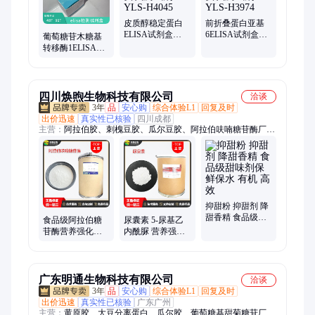
皮质醇稳定蛋白
前折叠蛋白亚基
ELISA试剂盒
6ELISA试剂盒
葡萄糖苷木糖基
CORT免费代测试
PFDN6免费代测
转移酶1ELISA试
剂YLS-H4045
试剂YLS-H3974
剂盒 GXYLT1免
费代测试剂YLS-
H4023
四川焕煦生物科技有限公司
洽谈
3年
品
安心购
综合体验L1
回复及时
出价迅速
真实性已核验
四川成都
主营：
阿拉伯胶、刺槐豆胶、瓜尔豆胶、阿拉伯呋喃糖苷酶厂
家、果胶、海藻酸丙二醇酯、海藻酸钠、黄原胶、结冷胶、聚丙
烯酸钠、卡波姆、抗性糊精、可得然胶、魔芋粉、塔拉胶、琼
脂、沙蒿籽胶、羧甲基淀粉钠、明胶、温轮胶、阿斯巴甜、低聚
果糖、低聚木糖、结晶果糖、菊粉、纽甜
抑甜粉 抑甜剂 降
甜香精 食品级甜
食品级阿拉伯糖
尿囊素 5-尿基乙
味剂保鲜保水 有
苷酶营养强化剂
内酰脲 营养强化
机 高效
酶制剂 99%含量
剂 化妆品级 农业
1kg起订
级
广东明通生物科技有限公司
洽谈
3年
品
安心购
综合体验L1
回复及时
出价迅速
真实性已核验
广东广州
主营：
黄原胶、大豆分离蛋白、瓜尔胶、葡萄糖基甜菊糖苷厂