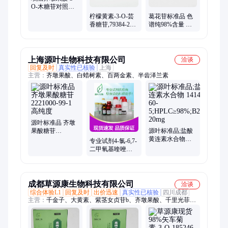
O-木糖苷对照品
CAS61617-29-6
柠檬黄素-3-O-芸
葛花苷标准品 色
香糖苷,79384-27-3
谱纯98%含量 质
对照品 标准品
谱核磁鉴定 大量
现货
上海源叶生物科技有限公司
洽谈
回复及时
真实性已核验
上海
主营：
齐墩果酸、白蜡树素、百两金素、半齿泽兰素
源叶标准品 齐墩
果酸糖苷
源叶标准品;盐酸
2221000-99-1 高纯
黄连素水合物
专业试剂4-氯-6,7-
度
141433-60-
二甲氧基喹唑啉
5;HPLC≥98%;B27913-
现货充足 品牌保
20mg
障
成都草源康生物科技有限公司
洽谈
综合体验L1
回复及时
出价迅速
真实性已核验
四川成都
主营：
千金子、大黄素、紫茎女贞苷b、齐墩果酸、千里光菲灵
碱、花青素、甘草系列、水飞蓟系列