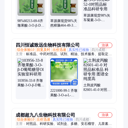
草源康现货98%矢
车菊素-3-O-
98%60213-69-6齐
草源康现货98%天
185246-52-0对照
墩果酸-3-O-β-D-
然樟脑464-49-3对
品标准品科研专
葡萄糖 (1→2)-α-
照品标准品科研
用
L-阿拉伯糖苷
专用
四川恒诚致远生物科技有限公司
洽谈
综合体验L0
回复及时
出价迅速
真实性已核验
四川成都
主营：
标准品、中药对照品、试剂、精油、技术服务、提取定
制、化合物合成、分析检测、色谱柱、天然产物
103956-33-8 齐墩
果酸-3-O-β-D葡萄
土荆皮丙酸
糖苷Ol 实验室科
82601-41-0 对照品
2221000-99-1 齐墩
研用
标准品 科研专用
果酸-3-O-α-L-阿
图谱全 纯度高
拉伯糖苷Oleanolic
acid-3-O
成都超九八生物科技有限公司
洽谈
综合体验L0
出价迅速
真实性已核验
四川成都
主营：
对照品、科研实验、试剂盒、多糖、安石榴苷、儿茶素、