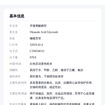
基本信息
中文名
齐墩果酸糖苷
英文名
Oleanolic Acid Glycoside
别名
橄榄苦苷
CAS号
32619-42-4
分子式
C35H54O12
分子量
678.8
外观/性状
白色至淡黄色粉末
溶解性
易溶于水、甲醇、乙醇，微溶于乙醚、氯仿
储存条件
密封避光，干燥阴凉处保存
主要性质/特性
具有显著的抗氧化、抗炎、抗菌和心血管保护作用，
生物利用度高，稳定性好。
主要应用/用途
用于保健品、医药、化妆品等领域，常用于心血管健
康、抗衰老和免疫调节产品。
安全注意事项
避免吸入粉尘，操作时戴防护手套和眼镜，远离火源