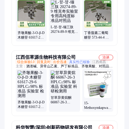
绿原酸、尿石素、人参皂苷、花青素、维生素、异鼠李素、甘草
系列、人参系列、补骨脂系列、雷公藤系列、黄芩系列、柴胡系
列、丹参系列、酸枣仁系列、重楼系列、大黄系列、五味子系
列、化合物、黄芪皂苷系列
L-甘-甘-缬三肽
20274-89-9 维克奇
齐墩果酸-3-O-β-D
丁香脂素二葡萄
实验室专用高纯
木糖苷 61617-29-6
糖苷 573-44-4 维
度标准品对照品
维克奇自制中药
克奇实验室专用
标准品对照品
高纯度标准品对
照品
江西佰草源生物科技有限公司
洽谈
综合体验L0
回复及时
出价迅速
真实性已核验
江西南昌
主营：
酒渣碱、异常山乙素、芦丁标准品、齐墩果酸、对照品标
准品
甘草异黄烷酮
齐墩果酸-3-O-β-D
66067-26-3
15-
木糖苷 61617-29-6
HPLC≥98% 标准
Methoxymkapwanin
HPLC≥98% 标准
品 实验室 科研检
1309920-99-7
品 实验室 检测用
测用
HPLC≥98% 标准
品 实验室 科研检
测
科华智慧(深圳)创新药物研发有限公司
洽谈