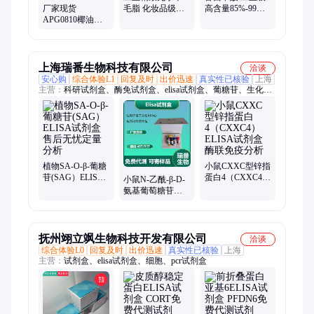
厂家现货
毛脂 化妆品级乳
高含量85%-99%
APG0810椰油烷
化剂羊毛醇 保湿
防腐剂消毒剂 厂
基糖苷 表面活性
润滑膏
家质量保障
剂洗涤剂发泡剂
增稠剂APG
上海瑞番生物科技有限公司
洽谈
安心购
综合体验L1
回复及时
出价迅速
真实性已核验
上海
主营：
科研试剂盒、酶免试剂盒、elisa试剂盒、葡糖苷、生化试
剂盒、细胞、生物试剂、进口ELISA试剂盒、PCR试剂盒、生化
测试盒
植物SA-O-β-葡糖
小鼠CXXC型锌指
苷(SAG）ELISA
蛋白4（CXXC4）
小鼠N-乙酰-β-D-
试剂盒售后无忧
ELISA试剂盒酶联
氨基葡萄糖苷酶
定量分析
免疫分析
(NAG)ELISA试剂
盒
抚州翊立飒生物科技开发有限公司
洽谈
综合体验L0
回复及时
出价迅速
真实性已核验
上海
主营：
试剂盒、elisa试剂盒、细胞、pcr试剂盒