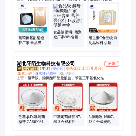
家、果胶、海藻酸钠、结冷胶、卡拉胶、抗性糊精、可得然胶、
明胶、魔芋粉、琼脂、羧甲基纤维素钠、阿斯巴甜、安赛蜜、赤
藓糖醇、低聚半乳糖、低聚果糖、低聚木糖、低聚异麦芽糖、核
糖、木糖、阿拉伯糖、菊粉、麦芽糖醇
食品级 酵母β葡聚
糖厂家80%含量
葡萄糖基甜菊糖
维生素C食品级 调
营养强化剂 1kg起
苷厂家 食品级甜
制品饮料 烘焙糕
批 明通生物
味剂 明通生物 糖
点果蔬 营养强化
果糕点饮料
剂
湖北阡陌生物科技有限公司
洽谈
1年
档
安心购
综合体验L1
回复及时
出价迅速
真实性已核验
湖北鄂州
主营：
聚苯胺、脯氨酸甲酯盐酸盐、苄基三甲基氯化铵
壬基-β-D-吡喃葡
甲基葡萄糖苷 97-
3-碘咔唑 16807-
糖苷 CAS69984-
30-3 合成材料助
13-9 合成光电材
73-2 科研试剂 可
剂 α-甲基葡萄糖
料中间体 阡陌生
分装
甙
物