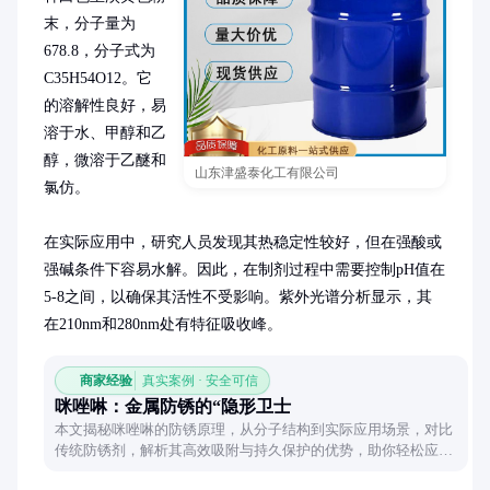
末，分子量为
678.8，分子式为
C35H54O12。它
的溶解性良好，易
溶于水、甲醇和乙
醇，微溶于乙醚和
山东津盛泰化工有限公司
氯仿。

在实际应用中，研究人员发现其热稳定性较好，但在强酸或
强碱条件下容易水解。因此，在制剂过程中需要控制pH值在
5-8之间，以确保其活性不受影响。紫外光谱分析显示，其
在210nm和280nm处有特征吸收峰。
商家经验
真实案例 · 安全可信
咪唑啉：金属防锈的“隐形卫士
本文揭秘咪唑啉的防锈原理，从分子结构到实际应用场景，对比
传统防锈剂，解析其高效吸附与持久保护的优势，助你轻松应对
金属腐蚀难题。