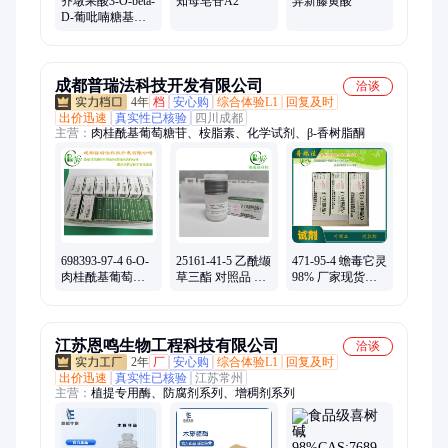
齐墩果酸3-O-beta-
知母皂苷A2
异新藤黄酸
D-葡吡喃糖基
(1→2)-alpha-L-吡
喃阿拉伯糖苷
成都普瑞法科技开发有限公司
洽谈
4年
档
安心购
综合体验L1
回复及时
出价迅速
真实性已核验
四川成都
主营：
肉桂酰基葡萄糖苷、桉脂素、化学试剂、β-香树脂酮
698393-97-4 6-O-
25161-41-5 乙酰缬
471-95-4 蟾毒它灵
肉桂酰基葡萄糖
草三酯 对照品 标
98% 厂家现货
苷 标准品 现货
准品 98%现货 全
Bufotalin 标准品
98% 普瑞法
国可售
江苏恩鸣生物工程科技有限公司
洽谈
2年
厂
安心购
综合体验L1
回复及时
出价迅速
真实性已核验
江苏常州
主营：
植提专用酶、防腐剂系列、增稠剂系列