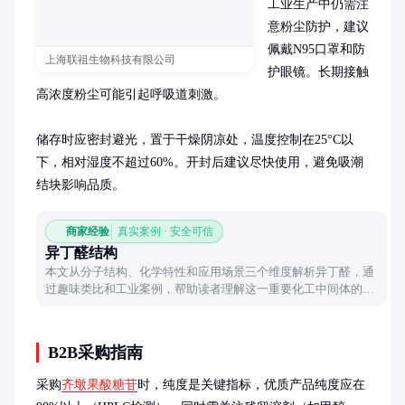
工业生产中仍需注
意粉尘防护，建议
佩戴N95口罩和防
上海联祖生物科技有限公司
护眼镜。长期接触
高浓度粉尘可能引起呼吸道刺激。

储存时应密封避光，置于干燥阴凉处，温度控制在25°C以
下，相对湿度不超过60%。开封后建议尽快使用，避免吸潮
结块影响品质。
商家经验
真实案例 · 安全可信
异丁醛结构
本文从分子结构、化学特性和应用场景三个维度解析异丁醛，通
过趣味类比和工业案例，帮助读者理解这一重要化工中间体的核
心特性与实用价值。
B2B采购指南
采购
齐墩果酸糖苷
时，纯度是关键指标，优质产品纯度应在