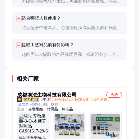
不建议与强氧化剂配伍，可能影响其稳定性。与某些
抗凝药物（如华法林）联用时需谨慎，可能增强药
效。
适合哪些人群使用？
问
特别适合中老年人、心血管疾病高风险人群和长期处
于氧化应激状态者。孕妇和哺乳期妇女应在医生指导
下使用。
提取工艺对品质有何影响？
问
超临界CO2提取的产品纯度更高，残留溶剂少，但成
本较高。传统醇提法若控制不当可能导致糖苷水解，
活性降低。
相关厂家
成都埃法生物科技有限公司
洽谈
7年
档
综合体验L0
回复及时
出价迅速
真实性已核验
四川成都
主营：
齐墩果酸、对照品、标准品
埃法齐墩果酸-3-