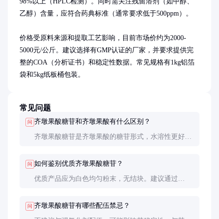
98%以上（HPLC检测）。同时需关注残留溶剂（如甲醇、
乙醇）含量，应符合药典标准（通常要求低于500ppm）。

价格受原料来源和提取工艺影响，目前市场价约为2000-
5000元/公斤。建议选择有GMP认证的厂家，并要求提供完
整的COA（分析证书）和稳定性数据。常见规格有1kg铝箔
袋和5kg纸板桶包装。
常见问题
齐墩果酸糖苷和齐墩果酸有什么区别？
问
齐墩果酸糖苷是齐墩果酸的糖苷形式，水溶性更好，
生物利用度更高（约3-5倍）。糖苷结构也增强了其
抗氧化和抗炎活性。
如何鉴别优质齐墩果酸糖苷？
问
优质产品应为白色均匀粉末，无结块。建议通过
HPLC检测纯度（≥98%），并检查微生物限度（总菌
落数≤1000cfu/g）。
齐墩果酸糖苷有哪些配伍禁忌？
问