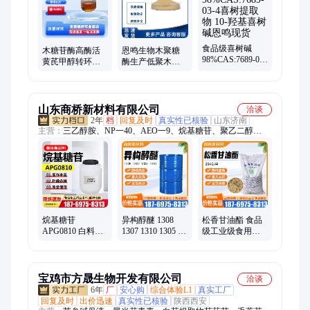
食品级喜树碱
木糖苷酶高酶活
恩鸣生物木聚糖
98%CAS:7689-03-
黄芪甲醇转环黄
酶生产低聚木糖
4喜树提取物 10-
芪醇酶制剂批发
用食品级酶制剂
羟基喜树碱恩鸣
科研试剂
现货
山东商桥新材料有限公司
洽谈
2年
档
回复及时
真实性已核验
山东济南
主营：
三乙醇胺、NP一40、AEO一9、烷基糖苷、聚乙二醇
PEG600、十二烷基苯磺酸、十二烷基苯磺酸钠、脂肪醇聚氧乙
烯醚硫酸、6501、异构十醇聚氧乙烯醚、异构十三醇聚氧乙烯
醚、二乙醇单异丙醇胺、十二烷基硫酸钠K12、α烯基磺酸钠
AOS、椰油酰胺丙基甜菜碱、十二烷基甜菜碱、十二烷基二甲基
氧化胺、LAO一30
烷基糖苷
异构醇醚 1308
松香甘油酯 食品
APG0810 白料去
1307 1310 1305 异
级工业级食用香
污洗涤原料表面
构十三醇聚氧乙
料口香糖动物脱
活性剂增稠剂厂
烯醚
毛食品添加剂
家直供
宝鸡市方晟生物开发有限公司
洽谈
6年
厂
安心购
综合体验L1
真实工厂
回复及时
出价迅速
真实性已核验
陕西西安