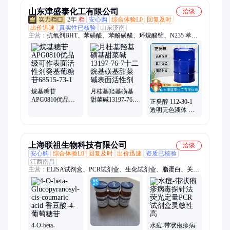
山东津盛泰化工有限公司
洽谈
2年
档
安心购
综合体验L0
回复及时
出价迅速
真实性已核验
山东济南
主营：
抗氧剂BHT、苯磺酸、苯酚磺酸、环烷酸铈、N235 萃取
剂、C272萃取剂、均苯四甲酸二酐、对苯乙烯磺酸钠、氟化铝、
椰油酰胺丙基甜菜碱、甘油三苯甲酸酯
烷基糖苷
月桂基羟基磺基
APG0810优品级
甜菜碱13197-76-7
正癸醇 112-30-1
可作表面活性剂
十二烷基磺基甜
透明无色液体 纯
癸基葡糖苷68515-
菜碱表面活性剂
度≥99% 配制香
73-1
皂、日用化妆品
香精
上海联祖生物科技有限公司
洽谈
安心购
综合体验L0
回复及时
出价迅速
资质已核验
江西南昌
主营：
ELISA试剂盒、PCR试剂盒、生化试剂盒、脂蛋白、关基
因、亲环素、钾通道、列抗体、ntp溶液、蛋白酶、脑蛋白、病
毒抗、蛋白质、239抗体、dtt溶液、科研试剂
4-O-beta-
水痘-带状疱疹病