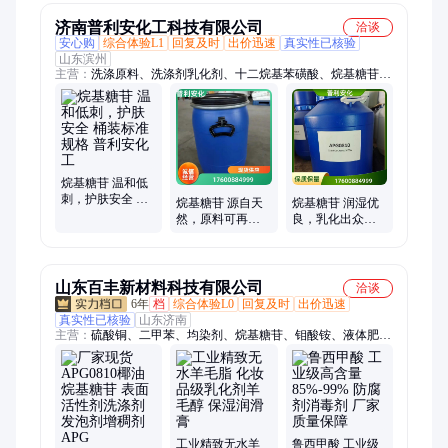
济南普利安化工科技有限公司
洽谈
安心购
综合体验L1
回复及时
出价迅速
真实性已核验
山东滨州
主营：
洗涤原料、洗涤剂乳化剂、十二烷基苯磺酸、烷基糖苷、
消泡剂、直链十二烷基苯磺酸、工业消泡剂、十二烷基苯磺酸
钠、羟丙基甲基纤维素、工业级三聚磷酸钠、三聚磷酸钠、洗衣
液母料、D40溶剂油、工业级磺酸、洗涤剂原料、日化原料、工
业级白油、工业白油、CAB-35甜菜碱、椰油酰胺丙基甜菜碱、
氧化胺OB-2、工业碳氢清洗剂、十二烷基二甲基氧化胺、月桂
基二甲基氧化胺、月桂醇硫酸钠
烷基糖苷 温和低
刺，护肤安全 桶
烷基糖苷 源自天
烷基糖苷 润湿优
装标准规格 普利
然，原料可再生
良，乳化出众
安化工
高泡型糖苷液 普
APG0810 型 普利
利安化工
安化工
山东百丰新材料科技有限公司
洽谈
6年
档
综合体验L0
回复及时
出价迅速
真实性已核验
山东济南
主营：
硫酸铜、二甲苯、均染剂、烷基糖苷、钼酸铵、液体肥、
硫酸锌、乳化剂、锡酸钠、发黑液、叶面肥、混合菌、高碳醇、
硫酸钴、络合剂、除油粉、糖醇锌、醋酸铜、氯化钾、壳寡糖、
叔丁醇、清洗剂、糖醇硅、海藻硼、醋酸钴、防锈油
工业精致无水羊
鲁西甲酸 工业级