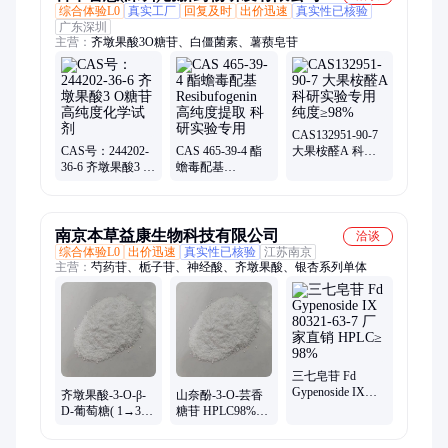
综合体验L0
真实工厂
回复及时
出价迅速
真实性已核验
广东深圳
主营：
齐墩果酸3O糖苷、白僵菌素、薯蓣皂苷
CAS132951-90-7
CAS号：244202-
CAS 465-39-4 酯
大果桉醛A 科研
36-6 齐墩果酸3 O
蟾毒配基
实验专用 纯度
糖苷高纯度化学
Resibufogenin 高
≥98%
试剂
纯度提取 科研实
验专用
南京本草益康生物科技有限公司
洽谈
综合体验L0
出价迅速
真实性已核验
江苏南京
主营：
芍药苷、栀子苷、神经酸、齐墩果酸、银杏系列单体
三七皂苷 Fd
Gypenoside IX
齐墩果酸-3-O-β-
山奈酚-3-O-芸香
80321-63-7 厂家直
D-葡萄糖( 1→3)-
糖苷 HPLC98%
销 HPLC≥ 98%
α-L-鼠李糖(1→2)-
Kaempferol-3-
α-L-阿拉伯糖苷
rutinoside 17650-