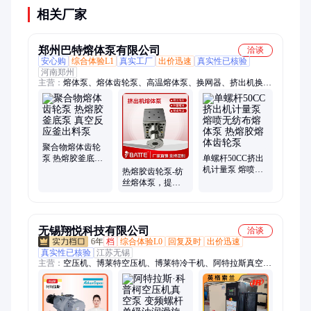
相关厂家
郑州巴特熔体泵有限公司
洽谈
安心购
综合体验L1
真实工厂
出价迅速
真实性已核验
河南郑州
主营：
熔体泵、熔体齿轮泵、高温熔体泵、换网器、挤出机换网
器、自动换网器
聚合物熔体齿轮
泵 热熔胶釜底泵
单螺杆50CC挤出
真空反应釜出料
机计量泵 熔喷无
热熔胶齿轮泵-纺
泵
纺布熔体泵 热熔
丝熔体泵，提供
胶熔体齿轮泵
加热保温装置、
化纤纺丝生产使
用
无锡翔悦科技有限公司
洽谈
6年
档
综合体验L0
回复及时
出价迅速
真实性已核验
江苏无锡
主营：
空压机、博莱特空压机、博莱特冷干机、阿特拉斯真空
泵、品牌空压机保养维修、纽曼泰克干燥设备、空压机保养耗
材、Airnet节能管道、吸附式干燥机、空压机过滤器、变频改
造、空气压缩机、富达空压机、凌格风空压机、开山空压机