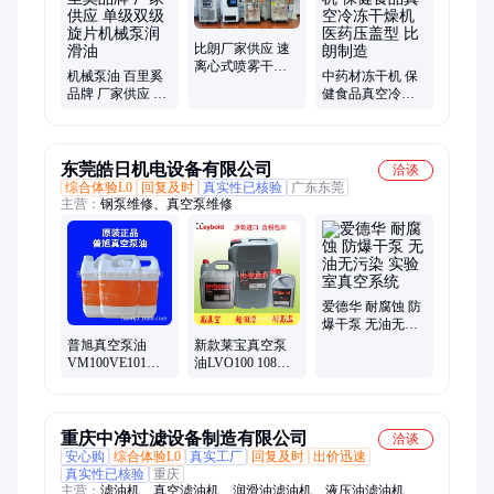
比朗厂家供应 速
离心式喷雾干燥
机械泵油 百里奚
中药材冻干机 保
机BILON-9000Y
品牌 厂家供应 单
健食品真空冷冻
型 质量保障
级双级旋片机械
干燥机 医药压盖
泵润滑油
型 比朗制造
东莞皓日机电设备有限公司
洽谈
综合体验L0
回复及时
真实性已核验
广东东莞
主营：
钢泵维修、真空泵维修
爱德华 耐腐蚀 防
爆干泵 无油无污
染 实验室真空系
普旭真空泵油
新款莱宝真空泵
统
VM100VE101单
油LVO100 108
级旋片式真空泵
200 700爱德华 润
专用润滑油5L
滑油批发
重庆中净过滤设备制造有限公司
洽谈
安心购
综合体验L0
真实工厂
回复及时
出价迅速
真实性已核验
重庆
主营：
滤油机、真空滤油机、润滑油滤油机、液压油滤油机、透