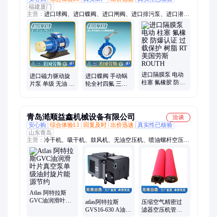
福建厦门
主营：
进口球阀、进口蝶阀、进口闸阀、进口排污泵、进口潜水
泵、进口离心泵、进口真空泵、进口轴流泵、进口中开泵、进口
旋塞阀、进口鼓风机、进口罗茨风机、进口悬浮风机、进口污水
处理设备
进口隔膜泵 电动
进口磁力驱动旋
进口蝶阀 手动蜗
柱塞 氟橡胶 防爆
片泵 单级 无油 双
轮全衬四氟 三偏
认证 过载保护 树
级 油润滑 油封 双
心 铜合金 线性流
脂 RT 美国劳斯
极 美国劳斯
量 RT 美国劳斯
ROUTH
ROUTH
ROUTH
青岛澔顺益鑫机械设备有限公司
洽谈
安心购
综合体验L1
回复及时
出价迅速
真实性已核验
山东青岛
主营：
冷干机、吸干机、鼓风机、无油空压机、喷油螺杆空压
机、油过滤器、油气分离器、真空泵、润滑油、移动机、活塞
机、空气过滤器、捷能管道、维修保养、其他零配件
Atlas 阿特拉斯
GVC油润滑叶片
atlas阿特拉斯
压缩空气精密过
真空泵单级油封
GVS16-630 A油润
滤器空压机管道
旋片能源节约