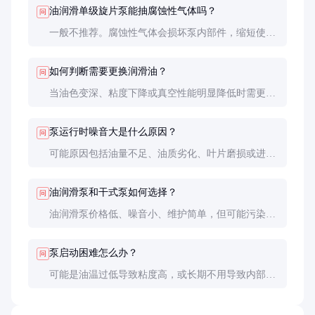
油润滑单级旋片泵能抽腐蚀性气体吗？
问
一般不推荐。腐蚀性气体会损坏泵内部件，缩短使用
寿命。如需抽送腐蚀性气体，应选用特殊材质的泵或
加装气体处理装置。
如何判断需要更换润滑油？
问
当油色变深、粘度下降或真空性能明显降低时需更
换。正常使用情况下，建议每2000-3000小时或每年
更换一次。
泵运行时噪音大是什么原因？
问
可能原因包括油量不足、油质劣化、叶片磨损或进气
过滤器堵塞。应检查油位和油质，必要时更换油和过
滤器。
油润滑泵和干式泵如何选择？
问
油润滑泵价格低、噪音小、维护简单，但可能污染系
统；干式泵无油污染，但价格高、噪音大。根据应用
环境和预算选择。
泵启动困难怎么办？
问
可能是油温过低导致粘度高，或长期不用导致内部粘
连。可尝试预热泵体或手动转动转子几圈后再启动。