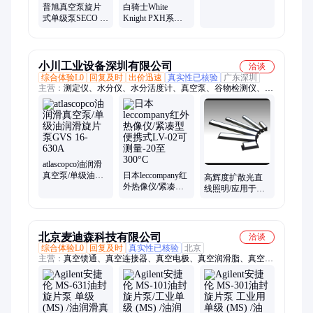
全新C系列移动空
普旭真空泵旋片
白骑士White
压机
式单级泵SECO 油
Knight PXH系列
润滑 叶轮数目3
泵 PSR025
19lpm(1.14m3/h)
快递 现
小川工业设备深圳有限公司
洽谈
综合体验L0
回复及时
出价迅速
真实性已核验
广东深圳
主营：
测定仪、水分仪、水分活度计、真空泵、谷物检测仪、水
分测试仪、电动谷物仪、成分分析仪、外观分析设备
atlascopco油润滑
真空泵/单级油润
日本leccompany红
高辉度扩散光直
滑旋片泵GVS 16-
外热像仪/紧凑型
线照明/应用于伤
630A
便携式LV-02可测
痕检查LLG Series
量-20至300°C
日本aitecsystem
北京麦迪森科技有限公司
洽谈
综合体验L0
回复及时
真实性已核验
北京
主营：
真空馈通、真空连接器、真空电极、真空润滑脂、真空
泵、真空泵油、真空线缆、真空插针、真空贯穿件、低温真空脂