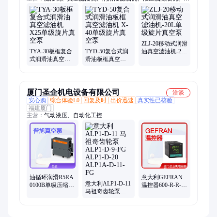
平油滤油机、绝缘油滤油机、板框式滤油机、移动滤油机、防爆
滤油机、小型滤油机、润滑油真空滤油机、液压油真空滤油机、
绝缘油真空净油机、变压器油真空滤油机、透平油真空滤油机、
双级真空滤油机、高效真空滤油机、防爆真空滤油机、多功能滤
油机、离心式滤油机、聚结分离式滤油机、柴油燃油滤油机、变
ZLJ-20移动式润滑
压器油滤油机
TYA-30板框复合
TYD-50复合式润
油真空滤油机-20L
式润滑油真空滤
滑油板框真空滤
单级旋片真空泵
油机 X25单级旋
油机 X-40单级旋
片真空泵
片真空泵
厦门圣企机电设备有限公司
洽谈
安心购
综合体验L0
回复及时
出价迅速
真实性已核验
福建厦门
主营：
气动液压、自动化工控
油循环润滑R5RA-
意大利GEFRAN
意大利ALP1-D-11
0100B单级压缩的
温控器600-R-R-R-
马祖奇齿轮泵
旋片真空泵
0-0-0 600-R-R-D-
ALP1-D-9-FG
BUSCH结构简单
0-0 600-R-R-C-0-0
ALP1-D-20
紧凑
ALP1A-D-11-FG