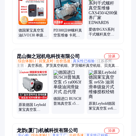
修、罗茨泵维修、干式真空泵维修、油泵维修、旋片泵维修、汉
钟真空泵、二手真空泵销售、半导体真空泵维修、爱德华润滑
油、普旭润滑油、莱宝润滑油、贝克润滑油、松村润滑油、里其
乐润滑油、爱发科润滑油
爱德华GXS系列
德国莱宝真空泵
PD300汉钟螺杆真
干式螺杆真空泵
油LVO130 单级旋
空泵维修 卡死异
维修GXS450/4200
片泵SV65B
响故障拆解厂家
保养厂家
SV1200专用
快速HANBELL精
EDWARDS
Leybold润滑油
机
昆山御之冠机电科技有限公司
洽谈
综合体验L1
回复及时
出价迅速
真实性已核验
江苏苏州
主营：
真空系统、罗茨真空机组、罗茨螺杆真空机组、贝克真空
泵、好利旺真空泵、莱宝真空泵、飞越真空泵、普旭真空泵、好
凯德真空泵、众德真空泵、爱发科真空泵、阿特拉斯真空泵、久
信真空泵、爱德华真空泵、里其乐真空泵、鲍斯真空泵、旋片真
空机组、扩散泵机组、罗茨旋片真空机组、真空机组定做
德国进口 BUSCH
普旭真空泵 r5
原装Leybold德国
原装德国 Leybold
ra0063f 单级油润
莱宝真空泵 sv65b
莱宝真空泵
滑旋片式 总代理
油润滑单级旋片
sogevac sv70fp 油
式 维修授权经销
润滑单级旋片 总
商
代理商
龙韵(厦门)机械科技有限公司
洽谈
安心购
综合体验L1
真实工厂
出价迅速
真实性已核验