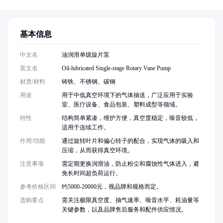
基本信息
中文名
油润滑单级旋片泵
英文名
Oil-lubricated Single-stage Rotary Vane Pump
材质/材料
铸铁、不锈钢、碳钢
用途
用于中低真空环境下的气体抽送，广泛应用于实验
室、医疗设备、食品包装、塑料成型等领域。
特性
结构简单紧凑，维护方便，真空度稳定，噪音较低，
适用于连续工作。
作用/功能
通过旋转叶片和偏心转子的配合，实现气体的吸入和
压缩，从而获得真空环境。
注意事项
需定期更换润滑油，防止粉尘和腐蚀性气体进入，避
免长时间超负荷运行。
参考价格区间
约5000-20000元，视品牌和规格而定。
选购要点
需关注极限真空度、抽气速率、噪音水平、耗油量等
关键参数，以及品牌售后服务和配件供应情况。