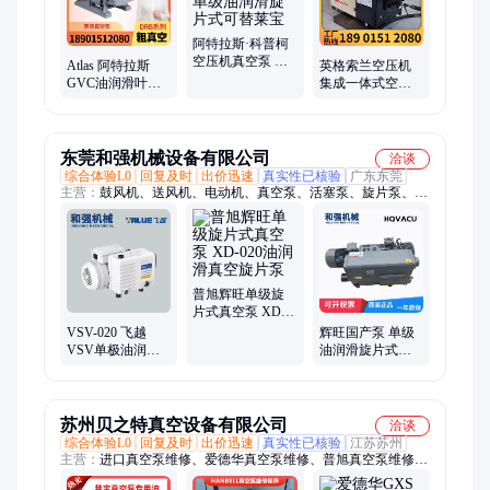
阿特拉斯·科普柯
空压机真空泵 变
Atlas 阿特拉斯
英格索兰空压机
频螺杆单级油润
GVC油润滑叶片
集成一体式空气
滑旋片式可替莱
真空泵单级油封
压缩机 环保节能
宝
旋片能源节约
东莞和强机械设备有限公司
洽谈
综合体验L0
回复及时
出价迅速
真实性已核验
广东东莞
主营：
鼓风机、送风机、电动机、真空泵、活塞泵、旋片泵、滑
片泵、循环泵、马达、空压机、干燥机、过滤器、排水器、排水
阀、差压表、电机、活塞机、石墨片、除湿机、真空机
普旭辉旺单级旋
片式真空泵 XD-
020油润滑真空旋
VSV-020 飞越
辉旺国产泵 单级
片泵
VSV单极油润滑
油润滑旋片式真
旋片式真空泵 油
空泵 油式旋片单
润滑单级旋片泵
级泵 旋片泵
V0250HC
苏州贝之特真空设备有限公司
洽谈
综合体验L0
回复及时
出价迅速
真实性已核验
江苏苏州
主营：
进口真空泵维修、爱德华真空泵维修、普旭真空泵维修、
莱宝真空泵维修、普发真空泵维修、荏原真空泵维修、螺杆泵维