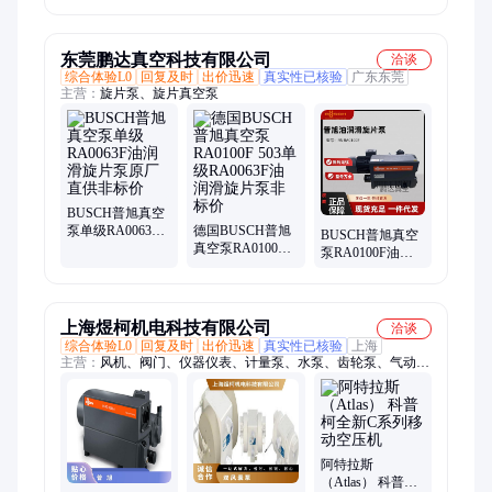
滑单级旋片真空
滤芯K017AA除尘
泵
除油气源净化设
备
东莞鹏达真空科技有限公司
洽谈
综合体验L0
回复及时
出价迅速
真实性已核验
广东东莞
主营：
旋片泵、旋片真空泵
BUSCH普旭真空
泵单级RA0063F
德国BUSCH普旭
BUSCH普旭真空
油润滑旋片泵原
真空泵RA0100F
泵RA0100F油润
厂直供非标价
503单级RA0063F
滑旋片泵单级泵
油润滑旋片泵非
原厂售卖非标价
标价
上海煜柯机电科技有限公司
洽谈
综合体验L0
回复及时
出价迅速
真实性已核验
上海
主营：
风机、阀门、仪器仪表、计量泵、水泵、齿轮泵、气动隔
膜泵、螺杆泵、转子泵、真空泵、加药系统
阿特拉斯
（Atlas） 科普柯