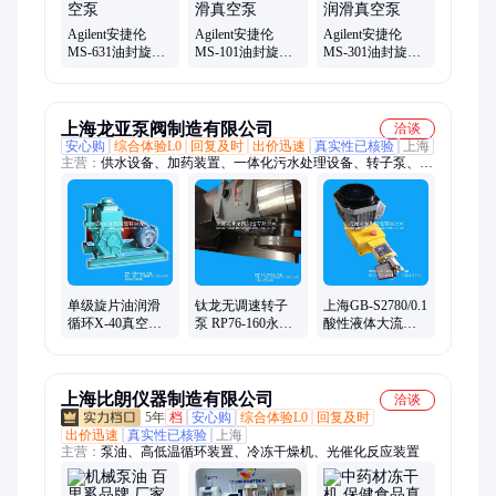
Agilent安捷伦
Agilent安捷伦
Agilent安捷伦
MS-631油封旋片
MS-101油封旋片
MS-301油封旋片
泵 单级 (MS) /油
泵/工业单级 (MS)
泵 工业用单级
润滑真空泵
/油润滑真空泵
(MS) /油润滑真空
泵
上海龙亚泵阀制造有限公司
洽谈
安心购
综合体验L0
回复及时
出价迅速
真实性已核验
上海
主营：
供水设备、加药装置、一体化污水处理设备、转子泵、计
量泵、液下泵、齿轮泵、隔膜泵、磁力泵、真空泵、螺杆泵、离
心泵、漩涡泵、自吸泵、化工泵、耐腐蚀泵、多级泵、排污泵、
卫生泵、油泵、柱塞泵、预制泵站、DG锅炉泵、定压补水装置
单级旋片油润滑
钛龙无调速转子
上海GB-S2780/0.1
循环X-40真空泵
泵 RP76-160永磁
酸性液体大流量
三相60HZ旋片式
电动高粘度泵
三相440V计量泵
泵
上海比朗仪器制造有限公司
洽谈
5年
档
安心购
综合体验L0
回复及时
出价迅速
真实性已核验
上海
主营：
泵油、高低温循环装置、冷冻干燥机、光催化反应装置