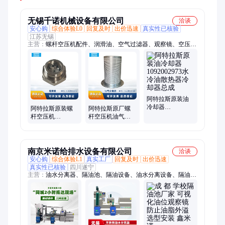
无锡千诺机械设备有限公司
洽谈
安心购
综合体验L0
回复及时
出价迅速
真实性已核验
江苏无锡
主营：
螺杆空压机配件、润滑油、空气过滤器、观察镜、空压机
专用机油、油气分离器、断油阀、电子排污阀、空压机
阿特拉斯原装油
冷却器
阿特拉斯原装螺
阿特拉斯原厂螺
1092002973水冷
杆空压机
杆空压机油气分
油散热器冷却器
1092000072观察
离器1623051400
总成
镜油位镜油位计
油分芯空压机精
视油镜配件
分
南京米诺给排水设备有限公司
洽谈
安心购
综合体验L1
真实工厂
回复及时
出价迅速
真实性已核验
四川遂宁
主营：
油水分离器、隔油池、隔油设备、油水分离设备、隔油提
升设备、隔油器、油脂分离器、油水分离装置、污水提升器、污
水提升设备、污水提升泵、一体化污水提升设备、一体化污水提
升装置