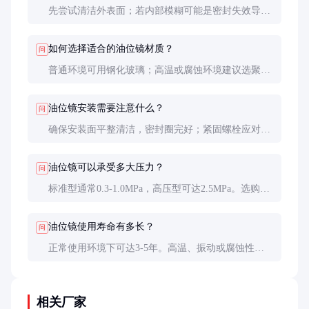
先尝试清洁外表面；若内部模糊可能是密封失效导致
介质渗入，需更换整个油位镜。定期维护可延长使用
寿命。
如何选择适合的油位镜材质？
问
普通环境可用钢化玻璃；高温或腐蚀环境建议选聚碳
酸酯；强酸强碱环境需用特种玻璃或不锈钢保护型。
油位镜安装需要注意什么？
问
确保安装面平整清洁，密封圈完好；紧固螺栓应对角
均匀拧紧；安装后需进行压力测试确认无泄漏。
油位镜可以承受多大压力？
问
标准型通常0.3-1.0MPa，高压型可达2.5MPa。选购时
压力等级应高于设备最大工作压力20%以上。
油位镜使用寿命有多长？
问
正常使用环境下可达3-5年。高温、振动或腐蚀性环
境会缩短寿命，建议1-2年检查更换。
相关厂家