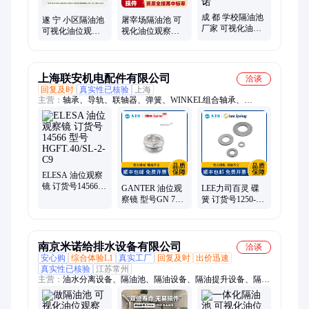
成 都 学校隔油池
遂 宁 小区隔油池
屠宰场隔油池 可
厂家 可视化油位
可视化油位观察
视化油位观察镜
观察镜 防止油脂
镜 及时排油 改造
无需专人清掏 节
外溢 选型安装 鑫
施工方案 鑫米诺
约人工成本 鑫米
米诺
诺
上海联安机电配件有限公司
洽谈
回复及时
真实性已核验
上海
主营：
轴承、导轨、联轴器、弹簧、WINKEL组合轴承、
GUTEKUNST弹簧、手轮、铰链、脚轮、FLURO关节轴承
ELESA 油位观察
镜 订货号14566
GANTER 油位观
LEE力司百灵 碟
型号HGFT.40/SL-
察镜 型号GN 744-
簧 订货号1250-
2-C9
11-M16X1,5-B 不
219-2250
带反差屏 (所有尺
57.15*31.75*5.56*6.4
寸)
南京米诺给排水设备有限公司
洽谈
安心购
综合体验L1
真实工厂
回复及时
出价迅速
真实性已核验
江苏常州
主营：
油水分离设备、隔油池、隔油设备、隔油提升设备、隔油
提升一体化设备、油水分离器、餐饮油水分离器、隔油器、餐饮
隔油池、餐饮隔油提升设备、厨房油水分离器、厨房隔油池、厨