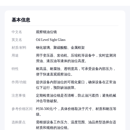
基本信息
中文名
观察镜油位镜
英文名
Oil Level Sight Glass
材质/材料
钢化玻璃、聚碳酸酯、金属框架
用途
用于变压器、发动机、压缩机等设备中，实时监测润
滑油、液压油等液体的油位高度。
特性
耐高温、耐腐蚀、透明度高，可承受设备内部压力，
便于快速直观观察油位。
作用/功能
提供设备内部油位的可视化窗口，确保设备在正常油
位下运行，预防缺油故障。
注意事项
定期检查油位镜是否清晰，防止油污遮挡；避免机械
冲击导致破裂。
参考价格区间
约50-500元/个，具体价格取决于尺寸、材质和耐压等
级。
选购要点
需根据设备工作压力、温度范围、油品类型选择合适
材质和规格的油位镜。