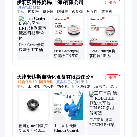
伊莉莎冈特贸易(上海)有限公司
洽谈
真实性已核验
主营：
控制杆、减振器、防溅罩、观察镜、分度件、减速机、齿
轮箱、注油塞、侧盖板、传感器、旋转球、螺钉盖、万向节、输
送机、铝型材、球形扣、聚合体、转接头、夹紧臂、水平仪、导
轨夹、联轴器、钩形夹、调整件、构造管、止推垫
Elesa Ganter伊莉
莎冈特 HRT. 油位
Elesa Ganter伊莉
Elesa Ganter伊莉
观察镜高科技聚
莎冈特 GN 537 油
莎冈特 HE. 油位
合体
位观察镜 铝制
观察镜高科技聚
合体
天津安达斯自动化设备有限责任公司
洽谈
综合体验L0
回复及时
真实性已核验
天津
主营：
工业阀、卢思卡、功率阀、油位观察镜、sae法兰、温控
机、轴芯锁、计量阀、单向阀、减速机、齿轮箱、德国wtb、测
量仪、继电器、螺杆泵、超声波、冷水机、油脂枪、柱塞泵、接
触器、点胶阀、连接器、传感器、调节阀、球轴承、控制阀
工厂直采 德国
ROECKLE 框架水
德国 ganter甘特 控
工厂直采 美国
平仪 DIN 877 多
制元素 油位观察
Johnson Controls
型号可选
镜 GN 543.2-18-
VGA8000系列柱