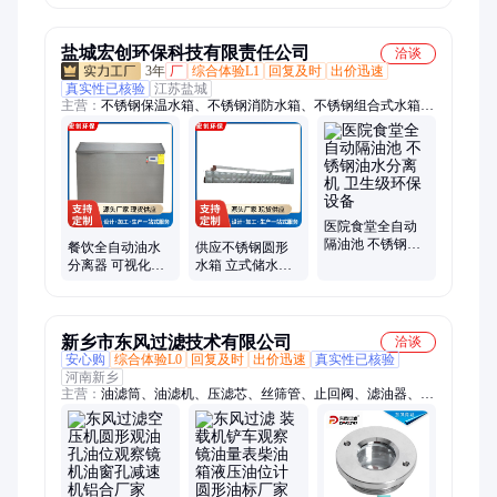
G3/4-A-SW
塞阀 多型号
盐城宏创环保科技有限责任公司
洽谈
3年
厂
综合体验L1
回复及时
出价迅速
真实性已核验
江苏盐城
主营：
不锈钢保温水箱、不锈钢消防水箱、不锈钢组合式水箱、
消防用水水箱、不锈钢生活水箱、不锈钢方形水箱、学校洗浴水
箱、浴室保温水箱、居民楼用水水箱、地埋水箱、定制不锈钢水
箱、工厂静置水箱、冷却塔循环用水水箱、工业用水水箱、屋顶
消防水箱、工厂循环水箱、组合不锈钢水箱、保温不锈钢水箱、
18吨不锈钢水箱、20吨不锈钢水箱、蓄水池水箱、商场用水水
箱、304不锈钢焊接水箱、定制工厂水箱、消防供水水箱
医院食堂全自动
隔油池 不锈钢油
餐饮全自动油水
供应不锈钢圆形
水分离机 卫生级
分离器 可视化油
水箱 立式储水罐
环保设备
位观察镜 密闭式
定 做保温 宏创环
除渣装置 宏创环
保
保
新乡市东风过滤技术有限公司
洽谈
安心购
综合体验L0
回复及时
出价迅速
真实性已核验
河南新乡
主营：
油滤筒、油滤机、压滤芯、丝筛管、止回阀、滤油器、过
滤芯、吸滤芯、计数器、测试仪、活性炭、油滤芯、滤油机、过
滤网、呼吸器、过滤头、发讯器、拖拉机、试验台、真空泵、滤
清器、空滤筒、过滤棉、水滤芯、除尘器