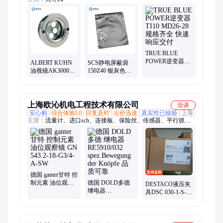
TRUE BLUE
POWER逆变器
ALBERT KUHN
SCS静电屏蔽袋
TI10 MD26-28 规
油视镜AK300021
150Z46 银灰色可
格齐全 快速响应
不锈钢油视 镜 耐
热封静电袋 防静
交付
高温油位观察镜
电袋
上海欧沁机电工程技术有限公司
洽谈
安心购
综合体验L0
回复及时
出价迅速
真实性已核验
上海
主营：
流量计、进口sch、连接板、保险丝、传感器、平行抓
手、轴承电机、密封垫圈、旋转把手、抓手夹具、旋转气缸、套
筒滤芯、电机控制器、锯片夹紧钳、防坠器拉杆、不锈钢接头、
夹具联轴器、手动快换hwr、电缆电磁阀、自动快换wwr、扁平
回转摆缸、发光元件转接器、摆缸导轨钳制器、同步带衬套卡
盘、气动导轨钳制器
德国 ganter甘特 控
制元素 油位观察
德国 DOLD多德
DESTACO液压夹
镜 GN 543.2-18-
继电器
具DSC 030-1-S-
G3/4-A-SW
RE5910/032
4000可以用于包
spez.Bewegung der
装自动化行业
Knöpfe 品质可靠