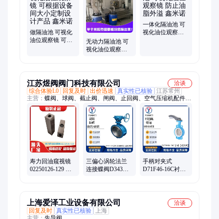
房隔油提升设备、污水提升器、污水提升设备、不锈钢水箱、消
防水箱、消防气压罐、全自动油水分离器、全自动餐饮隔油池、
不锈钢隔油池、地埋式隔油池
一体化隔油池 可
做隔油池 可视化
视化油位观察镜
油位观察镜 可根
防止油脂外溢 鑫
无动力隔油池 可
据设备间大小定
米诺
视化油位观察镜
制设计产品 鑫米
及时排油 鑫米诺
诺
江苏煜阀阀门科技有限公司
洽谈
综合体验L0
回复及时
出价迅速
真实性已核验
江苏常州
主营：
蝶阀、球阀、截止阀、闸阀、止回阀、空气压缩机配件、
水力控制阀、疏水阀、过滤器电磁阀、调节阀、莱斯LESER安全
阀、压缩机控制阀维修包、进气阀组、压力传感器、空压机储气
罐、排水器、排气阀、减压阀、针型阀、空气滤芯、温控阀、温
度传感器、旋塞阀、安全阀
寿力回油窥视镜
三偏心涡轮法兰
手柄对夹式
02250126-129 螺
连接蝶阀D343H-
D71F46-16C衬四
杆空压机专用视
25C中压手动铸钢
氟蝶阀防腐蚀
油镜 方形油位观
多层次硬密封
PTFE全衬四氟密
察镜
封碟阀
上海爱泽工业设备有限公司
洽谈
回复及时
真实性已核验
上海
主营：
先导阀