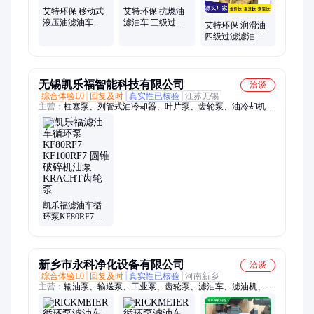
芯、反渗透系统、除尘布袋
艾特环保 移动式
艾特环保 抗燃油
液压油滤油车
滤油车 三级过滤
艾特环保 润滑油
LYC-B系列 配有
系统 配有齿轮泵
四级过滤滤油车
电机驱动齿轮泵
自吸能力强
移动式 配有专用
齿轮泵
无锡凯乐福智能科技有限公司
洽谈
综合体验L0
回复及时
真实性已核验
江苏无锡
主营：
柱塞泵、列管式油冷却器、叶片泵、齿轮泵、油冷却机、
液压阀
凯乐福滤油车循
环泵KF80RF7
KF100RF7 圆锥破
碎机油泵
KRACHT齿轮泵
新乡市永科净化设备有限公司
洽谈
综合体验L0
回复及时
真实性已核验
河南新乡
主营：
输油泵、输送泵、工业泵、齿轮泵、滤油车、滤油机、送
齿轮、柴油泵、减速机、液压油、油泵组、联轴器、低压泵、螺
杆泵、供给泵、润滑油、轮油泵、管道泵、电机泵、连续泵、配