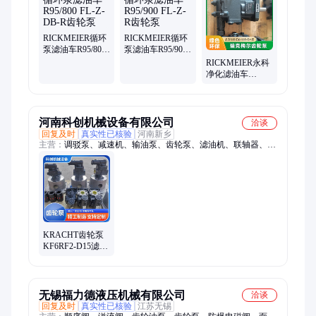
套泵、循环泵、抽油泵、分离器、甘油泵
RICKMEIER循环
RICKMEIER循环
泵滤油车R95/800
泵滤油车R95/900
FL-Z-DB-R齿轮泵
FL-Z-R齿轮泵
RICKMEIER永科
净化滤油车
R45/125 FL-Z-DB-
R-SO齿轮泵
河南科创机械设备有限公司
洽谈
回复及时
真实性已核验
河南新乡
主营：
调驳泵、减速机、输油泵、齿轮泵、滤油机、联轴器、润
滑泵、卸油泵、循环泵、齿轮油、机泵组、供给泵、油液泵、
kracht泵、润滑油、高压油泵、低温油泵、风电配件、kracht油
泵、进口油泵、风电备件、风机油泵、赫特油泵、风电油泵、电
厂配件
KRACHT齿轮泵
KF6RF2-D15滤油
车专用泵
无锡福力德液压机械有限公司
洽谈
回复及时
真实性已核验
江苏无锡