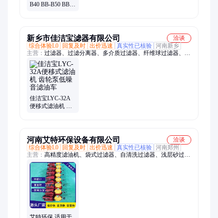
B40 BB-B50 BB-
B63滤油机车内卸
液压泵
新乡市佳洁宝滤器有限公司
洽谈
综合体验L0
回复及时
出价迅速
真实性已核验
河南新乡
主营：
过滤器、过滤分离器、多介质过滤器、纤维球过滤器、浅
层砂过滤器、聚结脱水滤油机、航煤过滤器、天然气过滤器、天
然气聚结滤芯、聚结分离滤芯、酚醛树脂滤芯、自清洗过滤器、
保安过滤器、滤油机、精密过滤器、保安过滤器滤芯、大流量滤
芯、大通量滤芯、反冲洗过滤器、袋式过滤器、活性炭过滤器、
石英砂过滤器、核桃壳过滤器、油中除水过滤器、空气过滤器
佳洁宝LYC-32A
便移式滤油机 齿
轮泵低噪音滤油
车
河南艾特环保设备有限公司
洽谈
综合体验L0
回复及时
出价迅速
真实性已核验
河南郑州
主营：
高精度滤油机、袋式过滤器、自清洗过滤器、浅层砂过滤
器、液压油过滤器、液压油滤芯、黎明过滤器、自洁式空气过滤
器、初效过滤器、高效过滤器、中效过滤器、颇尔滤油机
艾特环保 适用于