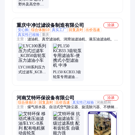
野外及高空作业
BLYJ系列手提式
滤油车 带有齿轮
泵
重庆中净过滤设备制造有限公司
洽谈
安心购
综合体验L0
真实工厂
回复及时
出价迅速
真实性已核验
重庆
主营：
滤油机、真空滤油机、润滑油滤油机、液压油滤油机、透
平油滤油机、绝缘油滤油机、板框式滤油机、移动滤油机、防爆
滤油机、小型滤油机、润滑油真空滤油机、液压油真空滤油机、
变压器油真空滤油机、透平油真空滤油机、双级真空滤油机、高
效真空滤油机、防爆真空滤油机、多功能滤油机、离心式滤油
机、聚结分离式滤油机、柴油燃油滤油机、变压器油滤油机、绝
LYC100系列压力
缘油真空净油机
式过滤车_KCB50
PL150 KCB33.3齿
齿轮泵压力滤油
轮泵专用滤油车-
小车
便携式小型滤油
机 中净
河南艾特环保设备有限公司
洽谈
综合体验L0
回复及时
出价迅速
真实性已核验
河南郑州
主营：
煤气排水器、自洁式空气除尘器、旋流除污器、不锈钢袋
式过滤器、聚结脱水滤油机、浅层砂过滤器、PPH袋式过滤器、
不锈钢保安过滤器、高效真空滤油机、3M大流量水滤芯、微孔
精密过滤器、高精密滤油机、派克大流量水滤芯、滤筒式除尘
器、Y型过滤器、颇尔大流量水滤芯、黎明管道过滤器、派克大
流量过滤器、碳钢多介质过滤器、全自动自清洗过滤器、油滤