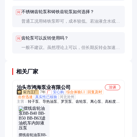
严重，轴承损坏，或安装底座松动。需逐一排查并采
取相应措施。
不锈钢齿轮泵和铸铁齿轮泵如何选择？
问
普通工况用铸铁泵即可，成本较低。若油液含水或有
腐蚀性，必须选用不锈钢泵。不锈钢泵价格通常是铸
铁泵的2-3倍。
齿轮泵可以反转使用吗？
问
一般不建议。虽然理论上可以，但长期反转会加速磨
损。若必须反转使用，需确认泵体结构允许，并缩短
维护周期。
相关厂家
泊头市鸿海泵业有限公司
洽谈
7年
厂
安心购
综合体验L1
回复及时
出价迅速
真实性已核验
河北沧州
主营：
转子泵、导热油泵、罗茨泵、齿轮泵、离心泵、高粘度
泵、螺杆泵、圆弧泵、软管泵、树脂泵、渣油泵、酸奶泵、隔膜
泵、输送泵、增压泵、重油泵、蠕动泵、曲杆泵、柴油泵、猪粪
泵、叶轮泵、汽油泵、液压泵、香油泵
摆线齿轮油泵BB-