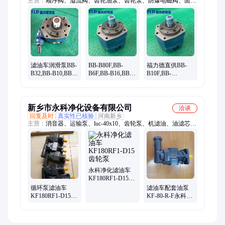
主营：
顺序阀、溢流阀、齿轮油泵、齿轮泵、防爆电磁阀、面板
流量计、法兰高压球阀
滤油车润滑泵BB-
BB-B80F,BB-
福力德直供BB-
B32,BB-B10,BB-
B6F,BB-B16,BB-
B10F,BB-
B6,BB-B100Y摆
B32Y摆线齿轮油
B40Y,BB-B63,BB-
线齿轮油泵配件
泵滤油车泵配件
B4F摆线齿轮油泵
滤油车泵配件
新乡市永科净化设备有限公司
洽谈
回复及时
真实性已核验
河南新乡
主营：
消音器、运输泵、luc-40x10、齿轮泵、机滤油、油滤芯、
滤清器、精滤油、循环泵、干燥机、扩散器、小车luc、呼吸器、
安全阀、恒压阀、ef5-65.bh、润滑油、管道泵、车永科、净油
车、小车推、输油泵、加油机、dk-150-rf、gn64y-32p
永科净化滤油车
KF180RF1-D15齿
轮泵
循环泵滤油车
滤油车配套油泵
KF180RF1-D15齿
KF-80-R-F永科净
轮泵
化齿轮泵输油泵