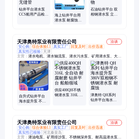
泵、潜水轴流泵、排污电泵、大排量潜油电泵、电潜泵
钻井平台潜水泵
石油钻井平台 双
CCS船用产品检验
相钢潜水泵 立式
海上钻井平台用
大功率 不锈钢 高
双机械密封 油水
潜水泵 耐腐蚀
压无缝管
混合物
CCS认证 固定安
装 技术选型
天津奥特泵业有限责任公司
洽谈
安心购
综合体验L1
真实工厂
回复及时
出价迅速
真实性已核验
天津
主营：
潜水电机、潜水轴流泵、潜水污水泵、矿用潜水泵、大流
量潜水泵、热水潜水泵、下吸式潜水泵、不锈钢潜水泵、浮筒式
潜水泵、高压潜水泵、浮船式潜水泵、卧式潜水泵、深井潜水
泵、海水提升电泵、潜海水泵、高压矿井泵、不追钢深井泵
供应400QH不锈
钢潜水泵 316L 全
津奥特 QH系列
自升式钻井平台
自动 耐腐耐磨 钻
钻井平台海水提
海水提升泵 不锈
井平台 船舶领域
升泵 380V双相钢
钢潜水泵 QH系列
不锈钢潜水泵 耐
可移动 耐腐蚀
腐蚀
天津奥特泵业有限责任公司
洽谈
安心购
综合体验L1
真实工厂
回复及时
出价迅速
真实性已核验
河北秦皇岛
主营：
潜油电泵、矿用排沙泵、不锈钢深井泵、耐高温潜水泵、