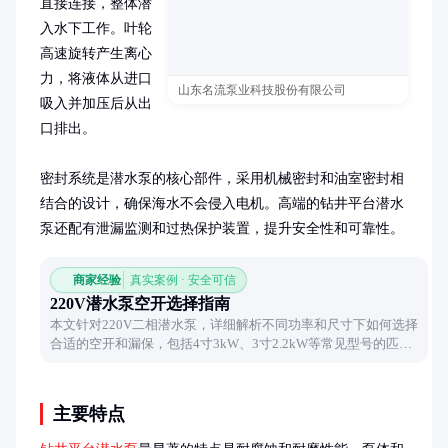
直接连接，整体潜
入水下工作。叶轮
高速旋转产生离心
力，将液体从进口
山东名流泵业科技股份有限公司
吸入并加压后从出
口排出。

密封系统是潜水泵的核心部件，采用机械密封和油室密封相
结合的设计，确保海水不会侵入电机。高端的钻井平台潜水
泵还配有泄漏监测和过热保护装置，提升安全性和可靠性。
商家经验
真实案例 · 安全可信
220V潜水泵空开选择指南
本文针对220V二相潜水泵，详细解析不同功率和尺寸下如何选择
合适的空开和漏保，包括4寸3kW、3寸2.2kW等常见型号的匹配
方案，帮助用户避免电路安全隐患。
主要特点