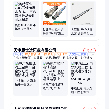
大流量潜水泵、不锈钢潜水泵、浮筒式潜水泵、卧式潜水泵、热
水潜水泵、防爆潜水泵、矿用潜水泵、下吸式潜水泵、高压潜水
泵、海水提升泵、排水泵、深井潜水电泵、下排污泵、潜污泵、
变频电泵、潜水电机、不锈钢水泵、耐腐蚀污水泵、潜水轴流
泵、变频式潜水电泵、潜水排污泵
奥特泵业 2205不
锈钢潜水泵 钻井
钻井平台海水提
大流量 不锈钢潜
平台 海洋牧场专
升泵 不锈钢潜水
水泵 钻井平台 规
用 耐压耐磨
泵 海洋平台 固定
格 防水锤 充水式
码头取水 质量保
4极电机
障
天津晟世达泵业有限公司
洽谈
安心购
综合体验L0
回复及时
出价迅速
真实性已核验
天津
主营：
混流泵、深井泵、简易轴流泵、卧式潜水泵、防汛潜水
泵、高杨程潜水泵、油浸式潜水泵、潜水轴流泵、立式轴流泵、
潜水排污泵、变频控制柜、软启动控制柜、自耦降压控制柜
中津晟世达 海上
钻井平台废水处
高效节能排涝轴
理 不锈钢潜水排
流泵 ZQB200 口
中晟世达 雨水泵
污泵
径4寸 功率45千瓦
站工程 切割式潜
晟世达泵业
水排污泵
SSD100WQ80-10-
4Kw
山东名流泵业科技股份有限公司
洽谈