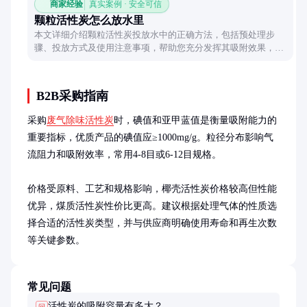
商家经验
真实案例 · 安全可信
颗粒活性炭怎么放水里
本文详细介绍颗粒活性炭投放水中的正确方法，包括预处理步
骤、投放方式及使用注意事项，帮助您充分发挥其吸附效果，同
时避免常见操作误区。
B2B采购指南
采购
废气除味活性炭
时，碘值和亚甲蓝值是衡量吸附能力的
重要指标，优质产品的碘值应≥1000mg/g。粒径分布影响气
流阻力和吸附效率，常用4-8目或6-12目规格。

价格受原料、工艺和规格影响，椰壳活性炭价格较高但性能
优异，煤质活性炭性价比更高。建议根据处理气体的性质选
择合适的活性炭类型，并与供应商明确使用寿命和再生次数
等关键参数。
常见问题
活性炭的吸附容量有多大？
问