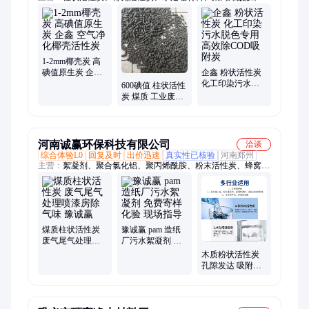
凝剂
1-2mm椰壳炭 高
碘值原生炭 企鑫
企鑫 粉状活性炭
空气净化椰壳活
化工印染污水脱
600碘值 柱状活性
性炭
色专用 高效除
炭 煤质 工业废气
COD吸附炭
处理/除味 过滤吸
附 再生炭 企鑫净
水
河南诚赢环保科技有限公司
洽谈
综合体验L0
回复及时
出价迅速
真实性已核验
河南郑州
主营：
絮凝剂、聚合氯化铝、聚丙烯酰胺、粉末活性炭、蜂窝活
性炭、石英砂、无烟煤、Pac、Pam、除臭剂、脱色絮凝剂、纤维
球、弹性填料
煤质柱状活性炭
豫诚赢 pam 造纸
废气尾气处理喷
厂污水絮凝剂 免
漆房除气味 豫诚
费寄样化验 现场
木质粉状活性炭
赢
指导
孔隙发达 吸附能
力强 多种规格可
选