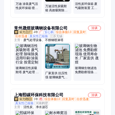
万迪 涂装废气活
活性炭环保箱 废
万迪活性炭吸附
性炭环保箱 喷漆
气吸附装置 工业
箱 高效吸附除味
房除味 漆雾净化
除味设备 定制各
工业有机废气处
处理设备 源头厂
种规格
理成套设备
家
常州晟煜玻璃钢设备有限公司
洽谈
4年
厂
安心购
综合体验L0
回复及时
出价迅速
真实性已核验
江苏无锡
主营：
废气处理设备、不锈钢喷淋塔
玻璃钢活性炭吸
玻璃钢生物滤池
附塔 废气处理 除
免费勘察现场 使
厂家直供 抗压性
味除臭 适用印刷/
用寿命长 厂家直
强 玻璃钢废气吸
涂装行业 按需定
供 晟煜
收塔 生物除臭 晟
制
煜
上海熙碳环保科技有限公司
洽谈
1年
档
综合体验L0
回复及时
出价迅速
真实性已核验
河南鹤壁
主营：
活性炭、净水滤芯