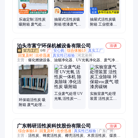
乐迪定制 活性炭
抽屉式活性炭吸
抽屉式活性炭吸
吸附箱 废气处理
附箱 喷漆废气处
附箱 工业喷漆房
环保设备 涂装行
理除味装置 工业
废气处理设备 干
业除烟除味成套
印刷颗粒碳环保
式除味环保净化
装置
箱
箱
泊头市富宁环保机械设备有限公司
洽谈
6年
厂
安心购
综合体验L0
真实工厂
回复及时
出价迅速
真实性已核验
河北沧州
主营：
催化燃烧设备、油烟净化器、UV光氧净化器、废气净化
处理、活性炭环保箱、活性炭吸附箱、不锈钢活性炭环保箱、活
性炭、活性炭吸附脱附设备、pp喷淋塔、焊烟净化器、布袋除尘
器、滤筒除尘器、除臭离子管、等离子设备、单机除尘器、碳钢
喷淋塔、不锈钢布袋除尘器、打磨台、RCO催化燃烧、不锈钢油
烟净化器、等离子净化器、脉冲布袋除尘器、除尘骨架
工业废气处理 UV
实验室废气处理
光氧 活性炭一体
装置 活性炭工业
环保箱活性炭 吸
机 除臭除味 净化
除味 环保箱voc废
附箱 废气处理设
活性炭 吸附箱
气 喷漆房碳钢
备 臭气净化 除味
环保
广东韩研活性炭科技股份有限公司
洽谈
综合体验L0
回复及时
出价迅速
真实性已核验
广东广州
主营：
活性炭、蜂窝活性炭、椰壳活性炭、木质活性炭、煤质活