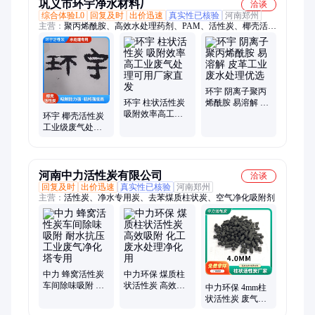
巩义市环宇净水材料厂
洽谈
综合体验L0
回复及时
出价迅速
真实性已核验
河南郑州
主营：
聚丙烯酰胺、高效水处理药剂、PAM、活性炭、椰壳活性
炭、柱状活性炭、粉末活性炭、净水絮凝剂、阴离子聚丙烯酰
胺、阳离子聚丙烯酰胺、非离子聚丙烯酰胺、两性离子聚丙烯酰
胺、活性吸附炭、净水滤炭
环宇 阴离子聚丙
环宇 柱状活性炭
烯酰胺 易溶解 皮
吸附效率高工业
革工业废水处理
环宇 椰壳活性炭
废气处理可用厂
优选
工业级废气处理
家直发
除苯氨 比表面积
大性价比优
河南中力活性炭有限公司
洽谈
回复及时
出价迅速
真实性已核验
河南郑州
主营：
活性炭、净水专用炭、去苯煤质柱状炭、空气净化吸附剂
中力 蜂窝活性炭
中力环保 煤质柱
车间除味吸附 耐
状活性炭 高效吸
中力环保 4mm柱
水抗压工业废气
附 化工废水处理
状活性炭 废气废
净化塔专用
净化用
水处理专用高吸