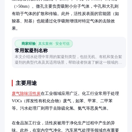
（>50nm）。微孔主要负责吸附小分子气体，中孔和大孔则
有助于气体的扩散和传输。此外，活性炭表面的官能团（如
羧基、羟基）也能通过化学吸附增强对特定气体的去除效
果。
商家经验
真实案例 · 安全可信
常用絮凝剂名称
本文介绍水处理中常用的絮凝剂类型，包括无机、有机和复合絮
凝剂的典型代表及其适用场景，帮助读者快速了解这一领域的核
心材料。
主要用途
废气除味活性炭
在工业领域应用广泛。化工行业常用于处理
VOCs（挥发性有机化合物）废气，如苯、甲苯、二甲苯
等。污水处理厂则用于去除硫化氢、氨气等恶臭气体。

在食品加工行业，活性炭被用于净化生产过程中产生的异
味。此外，在室内空气净化、汽车尾气处理等领域也有重要