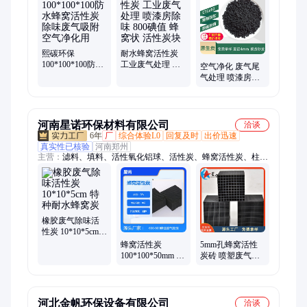
熙碳环保
耐水蜂窝活性炭
100*100*100防水
工业废气处理 喷
空气净化 废气尾
蜂窝活性炭 除味
漆房除味 800碘值
气处理 喷漆房除
废气吸附空气净
蜂窝状 活性炭块
味 煤质柱状活性
化用
炭 熙碳环保
河南星诺环保材料有限公司
洽谈
6年
厂
综合体验L0
回复及时
出价迅速
真实性已核验
河南郑州
主营：
滤料、填料、活性氧化铝球、活性炭、蜂窝活性炭、柱状
活性炭、椰壳活性炭、果壳活性炭、煤质颗粒活性炭、粉末活性
炭、铁碳、分子筛、铁碳填料、碳分子筛、干燥剂
橡胶废气除味活
性炭 10*10*5cm
特种耐水蜂窝炭
蜂窝活性炭
5mm孔蜂窝活性
100*100*50mm 喷
炭砖 喷塑废气除
漆废气除味 脱硫
味炭 星诺厂家现
蜂窝炭
货
河北金帆环保设备有限公司
洽谈