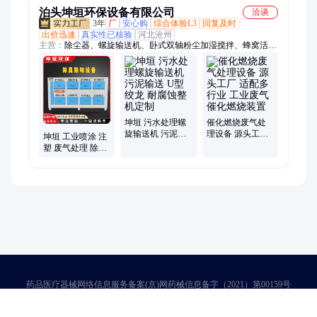
泊头坤垣环保设备有限公司
洽谈
3年
厂
安心购
综合体验L3
回复及时
出价迅速
真实性已核验
河北沧州
主营：
除尘器、螺旋输送机、卧式双轴粉尘加湿搅拌、蜂窝活性
炭、活性炭吸附箱、有轴螺旋输送机、通风蝶阀、除尘布袋、除
尘骨架、斗式提升机、光氧净化器、催化燃烧设备、布袋除尘
器、电捕焦油器、焊烟净化器、不锈钢布袋除尘器、玻璃钢脱硫
塔、打磨抛光工作台、刮板输送机、喷淋塔、除尘风机、无轴螺
旋输送机、板链斗式提升机、PP喷淋塔、双轴加湿搅拌机
坤垣 污水处理螺
催化燃烧废气处
旋输送机 污泥输
理设备 源头工厂
坤垣 工业喷涂 注
送 U型绞龙 耐腐
适配多行业 工业
塑 废气处理 除臭
蚀整机定制
废气催化燃烧装
除味 活性炭环保
置
吸附箱
药品医疗器械网络信息服务备案(京)网药械信息备字（2021）第00159号
京ICP证030173号
京公网安备11000002000001号