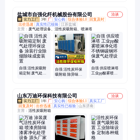
附率现货速发
盐城市自强化纤机械股份有限公司
洽谈
3年
厂
安心购
综合体验L0
回复及时
出价迅速
真实性已核验
江苏盐城
主营：
废气处理设备、活性炭吸附箱、喷淋塔
自强 活性炭吸附
自强 供应喷淋塔
自强 活性炭环保
箱定制 废气处理
工业pp酸雾喷淋
吸附箱 除异味除
环保设备 涂装行
净化塔 不锈钢碳
臭气环保箱 工业
业除烟除味成套
钢环保废气处理
废气过滤箱
装置
设备
山东万迪环保科技有限公司
洽谈
1年
厂
安心购
综合体验L1
真实工厂
回复及时
出价迅速
真实性已核验
山东济南
主营：
活性炭吸附箱