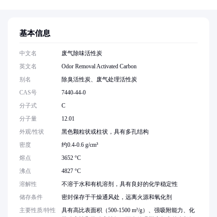
基本信息
中文名
废气除味活性炭
英文名
Odor Removal Activated Carbon
别名
除臭活性炭、废气处理活性炭
CAS号
7440-44-0
分子式
C
分子量
12.01
外观/性状
黑色颗粒状或柱状，具有多孔结构
密度
约0.4-0.6 g/cm³
熔点
3652 °C
沸点
4827 °C
溶解性
不溶于水和有机溶剂，具有良好的化学稳定性
储存条件
密封保存于干燥通风处，远离火源和氧化剂
主要性质/特性
具有高比表面积（500-1500 m²/g）、强吸附能力、化