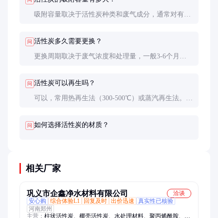
吸附容量取决于活性炭种类和废气成分，通常对有机
物的吸附量约为自身重量的10-30%。在实际应用中，
建议通过小试确定具体吸附性能。
活性炭多久需要更换？
问
更换周期取决于废气浓度和处理量，一般3-6个月更
换一次。可通过监测出口气体浓度或压力损失判断是
否饱和。
活性炭可以再生吗？
问
可以，常用热再生法（300-500℃）或蒸汽再生法。
但再生次数有限（3-5次），且每次再生后吸附性能
会下降10-20%。
如何选择活性炭的材质？
问
相关厂家
巩义市企鑫净水材料有限公司
洽谈
安心购
综合体验L1
回复及时
出价迅速
真实性已核验
河南郑州
主营：
柱状活性炭、椰壳活性炭、水处理材料、聚丙烯酰胺、絮