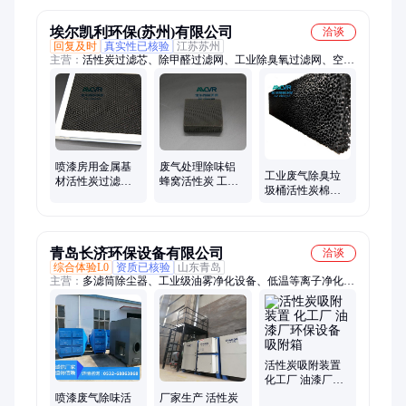
箱
埃尔凯利环保(苏州)有限公司
洽谈
回复及时
真实性已核验
江苏苏州
主营：
活性炭过滤芯、除甲醛过滤网、工业除臭氧过滤网、空气
净化产品
喷漆房用金属基
废气处理除味铝
工业废气除臭垃
材活性炭过滤网
蜂窝活性炭 工业
圾桶活性炭棉烤
有机废气除味活
蜂窝芯活性炭 废
漆房泡沫陶瓷活
性炭 除臭除味铝
气处理除味板式
性炭除味滤网活
箔网活性炭过滤
活性炭过滤网
性炭过滤器
网
青岛长济环保设备有限公司
洽谈
综合体验L0
资质已核验
山东青岛
主营：
多滤筒除尘器、工业级油雾净化设备、低温等离子净化
器、活性炭吸附罐、除尘雾炮、组合式空气净化装置、杀菌除臭
纳米光子设备、焊烟壁挂式吸气臂、塑胶烟气净化、电动打磨除
尘设备
活性炭吸附装置
化工厂 油漆厂环
保设备吸附箱
喷漆废气除味活
厂家生产 活性炭