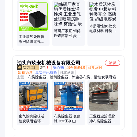
性炭、柱状活性炭、800碘值活性炭
木质活性炭 批发
韩研厂家直 销优
电极材料 种类齐
质蜂窝活 性炭 工
全 高碘值 超级电
工业废气处理喷
业废气处理喷漆
容炭
漆房除味尾气处
房除味蜂 窝活性
理催化燃烧特种
炭
蜂窝活性炭
泊头市玖安机械设备有限公司
洽谈
2年
厂
安心购
综合体验L0
回复及时
出价迅速
真实性已核验
河北沧州
主营：
布袋除尘器、滤筒除尘器、除尘器布袋、活性炭吸附箱、
螺旋输送机、粉尘加湿机、卸料器、催化燃烧设备、喷淋塔、气
旋混动喷淋塔、环保设备配件、斗式提升机、锅炉除尘器、矿山
除尘器、除尘器滤袋、高温除尘器布袋、关风机、绞龙输送机、
气旋塔、不锈钢除尘器、电动卸料器、除尘器骨架、除尘器袋
笼、除尘器弹簧骨架、防爆布袋除尘器
废气除臭除味活
布袋除尘器 仓顶
工业粉尘治理脉
性炭吸附箱环保
脉冲木工矿山砂
冲布袋除尘器设
设备 净化工业废
石煤粉治理工业
备 袋式除尘器环
气蜂窝活性 炭
除尘设备 玖安机
保设备 玖安机械
械