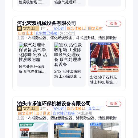
性炭吸附塔 工业
箱废气处理环保
有机废气吸附脱
设备 工业除臭除
附环保箱
味环保箱
河北宏双机械设备有限公司
洽谈
1年
厂
安心购
综合体验L2
回复及时
出价迅速
真实性已核验
河北沧州
主营：
布袋除尘器、催化燃烧设备、斗式提升机、活性炭吸附
箱、粉尘加湿机、螺旋输送机、刮板输送机、喷淋塔、散装机、
塑烧板除尘器、除尘布袋、除尘骨架
废气处理环保设
备 臭气净化除味
宏双 活性炭吸附
宏双 活性炭吸附
箱 工业除味废气
宏双 沙子石料无
箱
处理设备 废气处
轴上料机 螺旋输
理成套设备
送机 绞龙输送设
备
泊头市乐迪环保机械设备有限公司
洽谈
3年
厂
安心购
综合体验L1
真实工厂
回复及时
出价迅速
真实性已核验
河北沧州
主营：
布袋除尘器、塑烧板除尘器、滤筒除尘器、活性炭吸附
箱、不锈钢除尘器、圆形除尘器、铸造厂除尘器、气箱除尘器、
仓顶除尘器、不锈钢喷淋塔、卸料器、螺旋输送机、除尘布袋、
除尘骨架、喷淋塔