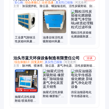
安心购
综合体验L2
出价迅速
真实性已核验
河北沧州
主营：
加湿搅拌机、除尘器、螺旋输送机、活性炭吸附箱、刮板
机、斗士提升机、皮带机、输送设备配件、除尘器配件
颗粒活性炭箱催
化燃烧吸附废气
工业废气除味活
油漆去味活性炭
净空除味p材质处
性炭箱60风量处
吸附箱60风量环
理颗粒式过滤环
理环保过滤设备
保废气设备4除抽
保
臭系统颗粒式吸
拉式处理8万滤
附
泊头市蓝天环保设备制造有限责任公司
洽谈
综合体验L0
回复及时
真实性已核验
河北沧州
主营：
脉冲阀、喷淋塔、除尘器、废气净化器、活性炭吸附箱、
控制仪、插板阀、粉尘阀门、通风蝶阀、涤纶滤袋、除尘布袋、
褶皱布袋、方形闸阀、集尘滤布袋、酸雾净化塔、斗式提升机、
脉冲电磁阀、喷吹电磁阀、刮板输送机、光氧净化器、螺旋输送
机、管道调风阀、外置上料机、粉煤灰搅拌机、镀锌除尘骨架
抽屉式活性炭吸
供应油烟器电化
附箱 橡胶板厂除
学传感器催化燃
抽屉式活性炭吸
味除烟废气净化
烧 异味废气净化
附箱 喷漆房喷涂
装置 蓝天销售
处理设备
废气过滤箱 工业
废气除味活性炭