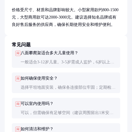
价格受尺寸、材质和品牌影响较大。小型家用款约800-1500
元，大型商用款可达2000-3000元。建议选择知名品牌或有
良好售后服务的供应商，确保长期使用安全和维护便利。
常见问题
八面攀爬架适合多大儿童使用？
问
一般适合3-12岁儿童。3-5岁需成人监护，6岁以上可
独立使用。具体要看产品标注的年龄范围和使用说
明。
如何确保使用安全？
问
选择平坦地面安装，确保各连接部位牢固；定期检查
螺丝是否松动；建议在下方铺设缓冲垫；避免雨淋和
暴晒以延长使用寿命。
可以室内使用吗？
问
可以，但需确保有足够空间（建议周围留出1米安全
距离）。室内使用时最好放在儿童活动区或游戏室，
避免在狭窄空间使用。
如何清洁和维护？
问