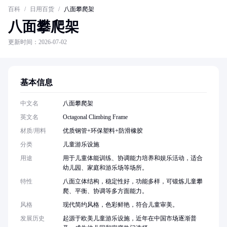
百科
/
日用百货
/
八面攀爬架
八面攀爬架
更新时间：2026-07-02
基本信息
中文名
八面攀爬架
英文名
Octagonal Climbing Frame
材质/用料
优质钢管+环保塑料+防滑橡胶
分类
儿童游乐设施
用途
用于儿童体能训练、协调能力培养和娱乐活动，适合
幼儿园、家庭和游乐场等场所。
特性
八面立体结构，稳定性好，功能多样，可锻炼儿童攀
爬、平衡、协调等多方面能力。
风格
现代简约风格，色彩鲜艳，符合儿童审美。
发展历史
起源于欧美儿童游乐设施，近年在中国市场逐渐普