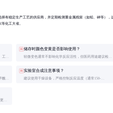
选择有稳定生产工艺的供应商，并定期检测重金属残留（如铅、砷等），
东等化工大省。
储存时颜色变黄是否影响使用？
问
。工业
轻微变色通常不影响化学反应活性，但医药用途建议检测
回
纯度。严重变色可能发生了部分分解，需评估后再使用。
实验室合成注意事项？
问
甲酰
建议使用干燥设备，严格控制反应温度（通常150-
180℃），后处理时注意pH调节以获得最佳收率。
制更严