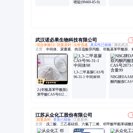
嘧啶(99469-85-9)
武汉诺必果生物科技有限公司
综合体验L0
回复及时
出价迅速
真实性已核验
湖北武汉
主营：
中间体、尿囊素、肉豆蔻酸异丙酯、邻氨基苯甲酰胺、
羟乙基醚、苄基三乙基氯化铵、马来酸、乙酰苯肼、椰油基三
化铵
1,3-二甲基脲CAS号
96-31-1 中间体98
NBG牌DAAM
酮丙酸胺CAS
2873-97-4 含量
2-(邻氨基苯甲酰胺)
苯甲酸CAS号612-
34-0 工业级
江苏从众化工股份有限公司
回复及时
资质已核验
江苏苏州
主营：
戊二酸、三乙基硅烷、六氟丁二烯、邻甲酸甲酯苯磺酰胺
二溴丁烷、n-二甲基苯胺