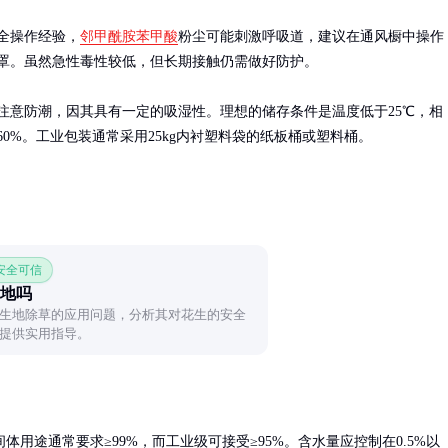
全操作经验，
邻甲酰胺苯甲酸
粉尘可能刺激呼吸道，建议在通风橱中操作
罩。虽然急性毒性较低，但长期接触仍需做好防护。

注意防潮，因其具有一定的吸湿性。理想的储存条件是温度低于25℃，相
60%。工业包装通常采用25kg内衬塑料袋的纸板桶或塑料桶。
 安全可信
地吗
生地除草的应用问题，分析其对花生的安全
提供实用指导。
用途通常要求≥99%，而工业级可接受≥95%。含水量应控制在0.5%以