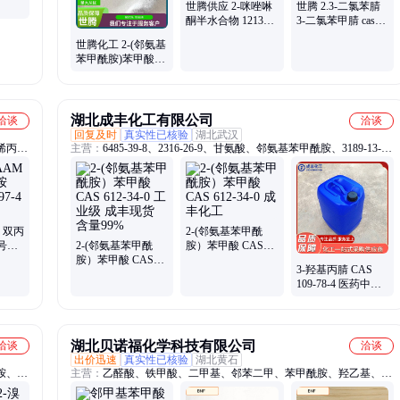
世腾供应 2-咪唑啉
世腾 2.3-二氯苯腈
酮半水合物 121325-
3-二氯苯甲腈 cas
67-5 25kg/袋装
号：6574-97-6 操作
世腾化工 2-(邻氨基
简单
苯甲酰胺)苯甲酸
612-34-0 含量：
98%
湖北成丰化工有限公司
洽谈
洽谈
回复及时
真实性已核验
湖北武汉
烯丙基
主营：
6485-39-8、2316-26-9、甘氨酸、邻氨基苯甲酰胺、3189-13-
甲基氯
7、4368-51-8、阻燃剂、红曲黄、1079-66-9、2920-38-9、3087-36-3、
9012-76-4、127-47-9a、硫酸锰、4861-19-2、1313-96-8、3687-46-5、
7659-86-1、7681-52-9、3458-28-4、吐温t20、牛磺酸、灭火剂、肉桂
醇、1189-71-5、布龙酸
 双丙
2-(邻氨基苯甲酰
号
2-(邻氨基苯甲酰
胺）苯甲酸 CAS
99
胺）苯甲酸 CAS
612-34-0 成丰化工
3-羟基丙腈 CAS
612-34-0 工业级 成
109-78-4 医药中间
丰现货 含量99%
体 含量99% 成丰现
货库存
湖北贝诺福化学科技有限公司
洽谈
洽谈
出价迅速
真实性已核验
湖北黄石
、4-
主营：
乙醛酸、铁甲酸、二甲基、邻苯二甲、苯甲酰胺、羟乙基、草
酰胺、3-氯丙炔、溴氯海因、3-氯水扬酸、磷酸三甲酯、2-羟基喹喔