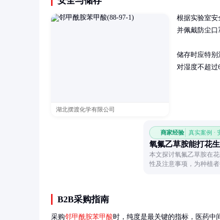
安全与储存
根据实验室安
并佩戴防尘口
储存时应特别
对湿度不超过
湖北摆渡化学有限公司
商家经验
真实案例 ·
氧氟乙草胺能打花生
本文探讨氧氟乙草胺在花
性及注意事项，为种植者
B2B采购指南
采购
邻甲酰胺苯甲酸
时，纯度是最关键的指标，医药中间体