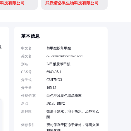
科技有限公司
武汉诺必果生物科技有限公司
基本信息
重
中文名
邻甲酰胺苯甲酸
英文名
o-Formamidobenzoic acid
别名
2-甲酰胺苯甲酸
CAS号
6949-95-1
分子式
C8H7NO3
分子量
165.15
外观/性状
白色至浅黄色结晶粉末
熔点
约185-188℃
溶解性
微溶于冷水，溶于热水、乙醇和乙
醚
储存条件
密封保存于阴凉干燥处，远离火源
和氧化剂