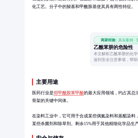
化工艺。分子中的羧基和甲酰胺基使其具有两性特征。
商家经验
真实案例 ·
乙酰苯肼的危险性
本文解析乙酰苯肼的化学
途到安全注意事项，帮助
主要用途
医药行业是
邻甲酰胺苯甲酸
的最大应用领域，约占其总
骨架的关键中间体。

在染料工业中，它可用于合成某些偶氮染料和蒽醌染料，
某些杀菌剂和除草剂。剩余15%用于其他精细化学品生