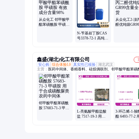
从众化工 邻甲酸甲
从众化工2-溴
酯苯磺酰胺 甲磺胺
醛优纯级GR9
有效成分含量98%
全国发货
N-苄基叔丁胺CAS
号3378-72-1 高纯度
99% 全国发货
鑫盛(湖北)化工有限公司
安心购
综合体验L0
真实性已核验
湖北武汉
主营：
医药中间体、香精香料、硅烷偶联剂、邻甲酸甲酯苯磺
氧化石蜡皂、苯乙烯磷酸、苯甲羟肟酸、H205、阻聚剂706、
701、萤石矿捕收剂、白钨矿捕收剂、稀土矿捕收剂、氧化锑
剂、活化剂
邻甲酸甲酯苯磺酰
胺 57683-71-3 甲磺
L-亮氨酸甲酯盐酸
3-环己烯-1-
胺 用于合成磺酰脲
盐 7517-19-3 用于
酯 6493-77-2
类农药中间体
生化试剂医药中间
医药原料有机
体 含量99%
体合成