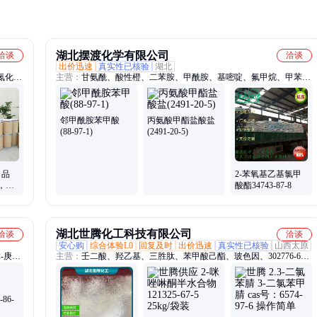
湖北摆渡化学有限公司
洽谈
洽谈
出价迅速
真实性已核验
湖北
氮化
主营：
甘氨酰、酸性橙、二苯胺、甲酰胺、基嘧啶、氟甲烷、甲苯
酸铈、
氟、脱乙基、苯丁锡、氰酸银、含苯基、咯喹酮、嘧菌酯、丁酸铝、
、烟酰
肉桂醇、二辛基、特戊醛、茜素红、叶绿素、氟苯基、碲化钠、酸性
红、噻虫啉、恶唑磷、颜料蓝
邻甲酰胺苯甲酸
丙氨酸甲酯盐酸盐
(88-97-1)
(2491-20-5)
 品
2-苯氧基乙基氯甲
，专
酸酯34743-87-8
湖北世腾化工科技有限公司
洽谈
洽谈
安心购
综合体验L0
回复及时
出价迅速
真实性已核验
山西太原
-庚醇
主营：
壬二酸、羟乙基、三胜肽、苯甲酸己酯、玻色因、302776-68-
镱、
7、依克多因、抗坏血酸、谷胱甘肽、葡糖基芦丁、紫外吸收剂、辛
、降莰
氧基甘油、生物素三肽、乙酰基四肽、棕榈酰三肽、肉豆蔻酰五肽、
植物油脂肪酸、氨基羟苯甲酰、紫外线吸收剂、维生素c乙基醚、二
86-
氢燕麦生物碱、苯乙基间苯二酚、水杨酸乙基己酯、乙基己基三嗪酮