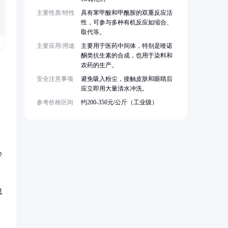
主要性质/特性
具有苯甲酸和甲酰胺的双重反应活
性，可参与多种有机反应如缩合、
取代等。
主要应用/用途
主要用于医药中间体，特别是喹诺
酮类抗生素的合成，也用于染料和
农药的生产。
安全注意事项
避免吸入粉尘，接触皮肤和眼睛后
应立即用大量清水冲洗。
参考价格区间
约200-350元/公斤（工业级）
心
成