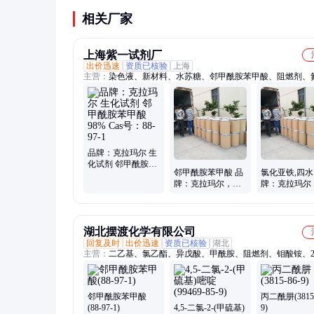
相关厂家
上海紫一试剂厂
出价迅速
资质已核验
上海
主营：
染色液、新材料、水苏糖、邻甲酰胺苯甲酸、阻燃剂、
锶、蒽醌紫、氧氟酸、胎盘肽、喹烯酮、钒酸铵、硫酸锂、钒
硫酸锶、降钙素、紫苏烯、锂电池、布洛芬、丁酸铝、锑酸钠
胺、牛磺酸、褪黑素、鸡蛋白、磷酸铁、丙酸铵
品牌：克拉玛尔 生
化试剂 邻甲酰胺苯
邻甲酰胺苯甲酸 品
氯化亚铁,四水
甲酸 98% Cas号：
牌：克拉玛尔，专
牌：克拉玛尔
88-97-1
用定制 可量大
用定制 可量大
湖北摆渡化学有限公司
回复及时
出价迅速
资质已核验
湖北
主营：
二乙基、氯乙酯、异戊酸、甲酰胺、阻燃剂、钼酸铵、2
(、赤松素、甲酚钛、檀香醇、甲硫基、甲醇钙、氮化镨、氮化
氰酸银、氮化镝、磷酸铵、油酸钠、丙酸铵、氮化锗、植物醇
烷、乙烯醇、尼海屈、隐花青
邻甲酰胺苯甲酸
丙二酰肼(3815-
(88-97-1)
4,5-二氯-2-(甲硫基)
9)