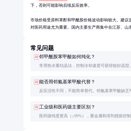
下，否则可能影响后续反应效率。

市场价格受原料苯酐和甲酰胺价格波动影响较大。建议
对医药用途尤为重要。国内主要生产商集中在江苏、山
常见问题
邻甲酰胺苯甲酸如何纯化？
问
常用热水重结晶法，控制冷却速度可获得较好晶型
规模也可考虑乙醇-水混合溶剂结晶，但需注意溶剂
能否用邻氨基苯甲酸代替？
问
收。
反应活性不同，不能简单替代。邻氨基苯甲酸缺乏
基，无法进行某些关键缩合反应。
工业级和医药级主要区别？
问
医药级纯度更高（≥99%），重金属和溶剂残留控
格，价格通常比工业级高20-30%。