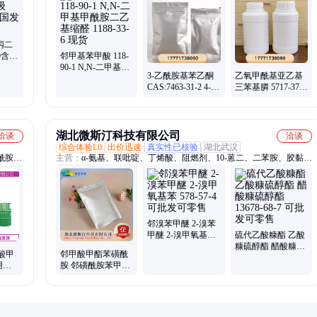
啉、2-苯并唑啉酮、对羟基苯海因、3-环戊二羧酸、6-二氯异烟酸、
2-氨基-5-氯苯酚
丙二
9含量
邻甲基苯甲酸 118-
90-1 N,N-二甲基甲
3-乙酰胺基苯乙酮
乙氧甲酰基亚乙基
酰胺二乙基缩醛
CAS:7463-31-2 4-
三苯基膦 5717-37-3
1188-33-6 现货
氟-2-羟基苯乙酮
乙羧氟草醚 77501-
1481-27-2 现货
60-1 现货
湖北微斯汀科技有限公司
洽谈
洽谈
综合体验L0
出价迅速
真实性已核验
湖北武汉
酰胺、
主营：
α-氨基、联吡啶、丁烯酸、阻燃剂、10-蒽二、二苯胺、胶黏
阻聚剂
剂、氨基芴、二苯胍、十八酸、乙二酸、肉桂醇、王浆酸、异丁酮、
矿捕收
溴化鏻、乙氧基、豆甾醇、碘乙烷、二乙醇、氟苯基、稀释剂、羟乙
基、3382-63-6、氯甲酚、桂皮醇
邻溴苯甲醚 2-溴苯
甲醚 2-溴甲氧基苯
硫代乙酸糠酯 乙酸
578-57-4 可批发可
糠硫醇酯 醋酸糠硫
羧酸甲
邻甲酸甲酯苯磺酰
零售
醇酯 13678-68-7 可
 用于
胺 邻磺酰胺苯甲酸
批发可零售
中间
甲酯 57683-71-3 甲
磺胺