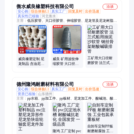
工
衡水威良橡塑科技有限公司
洽谈
安心购
综合体验L1
真实工厂
回复及时
出价迅速
真实性已核验
河北衡水
主营：
低压胶管、大口径胶管、伸缩胶管、尼龙管及尼龙树脂
管、陶瓷胶管、硅胶管、高压胶管、复合软管、橡胶软连接、蒸
汽胶管、夹布胶管
工矿用大口径耐
威良橡塑定制 尼
威良 矿用波纹伸
磨胶管 法兰式船
龙制品 含油尼龙
缩胶管 大口径抗
用抽泥沙软管 钢
棒 耐磨滑块轴套
磨橡胶伸缩管 白
丝骨架耐酸碱吸
齿轮 MC异形件
色桥梁排水通风
排管
软管
德州隆鸿耐磨材料有限公司
洽谈
安心购
综合体验L1
真实工厂
回复及时
出价迅速
资质已核验
山东德州
主营：
pp水箱、pp加工件、pp板材、尼龙加工件、酸碱池、酸洗
槽、超高分子聚乙烯加工件、电镀箱、PE板材、打桩机锤垫、定
制pp电镀槽、PP通风管道、路基板、加工异型件、pp水箱养殖
池、储水箱、聚丙烯板、聚乙烯板、塑料焊接箱、PVC板材、塑
料加工件
自卸车定制PP板
隆鸿 工厂定制 pvc
耐磨耐腐蚀 工业