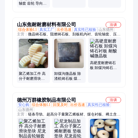
板 料仓煤仓衬板
色超高分子500万
轴套 齿轮 导向轴
HDPE塑料板
板 耐磨
承制品配件 黑色
塑料封头
山东焦耐耐磨材料有限公司
洽谈
综合体验L1
真实工厂
出价迅速
真实性已核验
山东德州
主营：
微晶铸石板、阻燃铸石板、刮板机内衬、齿轮轴套、压延
微晶板、阻燃铸石砖、捞渣机铸石板、氧化铝陶瓷衬板、高分子
聚乙烯衬板
高硬度耐磨铸石
板 卸煤沟铸石衬
板 耐酸碱微晶板
聚乙烯加工件 高
卸煤沟微晶板 除
分子耐磨滑块垫
渣机铸石板 煤仓
块 尼龙制品齿轮
耐磨铸石衬板 支
轴套异形件
持定制 规格齐全
德州万群橡胶制品有限公司
洽谈
安心购
综合体验L1
回复及时
出价迅速
真实性已核验
山东德州
主营：
链条导轨、超高分子量聚乙烯板材、煤仓衬板、稀土含油
尼龙衬板、尼龙板材、尼龙加工件、尼龙轴套、尼龙滑块、尼龙
棒材、料仓衬板、粮仓衬板、钢煤斗内衬板、卸煤沟衬板、压延
微晶板、UHMW-PE棒材、pp板材、铸石板、聚乙烯板、聚丙烯
板、PE板、足球训练反弹板、铺路垫板、路基板、旱冰场围栏、