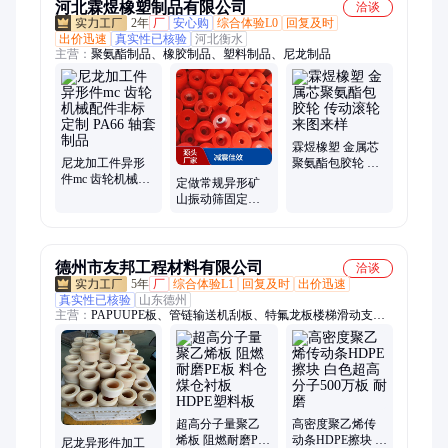
河北霖煜橡塑制品有限公司
洽谈
2年
厂
安心购
综合体验L0
回复及时
出价迅速
真实性已核验
河北衡水
主营：
聚氨酯制品、橡胶制品、塑料制品、尼龙制品
霖煜橡塑 金属芯
尼龙加工件异形
聚氨酯包胶轮 传
件mc 齿轮机械配
动滚轮来图来样
定做常规异形矿
件非标定制 PA66
山振动筛固定筛
轴套制品
网聚氨酯橡胶胶
碗减震防撞牛筋
胶垫
德州市友邦工程材料有限公司
洽谈
5年
厂
综合体验L1
回复及时
出价迅速
真实性已核验
山东德州
主营：
PAPUUPE板、管链输送机刮板、特氟龙板楼梯滑动支
座、尼龙四氟聚氨酯管、尼龙 氨酯注塑件、反应釜衬套、PP板
PE板焊接、零切 精加工塑料件、聚乙烯棒 聚丙烯棒、超高分子
聚义板定制
超高分子量聚乙
高密度聚乙烯传
烯板 阻燃耐磨PE
动条HDPE擦块 白
尼龙异形件加工