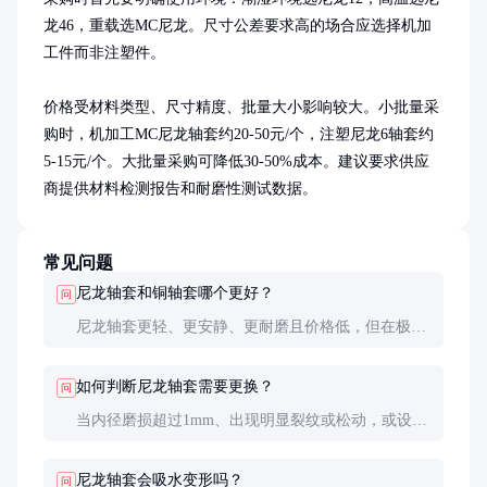
龙46，重载选MC尼龙。尺寸公差要求高的场合应选择机加
工件而非注塑件。

价格受材料类型、尺寸精度、批量大小影响较大。小批量采
购时，机加工MC尼龙轴套约20-50元/个，注塑尼龙6轴套约
5-15元/个。大批量采购可降低30-50%成本。建议要求供应
商提供材料检测报告和耐磨性测试数据。
常见问题
尼龙轴套和铜轴套哪个更好？
问
尼龙轴套更轻、更安静、更耐磨且价格低，但在极端
高温（>120℃）或需要导热场合，铜轴套仍是更好选
择。
如何判断尼龙轴套需要更换？
问
当内径磨损超过1mm、出现明显裂纹或松动，或设备
噪音突然增大时，应及时更换。
尼龙轴套会吸水变形吗？
问