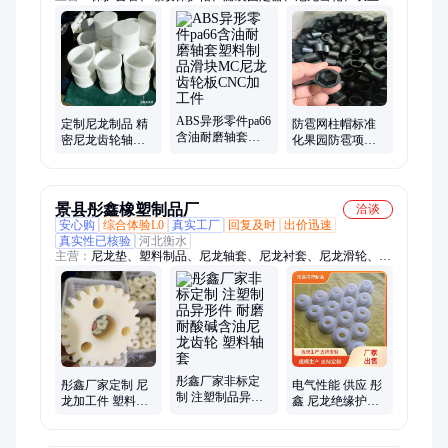
雹网柱帽、纺织机械配件、塑料风电配件、输送设备轴承轮、螺
丝牙纹保护套
ABS异形零件pa66
定制尼龙制品 精
防雹网柱帽标准
含油耐磨轴套塑
密尼龙齿轮轴套
化果园防雹项目
料制品滑块MC尼
高强度玻纤尼龙
安装配件防冰雹
龙齿轮板CNC加
件 机械工程专用
网卡扣公母连接
工件
配件
夹片
景县彤鑫橡塑制品厂
洽谈
安心购
综合体验L0
真实工厂
回复及时
出价迅速
真实性已核验
河北衡水
主营：
尼龙垫、塑料制品、尼龙轴套、尼龙衬套、尼龙滑轮、尼
龙挡圈
彤鑫厂家非标定
彤鑫厂家定制 尼
电气性能 供应 彤
制 注塑制品异形
龙加工件 塑料制
鑫 尼龙绝缘护套
件 耐磨耐酸碱含
品 mc注塑异形件
防磁特性较好
油尼龙齿轮 塑料
垫块齿轮轴套加
轴套