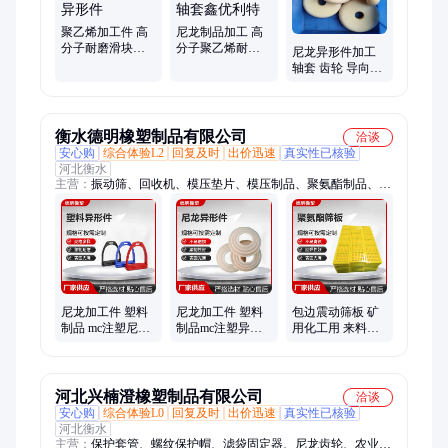
高分子聚乙烯板
聚乙烯加工件 高
尼龙制品加工 高
分子耐磨滑块垫
分子聚乙烯耐磨
尼龙异形件加工
块 尼龙制品齿轮
板 垫板垫块 尼龙
轴套 齿轮 导向轴
轴套异形件
齿轮轴套鑫优利
承制品配件 黑色
特
塑料封头
衡水德明橡塑制品有限公司
洽谈
安心购
综合体验L2
回复及时
出价迅速
真实性已核验
河北衡水
主营：
振动筛、回收机、模压垫片、模压制品、聚氨酯制品、泥
沙分离器、水力旋流器、聚氨酯筛板、清洗震动筛网、水力旋流
设备、减震块缓冲垫、聚氨酯异形件、密封件缓冲块、泥沙水分
离器、泥沙分离渣浆泵
尼龙加工件 塑料
尼龙加工件 塑料
包边震动筛板 矿
制品 mc注塑尼龙
制品mc注塑异形
用化工用 来料加
异形件 尼龙垫块
件 尼龙垫块齿轮
工 生产厂家 德明
齿轮 轴套尼龙件
轴套尼龙件加工
橡塑
加工
河北兴楠澄橡塑制品有限公司
洽谈
安心购
综合体验L0
回复及时
出价迅速
真实性已核验
河北衡水
主营：
保护套管、螺纹保护帽、滤袋固定器、尼龙齿轮、农业防