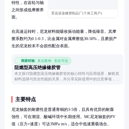
特性，在齿轮与轴
之间形成低摩擦界
景县诺途橡塑制品厂(个体工商户)
面。

在高速运转时，尼龙材料能吸收振动能量，降低噪音。其摩
擦系数约为0.1-0.3，比金属对金属摩擦低30-50%，且磨损产
生的尼龙粉末不会损伤配合表面。
商家经验
真实案例 · 安全可信
阻燃型高压绝缘橡胶管
本文探讨阻燃型高压绝缘橡胶管的核心特性与应用场景，解析其
材料选择与安全性能的关系，并分享实际使用中的注意事项，为
工业采购提供实用参考。
主要特点
尼龙轴套的耐磨性是普通青铜的3-5倍，且具有优异的耐腐
蚀性，可在潮湿、酸碱环境中长期使用。MC尼龙轴套的PV
值（压力×速度）可达3MPa·m/s，适合中低速重载场合。
