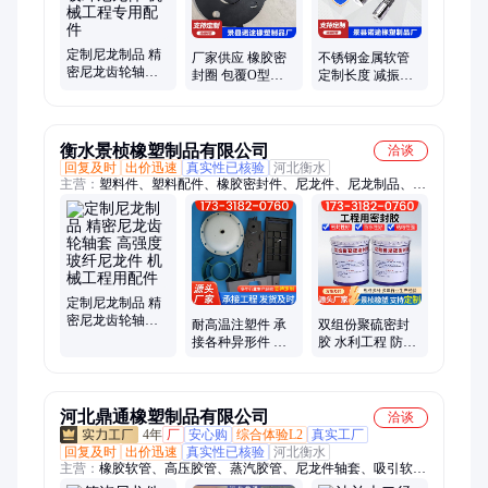
定制尼龙制品 精
厂家供应 橡胶密
不锈钢金属软管
密尼龙齿轮轴套
封圈 包覆O型圈
定制长度 减振软
高强度玻纤尼龙
耐油抗高温抗磨
管 流体通用波纹
件 机械工程专用
防渗 诺途橡塑
管 诺途橡塑
配件
衡水景桢橡塑制品有限公司
洽谈
回复及时
出价迅速
真实性已核验
河北衡水
主营：
塑料件、塑料配件、橡胶密封件、尼龙件、尼龙制品、尼
龙异形件、注塑加工件、橡胶止水带、橡胶密封垫片、外壳塑料
定制件、自润滑工程配件、高强度耐磨塑料
定制尼龙制品 精
密尼龙齿轮轴套
耐高温注塑件 承
双组份聚硫密封
高强度玻纤尼龙
接各种异形件 抗
胶 水利工程 防水
件 机械工程用配
老化使用寿命长
防渗漏 景桢生产
件
景桢橡塑
厂家
河北鼎通橡塑制品有限公司
洽谈
4年
厂
安心购
综合体验L2
真实工厂
回复及时
出价迅速
真实性已核验
河北衡水
主营：
橡胶软管、高压胶管、蒸汽胶管、尼龙件轴套、吸引软
管、夹布胶管、复合软管、绝缘胶管、吸引胶管、耐高温胶管、