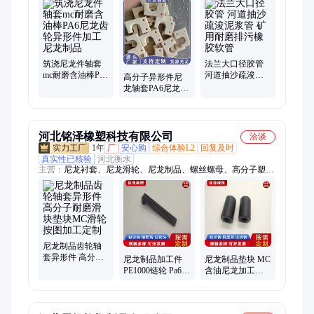
大口径胶管、排污排水胶管、复合化工软管、耐磨喷砂胶管、石
棉胶管、水冷电缆胶管、空压机胶管、缠绕胶管、大口径钢丝胶
管、耐高温夹布胶管、橡胶软连接、钢丝骨架胶管、法兰输水胶
管、大口径吸排胶管、钢丝增强软管
筑浇尼龙件轴套
法兰大口径胶管
mc耐磨含油棒PA6
河道抽沙疏浚泥
高分子异形件尼
尼龙齿轮异形件
浆管 矿用耐磨排
龙轴套PA6尼龙加
加工尼龙制品
污橡胶软管
工件 耐磨防滑齿
轮MC浇铸橡塑制
品
河北铭泽橡塑科技有限公司
洽谈
1年
厂
安心购
综合体验L2
回复及时
真实性已核验
河北衡水
主营：
尼龙衬套、尼龙滑轮、尼龙制品、螺丝螺母、高分子塑料
件
尼龙制品齿轮轴
套异形件 高分子
尼龙制品加工件
尼龙制品垫块 MC
耐磨滑块垫块MC
PE1000链轮 Pa66
含油尼龙加工件
滑轮 按图加工定
含油尼龙轴套齿
注塑异形件 齿轮
制
轮mc滑块异形件
滑动轴套衬套定
制