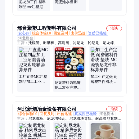
尼龙加工件 塑料
沉淀池水槽 耐酸
包装承重板材
制品 mc注塑尼龙
碱抗老化 全国发
异形件 尼龙垫块
货 一级品质
齿轮 轴套尼龙件
加工
邢台聚塑工程塑料有限公司
洽谈
安心购
综合体验L0
回复及时
出价迅速
资质已核验
河北邢台
主营：
托辊管、耐磨棒、高耐磨、衬尼龙、轮尼龙、尼龙棒、尼
龙套、尼龙管、尼龙板、尼龙1010、尼龙制品、尼龙衬板、垫块
尼龙、机械尼龙、尼龙包胶、聚氨酯、内酰胺、抗高温、输送
机、灌装机、pa6pa66mc901、聚乙烯板、链条导轨、浇筑板材、
油泵电机
工厂直营MC注塑
加工生产定做 耐
制品加工工业耐
磨塑料件滑块 垫
尼龙塑料齿轮链
磨含油尼龙齿轮
块 MC浇筑尼龙件
轮工农业注塑配
轴套异形件
非标异形件
件 白色滑轮自润
滑异形件
河北新熠冶金设备有限公司
洽谈
综合体验L0
回复及时
出价迅速
真实性已核验
河北衡水
主营：
尼龙滑板、尼龙增径瓦、尼龙滑块导轨、耐高温尼龙制
品、胶木瓦、陶瓷衬板、树脂胶木刮水板