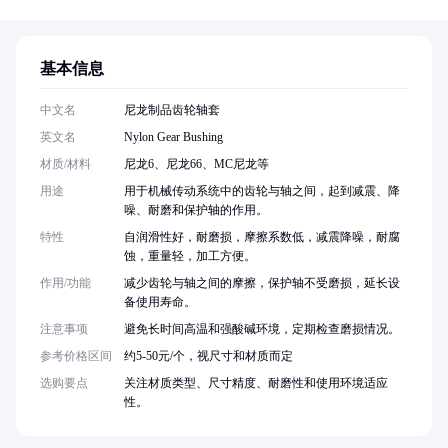
基本信息
中文名
尼龙制品齿轮轴套
英文名
Nylon Gear Bushing
材质/材料
尼龙6、尼龙66、MC尼龙等
用途
用于机械传动系统中的齿轮与轴之间，起到减震、降
噪、耐磨和保护轴的作用。
特性
自润滑性好，耐磨损，摩擦系数低，减震降噪，耐腐
蚀，重量轻，加工方便。
作用/功能
减少齿轮与轴之间的摩擦，保护轴不受磨损，延长设
备使用寿命。
注意事项
避免长时间高温和强酸碱环境，定期检查磨损情况。
参考价格区间
约5-50元/个，视尺寸和材质而定
选购要点
关注材质类型、尺寸精度、耐磨性和使用环境适应
性。