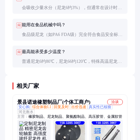
会吸收少量水分（尼龙6约3%），但通常在设计时已
考虑此因素。关键精度场合可选用吸湿率更低的尼龙
12或进行预调湿处理。
能用在食品机械中吗？
问
食品级尼龙（如PA6 FDA级）完全符合食品安全标
准，是食品机械的常用材料。
最高能承受多少温度？
问
普通尼龙6约80℃，尼龙66约120℃，特殊高温尼龙
（如PA46）可达150℃，但长期高温会加速老化。
相关厂家
景县诺途橡塑制品厂(个体工商户)
洽谈
安心购
综合体验L1
回复及时
出价迅速
真实性已核验
河北衡水
主营：
橡胶制品、尼龙制品、聚氨酯制品、高压胶管、金属软管