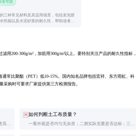
 安全可信
的三种常见材料及其适用场景，包括发泡胶
水性能以及水泥砂浆的耐久性，帮助读者根
缝材料。
滤用200-300g/m²，加筋用300g/m²以上。要特别关注产品的耐久性指标
通常比聚酯（PET）低10-15%。国内知名品牌包括宏祥、东方雨虹、科
%。大批量采购时可要求厂家提供第三方检测报告。
如何判断土工布质量？
问
更高，
一看外观是否均匀无杂质；二测实际克重是否达标；三做
便。
简单撕裂测试观察纤维强度；最重要的是查看正规检测报