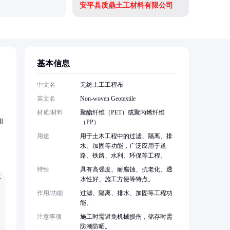
安平县质鼎土工材料有限公司
德州润岳
基本信息
中文名
无纺土工工程布
英文名
Non-woven Geotextile
材质/材料
聚酯纤维（PET）或聚丙烯纤维
和
（PP）
用途
用于土木工程中的过滤、隔离、排
水、加固等功能，广泛应用于道
路、铁路、水利、环保等工程。
特性
具有高强度、耐腐蚀、抗老化、透
水性好、施工方便等特点。
作用/功能
过滤、隔离、排水、加固等工程功
能。
注意事项
施工时需避免机械损伤，储存时需
防潮防晒。