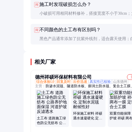
施工时发现破损怎么办？
问
小破损可用相同材料修补，搭接宽度不小于30cm；
积破损应更换整块材料。关键部位破损必须返工。
不同颜色的土工布有区别吗？
问
黑色产品通常添加了抗紫外线剂，适合露天使用；
本色产品适合地下工程。性能差异主要在抗老化性
性能基本一致。
相关厂家
德州祥硕环保材料有限公司
综合体验L0
回复及时
出价迅速
真实性已核验
山东德州
主营：
防渗水泥毯、隧道防水板、膨润土防水毯、复合土工膜
膜、土工布、垃圾填埋场用防渗膜
环保施工材料 祥硕
双重功能保障
土工布 道路施工绿
遇水速凝硬化 定制
护坡 祥硕 两
色防尘无纺布 公路
水泥毯 耐候性好
定制复合士工
养护地面保湿 河道