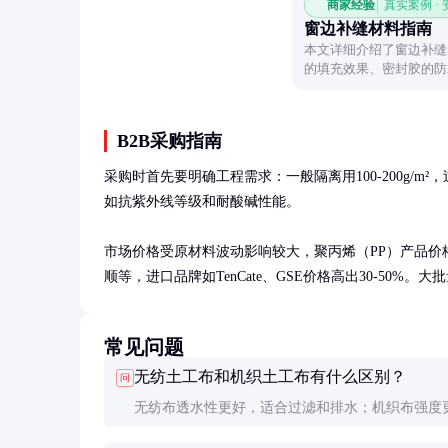
商家经验
真实案例 ·
窗边补缝材料指南
本文详细介绍了窗边补缝
的填充效果、密封胶的防
据实际需求选择合适的补
B2B采购指南
采购时首先要明确工程需求：一般隔离用100-200g/m²，过
如抗紫外线等级和耐酸碱性能。

市场价格受原材料波动影响较大，聚丙烯（PP）产品价格
顺等，进口品牌如TenCate、GSE价格高出30-50
常见问题
无纺土工布和机织土工布有什么区别？
问
无纺布透水性更好，适合过滤和排水；机织布强度
适合加筋和防护。无纺布价格通常更低，施工更方