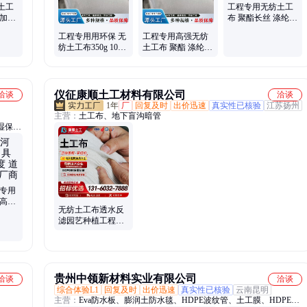
土工
工程专用无纺土工
筋加固
布 聚酯长丝 涤纶短
丝 丙纶短丝200-
工程专用用环保 无
工程专用高强无纺
1000g
纺土工布350g 100-
土工布 聚酯 涤纶材
1000g定制生产 源
质100-1000g可定制
头厂家
生产
仪征康顺土工材料有限公司
洽谈
洽谈
1年
厂
回复及时
出价迅速
真实性已核验
江苏扬州
主营：
土工布、地下盲沟暗管
湿保温
道专用
腐高密
无纺土工布透水反
用 厂
滤园艺种植工程护
坡路面保湿桥梁养
护大棚保温毯
贵州中领新材料实业有限公司
洽谈
洽谈
综合体验L1
回复及时
出价迅速
真实性已核验
云南昆明
主营：
Eva防水板、膨润土防水毯、HDPE波纹管、土工膜、HDPE防