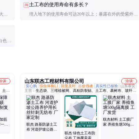
土工布的使用寿命有多长？
问
告。
大面
埋入地下的使用寿命可达20年以上；暴露在外的受紫外线
影响，通常5-10年就需要更换或覆盖保护层。
白色或
，力学
山东联杰工程材料有限公司
洽谈
洽谈
安心购
综合体验L1
回复及时
出价迅速
真实性已核验
山东泰安
、土工
主营：
生态袋、三维植被网、高粘防裂贴、土工布、裹树布、玻纤土
工格栅、复合土工膜、防渗土工膜、塑料土工格栅、防寒布、道路灌
缝胶、椰丝毯
 加筋
联杰材料 土工膜厂
布一膜
联杰 路基防渗土工
家 养殖鱼塘500g隔
膜
布 河道护坡公路养
离膜 工厂发货
联杰 绿色土工布防
护用长丝针刺无纺
尘布 工地覆盖盖土