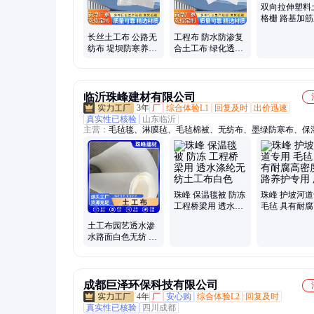
双向拉伸塑料
格栅 路基加
质鼎 厂家发货
长丝土工布 公路无
工程布 防水防渗复
纺布 堤坝防寒养护
合土工布 绿化透水
短丝工程布 厂家批
无纺布现货
发
临沂珠峰建材有限公司
3年
厂
综合体验L1
回复及时
出价迅速
真实性已核验
山东临沂
主营：
毛毡毯、淋膜毡、毛毡棉被、无纺布、墨绿防寒布、保
布、隔音化纤毛毡布、包树毡保暖树布、养护毛毡、保温毛毡
珠峰 保温毯被 防冻
珠峰 护坡河
工程桥梁用 透水涤
毛毡 具有耐
纶无纺土工布白色
度 道路养护专
土工布园艺透水渗
商
水路面白色无纺 种
花种植用滤水花箱
聚酯布工程布
成都巨泽环保科技有限公司
4年
厂
安心购
综合体验L2
回复及时
真实性已核验
四川成都