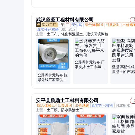
护坡反滤透水
武汉坚凝工程材料有限公司
4年
厂
安心购
综合体验L0
回复及时
出价迅
真实性已核验
湖北武汉
主营：
土工布、轻集料混凝土、建筑回填陶粒
公路养护无纺布 厂
家发货 土工布400g
坚凝 高韧性
每平米的售价
混凝土的表观
公路养护无纺布 抗
应小于 民用
紫外线厂家直供 土
全国发货
工布400g每平米的
售价
安平县质鼎土工材料有限公司
综合体验L0
回复及时
出价迅速
真实性已核验
河北衡水
主营：
土工膜、防水防渗土工