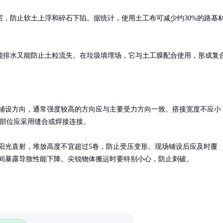
，防止软土上浮和碎石下陷。据统计，使用土工布可减少约30%的路基
能排水又能防止土粒流失。在垃圾填埋场，它与土工膜配合使用，形成复
铺设方向，通常强度较高的方向应与主要受力方向一致。搭接宽度不应小
要部位应采用缝合或焊接连接。

阳光直射，堆放高度不宜超过5卷，防止受压变形。现场铺设后应及时覆
间暴露导致性能下降。尖锐物体搬运时要特别小心，防止刺破。