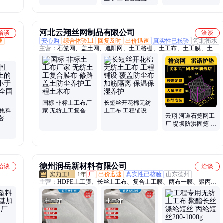
布 厂家定制
布 无纺公路养护护
坡绿化布
河北云翔丝网制品有限公司
洽谈
洽谈
速
安心购
综合体验L1
回复及时
出价迅速
真实性已核验
河北衡水
主营：
石笼网、盖土网、遮阳网、土工格栅、土工布、土工膜、土工
格室、工程材料、复合土工膜、塑料排水板、防水毯、护栏网、荷兰
网、勾花网、电焊网、钢筋网、刺丝滚笼、安全围网、人工草坪、防
尘网、蓄水板、刀片刺绳、雷诺护垫、安全绳网
国标 非标土工布厂
长短丝开花棉无纺
轻集料
家 无纺土工复合膜
土工布 工程铺设 覆
云翔 河道石笼网工
密度
布 修路盖土防尘养
盖防尘布 加筋隔离
厂 堤坝防洪固笼 热
建筑用
护工程土木布
保温保湿养护
镀锌六角网 拧编工
艺 网箱
德州润岳新材料有限公司
洽谈
洽谈
1年
厂
出价迅速
真实性已核验
山东德州
主营：
HDPE土工膜、长丝土工布、复合土工膜、两布一膜、聚丙烯
长丝土工布、聚乙烯防渗膜