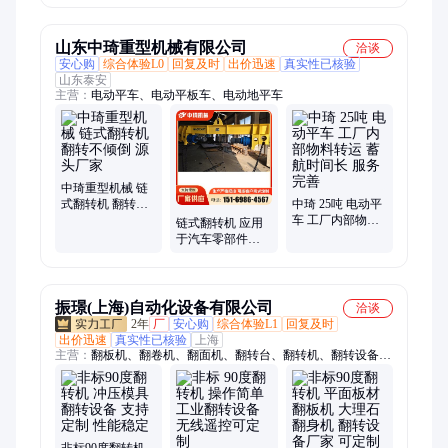
定制
装
山东中琦重型机械有限公司
洽谈
安心购
综合体验L0
回复及时
出价迅速
真实性已核验
山东泰安
主营：
电动平车、电动平板车、电动地平车
中琦重型机械 链
式翻转机 翻转不
中琦 25吨 电动平
倾倒 源头厂家
车 工厂内部物料
链式翻转机 应用
转运 蓄航时间长
于汽车零部件生
服务完善
产、食品加工、
机械制造等领域
振璟(上海)自动化设备有限公司
洽谈
2年
厂
安心购
综合体验L1
回复及时
出价迅速
真实性已核验
上海
主营：
翻板机、翻卷机、翻面机、翻转台、翻转机、翻转设备、
翻转平台、整理机、缠绕机、包装机、发动机、打包机、翻料
台、翻包机、翻模机、翻身机、翻板设备、翻面设备、铝管裹包
机、塑料裹膜机、工件翻箱机、托盘裹包机、环体裹包机、立式
缠膜机、立式包膜机
非标90度翻转机