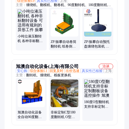
综合体验L0
真实性已核验
上海
主营：
缠绕机、翻模机、翻卷机、90度翻转机、180度翻转机、
托盘裹包机
小吨位液压翻转
机 各种非标翻转
ZP/振攀自动卷筒
ZP/振攀自动预托
设备 可适用有规
翻转机 纸卷倒料
盘缠绕包装机 缠
则的异形工件 振
机 90度翻身机
绕膜打包机支持
攀
订制
旭澳自动化设备(上海)有限公司
洽谈
安心购
综合体验L1
回复及时
出价迅速
真实性已核验
上海
主营：
翻转机、缠绕机、栈板更换机
180度O型翻转机
支持非标定制翻
板设备 遥控操作
旭澳自动化设备
非标定制C型180
旭澳
全自动90度翻转
度翻转机 O型翻
机 重型50吨翻转
转体 在线翻转成
台非标定制
套设备直供