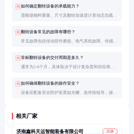
但能更好满足特殊需求。
如何确定翻转设备的承载能力？
问
需根据物料重量、尺寸及翻转加速度计算动态负载，
通常预留20-30%安全余量。重型物料还需考虑结构强
度和稳定性。
翻转设备常见的故障有哪些？
问
常见故障包括传动部件磨损、电气系统故障、传感器
失灵等。定期维护和及时更换易损件可大幅降低故障
率。
非标翻转设备的交付周期是多久？
问
通常为2-6个月，具体取决于设计复杂度和供应商产
能。复杂项目需更长时间进行方案设计和测试验证。
如何确保翻转设备的操作安全？
问
设备应配备安全防护装置如光栅、急停按钮等，操作
人员需经过培训，严格遵守操作规程。定期进行安全
检查和风险评估也很重要。
相关厂家
济南鑫科天运智能装备有限公司
洽谈