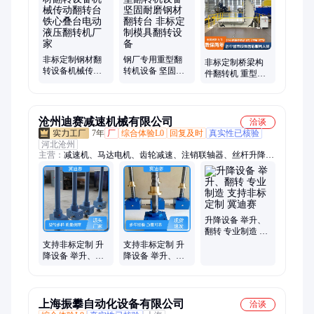
升降机、升降货梯、手动板材货架、翻模机、电动平车、固定式
升降台、升降平台、卸货平台、往复式提升机、牵引平板拖车、
大吨位牵引转运车、物料转运车、自动运输车、电动平板车
非标定制钢材翻
钢厂专用重型翻
非标定制桥梁构
转设备机械传动
转机设备 坚固耐
件翻转机 重型钢
翻转台 铁心叠台
磨钢材翻转台 非
材翻转设备 模具
电动液压翻转机
标定制模具翻转
电动液压翻转台
厂家
设备
沧州迪赛减速机械有限公司
洽谈
7年
厂
综合体验L0
回复及时
真实性已核验
河北沧州
主营：
减速机、马达电机、齿轮减速、注销联轴器、丝杆升降
机、减速电动机、齿轮转向箱、饲草搅拌机、螺旋升降机、夹壳
联轴器、凸圆联轴器、平行轴斜齿轮、单级圆柱齿轮、电机涡轮
涡杆、蜗轮蜗杆螺杆、行星摆线针轮、蜗轮蜗杆减速、铝壳蜗轮
蜗杆、滚珠丝杆螺旋、电机蜗轮蜗杆、圆柱蜗轮蜗杆
升降设备 举升、
翻转 专业制造 支
持非标定制 冀迪
支持非标定制 升
支持非标定制 升
赛
降设备 举升、翻
降设备 举升、翻
转 品质精良 冀迪
转 现货充足 冀迪
赛
赛
上海振攀自动化设备有限公司
洽谈