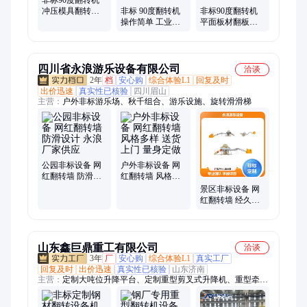
冲压模具翻转设
非标 90度翻转机
非标90度翻转机
备 支持定制 性能
操作简单 工业翻
平面板材翻板机
稳定
转设备 无线遥控
大理石翻身机 翻
可定制
转设备厂家 可定
制
四川省永浪游乐设备有限公司
洽谈
2年
档
安心购
综合体验L1
回复及时
出价迅速
真实性已核验
四川眉山
主营：
户外非标游乐场、秋千组合、游乐设施、旋转滑滑梯
公园非标设备 网
户外非标设备 网
红翻转墙 防滑设
红翻转墙 风格多
计 永浪 厂家供应
样 送货上门 量身
景区非标设备 网
定做
红翻转墙 经久耐
用 送货上门 来图
定做
山东鑫巨鼎重工有限公司
洽谈
3年
厂
安心购
综合体验L1
真实工厂
回复及时
出价迅速
真实性已核验
山东济南
主营：
定制大吨位升降平台、定制重型剪叉式升降机、重型牵引
平板拖车、重型翻转台、翻转机、翻转台、AGV电动平车、轨
道电动平车、蜘蛛车、履带式果园采摘车、货物举升机、液压式