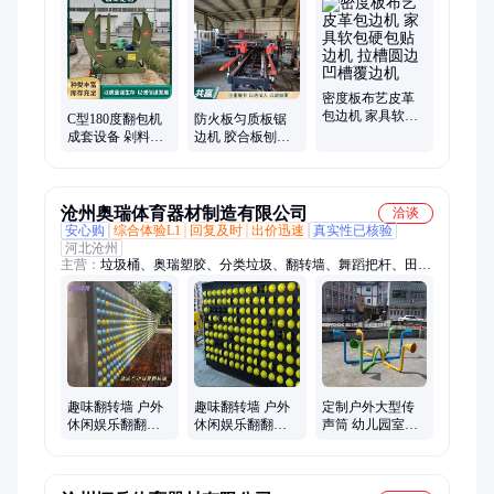
面机、涂胶机、平贴机、贴面机、翻板机、升降平台、保护膜覆
膜机、分切机、无尘子母锯、热熔胶膜贴面机、真空吸塑机、包
覆机、精密锯、木饰面板贴面机、裁板锯、铝蜂窝板冷压机、封
边机、大板包覆机
密度板布艺皮革
包边机 家具软包
C型180度翻包机
防火板匀质板锯
硬包贴边机 拉槽
成套设备 剁料翻
边机 胶合板刨花
圆边凹槽覆边机
转机 砂光大板快
板适四边切割锯
速翻板机非标定
提供技术指导
制
沧州奥瑞体育器材制造有限公司
洽谈
安心购
综合体验L1
回复及时
出价迅速
真实性已核验
河北沧州
主营：
垃圾桶、奥瑞塑胶、分类垃圾、翻转墙、舞蹈把杆、田径
比赛、田径器材、伸缩座椅、健身器材、组合滑梯、健身路径、
腿部按摩器、铅球抵趾板、升降篮球架、健身体操垫、防腐木座
椅、铅球投掷圈、不锈钢垃圾箱、拓展训练器材、户外智能健
身、室外乒乓球台、橡皮泥起跳板、仿古垃圾分类
趣味翻转墙 户外
趣味翻转墙 户外
定制户外大型传
休闲娱乐翻翻乐
休闲娱乐翻翻乐
声筒 幼儿园室外
儿童游乐设备 非
儿童游乐设备 非
传音筒 儿童玩具
标定制旋转球景
标定制旋转球景
观墙
观墙