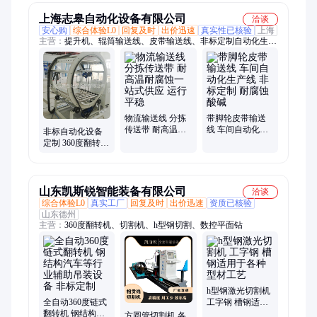
上海志皋自动化设备有限公司
洽谈
安心购
综合体验L0
回复及时
出价迅速
真实性已核验
上海
主营：
提升机、辊筒输送线、皮带输送线、非标定制自动化生产
线、链条输送线、装配输送线、倍速链装配线、生产线、皮带
机、无动力滚筒线、金山输送机、工作台输送线、自动化设备公
司、汽车零部件生产线、摩擦轮生产线、松江输送机、奉贤输送
机、连续式提升机、上海输送机、手推线、流水线工作台、顶升
移载机、生产装配线
物流输送线 分拣
带脚轮皮带输送
传送带 耐高温耐
线 车间自动化生
非标自动化设备
腐蚀一站式供应
产线 非标定制 耐
定制 360度翻转机
运行平稳
腐蚀酸碱
薄膜收放卷机
山东凯斯锐智能装备有限公司
洽谈
综合体验L0
真实工厂
回复及时
出价迅速
资质已核验
山东德州
主营：
360度翻转机、切割机、h型钢切割、数控平面钻
h型钢激光切割机
全自动360度链式
工字钢 槽钢适用
翻转机 钢结构汽
于各种型材工艺
方圆管切割机 各