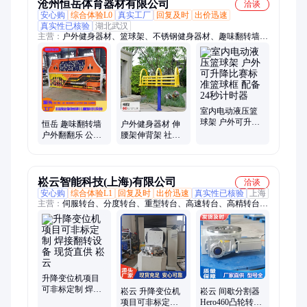
沧州恒岳体育器材有限公司
洽谈
安心购
综合体验L0
真实工厂
回复及时
出价迅速
真实性已核验
湖北武汉
主营：
户外健身器材、篮球架、不锈钢健身器材、趣味翻转墙、
羽毛球柱、儿童游乐设施、座椅看台、训练器材、足球门、球场
围栏围网、木质地板、公园环卫设备、乒乓球台、舞蹈把杆
室内电动液压篮
球架 户外可升降
恒岳 趣味翻转墙
户外健身器材 伸
比赛标准篮球框
户外翻翻乐 公园
腰架伸背架 社区
配备24秒计时器
儿童游乐设备 非
老年人体育健设
标定制旋转球景
施 按需定制
墙
崧云智能科技(上海)有限公司
洽谈
安心购
综合体验L1
回复及时
出价迅速
真实性已核验
上海
主营：
伺服转台、分度转台、重型转台、高速转台、高精转台、
五轴摆头、五轴转台、直驱转台、直驱摆头、双叉摆头、单臂转
台、单臂摆头、伺服转毂、尾座、重型摆头、电主轴、机械主
轴、机械摆头、数控转台、伺服变位机、分度盘、升降变位机、
加工中心、便携式转台、精密铸造
升降变位机项目
可非标定制 焊接
崧云 升降变位机
崧云 间歇分割器
翻转设备 现货直
项目可非标定制
Hero460凸轮转台