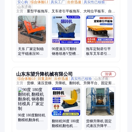
安心购
综合体验L1
真实工厂
出价迅速
真实性已核验
山东济南
主营：
重型平板拖车、叉车牵引平板拖车、大吨位平板车、自动
翻转机、工业平板拖车、四轮转向拖车、短途运输车、物流转运
车、厂区周转车、托盘转运车、牵引平板车、物流周转车、车间
工业拖车、移动工具拖车、短途运输拖车、液压限高架、厂区托
盘运输车、定制骨架平板车、翻模具翻板平台、实心轮胎骨架
车、厂区短途重型工具车、定制平板车、厂区牵引车、重型工具
车
天东 厂家定制稳
90度液压可翻转
拖车定制牵引平
定平稳液压90度
钢卷纸卷V型槽1-
板车叉车牵引拉
翻转机 180度模具
50吨翻转全自动
货车拖挂车重型
翻转机器
工业模具翻转机
厂区周转车20/50
吨
山东东望升降机械有限公司
洽谈
综合体验L0
回复及时
出价迅速
真实性已核验
山东济南
主营：
货梯、液压货梯、升降机、翻转机、升降平台、固定剪叉
式升降机、自行走式升降机、高空作业车、平板拖车、旋转平
台、仓库装卸货平台、移动式登车桥、固定登车桥、货梯升降
机、载货提升机、三维小车、旋转展台、卸货平台、固定剪叉升
降机、固定剪叉、全自行升降平台、自行走升降机、装卸货平台
90度 180度翻转机
翻模机翻身机 钢
翻转机90度 180度
货梯升降机 固定
卷翻转模具 厂家
翻模机翻包机 模
式液压升降平台
定制
具钢卷翻转 厂家
厂家定制全国安