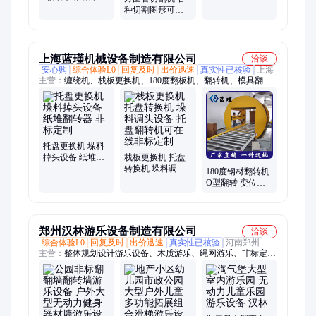
车等行业辅助吊
种切割图形可对
装设备 非标定制
接图纸 自动加工
上海蓝瑾机械设备制造有限公司
洽谈
安心购
综合体验L0
回复及时
出价迅速
真实性已核验
上海
主营：
缠绕机、栈板更换机、180度翻板机、翻转机、模具翻转
机、钢卷翻转机、自动翻转机、水平缠绕机、在线缠绕机、托盘
更换机、角度转换机、轮胎缠绕机、立式打包机
托盘更换机 垛料
掉头设备 纸堆翻
栈板更换机 托盘
转器 非标定制
转换机 垛料调头
180度钢材翻转机
设备 托盘翻转机
O型翻转 变位机
可在线非标定制
流水线设备运转
非标定制
郑州汉林游乐设备制造有限公司
洽谈
综合体验L0
回复及时
出价迅速
真实性已核验
河南郑州
主营：
整体规划设计游乐设备、木质游乐、绳网游乐、非标定制
游乐、不锈钢滑梯、健身器材、秋千系列