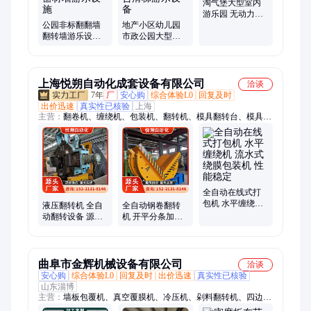
淘气堡大型室内
游乐园 无动力儿
公园非标翻翻墙
地产小区幼儿园
童乐园游乐设备
翻转墙游乐设备
市政公园大型户
汉林
户外大型无动力
外儿童多功能拓
健身器材墙游乐
展组合滑梯游乐
设施
设备
上海悦朔自动化成套设备有限公司
洽谈
7年
厂
安心购
综合体验L0
回复及时
出价迅速
真实性已核验
上海
主营：
翻卷机、缠绕机、包装机、翻转机、模具翻转台、模具翻
转身机、钢卷翻转机、180度翻转机、15吨钢卷翻转机、工业翻
转机、10吨卷料翻转台、缠膜机、模具机、打包机、翻包机、翻
模机、翻身机、悬臂裹包机、大功率模具、托盘缠绕机、水平缠
绕机、在线缠绕机、钢带缠绕机、翻板机、全自动液压翻模机
全自动在线式打
包机 水平缠绕机
液压翻转机 全自
全自动钢卷翻转
流水式绕膜包装
动翻转设备 源头
机 开平分条加工
机 性能稳定
厂家 专业非标定
配套专用设备 支
制 角度可调
持非标定制
曲阜市金辉机械设备有限公司
洽谈
安心购
综合体验L0
回复及时
出价迅速
真实性已核验
山东淄博
主营：
墙板包覆机、真空覆膜机、冷压机、剁料翻转机、四边切
割锯、木格栅包覆机、pet贴面机、橱柜门覆膜机、pur热熔胶贴