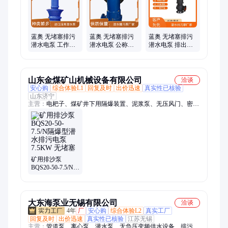
蓝奥 无堵塞排污
蓝奥 无堵塞排污
蓝奥 无堵塞排污
潜水电泵 工作压
潜水电泵 公称排
潜水电泵 排出口
力 100mpa 实力工
量 30ml/h 实力工
径 200mm 实力工
厂 规模生产
厂 规模生产
厂 规模生产
山东金煤矿山机械设备有限公司
洽谈
安心购
综合体验L1
回复及时
出价迅速
真实性已核验
山东济宁
主营：
电耙子、煤矿井下用隔爆装置、泥浆泵、无压风门、密闭
门、全液压钻机、高倍数泡沫灭火装置、洒水降尘装置、阻化
泵、阻燃调节风窗、检力器、流量计、氧气呼吸器、乳化液泵、
钻机配件、矿用电缆、破拆工具、矿用电池、旧枕木、风筒、氧
气充填泵、风机、避难硐室、氢氧化钙检验仪器、多参数检测仪
矿用排沙泵
BQS20-50-7.5/N隔
爆型潜水排污电
泵 7.5KW 无堵塞
大东海泵业无锡有限公司
洽谈
4年
厂
安心购
综合体验L2
真实工厂
回复及时
出价迅速
真实性已核验
江苏无锡
主营：
管道泵、离心泵、潜水泵、无负压变频供水设备、排污