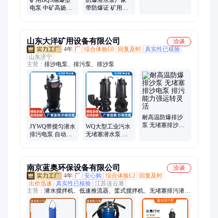
电泵 中矿高扬程
带防爆证 矿用隔
大流量无堵塞潜
爆型潜水排沙电
水泵
泵排污泵
山东大洋矿用设备有限公司
洽谈
4年
厂
综合体验L0
回复及时
真实性已核验
山东济宁
主营：
排沙电泵、排污泵、排沙泵
耐高温防爆排沙
泵 无堵塞排沙电
JYWQ带搅匀潜水
WQ大型工业污水
泵 排污能力强运
排污电泵 自动搅
无堵塞潜水泵 耐
转灵活
匀不锈钢无堵塞
腐蚀不阻塞潜水
污水潜水泵
式排污电泵
南京蓝奥环保设备有限公司
洽谈
4年
厂
安心购
综合体验L2
回复及时
出价迅速
真实性已核验
江苏连云港
主营：
潜水搅拌机、低速推流器、桨式搅拌机、无堵塞排污潜水
电泵、框式搅拌机、双曲面搅拌机、污泥回流泵、潜水曝气机、
浮筒搅拌曝气机、格栅除污机、刮泥机、输送机