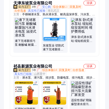
天津东坡泵业有限公司
洽谈
4年
厂
安心购
综合体验L1
回复及时
出价迅速
真实性已核验
湖北武汉
主营：
不锈钢潜水泵、热水潜水泵、耐高温深井泵、污水泵、潜
水轴流泵、大流量潜水泵、矿用潜水泵
津东 卧式潜水泵
液下无堵塞排污
站 缩短机组安装
泵 耐酸碱 耐腐蚀
时间 维护费用低
东坡泵业 切割式
污水潜水电泵 油
液下无堵塞排污
浸式潜水泵
泵 耐高温潜水泵
工程污水电泵
祁县新源泵业有限公司
洽谈
5年
厂
综合体验L0
回复及时
出价迅速
真实性已核验
山西晋中
主营：
潜水泵、潜污泵、排沙泵、防爆电泵、排污电泵、排沙电
泵、wq污水泵、潜水排沙、气动隔膜泵、潜水排污泵、工程污
水泵、不锈钢污水泵、偏出水污水泵
适应性强矿用隔
爆型潜水排污泵
大流量厂家发货
矿用BQS隔爆型
防爆潜水泵厂家