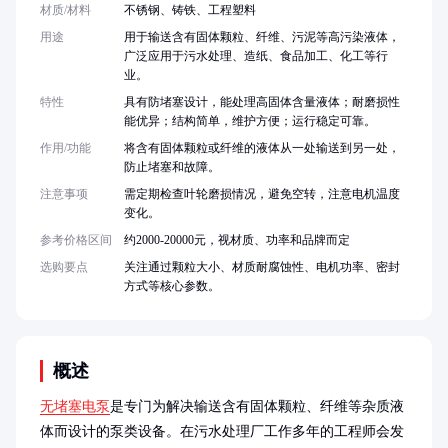
材质/材料
不锈钢、铸铁、工程塑料
用途
用于输送含有固体颗粒、纤维、污泥等高污染液体，
广泛应用于污水处理、造纸、食品加工、化工等行
业。
特性
具有防堵塞设计，能处理高固体含量液体；耐磨损性
能优异；结构简单，维护方便；运行稳定可靠。
作用/功能
将含有固体颗粒或纤维的液体从一处输送到另一处，
防止堵塞和故障。
注意事项
需定期检查叶轮磨损情况，避免空转，注意电机温度
变化。
参考价格区间
约2000-20000元，视材质、功率和品牌而定
选购要点
关注通过颗粒大小、材质耐腐蚀性、电机功率、密封
方式等核心参数。
概述
无堵塞电泵
是专门为解决输送含有固体颗粒、纤维等杂质液
体而设计的泵类设备。在污水处理厂工作多年的工程师会发