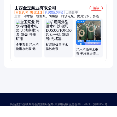
山西金玉泵业有限公司
洽谈
回复及时
出价迅速
真实性已核验
山西晋中
主营：
潜水泵、螺杆泵、防爆泵、排沙电泵、提升污水、多级离
心泵、防爆排沙泵、矿用污水泵、矿用隔膜泵
金玉泵业 污水污
矿用隔爆型潜水
物潜水电泵 无堵
排沙电泵
污水污物潜水电
塞排污泵 防爆 井
BQS300/100/160
泵 无堵塞大流道
用 矿用
起动平稳 防缠绕
设计工业排污用
无堵塞
金玉泵业
药品医疗器械网络信息服务备案(京)网药械信息备字（2021）第00159号
京ICP证030173号
京公网安备11000002000001号