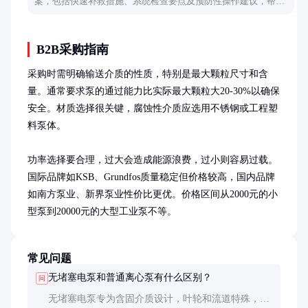
案，包括快速补救措施、系统检查要点及预防性操作建议，帮助
恢复水质稳定。
B2B采购指南
采购时需明确输送介质的性质，特别是最大颗粒尺寸和含
量。通常要求泵的通过能力比实际最大颗粒大20-30%以确保
安全。材质选择很关键，腐蚀性介质应选用不锈钢或工程塑
料泵体。

功率选择要合理，过大会造成能源浪费，过小则容易过载。
国际品牌如KSB、Grundfos质量稳定但价格较高，国内品牌
如南方泵业、新界泵业性价比更优。价格区间从2000元的小
型泵到20000元的大型工业泵不等。
常见问题
无堵塞电泵和普通离心泵有什么区别？
问
无堵塞电泵专为含固介质设计，叶轮和流道特殊，防