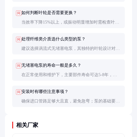
堵能力强；普通离心泵适合清洁液体，效率更高但易
堵塞。选择时主要看介质特性。
如何判断叶轮是否需要更换？
问
当效率下降15%以上，或振动明显增加时需检查叶
轮。肉眼可见的严重磨损或缺口是更换的明确信号。
处理纤维类介质选什么类型的泵？
问
建议选择涡流式无堵塞电泵，其独特的叶轮设计对长
纤维、毛发等缠绕性物质处理效果最佳。
无堵塞电泵的寿命一般是多久？
问
在正常使用和维护下，主要部件寿命可达5-8年，易
损件如机械密封通常2-3年需要更换。介质磨损性越
强，寿命越短。
安装时有哪些注意事项？
问
确保进口管路足够大且直，避免急弯；泵的基础要稳
固；电气接线要正确并做好接地保护；首次启动前务
必灌泵。
相关厂家