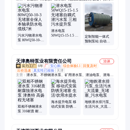
泵、消防泵、清水泵、自吸泵、化工泵、多级泵、消防成套设
备、控制柜系列
潜水电泵
污水污物潜水电
50WQ15-15-1.5 无
定制智能一体式
泵 80WQ50-10-3
堵塞自耦式 潜污
预制泵站 自动雨
无堵塞全保人本
水泵 三相污水提
水收集 污水提升
轴承防水电缆线7
升泵
玻璃钢地埋截流
米
井
天津奥特泵业有限责任公司
洽谈
6年
厂
安心购
综合体验L1
回复及时
出价迅速
真实性已核验
天津
主营：
潜水泵、不锈钢潜水泵、矿用潜水泵、潜油电泵、潜海水
电泵、热水潜水泵、卧式潜水泵、下吸式潜水泵、高压潜水泵、
海水提升泵、潜水电机、高扬程潜水泵、大流量潜水泵、耐高温
潜水泵、浮筒式潜水泵、潜油电机、热水泵、浮筒泵、潜水轴流
泵、潜水污水泵、轴流泵、污水泵、排污泵、海水泵、电潜泵
海水提升电泵 移
地铁潜水排污泵_
双相不锈钢潜水
动式安装 防锈无
生活污水_大流量
泵 316材质 耐腐
堵塞 生活\饮用水
_无堵塞_污水电
蚀潜水电泵 津奥
提水
泵
特 高扬程无堵塞