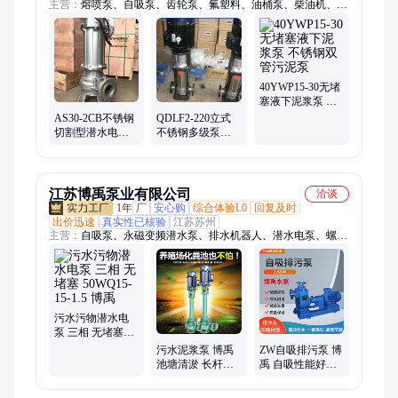
主营：
熔喷泵、自吸泵、齿轮泵、氟塑料、油桶泵、柴油机、混
合泵、酒精泵、计量泵、qsp喷泉、增压泵、抽液泵、化工泵、
cwb磁力、提升泵、螺杆泵、溶气泵、排污泵、浆料泵、潜水
泵、管道泵、插桶泵、潜污泵、循环泵、泥浆泵
40YWP15-30无堵
塞液下泥浆泵 不
锈钢双管污泥泵
AS30-2CB不锈钢
QDLF2-220立式
切割型潜水电泵
不锈钢多级泵
无堵塞带铰刀污
QDLF2-180管道
水泵
加压泵 耐腐蚀冲
压离心泵
江苏博禹泵业有限公司
洽谈
1年
厂
安心购
综合体验L0
回复及时
出价迅速
真实性已核验
江苏苏州
主营：
自吸泵、永磁变频潜水泵、排水机器人、潜水电泵、螺杆
泵、计量泵、防汛移动泵车、离心泵、液压潜水泵、潜污泵、多
级泵、双吸离心泵、化工泵、气动隔膜泵、排污泵、真空泵、泥
浆泵、柴油机水泵、深井泵
污水污物潜水电
泵 三相 无堵塞
50WQ15-15-1.5 博
污水泥浆泵 博禹
ZW自吸排污泵 博
禹
池塘清淤 长杆式
禹 自吸性能好
脏水泥浆设备
50ZW10-20污水泵
NL50-8
费用