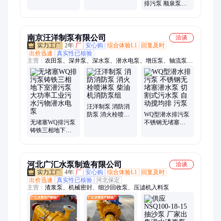
污电泵 安装简单
排污泵 顺泉泵阀
可定制
不锈钢地下室污
水泵
南京汪洋制泵有限公司
洽谈
2年
厂
安心购
综合体验L1
回复及时
出价迅速
真实性已核验
主营：
农田泵、深井泵、深水泵、潜水电泵、增压泵、轴流泵、
加压泵、排污泵、潜水泵、管道泵、稳压泵、消防泵、双吸泵、
多级泵、消火栓泵、深井水泵、深井管泵、消防水泵、应急水
泵、污水提升泵、农用抽水泵、异步电动机、地下取水泵、双吸
离心泵、切割污水泵
汪洋制泵 消防消
防泵 消火栓喷淋
WQ型潜水排污泵
无堵塞WQ排污泵
泵 柴油机消防泵
不锈钢无堵塞潜
铸铁三相地下室
组
水泵 切割式污水
潜污泵大功率工
泵 自动搅均排 污
业污水污物潜水
泵
电泵
河北广汇水泵制造有限公司
洽谈
4年
厂
安心购
综合体验L1
回复及时
出价迅速
真实性已核验
河北保定
主营：
渣浆泵、机械密封、细沙回收泵、压滤机入料泵