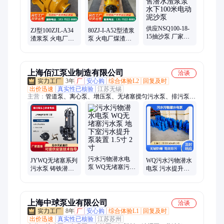
供应NSQ100-18-
ZJ型100ZJL-A34
80ZJ-I-A52型渣浆
15抽沙泵 厂家出
渣浆泵 火电厂煤
泵 火电厂煤渣泵
售潜水渣浆泵 水
渣泵灰浆泵 广汇
灰浆泵 广汇 大流
下100米电动泥沙
耐磨耐腐蚀无堵
量无堵塞河底清
泵
塞
淤
上海佰江泵业制造有限公司
洽谈
3年
厂
安心购
综合体验L2
回复及时
出价迅速
真实性已核验
江苏无锡
主营：
管道泵、离心泵、增压泵、无堵塞搅匀污水泵、排污泵、
潜水泵、潜污泵、多级泵、自吸泵、化工泵、控制柜系列、变频
供水设备
污水污物潜水电
JYWQ无堵塞系列
WQ污水污物潜水
泵 WQ无堵塞污水
污水泵 铸铁潜水
电泵 污水提升泵
泵 地下室污水提
排污泵 电驱动搅
380v地下室排污
升泵装置 1.5寸 2
匀款大流量水泵
泵 无堵塞防缠绕
寸
上海中球泵业有限公司
洽谈
8年
厂
安心购
综合体验L1
回复及时
出价迅速
真实性已核验
江苏苏州