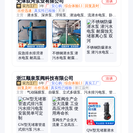
天津双河泵业有限公司
洽谈
3年
厂
安心购
综合体验L1
回复及时
出价迅速
真实性已核验
天津
主营：
潜水泵、深井泵、浮筒泵、潜油电泵、流潜水电泵、卧式
潜水泵、潜水轴流泵、矿用潜水泵、污水泵、热水泵、双吸泵、
永磁泵、防汛泵车、管中泵、管道离心泵、漂浮泵、下吸式潜水
泵、中吸泵、化工泵、立式潜水混流泵、矿井深井泵、农用清水
泵、轴流潜水泵、潜水混流泵、井用不锈钢潜水泵
不锈钢防爆潜水
泵 潜污水电泵 耐
应急排水排涝潜
不锈钢潜水泵 潜
腐蚀无堵塞离心
水电泵 耐高温热
污水电泵 耐腐蚀
泵 双河
水无堵塞潜水泵
无堵塞离心泵 双
双河
河
浙江顺泉泵阀科技有限公司
洽谈
6年
厂
安心购
综合体验L1
真实工厂
回复及时
出价迅速
真实性已核验
浙江温州
主营：
气动隔膜泵、自吸泵、立式多级泵、污水排污电泵、管道
增压泵、管道离心泵、不锈钢化工泵、自吸排污泵
泵阀生产企业大
GW型无堵塞管道
流量 工业高压冲
式排污泵 污水排
洗泵 使用寿命长
QW型无堵塞潜水