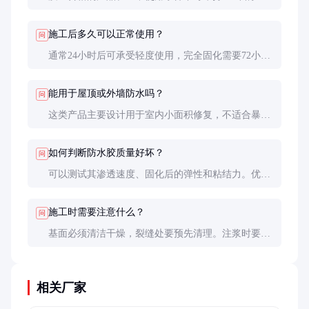
水效果。实际寿命受基材状况、施工质量和环境因素
影响，建议每2-3年进行检查维护。
施工后多久可以正常使用？
问
通常24小时后可承受轻度使用，完全固化需要72小
时。在此期间应避免重物冲击和大量积水，以保证最
佳防水效果。
能用于屋顶或外墙防水吗？
问
这类产品主要设计用于室内小面积修复，不适合暴露
在外的防水工程。屋顶和外墙防水应选用专门的防水
涂料或卷材。
如何判断防水胶质量好坏？
问
可以测试其渗透速度、固化后的弹性和粘结力。优质
产品应能快速渗入缝隙，固化膜拉伸时不断裂，与基
材粘结牢固不脱落。
施工时需要注意什么？
问
基面必须清洁干燥，裂缝处要预先清理。注浆时要缓
慢均匀，确保充分渗透。施工温度最好在5-35℃之
间，湿度不超过85%。
相关厂家