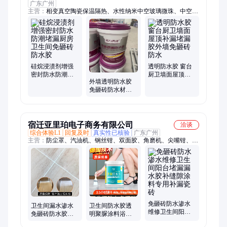
广东广州
主营：
相变真空陶瓷保温隔热、水性纳米中空玻璃微珠、中空玻
璃微珠保温隔热、2H隔热保温全效凝胶、陶瓷凝胶绝热系统、
渗透结晶防水涂料、反射隔热涂料、水性防锈漆、固砂宝、隔音
涂料、吸音涂料、防腐涂料、水性气硅涂膏
硅烷浸渍剂增强
透明防水胶 窗台
密封防水防潮堵
厨卫墙面屋顶补
外墙透明防水胶
漏厨房卫生间免
漏堵漏胶外墙免
免砸砖防水材料
砸砖防水胶
砸砖防水
补漏液体渗透剂
宿迁亚里珀电子商务有限公司
洽谈
综合体验L1
回复及时
真实性已核验
广东广州
主营：
防尘罩、汽油机、钢丝钳、双面胶、角磨机、尖嘴钳、喷
雾器、雾化器、电工钳、断线钳、切割机、老虎钳、led充电、取
出器、水泵钳、手电筒、diy钳子、泡脚袋、测距轮、电瓶车、
毛鞋垫、应急灯、照明灯、棉鞋垫、泡脚桶
免砸砖防水渗水
卫生间漏水渗水
卫生间防水胶透
维修卫生间阳台
免砸砖防水胶补
明聚脲涂料浴室
堵漏漏水胶补缝
漏厕所浴室瓷砖
瓷砖漏水免砸砖