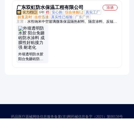
广东双虹防水保温工程有限公司
洽谈
6年
档
安心购
综合体验L2
真实工厂
回复及时
出价迅速
真实性已核验
广东广州
主营：
水性纳米中空玻璃微珠保温隔热材料、隔音涂料、反辐射
隔热涂料、气凝胶、气凝胶保温涂料、2H隔热保温全效凝胶、
保温找平凝胶、无机硅声能凝胶、桥面防水涂料、红橡胶防水涂
料、防水涂料、自粘防水卷材、PVC防水卷材、耐根穿刺防水卷
材、保温凝胶、TPO防水卷材、回填宝、硅烷浸渍剂、硅烷浸渍
膏体、环氧防腐涂料、fyt-1、AMP-100、乙烯基酯防腐涂料、环
氧玻璃鳞片防腐涂料、氰凝防腐涂料
外墙透明防水胶
阳台免砸砖防水
涂料 成膜性好粘
接力强 耐老化
药品医疗器械网络信息服务备案(京)网药械信息备字（2021）第00159号
京ICP证030173号
京公网安备11000002000001号