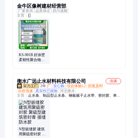
金牛区像树建材经营部
厂家直供
品质保证
四川成都
主营：
[]
KS-901B 好涂壁
柔韧性聚合物水
泥防水胶 抗渗性
强 绿色环保
衡水广远止水材料科技有限公司
洽谈
2年
厂
安心购
综合体验L2
回复及时
出价迅速
真实性已核验
河北衡水
主营：
止水条、制品型止水条、钢板腻子止水带、密封胶、单组
份聚氨酯密封胶、双组份聚氨酯密封胶、双组份聚硫密封胶、接
缝防水胶、防水密封胶条、聚氨酯密封胶、防水补漏自粘片、遇
水膨胀橡胶条、遇水膨胀止水胶、丁基腻子橡胶自粘薄片、橡胶
制品专用粘合剂、橡胶止水带、遇水膨胀止水条、闭孔泡沫板、
双面自粘薄片、柔性填料、膨胀止水环、盾构粘合剂
N型嵌缝胶 建筑
用聚硫密封胶 聚