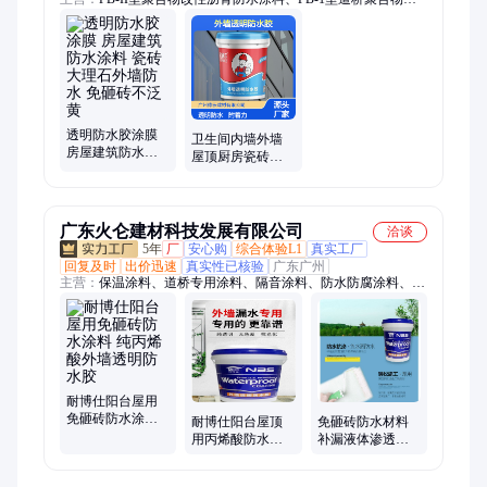
性沥青防水涂料、反射隔热防水涂料、高聚物改性沥青防水涂
料、水性沥青基防水涂料、防水涂料、路桥防水、JS防水
透明防水胶涂膜
卫生间内墙外墙
房屋建筑防水涂
屋顶厨房瓷砖透
料 瓷砖大理石外
明防水胶 免砸砖
墙防水 免砸砖不
丙烯酸防水涂料
泛黄
广东火仑建材科技发展有限公司
洽谈
5年
厂
安心购
综合体验L1
真实工厂
回复及时
出价迅速
真实性已核验
广东广州
主营：
保温涂料、道桥专用涂料、隔音涂料、防水防腐涂料、屋
顶防晒隔热漆
耐博仕阳台屋用
免砸砖防水涂料
耐博仕阳台屋顶
免砸砖防水材料
纯丙烯酸外墙透
用丙烯酸防水涂
补漏液体渗透剂
明防水胶
料免砸砖 卫生间
外墙透明防水胶
外墙透明防水胶