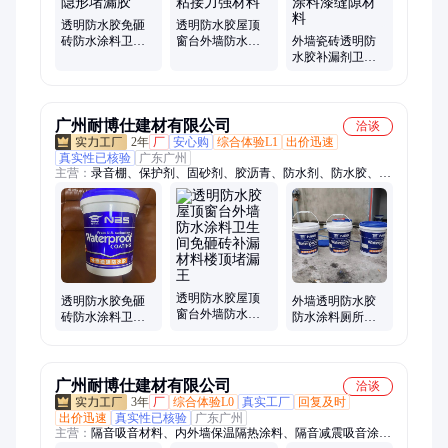
透明防水胶免砸
透明防水胶屋顶
砖防水涂料卫生
窗台外墙防水涂
外墙瓷砖透明防
间厨房防水补漏
料卫生间免砸砖
水胶补漏剂卫生
材料隐形堵漏胶
补漏粘接力强材
间免砸砖堵漏王
料
防水涂料漆缝隙
材料
广州耐博仕建材有限公司
洽谈
2年
厂
安心购
综合体验L1
出价迅速
真实性已核验
广东广州
主营：
录音棚、保护剂、固砂剂、胶沥青、防水剂、防水胶、瓷
砖胶、灰橡胶、防水材料、玻璃砖、翻新漆、抗渗剂、隔热漆、
界面剂、永凝液、固沙宝、彩钢瓦、防锈漆、水性漆、修复剂、
隔热保温、隔音吸音、隔音喷涂、阻燃喷涂、防火喷涂
透明防水胶屋顶
透明防水胶免砸
外墙透明防水胶
窗台外墙防水涂
砖防水涂料卫生
防水涂料厕所防
料卫生间免砸砖
间厨房防水补漏
水补漏材料卫生
补漏材料楼顶堵
材料隐形堵漏胶
间免砸砖隐形防
漏王
水剂
广州耐博仕建材有限公司
洽谈
3年
厂
综合体验L0
真实工厂
回复及时
出价迅速
真实性已核验
广东广州
主营：
隔音吸音材料、内外墙保温隔热涂料、隔音减震吸音涂