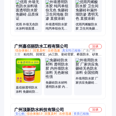
料、纳米渗透结晶防水剂、无机硅声能凝胶、H2保温凝胶、相
变声能凝胶、保温找平凝胶、纳米中空保温隔热涂料
优雨 外墙无色防
外墙透明防水胶
优雨丙烯酸防水
水涂料墙面透明
纯丙单组份无色
胶 卫生间免砸砖
防水胶 免砸砖 品
免砸砖 卫生间地
补漏外墙防渗 透
质保证
板 防渗 直接涂刷
明无色 直接涂刷
广州嘉佰丽防水工程有限公司
洽谈
综合体验L1
回复及时
出价迅速
真实性已核验
广东广州
主营：
粘结剂、回填宝、jrk三防、瓷砖背胶、桥面防水、砂浆
胶、桥面防水层、屋面防水涂料、防水剂、FYT-1桥面防水涂
料、背涂胶、瓷砖胶、防水材料、溶剂型桥面防水涂料、反应型
桥面防水涂料、隔热防水、隔热漆、专用回填、桥面铺装、水性
涂料、桥面定制
外墙用防水胶 厂
免砸砖防水材料
家供应免砸砖无
透明防水胶 内外
色防水涂料 全国
嘉佰丽透明防水
墙防水涂料 无色
招商
涂料 免砸砖防水
耐候性强
胶效果佳 外墙屋
面修缮材料
广州顶新防水科技有限公司
洽谈
安心购
综合体验L0
回复及时
出价迅速
资质已核验