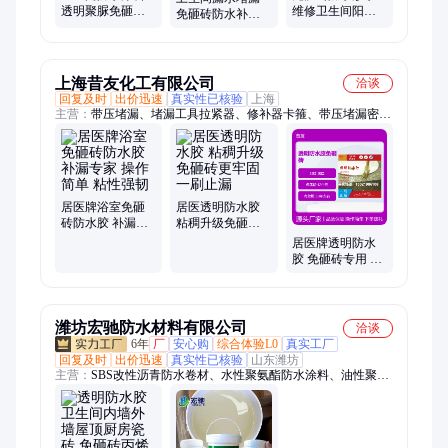
透明聚脲免砸砖
维修卫生间阳台
免砸砖防水补漏
防水胶地面漏水
堵漏漏水胶补缝
胶维修渗水涂料
补漏渗水防漏渗
隙涂料专用补漏
防漏渗透剂一倒
透剂
瓷砖
止漏
上海昔友化工有限公司
洽谈
回复及时
出价迅速
真实性已核验
上海
主营：
带压堵漏、堵漏工具拉紧器、修补器卡箍、带压堵漏密封
胶棒、堵漏胶带胶棒、堵漏注胶枪、捻缝枪
居医牌浴室免砸
居医透明防水胶
砖防水胶 补漏专
粘稠升级免砸砖
家 操作简单 粘性
更牢固 一刷止漏
居医牌透明防水
强韧
胶 免砸砖专用 防
水更牢固 粘稠升
级
潍坊宏驰防水材料有限公司
洽谈
6年
厂
安心购
综合体验L0
真实工厂
回复及时
出价迅速
真实性已核验
山东潍坊
主营：
SBS改性沥青防水卷材、水性聚氨酯防水涂料、油性聚氨
酯防水涂料、聚合物水泥js防水涂料、非固化橡胶沥青防水涂
料、水泥基渗透结晶防水涂料、乳化沥青防水涂料、非沥青基自
粘胶膜防水卷材、种植屋面耐根穿刺防水卷材、自粘改性沥青防
水卷材、Pvc聚氯乙烯防水卷材、Tpo防水卷材、Eva防水卷材、