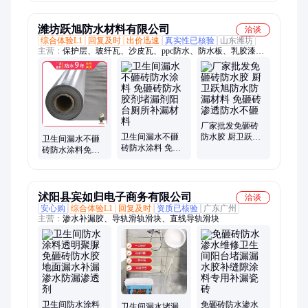
隙涂料专用补漏
地砖缝隙渗透填
渗透剂防漏厕所
瓷砖
缝剂
补漏
潍坊跃旭防水材料有限公司
洽谈
综合体验L1
回复及时
出价迅速
真实性已核验
山东潍坊
主营：
保护层、玻纤瓦、沙皮瓦、ppc防水、防水板、乳胶漆、
水泥浆、保护膜、网带pet、隔离层、外墙砖、聚合物、封檐板、
乙烯pvc、隔热漆、雨水管、雨水槽、地坪漆、落水管、沥青
sbs、排水管、贺德克、落水槽、油毡瓦、钢结构
厂家批发免砸砖
卫生间漏水不砸
防水胶 厨卫跃旭
卫生间漏水不砸
砖防水涂料 免砸
防水防漏材料 免
砖防水涂料免砸
砖防水胶剂堵漏
砸砖渗透防水不
砖防水胶剂堵漏
剂阳台厕所补漏
砸
剂阳台厕所补漏
材料
材料
沭阳县宾如归电子商务有限公司
洽谈
安心购
综合体验L1
回复及时
资质已核验
广东广州
主营：
渗水补漏胶、导轨滑轨滑块、直线导轨滑块
卫生间防水涂料
免砸砖防水渗水
卫生间漏水堵漏