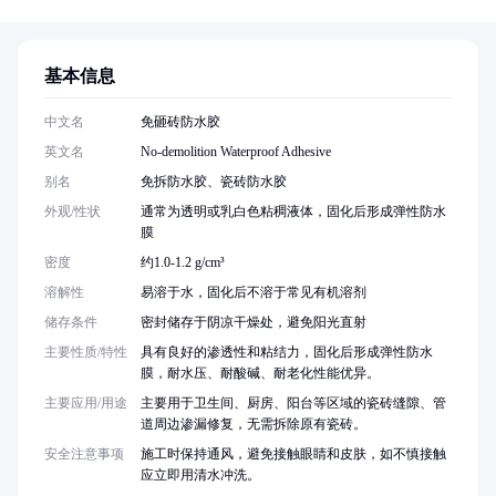
基本信息
中文名
免砸砖防水胶
英文名
No-demolition Waterproof Adhesive
别名
免拆防水胶、瓷砖防水胶
外观/性状
通常为透明或乳白色粘稠液体，固化后形成弹性防水
膜
密度
约1.0-1.2 g/cm³
溶解性
易溶于水，固化后不溶于常见有机溶剂
储存条件
密封储存于阴凉干燥处，避免阳光直射
主要性质/特性
具有良好的渗透性和粘结力，固化后形成弹性防水
膜，耐水压、耐酸碱、耐老化性能优异。
主要应用/用途
主要用于卫生间、厨房、阳台等区域的瓷砖缝隙、管
道周边渗漏修复，无需拆除原有瓷砖。
安全注意事项
施工时保持通风，避免接触眼睛和皮肤，如不慎接触
应立即用清水冲洗。