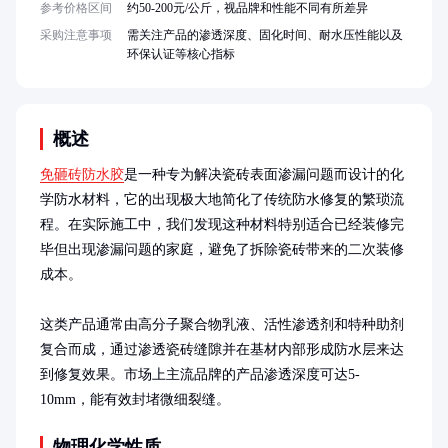
参考价格区间
约50-200元/公斤，视品牌和性能不同有所差异
采购注意事项
需关注产品的渗透深度、固化时间、耐水压性能以及
环保认证等核心指标
概述
免砸砖防水胶
是一种专为解决瓷砖表面渗漏问题而设计的化
学防水材料，它的出现极大地简化了传统防水修复的繁琐流
程。在实际施工中，我们发现这种材料特别适合已经装修完
毕但出现渗漏问题的家庭，避免了拆除瓷砖带来的二次装修
成本。

这类产品通常由高分子聚合物乳液、活性渗透剂和特种助剂
复合而成，通过渗透瓷砖缝隙并在基材内部形成防水层来达
到修复效果。市场上主流品牌的产品渗透深度可达5-
10mm，能有效封堵微细裂缝。
物理化学性质