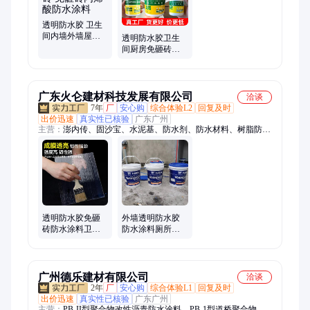
液体卷材防水涂料、金属屋面防水涂料、合成高分子防水涂料、
丁基防水胶带、聚乙烯丙纶防水卷材、强力交叉膜反应粘防水卷
透明防水胶 卫生
间内墙外墙屋顶
材、聚合物水泥基js防水涂料、弹性体改性沥青防水卷材、自粘
透明防水胶卫生
厨房瓷砖 免砸砖
聚合物改性沥青防水卷材、塑性体App防水卷材、湿铺防水卷
间厨房免砸砖防
丙烯酸防水涂料
水涂料屋顶丙的
材、预铺防水卷材
烯酸外墙材料外
贸发
广东火仑建材科技发展有限公司
洽谈
7年
厂
安心购
综合体验L2
回复及时
出价迅速
真实性已核验
广东广州
主营：
澎内传、固沙宝、水泥基、防水剂、防水材料、树脂防
水、防水涂料、地下室防水、防水粘结剂、强力砂浆胶、聚氨酯
防水、永凝液、911聚氨酯、复合防腐、火仑建材、珠保温材
料、丙烯酸树脂、水泥混凝土、甲基丙烯酸、珠保温隔热、三乙
氧硅烷、混凝土表面、纤维增强桥面、保温隔热材料、防腐材料
透明防水胶免砸
外墙透明防水胶
砖防水涂料卫生
防水涂料厕所防
间厨房防水补漏
水补漏材料卫生
材料隐形堵漏胶
间免砸砖隐形防
水剂
广州德乐建材有限公司
洽谈
2年
厂
安心购
综合体验L1
回复及时
出价迅速
真实性已核验
广东广州
主营：
PB-II型聚合物改性沥青防水涂料、PB-1型道桥聚合物改