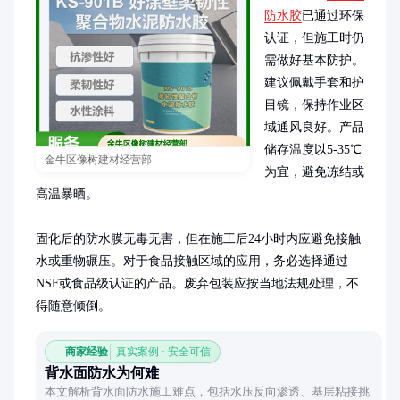
防水胶
已通过环保
认证，但施工时仍
需做好基本防护。
建议佩戴手套和护
目镜，保持作业区
域通风良好。产品
储存温度以5-35℃
金牛区像树建材经营部
为宜，避免冻结或
高温暴晒。

固化后的防水膜无毒无害，但在施工后24小时内应避免接触
水或重物碾压。对于食品接触区域的应用，务必选择通过
NSF或食品级认证的产品。废弃包装应按当地法规处理，不
得随意倾倒。
商家经验
真实案例 · 安全可信
背水面防水为何难
本文解析背水面防水施工难点，包括水压反向渗透、基层粘接挑