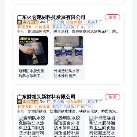
硫型建筑密封膏
接缝防水胶
广东火仑建材科技发展有限公司
洽谈
4年
厂
安心购
综合体验L1
真实工厂
回复及时
出价迅速
真实性已核验
广东广州
主营：
保温隔热涂料、隔音涂料、陶瓷微珠保温隔热涂料、防水
防腐涂料、屋面防水涂料、室内防水涂料、气凝胶绝热保温涂
料、反辐射隔热防水涂料、污水池防腐涂料
透明防水胶免砸
外墙透明防水胶
砖防水涂料卫生
防水涂料厕所防
间厨房防水补漏
水补漏材料卫生
材料隐形堵漏胶
间免砸砖隐形防
水剂
广东财领头新材料有限公司
洽谈
5年
厂
安心购
综合体验L1
真实工厂
回复及时
出价迅速
真实性已核验
广东广州
主营：
水性防锈漆、防腐防锈水性漆、铁锈转化剂、桥面防水、
路桥防水、背水面防水、外露型防水、红橡胶防水、彩钢瓦翻新
防锈漆、隔音吸音材料、吸音阻燃涂料、外墙保温涂料、背水面
补漏