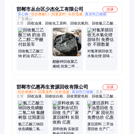
邯郸市丛台区少杰化工有限公司
洽谈
安心购
综合体验L1
回复及时
出价迅速
真实性已核验
广东佛山
主营：
回收油漆、回收化工原料、回收抗氧剂、回收氨三乙酸三
钠、回收促进剂、回收防老剂、回收钛白粉、回收氧化锌、回收
硬脂酸锌、回收硬脂酸、回收硬脂酸钙、回收柠檬酸、回收柠檬
酸钠、回收树脂、回收醇酸树脂、回收涂料、回收助剂、回收橡
胶、回收日化原料、回收石蜡、回收废蜡、回收废料、回收颜
料、回收染料、回收脂肪酸、回收表面活性剂
回收氨三乙酸三
对氯苯腈回收无
钠 奶油 四乙二醇
水氯化锂 甜味剂
二甲醚 付款装车
免费估价 不限数
醋酸钾回收聚乙
量
烯蜡 间苯二甲醚
免费估价 不限数
量
邯郸市亿惠再生资源回收有限公司
洽谈
综合体验L0
回复及时
出价迅速
真实性已核验
北京
主营：
回收油漆、回收钛白粉、回收塑胶色粉、回收氨三乙酸三
钠、回收日化原料、回收化工原料
氨三乙酸三钠回
废旧原料 二手油
收焦磷酸二氢二
原料收购 实验室
墨回收 生产厂家
钠 氯醚树脂 过期
剩余试剂回收 生
固化剂 免费估价