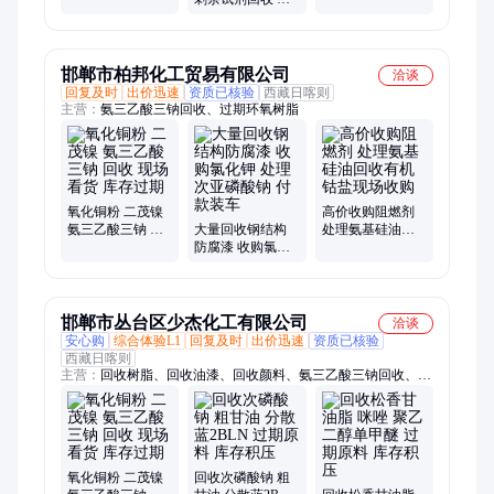
废旧
产厂家 废旧材料
亿惠
长期收购 亿惠
邯郸市柏邦化工贸易有限公司
洽谈
回复及时
出价迅速
资质已核验
西藏日喀则
主营：
氨三乙酸三钠回收、过期环氧树脂
氧化铜粉 二茂镍
高价收购阻燃剂
氨三乙酸三钠 回
大量回收钢结构
处理氨基硅油回
收 现场看货 库存
防腐漆 收购氯化
收有机钴盐现场
过期
钾 处理次亚磷酸
收购
钠 付款装车
邯郸市丛台区少杰化工有限公司
洽谈
安心购
综合体验L1
回复及时
出价迅速
资质已核验
西藏日喀则
主营：
回收树脂、回收油漆、回收颜料、氨三乙酸三钠回收、回
收黄原胶、回收瓜尔胶、回收化工原料、回收氧化锌、回收橡
胶、回收硬脂酸、回收硬脂酸锌、回收促进剂、回收热熔胶、回
收真石漆、回收钛白粉、回收乳液、回收碳酸钾、回收聚氯乙烯
树脂、回收纤维素、回收珠光粉、回收香精、回收导热油、回收
赤藓糖醇、回收表面活性剂、回收日化原料
氧化铜粉 二茂镍
回收次磷酸钠 粗