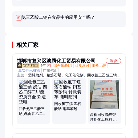
氨三乙酸二钠在食品中的应用安全吗？
问
相关厂家
邯郸市复兴区澳腾化工贸易有限公司
洽谈
4年
档
综合体验L1
回复及时
出价迅速
真实性已核验
广东佛山
主营：
塑料助剂、精炼石蜡、化工催化剂、回收氨三乙酸三钠、
回收过期染料、回收气相白炭黑、回收油漆、回收树脂、回收钛
白粉、回收日化原料、回收橡胶原料
回收氯丁烷 酒石
回收氨三乙酸三
酸钠 硝基苯酚钠
钠 奶油 四乙二醇
付款装车 随叫随
高价回收碳酸钾
二甲醚 资质齐全
到
过期化工原料 库
欢迎致电
存处理化肥原料