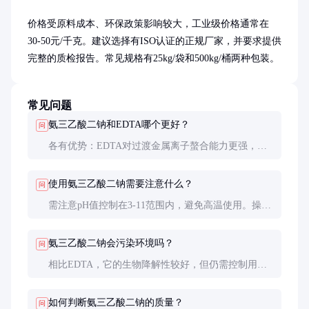
价格受原料成本、环保政策影响较大，工业级价格通常在
30-50元/千克。建议选择有ISO认证的正规厂家，并要求提供
完整的质检报告。常见规格有25kg/袋和500kg/桶两种包装。
常见问题
氨三乙酸二钠和EDTA哪个更好？
问
各有优势：EDTA对过渡金属离子螯合能力更强，而
氨三乙酸二钠对碱土金属离子（如钙、镁）螯合效果
更好，且生物降解性相对较好。
使用氨三乙酸二钠需要注意什么？
问
需注意pH值控制在3-11范围内，避免高温使用。操作
时做好个人防护，储存时远离氧化剂。食品级产品需
确认符合相关标准。
氨三乙酸二钠会污染环境吗？
问
相比EDTA，它的生物降解性较好，但仍需控制用
量。大量使用可能影响水体中金属离子的自然平衡，
应按照环保要求处理废水。
如何判断氨三乙酸二钠的质量？
问