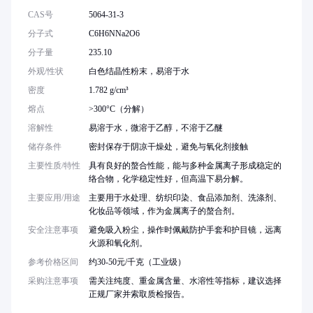
CAS号
5064-31-3
分子式
C6H6NNa2O6
分子量
235.10
外观/性状
白色结晶性粉末，易溶于水
密度
1.782 g/cm³
熔点
>300°C（分解）
溶解性
易溶于水，微溶于乙醇，不溶于乙醚
储存条件
密封保存于阴凉干燥处，避免与氧化剂接触
主要性质/特性
具有良好的螯合性能，能与多种金属离子形成稳定的
络合物，化学稳定性好，但高温下易分解。
主要应用/用途
主要用于水处理、纺织印染、食品添加剂、洗涤剂、
化妆品等领域，作为金属离子的螯合剂。
安全注意事项
避免吸入粉尘，操作时佩戴防护手套和护目镜，远离
火源和氧化剂。
参考价格区间
约30-50元/千克（工业级）
采购注意事项
需关注纯度、重金属含量、水溶性等指标，建议选择
正规厂家并索取质检报告。