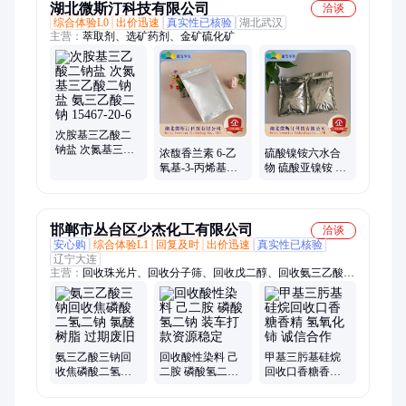
湖北微斯汀科技有限公司
洽谈
综合体验L0
出价迅速
真实性已核验
湖北武汉
主营：
萃取剂、选矿药剂、金矿硫化矿
次胺基三乙酸二
钠盐 次氮基三乙
浓馥香兰素 6-乙
硫酸镍铵六水合
酸二钠盐 氨三乙
氧基-3-丙烯基苯
物 硫酸亚镍铵 镍
酸二钠 15467-20-6
酚 94-86-0 香精香
矾 7785-20-8 可批
料
发可零售
邯郸市丛台区少杰化工有限公司
洽谈
安心购
综合体验L1
回复及时
出价迅速
真实性已核验
辽宁大连
主营：
回收珠光片、回收分子筛、回收戊二醇、回收氨三乙酸三
钠、回收乳胶漆、回收纤维素、回收氟碳漆、回收脂肪酸、回收
弹性体、回收中间漆、回收磷酸锌、回收地板蜡、回收抗氧剂、
回收稳定剂、回收丁香油、回收滑石粉、回收渗透剂、回收废甘
油、回收丙二醇、回收凡士林、回收黑松香、回收真石漆、回收
脱镍粉、回收结冷胶、回收环氧漆、回收维生素
氨三乙酸三钠回
回收酸性染料 己
甲基三肟基硅烷
收焦磷酸二氢二
二胺 磷酸氢二钠
回收口香糖香精
钠 氯醚树脂 过期
装车打款资源稳
氢氧化铈 诚信合
废旧
定
作