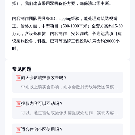
择）。我们建议采用双机备份方案，确保演出零中断。

内容制作团队需具备3D mapping经验，能处理建筑透视矫
正。价格方面，中型项目（500-1000平米）全套方案约15-30
万元，含设备租赁、内容制作、安装调试。长期运营项目建
议采购设备，科视、巴可等品牌工程投影机寿命约20000小
时。
常见问题
雨天会影响投影效果吗？
问
中雨以上确实会影响，雨水会散射光线导致图像模
糊。专业方案会采用IP65防护等级设备，并设计排水
型安装支架。重要活动建议准备应急方案。
投影内容可以互动吗？
问
可以。通过雷达或摄像头捕捉观众动作，实现内容交
互。比如踩踏地面投影会产生涟漪效果，但这类方案
成本会增加约30-50%。
适合住宅小区使用吗？
问