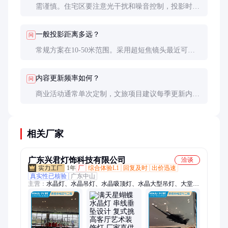
需谨慎。住宅区要注意光干扰和噪音控制，投影时间
建议不超过2小时/晚，亮度控制在10000流明以内，并
避开居民休息时段。
一般投影距离多远？
问
常规方案在10-50米范围。采用超短焦镜头最近可达3
米，远距离投射（100米以上）需特殊长焦镜头和超
高亮度设备。
内容更新频率如何？
问
商业活动通常单次定制，文旅项目建议每季更新内容
以保持吸引力。数字内容文件可通过网络远程更新，
硬件无需调整。
相关厂家
广东兴君灯饰科技有限公司
洽谈
1年
厂
综合体验L1
回复及时
出价迅速
真实性已核验
广东中山
主营：
水晶灯、水晶吊灯、水晶吸顶灯、水晶大型吊灯、大堂包
间水晶具、玻璃吊灯、蝴蝶水晶灯、枝型水晶吊灯、酒店吊灯工
程、瀑布灯、吊顶定制、现代水晶吸顶灯、蝴蝶造型水晶灯、酒
店吊灯、蝴蝶艺术水晶灯