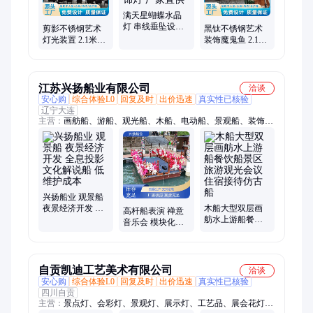
满天星蝴蝶水晶
灯 串线垂坠设计
剪影不锈钢艺术
黑钛不锈钢艺术
复式挑高客厅艺
灯光装置 2.1米投
装饰魔鬼鱼 2.1米
术装饰灯 厂家直
影款 用于动物园
哑光款 用于潮牌
供
夜景装饰
空间装饰
江苏兴扬船业有限公司
洽谈
安心购
综合体验L0
回复及时
出价迅速
真实性已核验
辽宁大连
主营：
画舫船、游船、观光船、木船、电动船、景观船、装饰
船、铝合金船、钓鱼船、路亚艇、保洁船、玻璃钢船、欧式船、
乌篷船、铝合金快艇、休闲快艇、房船、餐饮船、钓鱼艇、渔
船、表演船、住宿船
兴扬船业 观景船
夜景经济开发 全
木船大型双层画
高杆船表演 禅意
息投影文化解说
舫水上游船餐饮
音乐会 模块化拼
船 低维护成本
船景区旅游观光
装戏台 旧船改造
会议住宿接待仿
成本低 兴扬船业
古船
自贡凯迪工艺美术有限公司
洽谈
安心购
综合体验L0
回复及时
出价迅速
真实性已核验
四川自贡
主营：
景点灯、会彩灯、景观灯、展示灯、工艺品、展会花灯、