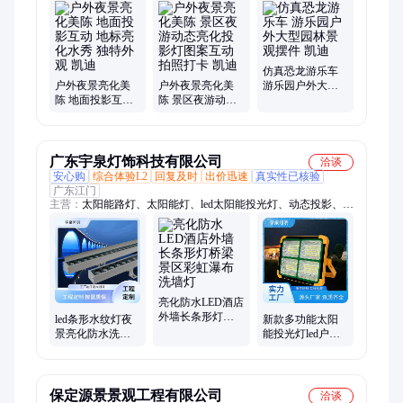
古镇灯会、特色灯会、主题灯会、动物装饰、卡通雕塑、仿铜雕
塑、景观摆件、新年彩灯、户外彩灯、氛围装饰、民俗彩灯、亮
化装饰、节日彩灯、欧式雕塑、春节花灯、彩灯花灯、人物雕
塑、动物雕塑、景观雕塑
仿真恐龙游乐车
户外夜景亮化美
户外夜景亮化美
游乐园户外大型
陈 地面投影互动
陈 景区夜游动态
园林景观摆件 凯
地标亮化水秀 独
亮化投影灯图案
迪
特外观 凯迪
互动 拍照打卡 凯
迪
广东宇泉灯饰科技有限公司
洽谈
安心购
综合体验L2
回复及时
出价迅速
真实性已核验
广东江门
主营：
太阳能路灯、太阳能灯、led太阳能投光灯、动态投影、
led太阳能龟背灯、太阳能洗墙灯、led投光灯、路灯头、户外景
观亮化、led路灯头、户外洗墙灯、led线条灯、景观灯、led太阳
能灯带、led景观灯、路灯灯杆、柱头灯、应急油站灯、工矿灯、
中华灯、应急灯、隧道灯、草坪灯、玉兰灯、庭院灯、户外投射
灯
亮化防水LED酒店
外墙长条形灯桥
led条形水纹灯夜
新款多功能太阳
梁景区彩虹瀑布
景亮化防水洗墙
能投光灯led户外
洗墙灯
厂家 动态投影工
庭院灯 新农村道
程款洗墙灯定制
路光伏板投光灯
具
保定源景景观工程有限公司
洽谈