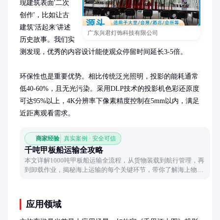
现建筑表面'二次
创作'，比如让古
建筑'活起来'讲述
广东兴君灯饰科技有限公司
历史故事。我们实
测发现，优秀的内容设计能使观众停留时间延长3-5倍。

环保性也是重要优势。相比传统泛光照明，投影的能耗通常
低40-60%，且无光污染。采用DLP技术的投影机色彩还原度
可达95%以上，4K分辨率下像素精度控制在5mm以内，满足
近距离观看需求。
商家经验
真实案例 · 安全可信
千吨甲板船运输全攻略
本文详解1000吨甲板船运输全流程，从货物装载到航行管理，再
到卸载作业，揭秘海上运输的每个关键环节，带你了解海上物流
的运作奥秘。
应用领域