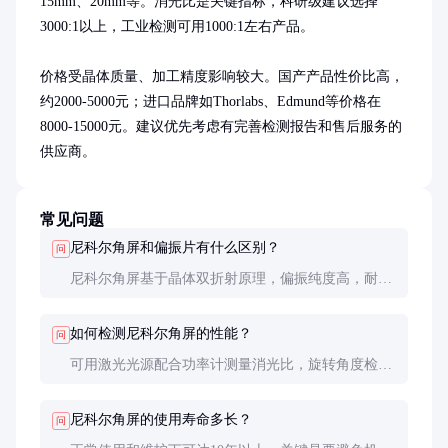
15mm、20mm等。消光比是关键指标，科研级建议选择
3000:1以上，工业检测可用1000:1左右产品。

价格受晶体质量、加工精度影响较大。国产产品性价比高，
约2000-5000元；进口品牌如Thorlabs、Edmund等价格在
8000-15000元。建议优先考虑有完善检测报告和售后服务的
供应商。
常见问题
尼科尔角屏和偏振片有什么区别？
问
尼科尔角屏基于晶体双折射原理，偏振纯度高，耐候
性好；偏振片基于二向色性，成本低但易老化。高精
度应用首选尼科尔角屏。
如何检测尼科尔角屏的性能？
问
可用激光光源配合功率计测量消光比，旋转角度检测
偏振均匀性，分光光度计测试透射波段，这些都是专
业采购时的必检项目。
尼科尔角屏的使用寿命多长？
问