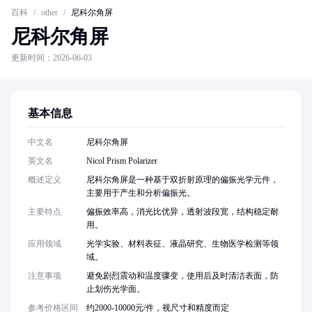
百科
/
other
/
尼科尔角屏
尼科尔角屏
更新时间：2026-06-03
基本信息
中文名
尼科尔角屏
英文名
Nicol Prism Polarizer
概述定义
尼科尔角屏是一种基于双折射原理的偏振光学元件，
主要用于产生和分析偏振光。
主要特点
偏振效率高，消光比优异，透射波段宽，结构稳定耐
用。
应用领域
光学实验、材料表征、液晶研究、生物医学检测等领
域。
注意事项
避免剧烈震动和温度骤变，使用后及时清洁表面，防
止划伤光学面。
参考价格区间
约2000-10000元/件，视尺寸和精度而定