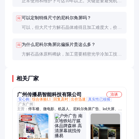
正常使用和维护下可达10年以上。关键是要避免机械
损伤和温湿度剧烈变化，光学胶老化是主要失效原
因。
可以定制特殊尺寸的尼科尔角屏吗？
问
可以，但大尺寸方解石晶体难得且加工难度大，价格
会呈指数增长。超过30mm的通光口径需要特别定
制。
为什么尼科尔角屏比偏振片贵这么多？
问
方解石晶体原料稀缺，加工需要精密光学冷加工技
术，胶合工艺复杂，良品率低，这些因素共同推高了
成本。
相关厂家
广州传播易智能科技有限公司
洽谈
安心购
综合体验L1
回复及时
出价迅速
真实性已核验
广东广州
主营：
停车楼、微电影、机器人、尼科尔角屏广告、led大屏、影
院led、led灯箱、大饭店、商机宝、户外led、广告屏、宣传片、
微营销、传播易、电影院、led广告、平面logo、logo设计、小区
道闸、软文代发、环形三屏、高铁广告、广告设计、报纸电视、
充电座椅、映前广告