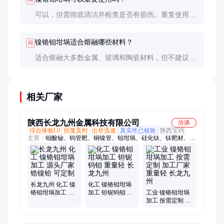
可以，但需彻底清洁并检查是否有损伤。重复使用时
性能可能逐渐下降，建议定期更换。
镍铬钼坩埚适合熔融哪些材料？
问
适合熔融大多数金属、玻璃和陶瓷材料，但不建议用
于强氧化性物质或活性金属（如锂、钠等）的熔融。
相关厂家
陕西长龙九州金属科技有限公司
洽谈
综合体验L0
回复及时
出价迅速
真实性已核验
陕西宝鸡
主营：
钼酸铋、钨管靶、铜镍管、钼坩埚、硅化钛、钛靶材、甲
醇钽、催化剂、钒酸铋、纯镍棒、硼化铪、硅化钨、硼化锆、羧
酸酯、钛锆管、保护管、复合板、核锆管、纯铌管、冷凝器、钛
板网、涂钽管、1272-23-7、加热器、材铸件、法兰管
长龙九州 化工 镍
化工 镍铬钼坩埚
铬钼坩埚加工 源
加工 钽铌钨钼 重
工业 镍铬钼坩埚
头厂家 锆镍铪 可
量轻 长龙九州
加工 按需定制 加
定制
工厂家 重量轻 长
龙九州