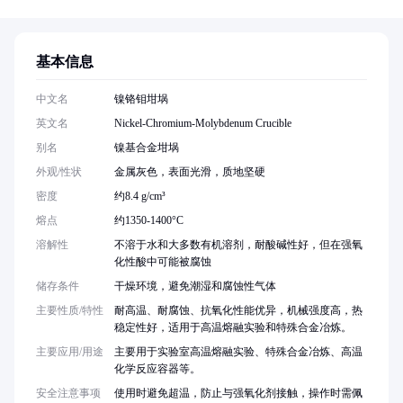
基本信息
中文名
镍铬钼坩埚
英文名
Nickel-Chromium-Molybdenum Crucible
别名
镍基合金坩埚
外观/性状
金属灰色，表面光滑，质地坚硬
密度
约8.4 g/cm³
熔点
约1350-1400°C
溶解性
不溶于水和大多数有机溶剂，耐酸碱性好，但在强氧
化性酸中可能被腐蚀
储存条件
干燥环境，避免潮湿和腐蚀性气体
主要性质/特性
耐高温、耐腐蚀、抗氧化性能优异，机械强度高，热
稳定性好，适用于高温熔融实验和特殊合金冶炼。
主要应用/用途
主要用于实验室高温熔融实验、特殊合金冶炼、高温
化学反应容器等。
安全注意事项
使用时避免超温，防止与强氧化剂接触，操作时需佩