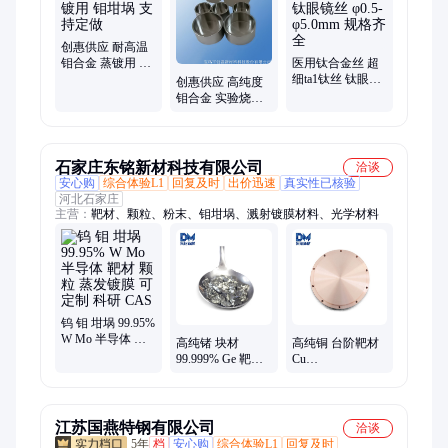
创惠供应 耐高温
钼合金 蒸镀用 钼
医用钛合金丝 超
坩埚 支持定做
细ta1钛丝 钛眼镜
创惠供应 高纯度
丝 φ0.5-φ5.0mm
钼合金 实验烧结
规格齐全
用 钼坩埚 纯度
99.95%
石家庄东铭新材科技有限公司
洽谈
安心购
综合体验L1
回复及时
出价迅速
真实性已核验
河北石家庄
主营：
靶材、颗粒、粉末、钼坩埚、溅射镀膜材料、光学材料
钨 钼 坩埚 99.95%
W Mo 半导体 靶
高纯锗 块材
高纯铜 台阶靶材
材 颗粒 蒸发镀膜
99.999% Ge 靶材
Cu
可定制 科研 CAS
颗粒 粉末 蒸发镀
99.99%-99.999%
膜 可定制 半导体
丝材 颗粒 可定制
科研 CAS
粉末 科研 CAS
江苏国燕特钢有限公司
洽谈
5年
档
安心购
综合体验L1
回复及时