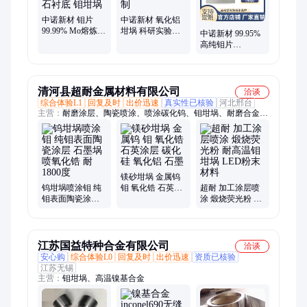
中诺新材 钼片
中诺新材 氧化铝
99.99% Mo熔炼用
坩埚 科研实验耗
中诺新材 99.95%
钼条 高纯钼靶材
材 钼坩埚 石英坩
高纯钼片
蓝宝石衬底 钼坩
埚定制
12*0.5mm Mo圆片
埚
氧化钼靶材 钼坩
埚定制
清河县超耐金属材料有限公司
洽谈
综合体验L1
回复及时
出价迅速
真实性已核验
河北邢台
主营：
耐磨涂层、陶瓷喷涂、喷涂碳化钨、钼坩埚、耐磨合金刀
片、防腐纳米涂层
镁砂坩埚 金属钨
钨坩埚喷涂钼 纯
钼 氧化锆 石英涂
超耐 加工涂层喷
钼表面陶瓷涂层
层 碳化硅 氧化铝
涂 煅烧荧光粉 耐
石墨埚喷氧化锆
石墨
高温钼坩埚 LED
耐1800度
粉末材料
江苏国益特种合金有限公司
洽谈
安心购
综合体验L0
回复及时
出价迅速
资质已核验
江苏无锡
主营：
钼坩埚、高温镍基合金