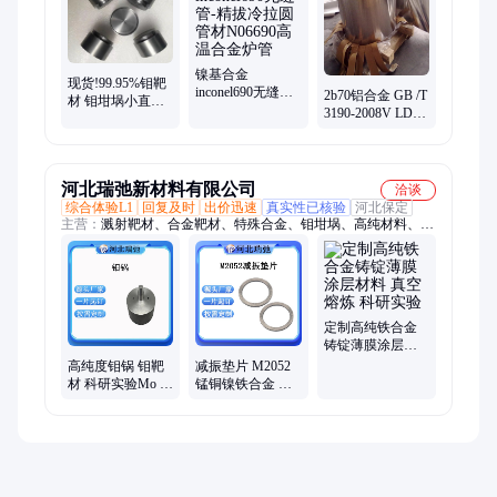
镍基合金
现货!99.95%钼靶
inconel690无缝管-
2b70铝合金 GB /T
材 钼坩埚小直径
精拔冷拉圆管材
3190-2008V LD7-
高纯度钼靶材料
N06690高温合金
1铝板 铝材卷带
TZM钼加工件钼
炉管
铝棒切割零售
靶
河北瑞弛新材料有限公司
洽谈
综合体验L1
回复及时
出价迅速
真实性已核验
河北保定
主营：
溅射靶材、合金靶材、特殊合金、钼坩埚、高纯材料、试
样加工
定制高纯铁合金
铸锭薄膜涂层材
料 真空熔炼 科研
高纯度钼锅 钼靶
减振垫片 M2052
实验
材 科研实验Mo 磁
锰铜镍铁合金 阻
控溅射 坩埚 金属
尼性能材料 按需
材料
定制