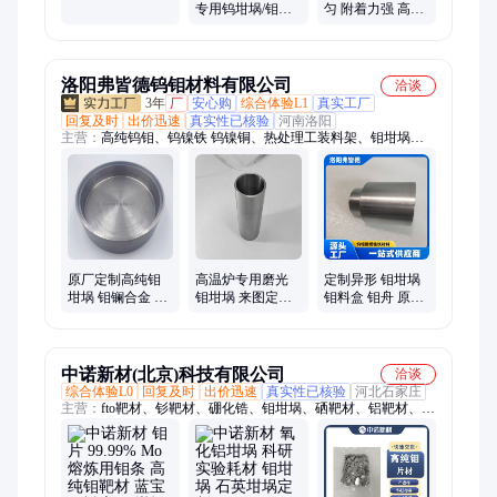
专用钨坩埚/钼坩
匀 附着力强 高反
埚 热震稳定性好
射率 应用广泛
PET镀铝反射膜
洛阳弗皆德钨钼材料有限公司
洽谈
3年
厂
安心购
综合体验L1
真实工厂
回复及时
出价迅速
真实性已核验
河南洛阳
主营：
高纯钨钼、钨镍铁 钨镍铜、热处理工装料架、钼坩埚、
真空炉组件、玻璃窑炉钼电极、钨钼锆钛坩埚、钨钼电极棒、钼
顶头、钨钼流口、钨钼钽铌锆钛各类加工件、钼加热带隔热屏、
钨丝钼丝、热电偶保护管、TZM合金、钼加热丝、钨网发热体、
钼镧合金管、镧钨合金
原厂定制高纯钼
高温炉专用磨光
定制异形 钼坩埚
坩埚 钼镧合金 高
钼坩埚 来图定制
钼料盒 钼舟 原厂
温钼磨光坩埚 钼
钼锆钛合金耐腐
直供钨钼原材料
锆钛合金 按图生
蚀高强度
现货量足
产
中诺新材(北京)科技有限公司
洽谈
综合体验L0
回复及时
出价迅速
真实性已核验
河北石家庄
主营：
fto靶材、钐靶材、硼化锆、钼坩埚、硒靶材、铝靶材、钆
靶材、铽靶材、氟化镁、钇靶材、钼靶材、铬靶材、镉靶材、钽
靶材、硒化锌、氟化镱、砷化镓、硒化锑、碲化镉、镍靶材、钨
靶材、铑靶材、铒靶材、铪靶材、锑靶材、碲粉末