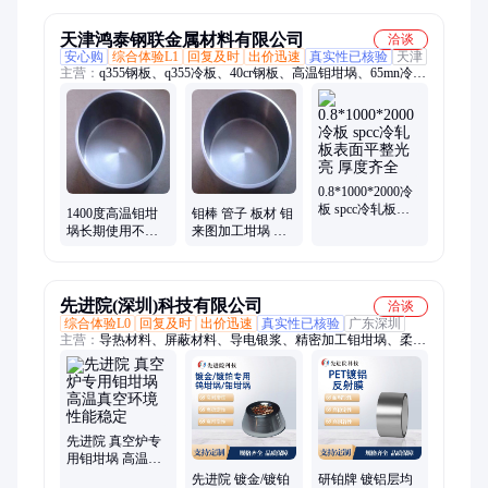
天津鸿泰钢联金属材料有限公司
洽谈
安心购
综合体验L1
回复及时
出价迅速
真实性已核验
天津
主营：
q355钢板、q355冷板、40cr钢板、高温钼坩埚、65mn冷
板、08al钢板、65mn钢板、10号冷板、10号钢板、20号钢板、
q345r钢板、q245r钢板、45号冷板、45号钢板、20号冷板、不锈
钢板、耐热钢管、15crmo钢板、锚固件、不锈钢抓钉、不锈钢
管、合金板、耐高温不锈钢管
0.8*1000*2000冷
板 spcc冷轧板表
1400度高温钼坩
钼棒 管子 板材 钼
面平整光亮 厚度
埚长期使用不变
来图加工坩埚 耐
齐全
形 烧结器皿来图
高温抗腐蚀传导
定制
率大
先进院(深圳)科技有限公司
洽谈
综合体验L0
回复及时
出价迅速
真实性已核验
广东深圳
主营：
导热材料、屏蔽材料、导电银浆、精密加工钼坩埚、柔性
电极材料、导电银胶、金浆、导电橡胶、镀银导电布、金粉、铂
电极浆料、FPC软板、镀金导电布、银钯浆料、电阻浆料、导热
相变材料、柔性电极
先进院 真空炉专
用钼坩埚 高温真
空环境性能稳定
先进院 镀金/镀铂
研铂牌 镀铝层均