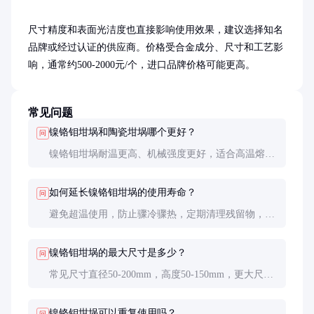
尺寸精度和表面光洁度也直接影响使用效果，建议选择知名
品牌或经过认证的供应商。价格受合金成分、尺寸和工艺影
响，通常约500-2000元/个，进口品牌价格可能更高。
常见问题
镍铬钼坩埚和陶瓷坩埚哪个更好？
问
镍铬钼坩埚耐温更高、机械强度更好，适合高温熔融
和重载应用；陶瓷坩埚价格更低，适合一般实验室使
用，但易碎且耐温较低。
如何延长镍铬钼坩埚的使用寿命？
问
避免超温使用，防止骤冷骤热，定期清理残留物，储
存时保持干燥，可显著延长使用寿命。
镍铬钼坩埚的最大尺寸是多少？
问
常见尺寸直径50-200mm，高度50-150mm，更大尺寸
需定制，但需考虑高温下的结构稳定性。
镍铬钼坩埚可以重复使用吗？
问