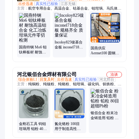
出价迅速
真实性已核验
江苏无锡
主营：
航空专用合金、高温合金、钴基合金、钼坩埚、马氏体时
效钢、GH5188、GH3625、GH4169、L605、1J22钴基合金、
GH4099、叶片钢、4J29可伐合金、PH13-8Mo、Aermet100、
GH5605、1J22、18Ni300、18Ni350、Monel400、MP159、
MP35N、3J21、GH2747、18Ni250
Incoloy825镍基合
国燕特钢 Mo6 钼
金板 inconel718合
国燕供应
钛棒板材 耐蚀高
金板 规格齐全 质
Aermet100 圆钢锻
温钼合金 化工冶
量保证
件 A100 高强度钢
炼坩埚元件零切
保性能保探伤真
检测
空电渣料
河北银佰合金焊材有限公司
洽谈
综合体验L1
回复及时
出价迅速
真实性已核验
河北邢台
主营：
纯铜粉、纯镍粉、纯铬粉、钼坩埚、碳化钨、钒铁粉、紫
铜粉、钛铁粉、金属钨、钨粉纯、石墨粉、黄铜粉、合金粉、钼
铁粉、青铜粉、纯铅粉、球形镍粉、纳米铅粉、电解锡粉、导电
镍粉、铬粉用户、激光熔覆、铜粉需要、纳米铜粉、超细钴粉、
铜粉预定
银佰合金 粉末冶
金铸造用 铅粉 铅
粒 80目 超细Pb粉
金刚石工具 钨钼
氮化铬粉 100目
坩埚用 钼粉 400
用于制造高性能
目 Mo粉 银佰合金
机械零 CrN粉 纯
度99%