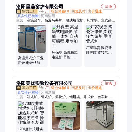
洛阳星鼎窑炉有限公司
洽谈
7年
厂
综合体验L0
回复及时
出价迅速
真实性已核验
河南洛阳
主营：
高温台车、高温马弗炉、玻璃熔化炉、钼坩埚、立式高温
管、箱式电阻炉、真空气氛炉、高温立式炉、高温升降炉、高温
真空气氛、高温真空电炉
厂家现货 陶瓷纤
环保型 高温箱式
维炉膛 旋转气氛
电阻炉 节能一体
炉 垂直管式炉
高温井式炉 工业
炉 自动可编程 定
用炉 电炉丝加热
制加工
硅碳棒、硅钼棒
加热坩埚炉
洛阳美优实验设备有限公司
洽谈
6年
厂
综合体验L0
回复及时
出价迅速
真实性已核验
河南洛阳
主营：
箱式炉、管式炉、熔块炉、钼坩埚、井式炉、台车炉、升
降炉、马弗炉、箱式气氛炉、真空炉、电炉配件、实验炉
1700度井式坩埚