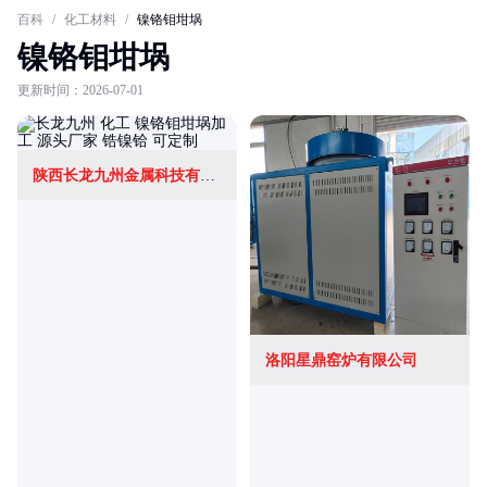
百科
/
化工材料
/
镍铬钼坩埚
镍铬钼坩埚
更新时间：2026-07-01
陕西长龙九州金属科技有限公司
洛阳星鼎窑炉有限公司