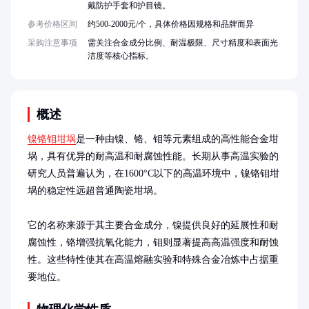
戴防护手套和护目镜。
参考价格区间
约500-2000元/个，具体价格因规格和品牌而异
采购注意事项
需关注合金成分比例、耐温极限、尺寸精度和表面光
洁度等核心指标。
概述
镍铬钼坩埚
是一种由镍、铬、钼等元素组成的高性能合金坩
埚，具有优异的耐高温和耐腐蚀性能。长期从事高温实验的
研究人员普遍认为，在1600°C以下的高温环境中，镍铬钼坩
埚的稳定性远超普通陶瓷坩埚。

它的名称来源于其主要合金成分，镍提供良好的延展性和耐
腐蚀性，铬增强抗氧化能力，钼则显著提高高温强度和耐蚀
性。这些特性使其在高温熔融实验和特殊合金冶炼中占据重
要地位。