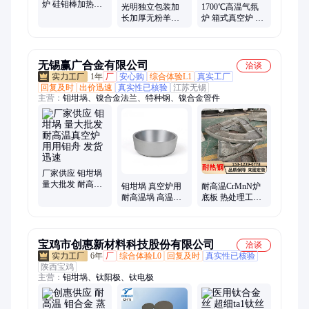
炉 硅钼棒加热井
光明独立包装加
1700℃高温气氛
式炉 智能程序控
长加厚无粉羊毛
炉 箱式真空炉 气
温 操作简单 包培
脂 12寸 乳胶手套
密性佳 智能控温
训
现货质量好 现货
规格齐全
无锡赢广合金有限公司
洽谈
1年
厂
安心购
综合体验L1
真实工厂
回复及时
出价迅速
真实性已核验
江苏无锡
主营：
钼坩埚、镍合金法兰、特种钢、镍合金管件
厂家供应 钼坩埚
量大批发 耐高温
钼坩埚 真空炉用
耐高温CrMnN炉
真空炉用用钼舟
耐高温埚 高温环
底板 热处理工装
发货迅速
境熔炼用料 钼舟
炉内承载板 一件
起售 质保材质
宝鸡市创惠新材料科技股份有限公司
洽谈
6年
厂
综合体验L0
回复及时
真实性已核验
陕西宝鸡
主营：
钼坩埚、钛阳极、钛电极