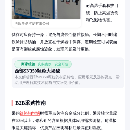
耐高温手套和护目
镜，防止高温烫伤
和飞溅物伤害。

洛阳星鼎窑炉有限公司
储存时应保持干燥，避免与腐蚀性物质接触。长期不用时建
议涂抹防锈油，并放置在干燥器中保存。定期检查坩埚表面
是否有裂纹或腐蚀迹象，发现问题及时更换。
商家经验
真实案例 · 安全可信
西部SN350颗粒大揭秘
本文解析西部SN350颗粒的材质特性、应用场景及选购要点，帮
助用户理解其技术优势与实际使用价值。
B2B采购指南
采购
镍铬钼坩埚
时需重点关注合金成分比例，通常镍含量应
在60%以上，铬和钼的含量根据具体应用需求调整。耐温极
限是关键指标，优质产品应明确标注最高使用温度。
