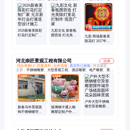
制造、花灯制造、彩灯设计、花灯设计、春节氛围灯、彩灯定
制、主题花灯
2026新春美陈彩
九彩文化 新春氛
灯花灯定制厂家
围营造 灯光美陈
九彩 商场新春美
元旦新年灯会灯
灯笼花灯制作 现
陈花灯 2027年春
展造型设计施工
货厂家
节元宵灯会 步行
街户外彩灯造型
定制
河北崇匠景观工程有限公司
洽谈
综合体验L0
回复及时
出价迅速
真实性已核验
河北保定
主营：
不锈钢雕塑、大型景观工程、酒店雕塑、地产雕塑、景观
工程、公园景观雕塑、雕塑定制、城市广场雕塑、金属廊架
户外大型不锈钢
镂空异形雕塑摆
新春马年景观装
玻璃钢卡通人物
件城市广场镜面
饰不锈钢镂空马
雕塑定制户外商
圆环花朵园林景
雕塑公园售楼处
场创意小猪佩奇
观
商场广场美陈现
公仔造型
货