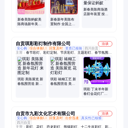
互动道具、机械装置
新春美陈商场酒
店新年装置 按图
施工质量保证蚂
新春美陈蚂蚁美
新春新年美陈布
蚁
陈商场新年美陈
置制作 全国上门
经久耐用蚂蚁
安装 蚂蚁美陈 实
力厂家
自贡琪彩彩灯制作有限公司
洽谈
安心购
综合体验L1
回复及时
资质已核验
四川自贡
主营：
春节彩灯、彩灯定制、节庆彩灯、主题彩灯、春节氛围布
置、春节灯会彩灯、广场亮化装饰、十二生肖彩灯、市政亮化彩
灯
琪彩 美陈展览 新
琪彩 裱糊工艺 新
春氛围营造 新年
春氛围营造 美陈
花灯 来图定制
展览 花灯彩灯
琪彩 丁未羊年新
春灯会花灯厂家
吉祥生肖彩灯 景
区春节美陈灯组
定制
自贡市九彩文化艺术有限公司
洽谈
安心购
综合体验L1
回复及时
出价迅速
真实性已核验
四川自贡
主营：
彩灯、花灯、恐龙彩灯、熊猫彩灯、十二生肖彩灯、彩灯