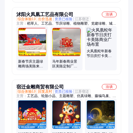
作
观仿真灯笼工厂
饰仿真美陈
定制
沭阳火凤凰工艺品有限公司
洽谈
综合体验L0
出价迅速
资质已核验
江苏宿迁
主营：
稻草人、工艺品、节庆绿雕、植物雕塑、党建绿雕、城市
绿雕、绿雕制作、制作植物、制作文明、绿雕景观、动物绿雕、
立体花坛、仿真绿雕、市政绿雕、创意绿雕、艺术农耕、绿雕工
艺、绿雕定制、定制仿真、公园景观、植物绿雕、五色草雕塑
火凤凰蛇年新春
节日庆打卡美陈
商业广场布置
新春节庆主题绿
马年新春商业景
雕商场美陈来图
区美陈定制厂家
定制厂家制作
制作 全国接单
宿迁金雕商贸有限公司
洽谈
综合体验L0
回复及时
资质已核验
江苏宿迁
主营：
工艺品、轮胎小品、主题雕塑、仿真绿雕、藤编鸟巢、鸟
巢摆件、动物雕塑、景观雕塑、艺术绿雕、户外雕塑、稻草人艺
术、艺术品雕塑、景观小品雕塑、鸟巢藤编卡座、稻草卡通动
物、打卡拍照楼梯、藤编艺术秋千、绿雕动物小品、藤编艺术座
椅、稻草乐园草雕、情人节引流雕塑