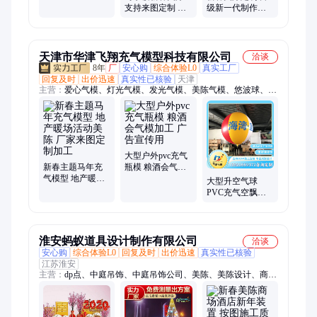
高度还原图纸 轮
支持来图定制 快
级新一代制作标
奂景观
速完工交付 轮奂
准 高度还原 轮奂
景观
景观
天津市华津飞翔充气模型科技有限公司
洽谈
8年
厂
安心购
综合体验L0
真实工厂
回复及时
出价迅速
真实性已核验
天津
主营：
爱心气模、灯光气模、发光气模、美陈气模、悠波球、碰
碰球、充气气模、充气模型、卡通气模、支架水池、充气水池、
充气拱门、升空气球、空飘气球、水晶球、游泳池、pvc气球、
落地气球、水上滚筒、月球气模、气模、端午节气模、马年气
模、充气星球、长毛绒卡通气模
大型户外pvc充气
新春主题马年充
瓶模 粮酒会气模
气模型 地产暖场
加工 广告宣传用
大型升空气球
活动美陈 厂家来
PVC充气空飘球
图定制加工
景区美陈用 可重
复使用
淮安蚂蚁道具设计制作有限公司
洽谈
安心购
综合体验L0
回复及时
出价迅速
真实性已核验
江苏淮安
主营：
dp点、中庭吊饰、中庭吊饰公司、美陈、美陈设计、商业
美陈、商场美陈、美陈布置、美陈公司、美陈dp点、装置艺术、
艺术装置、互动装置、景观、景观小品、园林景观、景观公司、
灯饰画、灯饰画制作、亮化、不夜城、不夜城舞台、亮化造型、