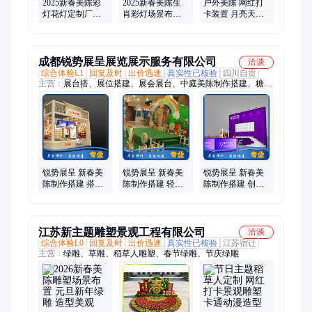
2025新春美陈彩
2025新春美陈生
户外美陈 网红打
灯花灯定制厂家
肖彩灯场景布置
卡装置 月亮天梯
元旦新年绿雕造
元旦新年绿雕 造
支持定制 新春绿
型设计施工
型美观
雕
成都锐势展呈展览展示服务有限公司
洽谈
综合体验L1
回复及时
出价迅速
真实性已核验
四川自贡
主营：
展台搭、展位搭建、展会展台、中庭美陈制作搭建、糖酒
会展台、展会桁架搭建、展台装修设计
锐势展呈 新春美
锐势展呈 新春美
锐势展呈 新春美
陈制作搭建 搭建
陈制作搭建 轻便
陈制作搭建 创意
工程 支持定制 厂
环保 展位租赁 生
新颖 加工定制 厂
家供应
产厂商
家定制
江苏新主题雕塑景观工程有限公司
洽谈
综合体验L0
回复及时
出价迅速
真实性已核验
江苏宿迁
主营：
绿雕、草雕、稻草人雕塑、春节绿雕、节庆绿雕