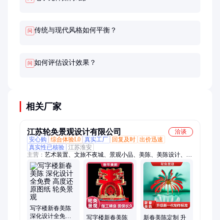
传统与现代风格如何平衡？
问
如何评估设计效果？
问
相关厂家
江苏轮奂景观设计有限公司
洽谈
安心购
综合体验L0
真实工厂
回复及时
出价迅速
真实性已核验
江苏淮安
主营：
艺术装置、文旅不夜城、景观小品、美陈、美陈设计、商
业美陈、商场美陈、美陈布置、美陈公司、美陈dp点、互动道
具、灯饰画、中庭吊饰、中庭吊饰公司、装置艺术、互动装置、
景观、园林景观、景观公司、灯饰画制作、亮化、不夜城、不夜
城舞台
写字楼新春美陈
深化设计全免费
写字楼新春美陈
新春美陈定制 升