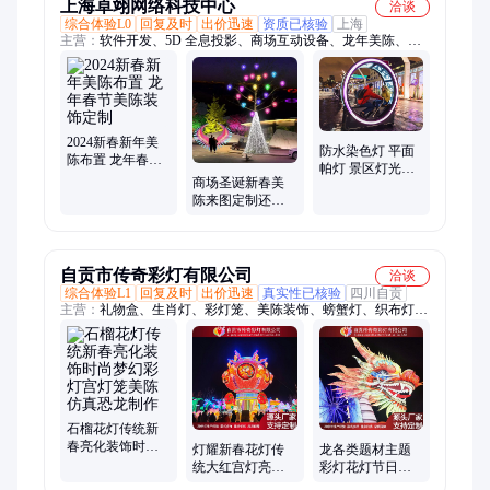
上海卓翊网络科技中心
洽谈
综合体验L0
回复及时
出价迅速
资质已核验
上海
主营：
软件开发、5D 全息投影、商场互动设备、龙年美陈、暖
场设备、全息投影餐厅创意设计、投影设备
2024新春新年美
防水染色灯 平面
陈布置 龙年春节
帕灯 景区灯光效
美陈装饰定制
商场圣诞新春美
果方案 灯光效果
陈来图定制还原
设计
度高达95%卓翊
自贡市传奇彩灯有限公司
洽谈
综合体验L1
回复及时
出价迅速
真实性已核验
四川自贡
主营：
礼物盒、生肖灯、彩灯笼、美陈装饰、螃蟹灯、织布灯、
户外灯、猪猪灯、音响罩、彩灯展、元宵灯、彩灯灯、绿植雕、
仿真动物、引流彩灯、传奇彩灯、主题灯会、装饰灯光、灯组定
制、仿真人物、彩灯定制、非遗花灯、节日彩灯、鲜花花灯、户
外花灯
石榴花灯传统新
春亮化装饰时尚
灯耀新春花灯传
龙各类题材主题
梦幻彩灯宫灯笼
统大红宫灯亮化
彩灯花灯节日节
美陈仿真恐龙制
装饰彩灯美陈景
庆亮化室内外装