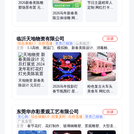
2026新春美陈雕
节日主题稻草人
塑场景布置 元旦
定制 网红打卡景
新年绿雕 造型美
观雕塑 卡通动漫
2026马年新春美
观
造型
陈立体绿雕 网红
打卡场景设计 免
费出图
临沂天地物资有限公司
洽谈
综合体验L1
出价迅速
资质已核验
山东临沂
主营：
1-1高铁、测温门、模拟舱、新春美陈设计、消毒舱、小
吃车、铁艺车、消毒门、教育展览、铁艺户外、户外拓展、教学
设备、测温消毒、铁艺仿真、展览道具、雾化消毒、户外展览、
文化产业、高铁模拟、金属铁艺、金属坦克、仿真模拟、军事玩
具、铁艺雕塑、教学模拟、铁艺源头
天地物资 新春美
陈设计 元旦灯展
2026马年投影灯
粉色复古火车头
览 2024龙年彩灯
春节氛围灯 星空
美食车 网红仿真
花灯 灯光美陈装
顶卧室装饰新年
轨道电车 创意餐
置
礼物花灯 新春美
厅小吃车移动商
陈
铺
东莞华亦彩景观工艺有限公司
洽谈
安心购
综合体验L0
回复及时
出价迅速
资质已核验
广东东莞
主营：
春节花灯、花灯制作、玻璃钢雕塑、景观雕塑、大型圣诞
树、灯光节造型、彩灯、彩灯定做、花灯工厂、灯光秀、彩灯制