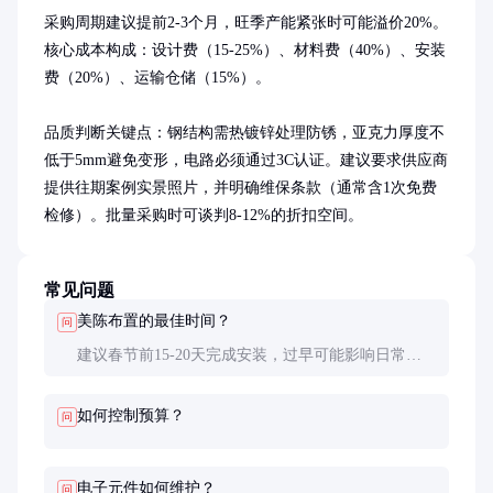
采购周期建议提前2-3个月，旺季产能紧张时可能溢价20%。
核心成本构成：设计费（15-25%）、材料费（40%）、安装
费（20%）、运输仓储（15%）。

品质判断关键点：钢结构需热镀锌处理防锈，亚克力厚度不
低于5mm避免变形，电路必须通过3C认证。建议要求供应商
提供往期案例实景照片，并明确维保条款（通常含1次免费
检修）。批量采购时可谈判8-12%的折扣空间。
常见问题
美陈布置的最佳时间？
问
建议春节前15-20天完成安装，过早可能影响日常办
公，过晚导致施工仓促。需避开西方圣诞节档期，双
重节日布置成本会增加35%左右。
如何控制预算？
问
电子元件如何维护？
问