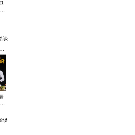
卫
宽松
可刺
洽谈
衣
马
厨
饮食
 烘
洽谈
安