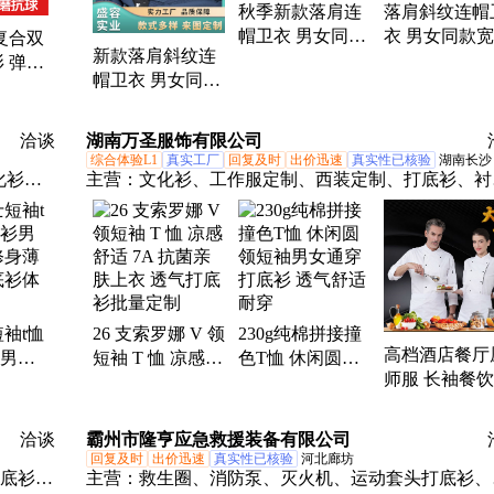
秋季新款落肩连
落肩斜纹连帽
帽卫衣 男女同款
衣 男女同款
复合双
新款落肩斜纹连
斜纹宽松打底衫
长袖打底衫 
 弹力
帽卫衣 男女同款
舒适透气
绣印logo
领简约
宽松长袖打底衫
休闲舒适
洽谈
湖南万圣服饰有限公司
综合体验L1
真实工厂
回复及时
出价迅速
真实性已核验
湖南长沙
化衫、
主营：
文化衫、工作服定制、西装定制、打底衫、衬
定制、厨师服、冲锋衣定制、保洁服、棉衣工作服、
甲、围裙、广告帽子、POLO衫
袖t恤
26 支索罗娜 V 领
230g纯棉拼接撞
高档酒店餐厅
衫男商
短袖 T 恤 凉感舒
色T恤 休闲圆领
师服 长袖餐
身薄款
适 7A 抗菌亲肤
短袖男女通穿打
堂工作服制服
衫体恤
上衣 透气打底衫
底衫 透气舒适耐
焙服印LOGO
批量定制
穿
洽谈
霸州市隆亨应急救援装备有限公司
回复及时
出价迅速
真实性已核验
河北廊坊
打底衫、
主营：
救生圈、消防泵、灭火机、运动套头打底衫、