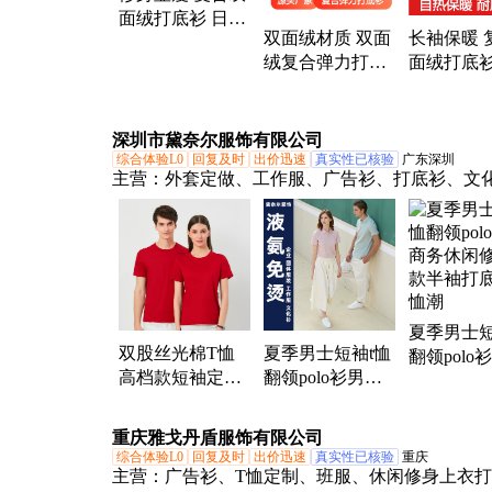
面绒打底衫 日常
双面绒材质 双面
长袖保暖 
基础款 保暖自热
绒复合弹力打底
面绒打底衫
黑科技
衫 修身显瘦版型
不紧绷 圆
多色可选搭配
大方
深圳市黛奈尔服饰有限公司
综合体验L0
回复及时
出价迅速
真实性已核验
广东深圳
主营：
外套定做、工作服、广告衫、打底衫、文
工衣
夏季男士短
双股丝光棉T恤
夏季男士短袖t恤
翻领polo
高档款短袖定制
翻领polo衫男商
务休闲修
圆领班服打底衫
务休闲修身薄款
半袖打底
纯棉t恤
半袖打底衫体恤
潮
重庆雅戈丹盾服饰有限公司
潮
综合体验L0
回复及时
出价迅速
真实性已核验
重庆
主营：
广告衫、T恤定制、班服、休闲修身上衣