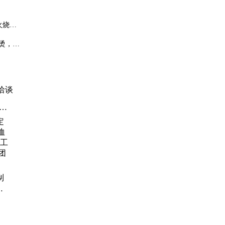
火烧有
烫，阴
洽谈
、
衬
促销
制
厂
工作
体