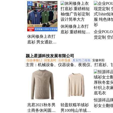
团体服、马甲、工作服、厂服、文化衫定制、冲
围巾
休闲修身上衣打
企业POL
底衫 重磅棉短袖t
休闲修身上衣打
货定制 空
恤广告衫定制 设
底衫 男女通款
Tshirt短
计简单大方
POLO衫订做 超
纯色体恤
市餐饮烧员工工
颍上星源科技发展有限公司
衣
综合体验L2
回复及时
出价迅速
真实性已核验
安徽阜阳
主营：
机械设备、仪器设备、夜视仪、打底衫、
汁机、叉车、海纹石手链、香薰机、洗地机、落
箱、根雕木雕、检测仪空气、升降机、气密性检
压屏机、制粒机、手推式洗地机、商用豆浆机、
水塔、肠粉石磨机、汽油打药机、智能豆腐机、
菌锅
恒源祥品
兆君2021秋冬男
轻盈软糯羊绒衫
衫女士翻
士商务休闲圆领
男100纯山羊绒毛
秋冬套头