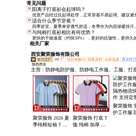
常见问题
问
阳离子打底衫会起球吗？
优质产品经过抗起球处理，正常穿着不易起球。建议避
问
适合什么季节穿着？
料频繁摩擦，洗涤时翻面机洗可延长使用寿命。
四季皆宜。夏季单穿透气舒适，冬季作为内层保暖排汗
问
与纯棉打底衫相比有何优势？
搭配外套，是非常实用的基础款。
更快的干燥速度（约快50%），更好的抗皱性，更持久
相关厂家
能，且不易变形。适合需要频繁穿着和洗涤的场景。
西安聚荣服饰有限公司
3年
厂
综合体验L0
回复及时
出价迅速
真实性
陕西西安
主营：
防静电防护服、防静电工作服、工服、打
西服、羽绒服、西装、冲锋衣、西安工服、西安
装、西安工作服、纯棉工装、衬衫、工作服定制
工装、劳保工装、反光背心、耐磨工衣、工装定
服、POLO衫、马甲、厂服、工服定做、学生服、
聚荣服饰 
护工作服 
聚荣服饰 2026 夏
聚荣服饰 打底 T
热物流快
季纯棉短袖 T 恤
恤 纯棉 加厚 文
支持定制
宽松圆领纯色打
化衫批发厂家