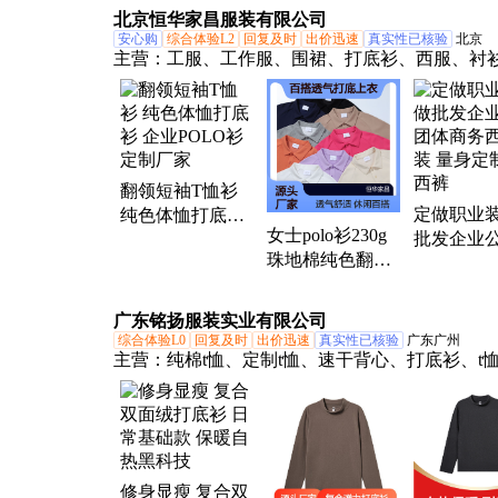
底衫 现货批发
白、蓝、灰、深
北京恒华家昌服装有限公司
灰等
安心购
综合体验L2
回复及时
出价迅速
真实性已核验
北京
主营：
工服、工作服、围裙、打底衫、西服、衬
业装、工装、厂服、工程服、棉服、羽绒服、保
保洁服、冲锋衣、帽衫、卫衣、广告衫、防晒服
衣、帽子、西装、衬衣、厨师服、POGO衫、T恤
翻领短袖T恤衫
定做职业装
纯色体恤打底衫
女士polo衫230g
批发企业
企业POLO衫定
珠地棉纯色翻领
体商务西
制厂家
短袖T恤休闲百
量身定制
搭透气打底上衣
裤
广东铭扬服装实业有限公司
综合体验L0
回复及时
出价迅速
真实性已核验
广东广州
主营：
纯棉t恤、定制t恤、速干背心、打底衫、t
做、速干圆领t恤、坎肩运动背心
修身显瘦 复合双