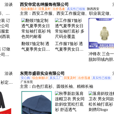
衫
洽谈
西安华宏名绅服饰有限公司
综合体验L0
回复及时
出价迅速
真实性已核验
陕西西安
衫、职
主营：
西安工作服、西安工作服定做、职业装定做、
安服、
底衫、防静电工作服、阻燃工作服、西安职业装、陕
、皮肤
工作服、短袖T恤、天丝T恤、团体工作服、文化衫
衫
袖POLO衫、纯色T恤衫、翻领T恤、短袖衬衫、商务
袖衬衫、长袖衬衫、电力工作服、石油工作服、西服
翻领T恤定制 透
工作服T恤衫 透
装、职业女装西服、职业男装西服、秋冬冲锋衣、防
 订做
气夏季男女日常
气夏季男女日常
冲锋衣、西服正装
冲锋衣 三合
公司团
短袖打底衫 纯色
短袖打底衫 多尺
脱卸羽绒内胆
服套装
简约耐看
码全覆盖
女款 印字log
西装西
持批量订购
洽谈
东莞市盛容实业有限公司
安心购
综合体验L0
真实工厂
回复及时
出价迅速
真实性已核验
恤衫定
广东东莞
主营：
白色打底衫、圆领长袖、精棉长袖