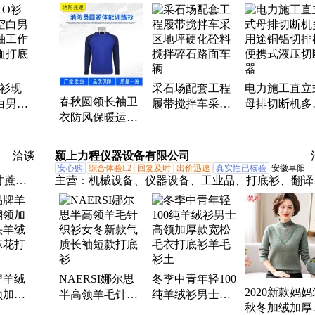
锋衣、
全帽、棉帐篷、防寒服、收纳包、折叠桌凳、防洪子
堤、折叠桌椅、遥控扳手、智能平台、破拆工具、电
接头、抽绳式沙袋、检修翼型卡、救灾铝合金、灭火
级泵、移动堵漏机、防汛挡水板、救灾竹板床、漏电
测仪、铝合金桌凳、导线更换器、夜间照明灯
O衫现
采石场配套工程
电力施工直立
春秋圆领长袖卫
白男式
履带搅拌车采区
母排切断机多
衣防风保暖运动
袖工作服
地坪硬化砼料搅
途铜铝切排机
套头打底衫消防
打底衫
拌碎石路面车辆
携式液压切断
员体能训练衫
洽谈
颍上力程仪器设备有限公司
安心购
综合体验L2
回复及时
出价迅速
真实性已核验
安徽阜阳
甘蔗榨
主营：
机械设备、仪器设备、工业品、打底衫、翻译
地式音
描笔、餐厅取餐叫号器、会议大平板彩电、超高清电
测仪、
机、热收缩包装机、激光打印机、燃气热水器、机械
冷却塔
全自动、和田玉、下死点检知器、专业重锤电钢琴、
高温杀
菌消毒机、无线叫号机、驾驶式洗地机、激光电子经
仪、除湿机家用、除湿机工业、取暖炉、温湿度计、
牌羊绒
NAERSI娜尔思
冬季中青年轻100
尘器
2020新款妈妈
领加厚
半高领羊毛针织
纯羊绒衫男士高
秋冬加绒加厚
羊绒针
衫女冬新款气质
领加厚款宽松毛