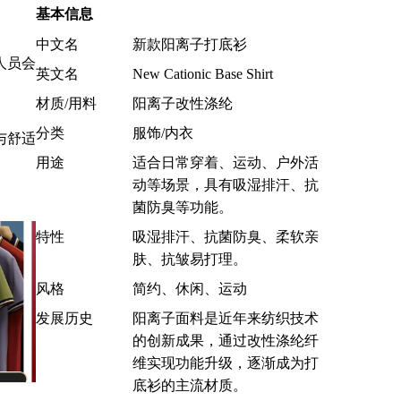
基本信息
中文名
新款阳离子打底衫
人员会
英文名
New Cationic Base Shirt
材质/用料
阳离子改性涤纶
分类
服饰/内衣
与舒适
用途
适合日常穿着、运动、户外活
动等场景，具有吸湿排汗、抗
菌防臭等功能。
特性
吸湿排汗、抗菌防臭、柔软亲
肤、抗皱易打理。
风格
简约、休闲、运动
发展历史
阳离子面料是近年来纺织技术
的创新成果，通过改性涤纶纤
维实现功能升级，逐渐成为打
底衫的主流材质。