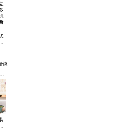
缆
单
检
式
用
便
器
洽谈
扫
视
表
杀
纬
吸
装
毛