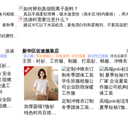
问
如何辨别真假阳离子面料？
免与粗糙面
真品手感柔软滑爽，吸水速度快（滴水后3秒内吸收），用
问
洗涤时需要注意什么？
涤纶特征且残留物为硬块。假冒产品往往达不到这些标准。
。春秋季可
建议30℃以下水温机洗，避免漂白剂和柔顺剂。不要高温熨
凉处晾干可保持面料性能。
的抗菌性
洽谈
新华区佐途服装店
已核验
安心购
综合体验L1
回复及时
出价迅速
真实性已核验
河北石家庄
主营：
衬衫、工作服、制服、打底衫、棉服、冲锋衣
底衫、
POLO衫、西装、职业装、西服、衬衣、工装、定做
职业
衫、定做西服、定做职业装、白衬衫、蓝衬衫、工程
、职业
服、保安服、保洁服、T恤、体恤、T恤衫、劳保、
制、校
服
T恤
安全防
定制冲锋衣订制
高端polo衫定
阻燃隔
加厚圆领T恤衫
冬季团体工装学
夏季短袖T恤
递工作
纯色时尚百搭短
生班服校服公司
家 企业夏装
袖打底衫 马拉松
企业防雨保暖工
服公司机构团
运动会广告文化
作服
工装