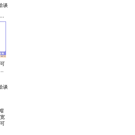
洽谈
打
西
、短
短
套
寒
一可
男
o支
洽谈