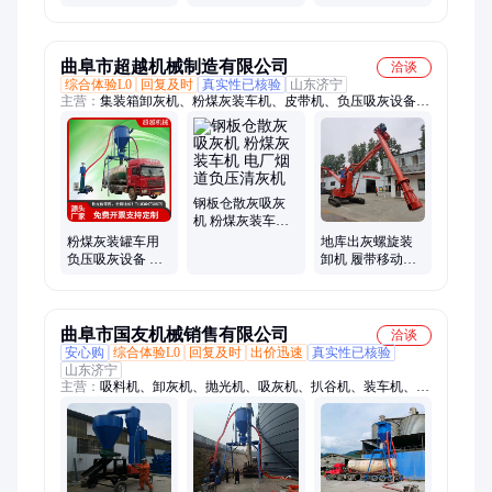
软管吸粉机y6
曲阜市超越机械制造有限公司
洽谈
综合体验L0
回复及时
真实性已核验
山东济宁
主营：
集装箱卸灰机、粉煤灰装车机、皮带机、负压吸灰设备、
斗提机、螺旋绞龙、管链上料机、扒粮机
钢板仓散灰吸灰
机 粉煤灰装车机
电厂烟道负压清
粉煤灰装罐车用
地库出灰螺旋装
灰机
负压吸灰设备 水
卸机 履带移动式
泥粉装车机 气力
绞龙卸灰机 船舱
输送机
粉煤灰卸灰装车
机
曲阜市国友机械销售有限公司
洽谈
安心购
综合体验L0
回复及时
出价迅速
真实性已核验
山东济宁
主营：
吸料机、卸灰机、抛光机、吸灰机、扒谷机、装车机、装
灰机、螺旋装料机、水泥提料机、气力输送机、螺旋输送机、皮
带输送机、集装箱倒箱机、ne50板链斗提机