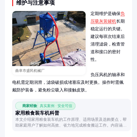
维护与注意事项
定期维护是确保
负
压吸灰装罐机
长期
稳定运行的关键。
建议每班次结束后
清理滤袋，检查管
道和接口的密封
性。

曲阜市盛民机械厂
负压风机的轴承和
电机需定期润滑，滤袋破损或堵塞应及时更换。操作时需佩
戴防护装备，避免粉尘吸入和接触皮肤。
商家经验
真实案例 · 安全可信
家用粮食装车机科普
本文介绍家用粮食装车机的工作原理、适用场景及选购要点，帮
助家庭用户了解如何高效、省力地完成粮食搬运工作。内容涵盖
设备类型、操作技巧及维护建议，适合农村家庭和小型农场参
考。