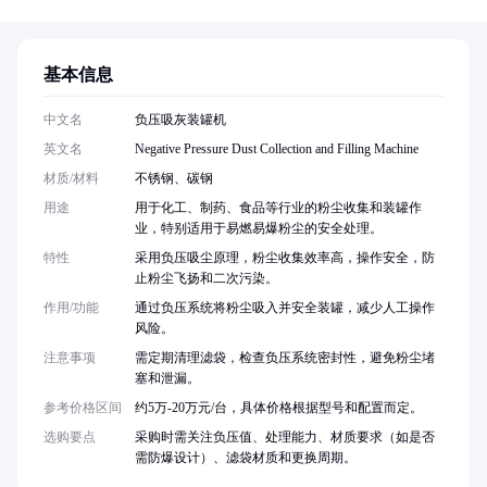
基本信息
中文名
负压吸灰装罐机
英文名
Negative Pressure Dust Collection and Filling Machine
材质/材料
不锈钢、碳钢
用途
用于化工、制药、食品等行业的粉尘收集和装罐作
业，特别适用于易燃易爆粉尘的安全处理。
特性
采用负压吸尘原理，粉尘收集效率高，操作安全，防
止粉尘飞扬和二次污染。
作用/功能
通过负压系统将粉尘吸入并安全装罐，减少人工操作
风险。
注意事项
需定期清理滤袋，检查负压系统密封性，避免粉尘堵
塞和泄漏。
参考价格区间
约5万-20万元/台，具体价格根据型号和配置而定。
选购要点
采购时需关注负压值、处理能力、材质要求（如是否
需防爆设计）、滤袋材质和更换周期。