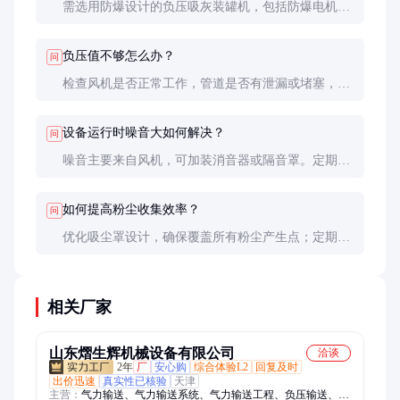
需选用防爆设计的负压吸灰装罐机，包括防爆电机、
导电滤袋和接地装置，确保静电不会引发爆炸。
负压值不够怎么办？
问
检查风机是否正常工作，管道是否有泄漏或堵塞，滤
袋是否需清洗或更换。必要时升级风机功率。
设备运行时噪音大如何解决？
问
噪音主要来自风机，可加装消音器或隔音罩。定期检
查风机轴承和叶片，确保无异常磨损。
如何提高粉尘收集效率？
问
优化吸尘罩设计，确保覆盖所有粉尘产生点；定期维
护滤袋和管道，保持系统负压稳定。
相关厂家
山东熠生辉机械设备有限公司
洽谈
2年
厂
安心购
综合体验L2
回复及时
出价迅速
真实性已核验
天津
主营：
气力输送、气力输送系统、气力输送工程、负压输送、吸