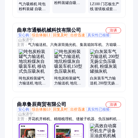
粉料装罐自吸式
气力吸粮机 吨包
LZ100 门芯板生产
负压吸灰机 集装
粉料装罐 自吸式
线 玻镁板成套设
箱卸水泥输送机
负压吸灰机 水泥
备 运行速度可调
输送机
节 可加工
曲阜市通畅机械科技有限公司
洽谈
安心购
综合体验L1
回复及时
出价迅速
真实性已核验
山东济宁
主营：
气力输送机、六角滚筒抛光机、集装箱卸车机、方箱吸灰
车、皮带扒料机、皮带输送机、螺旋自卸机、大型吸粮机、地瓜
切片机
吨包炭粉装罐气
吨包炭粉装罐气
白灰装车气力输
力输送机 地坑粉
力输送机 地坑粉
送机 200型无扬尘
煤灰自吸装车机
煤灰自吸装车机
负压吸灰机 粉煤
移动式负压吸灰
150型负压吸灰机
灰装罐抽灰机
机
曲阜鲁辰商贸有限公司
洽谈
安心购
综合体验L0
回复及时
出价迅速
真实性已核验
山东济宁
主营：
开花机开棉机、精细梳理机、缝被子机器、负压抽料机、
梳理机梳棉机、弹花机、轧棉花机器、羊毛开松机、公仔棉开松
机、揉棉花机、衣服开花机、充绒机、蚕丝开茧机、蚕丝被机、
玉米制糁机、全自动压花机、绗缝机、千张机、豆腐机、多功能