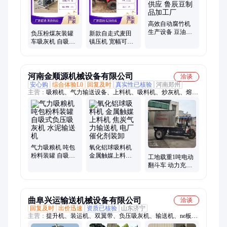
筛选机、草帘机、油皮机、腐竹机、豆腐皮机、豆皮机、小型梳
棉机
高效自动腐竹机
生产设备 豆油皮
负压粉煤灰装罐
新款自走式麦田
机机械供应 鲁辰
车吸灰机 自吸式
镇压机 宽幅可定
豆制品加工厂
气力输送机 环保
制大马力压实机
除尘装车机
河南金顺源机械设备有限公司
洽谈
安心购
综合体验L0
回复及时
真实性已核验
河南郑州
主营：
吸粮机、气力输送设备、上料机、吸料机、炒灰机、熔铝
炉、回转炉、炭化炉、抽粮机、软管吸粮机、气力吸料机、真空
吸料机
气力吸粮机 吨包
氧化铝球吸料机
粉料装罐 自吸式
金属触媒上料机
工地载重1吨电动
负压吸灰机 水泥
焦炭气力输送机
翻斗车 动力充沛
输送机
电厂催化剂装卸
矿用三轮车 拉货
平板车运输好选
择
曲阜兴运输送机械设备有限公司
洽谈
回复及时
出价迅速
资质已核验
山东济宁
主营：
提升机、装运机、双翼带、负压吸灰机、输送机、ne板链
斗、波状链板、螺旋装车、尼龙刮板、爬坡皮带、伸缩皮带、升