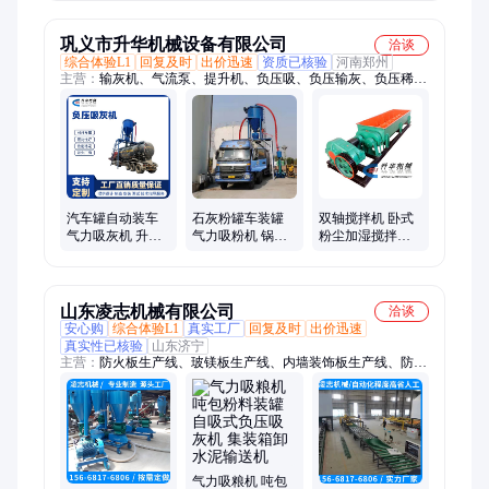
罐机
输送机
巩义市升华机械设备有限公司
洽谈
综合体验L1
回复及时
出价迅速
资质已核验
河南郑州
主营：
输灰机、气流泵、提升机、负压吸、负压输灰、负压稀
相、化铝粉、散装机、喷射泵、铝粉料、输灰泵、底粉料、灰系
统、气化板、砂石线、输送机、粉体气力、水泥气力、电力除
灰、管道输送、输送装置、连续运送、绿色环保、塑料粒子、水
泥生料
汽车罐自动装车
石灰粉罐车装罐
双轴搅拌机 卧式
气力吸灰机 升华
气力吸粉机 锅炉
粉尘加湿搅拌设
钙粉 煤粉清库吸
煤粉自吸负压抽
备 升华机械 厂价
粉机 罗茨风机负
灰机 水泥上料机
生产定做
压
山东凌志机械有限公司
洽谈
安心购
综合体验L1
真实工厂
回复及时
出价迅速
真实性已核验
山东济宁
主营：
防火板生产线、玻镁板生产线、内墙装饰板生产线、防火
门芯板生产线、气力输送机、外墙保温板生产线、吸粮机、粉体
输送设备、上料机、垃圾焚烧炉、医疗垃圾焚烧炉、生活垃圾焚
烧炉、垃圾处理设备、硅酸钙板生产线
气力吸粮机 吨包