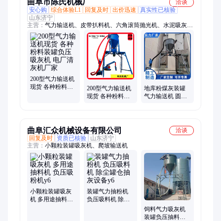
曲阜市陈氏机械厂
洽谈
安心购
综合体验L1
回复及时
出价迅速
真实性已核验
山东济宁
主营：
气力输送机、皮带扒料机、六角滚筒抛光机、水泥吸灰
机、气力吸料机、螺旋扒料机、集装箱卸灰机
200型气力输送机
现货 各种粉料装
200型气力输送机
地库粉煤灰装罐
罐负压吸灰机 电
现货 各种粉料装
气力输送机 圆筒
厂清灰机厂家
罐负压吸灰机 电
仓卸灰装车负压
厂清灰机厂家
吸灰机 水泥抽灰
机
曲阜汇众机械设备有限公司
洽谈
回复及时
资质已核验
山东济宁
主营：
小颗粒装罐吸灰机、爬坡输送机
小颗粒装罐吸灰
装罐气力抽粉机
机 多用途抽料机
负压吸料机 除尘
负压吸粉机y6
罐仓抽灰设备y6
饲料气力吸灰机
装罐负压抽料机