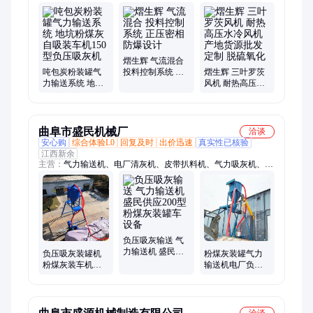
灰机、气力输送设备、除尘灰气力输送、粉煤灰气力输送、烧结
机气力输送、旋转供料器、AV泵、仓泵、罗茨风机、罗茨鼓风
机、三叶罗茨鼓风机、曝气风机、气力输送发送罐、水泥粉体仓
泵、气力输送风机、粉体输送系统、粉体输送泵、脱硫脱销设
备、电厂气力输送、料封泵、真空泵
熠生辉 气流混合
吨包炭粉装罐气
投料控制系统 正
熠生辉 三叶罗茨
力输送系统 地坑
压密相 防爆设计
风机 耐热高压水
粉煤灰自吸装车
冷风机 产地货源
机150型负压吸灰
批发定制 脱硫氧
机
化
曲阜市盛民机械厂
洽谈
安心购
综合体验L0
回复及时
出价迅速
真实性已核验
江西新余
主营：
气力输送机、电厂清灰机、皮带扒料机、气力吸灰机、电
厂吸灰机、移动吸灰车、方箱吸灰车、负压吸料机、螺旋扒料
机、螺旋上料机、螺旋输送机、皮带输送机、石子扒料机、气力
吸料机、集装箱卸车机、集装箱卸灰机、集装箱拆箱机、斗式提
升机、管链输送机、滚筒抛光机、火烧铁干磨机、滚石机、泥浆
吸料机
负压吸灰输送 气
力输送机 盛民供
负压吸灰装罐机
粉煤灰装罐气力
应200型粉煤灰装
粉煤灰装车机电
输送机电厂负压
罐车设备
厂用气力吸灰车
吸灰机钢板库清
库抽灰装车机