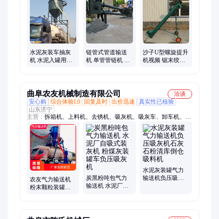
降装车、防滑皮带、不锈钢刮板、不锈钢螺旋、板链上料机、螺
旋上料机、平板运输机、大角度皮带、耐高温链板、电动升降皮
带、双翼升降皮带
水泥灰装车抽灰
链管式管道输送
沙子U型螺旋提升
机 水泥入罐用负
机 单管管链机 六
机视频 锯末绞龙
压吸灰机操作简
九重工上料机y2
上料机大管径y2
单y2
曲阜农友机械制造有限公司
洽谈
安心购
综合体验L0
回复及时
出价迅速
真实性已核验
山东济宁
主营：
拆箱机、上料机、去锈机、吸灰机、吸灰车、卸车机、吸
送机、打磨机、研磨机、扒料机、输送机、卸粮机、装车机、传
送带、扒粮机、滚筒抛光机、挖树机、气力输送机、螺旋输送
机、皮带输送机、管链机
水泥灰装罐气力
炭黑粉吨包气力
输送机负压吸灰
农友气力输送机
输送机 水泥厂自
机石灰石粉清库
粉末颗粒装罐装
吸式装灰机 粉煤
倒仓吸料机
车机 负压吸灰卸
灰装罐车负压吸
船机 移动风力吸
灰机
粮机