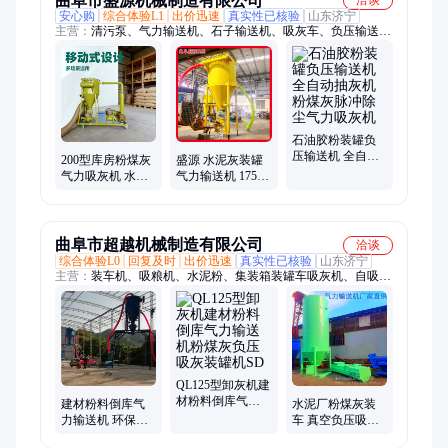
曲阜市盛源机械制造有限公司
洽谈
安心购
综合体验L1
出价迅速
真实性已核验
山东济宁
主营：
清污泵、气力输送机、石子输送机、吸灰车、负压输送设
备、水泥负压吸料机、装车气力吸灰机、移动式灰车、滚筒抛光
机、泥浆吸料机、粉煤灰装车机、砖头石子抽料机、电动滚筒研
磨机、石头磨圆滚石机、真空气力吸粮机、锅炉灰渣清灰车
石油胶粉装罐负
压输送机 全自动
200型库房粉煤灰
盛源 水泥灰装罐
抽灰机粉煤灰脉
气力吸灰机 水泥
气力输送机 175型
冲除尘气力吸灰
灰负压吸灰装罐
负压吸灰机 石灰
机
机
石粉吸料机
曲阜市超越机械制造有限公司
洽谈
综合体验L0
回复及时
出价迅速
真实性已核验
山东济宁
主营：
装车机、吸粮机、水泥粉、集装箱装罐车吸灰机、自吸式
负压吸灰机、输送机、气力吸、卸车机、粮食装车、粉煤灰装
车、集装箱卸车机、集装箱拆箱机、集装箱卸灰机、港口卸集装
箱水泥输灰机、码头卸集装箱拆箱设备、火烧铁干磨机、六角滚
筒抛光机、皮带输送机、环保无尘卸灰机、螺旋输送机、斗式提
升机、去毛刺去锈滚筒机、火车站卸水泥卸车机
QL125型卸灰机建
材粉料倒库气力
建材粉料倒库气
水泥厂粉煤灰装
输送机粉煤灰负
力输送机 环保粉
车 真空负压吸灰
压吸灰装罐机SD
煤灰负压吸灰装
装罐 风吸式气力