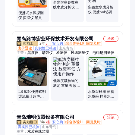
全光谱多参数在
线水质分析仪 废
实验室水质分析
水污水处理厂专
仪 便携cod总磷总
便携式水深探测
用
氮监测仪污水重
仪 探深仪 船只导
金属分析
航定位测量水深
青岛路博宏业环保技术开发有限公司
洽谈
2年
厂
安心购
综合体验L0
回复及时
出价迅速
真实性已核验
山东青岛
主营：
黑度仪、场强仪、检测仪、风速测量仪、电磁场测量仪、
风速仪、检测箱、外置泵、电磁兼容、自动采样器、流速监测
仪、紫外辐照仪、水质监测仪、黑烟识别器、黑球指数仪、水质
采样器、水质速测箱、甲醛测试仪、明渠流量计、孔口流量计、
微电脑控制器、微生物采样器、手持式抓拍仪、恒温恒湿设备、
气溶胶采样器
低浓度颗粒物的
测定 重量法 故障
率低 方便用户操
LB-6210便携式明
水质采样器 便携
作
渠流量计超声波
水质采 样器水质
GPS卫星导航系统
自动 采样器样采
定位液位测量
瓶数自由设定
青岛瑞明仪器设备有限公司
洽谈
3年
档
安心购
综合体验L1
回复及时
真实性已核验
山东青岛
主营：
水质在线监测