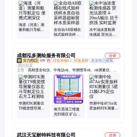
海道（河道）测
量和船只导航定
全自动AB双桶在
水中油浓度检测
位 便携式测深仪
线式留样供样水
传感器 荧光法原
质自动采样器超
理 4-20mA输出 抗
标留样水质采样
干扰强 实时监测
器
成都泓多测绘服务有限公司
洽谈
6年
档
综合体验L2
回复及时
真实性已核验
四川自贡
主营：
高精度全站仪、中海达rtk、华测惯导rtk、rtk测量仪、北
斗定位rtk、土石方测量仪器、南方gps、思拓力rtk、合众思壮
rtk、ufo、南方全站仪、影像rtk、CAD坐标放样gps、测绘无人
机、水准仪、经纬仪、垂准仪、手持GIS、对讲机、测绘仪器附
件、科力达全站仪、中纬全站仪、测地形rtk、测绘仪器检定
华测RTK测量仪
华测中绘i87Air实
T9视觉惯导测量
景放样RTK测量仪
南方觅境三维激
仪器北斗导航定
5星21频GPS定位
光扫描仪 矿山测
位土石方工程测
仪
量外立面实景还
绘
原 支持定制
武汉天宝耐特科技有限公司
洽谈