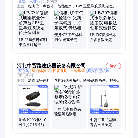
真实性已核验
江苏南京
主营：
检测仪、声级计、智能红外、GPS卫星导航系统定位、静
电能谱、职业卫生、水质自动、生物安全柜、电子流量计、水质
采样器、红外测温仪、烟气测试仪、气体分析仪、烟尘采样器、
明渠流量计、微生物采样器、气溶胶采样器、厨房油烟检测
便携式PID气体检
LB-Z07便携式水
LB-6210便携式明
测仪 光离子高精
质多参数测定仪
渠流量计超声波
度 手持泵吸式 传
电极法七参数检
GPS卫星导航系统
感器
测仪
定位液位测量
河北中贸路建仪器设备有限公司
洽谈
安心购
综合体验L2
回复及时
出价迅速
真实性已核验
河北沧州
主营：
沥青试验系列、养护箱试验系列、陶瓷试验系列、户外卫
星导航、土工布试验系列
一体式溶 解热实
验溶解热测定仪
检测仪试验仪器
彩途 K20B北斗户
中贸 LHL-3型沥
设备
外手持GPS导航定
青含水量测定仪
位仪经纬度坐标
石油煤油含水量
海拔测量测亩船
仪 乳化含水仪