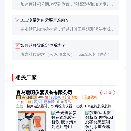
加速度计积分两次得到位置，陀螺漂移和加速度计零
偏会导致误差随时间平方增长，故纯惯性导航每小时
可能漂移数百米，需定期用GNSS校正。
RTK测量为何需要基准站？
问
基准站已知精确坐标，通过计算卫星观测误差生成差
分改正数，流动站应用这些改正可将实时定位精度从
米级提升至厘米级，作用距离通常不超过10公里。
如何选择导航定位系统？
问
考虑精度需求（米级/厘米级）、动态环境（静态/移
动）、使用场景（户外/室内）和预算。自动驾驶推荐
GNSS+INS+LiDAR组合，农业机械用RTK即可。
相关厂家
青岛瑞明仪器设备有限公司
洽谈
4年
档
安心购
综合体验L0
回复及时
出价迅速
真实性已核验
山东青岛
主营：
超声波流量计、水质检测仪器、在线COD氨氮总磷总氮测
试仪、水质分析仪、水质采样器、多普勒流量计、多参数水质检
测仪、水深探测仪、水质流速仪、手持式电波流速仪