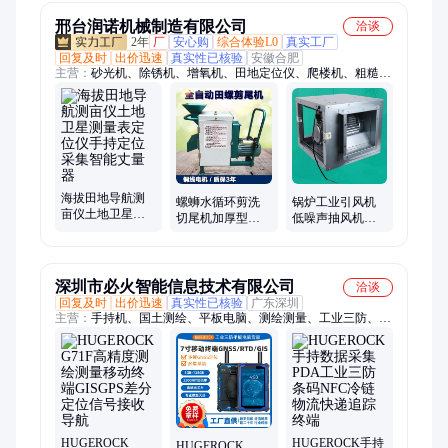
用
邢台润诺机械制造有限公司
洽谈
2年
厂
安心购
综合体验L0
真实工厂
回复及时
出价迅速
真实性已核验
安徽合肥
主营：
砂光机、除锈机、增氧机、田地定位仪、爬楼机、粗糙度
仪、加油机、带锯机、压刨机、拉花锯、防窃听检测仪、测亩
仪、选果机、漏水检测仪、水份检测仪、铆钉机、管道疏通你、
电动脚手架
海拔田地导航测
螺蛳水循环剪洗
锅炉工业引风机
亩仪土地卫星测
切尾机加厚型快
低噪声抽风机玻
量表定位仪手持
速剪尾机沙螺防
璃钢离心风机
定位采集智能丈
水型石螺碳钢去
量器
尾机
深圳市必火智能信息技术有限公司
洽谈
回复及时
出价迅速
真实性已核验
广东深圳
主营：
手持机、国土测绘、平板电脑、测绘测量、工业三防、电
力巡检、动物标签、智能终端、移动终端、数据采集器、工业物
联网、防爆手持终端、物流仓储管理
HUGEROCK
HUGEROCK手持
HUGEROCK