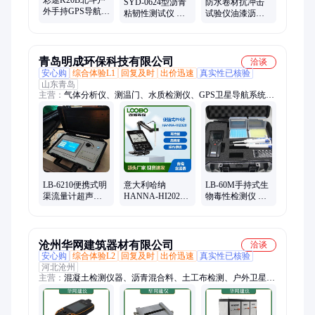
SYD-0624型沥青
防水卷材抗冲击
外手持GPS导航定
粘韧性测试仪 测
试验仪油漆沥青
位仪经纬度坐标
定仪 华网建筑器
毛毡落锤冲击试
海拔测量测亩船
材
验装置
用
青岛明成环保科技有限公司
洽谈
安心购
综合体验L1
回复及时
出价迅速
真实性已核验
山东青岛
主营：
气体分析仪、测温门、水质检测仪、GPS卫星导航系统定
位、实验室仪器、大气采样器、恶臭检测采样、汽车尾气分析、
总悬浮、消解仪、低浓度烟尘、气体探测器、cod消解、检测
箱、测尘仪、油烟检测仪、噪声监测、水质采样器、气象站、梅
思安、指数仪、浮游菌、测油仪、皂膜流量计
LB-6210便携式明
意大利哈纳
LB-60M手持式生
渠流量计超声波
HANNA-HI2020
物毒性检测仪 采
GPS卫星导航系统
便捷式PH计 水质
用双光路对照检
定位液位测量
PH测定计
测技术
沧州华网建筑器材有限公司
洽谈
安心购
综合体验L2
回复及时
出价迅速
真实性已核验
河北沧州
主营：
混凝土检测仪器、沥青混合料、土工布检测、户外卫星导
航、电工套管、水泥砂浆检测、压力机、万能试验机、塑料管
材、防水卷材、无损检测仪器