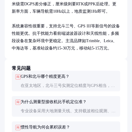
米级需DGPS差分修正，厘米级则要RTK或PPK后处理。更
新率方面，车辆导航需10Hz以上，地质监测1Hz即可。

系统兼容性很重要，支持北斗三号、GPS III等新信号的设备
性能更优。抗干扰能力看前端滤波器设计和天线性能，多频
段设备在复杂环境中更稳定。主流品牌如Trimble、Leica、
中海达等，基准站设备约15-30万元，移动站5-15万元。
常见问题
GPS和北斗哪个精度更高？
问
在亚太地区，北斗三号实测定位精度与GPS相当，均
可达2-3米（单点定位）。二者融合使用能提高卫星
可见数，在城市峡谷环境中优势明显。
为什么测量型接收机比手机定位准？
问
专业设备采用大地测量天线、支持载波相位观测、内
置多频段处理器，且通过外部校正数据消除电离层等
误差，而手机仅使用C/A码伪距测量。
惯性导航为何会累积误差？
问