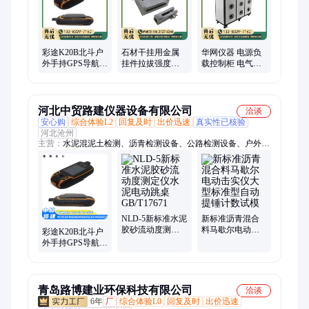
彩途K20B北斗户
石材干挂用金属
华网仪器 电源负
外手持GPS导航定
挂件拉拔强度试
载控制柜 电气寿
位仪经纬度坐标
验夹具装置天然
命 通断能力试验
海拔测量测亩船
花岗岩饰面建筑
HD5007-20-3
用
板材
河北中贸路建仪器设备有限公司
洽谈
安心购
综合体验L2
回复及时
出价迅速
真实性已核验
河北沧州
主营：
水泥混泥土检测、沥青检测设备、公路检测设备、户外卫
星导航、压力机
NLD-5新标准水泥
新标准沥青混合
胶砂流动度测定
料马歇尔电动击
彩途K20B北斗户
仪水泥电动跳桌
实仪大型标准型
外手持GPS导航定
GB/T17671
自动提锤计数试
位仪经纬度坐标
模
海拔测量测亩船
用
青岛路博建业环保科技有限公司
洽谈
6年
厂
综合体验L0
回复及时
出价迅速