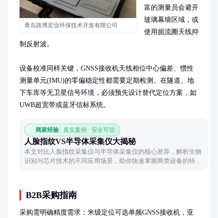
富的测量员会避开
玻璃幕墙区域，或
青岛路博宏业环保技术开发有限公司
使用扼流圈天线抑
制反射波。

设备校准同样关键，GNSS接收机天线相位中心偏差、惯性
测量单元(IMU)的零偏稳定性都需要定期检测。在隧道、地
下车库等无卫星信号环境，必须预先设计替代定位方案，如
UWB超宽带或蓝牙信标系统。
商家经验
真实案例 · 安全可信
人脸指纹VS半导体采集仪大揭秘
本文对比人脸指纹采集仪与半导体采集仪的核心差异，解析生物
识别与芯片技术的不同应用场景，助你快速掌握两类设备的特性
与选择要点。
B2B采购指南
采购需明确精度需求：米级定位可选单频GNSS接收机，亚