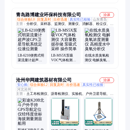
海拔测量测亩船
DB34T3469有ic'e
置小型抽气XZ
用
青岛路博建业环保科技有限公司
洽谈
综合体验L0
回复及时
出价迅速
真实性已核验
山东青岛
主营：
分析仪、采样器、监测仪、测量仪、消解器、粉尘仪、回
流管、防护箱、检测仪、培养箱、风速仪、黑度仪、微波炉、测
定仪、遥测仪、萃取仪、指数仪、流量计、防护包、测油仪、真
空泵、无氧培养、加热装置、水质监测、光电光度
LB-6210便携式明
LB-MS5X泵吸
在线水质臭氧检
渠流量计超声波
VOC气体检测仪
测仪 电解臭氧浓
GPS卫星导航系统
大容量数据存储
度测量仪 高精度
定位液位测量
泵吸式采样 操作
水中臭氧分析仪
简单
沧州华网建筑器材有限公司
洽谈
安心购
综合体验L2
回复及时
出价迅速
真实性已核验
河北沧州
主营：
土工布检测仪、沥青检测仪、实验机、户外卫星导航、水
泥砂浆抗折抗压、压力机、养护箱、管材检测设备、混凝土设
备、土壤检测设备
彩途K20B北斗户