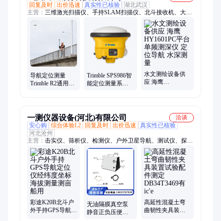
回复及时
出价迅速
真实性已核验
湖北武汉
主营：
三维激光扫描仪、手持SLAM扫描仪、北斗接收机、大地
测量系统、GNSS定位、移动三维测量系统、RTK接收机、水准
仪、全站仪、空间三维重建系统、三维扫描技术服务、3D高斯
泼溅、水文水利、航道测绘
水文测绘设备供
导航定位测量
Trimble SPS986智
应 海鹰
Trimble R2通用型
能定位测量系统
HY1601PC平台单
GNSS系统 易用高
导航定位 更强实
频测深仪 定位导
效 紧凑坚固
用性
航 水深测量
一测仪器设备(河北)有限公司
洽谈
安心购
综合体验L2
回复及时
出价迅速
真实性已核验
河北沧州
主营：
击实仪、筛析仪、检测仪、户外卫星导航、测试仪、探钎
机、集装箱、试验机、测定仪、试验仪、阻力仪、振摆仪、大于
40cm、uv紫外线、防水材料、水泥浆体、石材耐磨、电线电缆、
塑料哑铃、水泥标准、砖石水泥、狄法尔磨、电动脱模、稳定度
仪、压力泌水、胶砂流动
彩途K20B北斗户
高延性混凝土弯
无油隔膜真空泵
外手持GPS导航定
曲韧性夹具装置
静音正负压便携
位仪经纬度坐标
试验配件测定
式实验室抽滤装