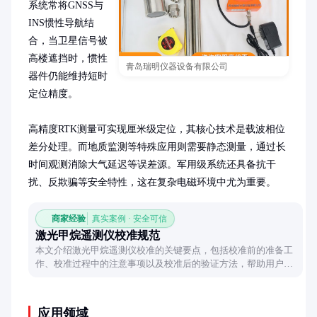
系统常将GNSS与
INS惯性导航结
合，当卫星信号被
高楼遮挡时，惯性
青岛瑞明仪器设备有限公司
器件仍能维持短时
定位精度。

高精度RTK测量可实现厘米级定位，其核心技术是载波相位
差分处理。而地质监测等特殊应用则需要静态测量，通过长
时间观测消除大气延迟等误差源。军用级系统还具备抗干
扰、反欺骗等安全特性，这在复杂电磁环境中尤为重要。
商家经验
真实案例 · 安全可信
激光甲烷遥测仪校准规范
本文介绍激光甲烷遥测仪校准的关键要点，包括校准前的准备工
作、校准过程中的注意事项以及校准后的验证方法，帮助用户确
保设备的准确性和可靠性。
应用领域