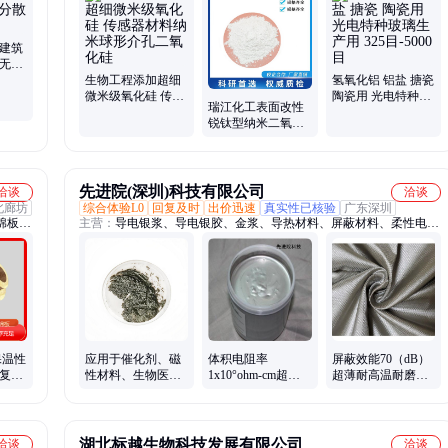
磁粉、雾化铜粉、钒铁粉末、氧化铋粉、钛铁合金、三氧化钼、氧化
粉、
镁粉、三氧化二、氧化钴粉、二硫化钨、氧化铬绿、球形磁铁粉、四
氧化三铁
 建筑
 无杂
众新材
生物工程添加超细
氢氧化铝 铝盐 搪瓷
微米级氧化硅 传感
陶瓷用 光电特种玻
瑞江化工表面改性
器材料纳米球形介
璃生产用 325
锐钛型纳米二氧化
孔二氧化硅
目-5000目
钛亲水/亲油高纯超
细氧化钛
先进院(深圳)科技有限公司
洽谈
洽谈
北廊坊
综合体验L0
回复及时
出价迅速
真实性已核验
广东深圳
棉板、
主营：
导电银浆、导电银胶、金浆、导热材料、屏蔽材料、柔性电极
裹、泡
材料、导热相变材料、导电橡胶、镀银导电布、金粉、铂电极浆料、
、二氧
FPC软板、镀金导电布、银钯浆料、电阻浆料、柔性电极
保温性
应用于催化剂、磁
体积电阻率
屏蔽效能70（dB）
恢复力
性材料、生物医学
1x10°ohm-cm超高
超薄耐高温耐磨双
材料等领域的三元
导热能力LED高可
铝格纹方形平纹导
铜纳米粉体
靠性导电胶
电布
湖北标越生物科技发展有限公司
洽谈
洽谈