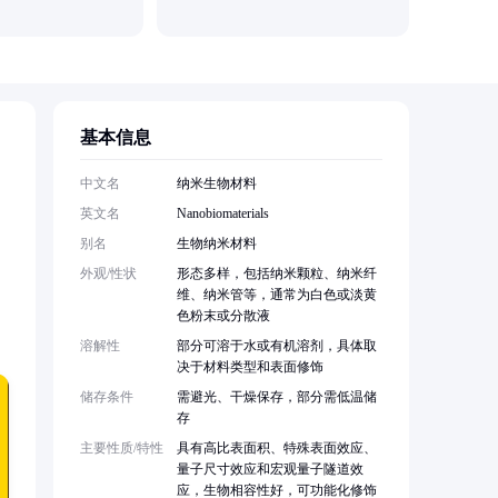
先进院(深
基本信息
中文名
纳米生物材料
英文名
Nanobiomaterials
别名
生物纳米材料
。
外观/性状
形态多样，包括纳米颗粒、纳米纤
维、纳米管等，通常为白色或淡黄
色粉末或分散液
溶解性
部分可溶于水或有机溶剂，具体取
决于材料类型和表面修饰
储存条件
需避光、干燥保存，部分需低温储
存
主要性质/特性
具有高比表面积、特殊表面效应、
量子尺寸效应和宏观量子隧道效
应，生物相容性好，可功能化修饰