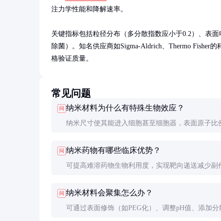
注力学性能和降解速率。

关键指标包括粒径分布（多分散指数应小于0.2）、表
除菌）。知名供应商如Sigma-Aldrich、Thermo
格验证质量。
常见问题
纳米材料为什么有特殊生物效应？
问
纳米尺寸使其能进入细胞甚至细胞器，表面原子比
致化学反应活性增强，量子效应改变光学电磁特性
纳米药物有哪些临床优势？
问
综合作用产生了独特生物效应。
可提高难溶药物生物利用度，实现靶向递送减少副
延长药物半衰期，还能整合诊断和治疗功能（诊疗
纳米材料会聚集怎么办？
问
化）。但生产成本高和监管严格是主要挑战。
可通过表面修饰（如PEG化）、调整pH值、添加分