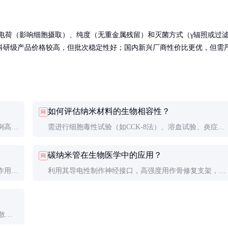
面电荷（影响细胞摄取）、纯度（无重金属残留）和灭菌方式（γ辐照或过
 Fisher的科研级产品价格较高，但批次稳定性好；国内新兴厂商性价比更优，但需
如何评估纳米材料的生物相容性？
问
例高导
需进行细胞毒性试验（如CCK-8法）、溶血试验、炎症因
，这些
子检测和长期体内实验。ISO 10993系列标准是常用评估
碳纳米管在生物医学中的应用？
问
指南，但纳米材料需要更严格的测试。
作用，
利用其导电性制作神经接口，高强度用作骨修复支架，中
一体
空结构负载药物，近红外吸收特性用于肿瘤光热治疗。但
需注意其潜在的肺部毒性风险。
散剂