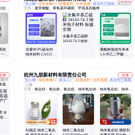
安心购
综合体验L1
回复及时
出价迅速
真实性已核验
湖北武汉
匀仪、
主营：
麦芽糖酸、苯氧基环磷腈、甲巯基四氮唑
水分测
瓶机、
化系统
全氟辛基乙硫醇
34143-74-3 纳米电
子材料 标越生物
系统
含量99.9%硫化锌
聚酯树脂改性单体
0 一键
纳米材料 CAS1314-
1,4-环己二甲酸 工
索曝光
98-3 标越生物
业级 含量98%
杭州九朋新材料有限责任公司
洽谈
洽谈
西柳州
安心购
综合体验L1
真实工厂
回复及时
出价迅速
真实性已核验
蒸馏
上海
主营：
氧化锌、氧化铁、氧化镁、纳米氧化铈、纳米氧化铝、纳米铝
萃取装
溶胶、纳米硅溶胶、纳米氧化钛、纳米氧化锌、纳米氧化铁、纳米氧
仪、自
化硅、纳米氧化镁、纳米氧化锆、纳米氧化铜、纳米氮化硼、纳米碳
、二氧
化硼、氧化铝、钛白粉、白炭黑、硅溶胶、铝溶胶
备、精
置 全
连续稳
适安佳
钇稳定 纳米二氧化
纳米二氧化钛
纳米氧化铝 偶联剂
锆 用于造粒粉 生物
5/15/30/100nm锐钛/
包覆处理 易分散型