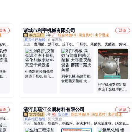
分散。
诸城市利宇机械有限公司
洽谈
洽谈
速
7年
厂
综合体验L0
回复及时
出价迅速
真实性已核验
山东潍坊
氢氧化
主营：
食用菌、烘干机、冻干机、干燥机、杀菌机、灭菌锅、免锅
炉、灭菌器、清洗机、拌料机、杀菌釜、包灭菌、风干机、蒸煮机、
灭菌柜、杀菌锅、双开门、燃气锅炉、菌种设备、冷冻干燥、灭菌设
备、菌包杀菌、高温高压、冻干设备
感器
生物制剂疫苗低温
 低杂
冷冻干燥机 催化剂
利宇机械 高效节能
锆粉
纳米材料真空干燥
食用菌灭菌柜 大容
利宇机械支持定制
设备
量灭菌设备 蘑菇平
冷冻干燥机 枸杞锁
菇灭菌箱
鲜设备 水果冻干
清河县瑞江金属材料有限公司
洽谈
洽谈
5年
档
安心购
综合体验L0
回复及时
出价迅速
硅线
真实性已核验
河北邢台
主营：
氧化铝、镍铁粉、钨铁粉、耐火材料、纳米氧化钛、纳米氧化
晶石、
锌、白铅粉、氧化硼、锰铁粉、硅铁粉、二氧化锆、氧化钛粉、球形
英砂、