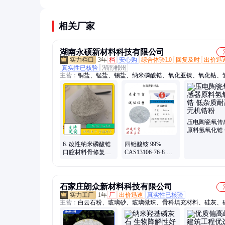
或超声处理来改善。长期储存建议冻干，使用时再
动态光散射仪是监测团聚的常用工具。
相关厂家
湖南永硕新材料科技有限公司
3年
档
安心购
综合体验L0
回复及时
出价迅
真实性已核验
湖南郴州
主营：
铜盐、锰盐、锡盐、纳米磷酸锆、氧化亚镍、氧化钴、
钴、锆盐、无卤环保抑烟阻燃剂、无卤环保阻燃剂
压电陶瓷氧传
原料氢氧化锆
质耐高温无机
6. 改性纳米磷酸锆
四钼酸铵 99%
口腔材料骨修复基
CAS13106-76-8 用
材 生物相容医用粉
作有机合成催化剂
体
石家庄朗众新材料科技有限公司
1年
厂
出价迅速
真实性已核验
主营：
白云石粉、玻璃砂、玻璃微珠、骨科填充材料、硅灰、
石、硅藻土、海泡石纤维、滑石粉、钾钠长石粉、矿渣粉、蓝
铝矾土、麦饭石粉、硼砂、膨润土、羟基磷灰石、石英粉、石