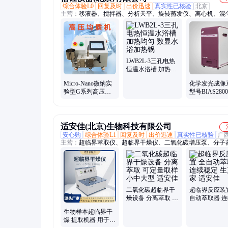
综合体验L0
回复及时
出价迅速
真实性已核验
北京
主营：
移液器、搅拌器、分析天平、旋转蒸发仪、离心机、混
振荡器、摇床、金属浴、培养箱、显微镜、加热板、定氮仪、
定仪、超声波清洗机、水质检测仪、基因扩增仪、浓缩仪、洗
反应釜、电泳仪、超声聚焦打断仪、滴珠机、凝胶成像、酸纯
LWB2L-3三孔电热
恒温水浴槽 加热均
匀 数显水浴加热锅
Micro-Nano微纳实
化学发光成像
验型G系列高压均
型号BIAS280
质机 适用生物纳米
拍摄 无需摸
材料均质机
时间
适安佳(北京)生物科技有限公司
安心购
综合体验L1
回复及时
出价迅速
真实性已核验
广
主营：
超临界萃取仪、超临界干燥仪、二氧化碳增压泵、分子
仪、冷阱、超临界CO2萃取仪、超临界萃取仪器、小型超临界
置、二氧化碳干燥仪、超临界干燥设备、超临界二氧化碳干燥
动临界点干燥仪、二氧化碳气体增压泵、超临界二氧化碳装置
化碳充装泵、二氧化碳注入泵、加压泵、氟冷阱、分子蒸馏设
馏塔、旋蒸器、旋蒸仪、干燥仪、蒸发仪、低温冷阱
二氧化碳超临界干
超临界反应装
燥设备 分离萃取 可
自动萃取器 
定量取样 小中大型
定 生产厂家 
生物样本超临界干
适安佳
燥 提取机器 用于纳
米材料制备 适安佳