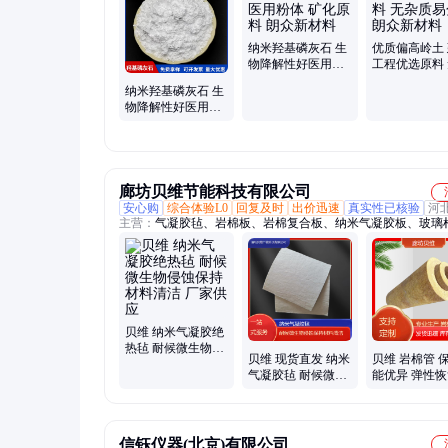
土状石墨/鳞片石墨、氧化铝、石墨、萤石粉、氧化钙、叶蜡石
铁粉
纳米羟基磷灰石 生
优质偏高岭土
物降解性好医用粉
工程优选原料
体 矿化原料 朗众新
质易分散 朗
纳米羟基磷灰石 生
材料
料
物降解性好医用粉
体 控油修护 朗众新
材料
廊坊贝维节能科技有限公司
安心购
综合体验L0
回复及时
出价迅速
真实性已核验
河
主营：
气凝胶毡、岩棉板、岩棉复合板、纳米气凝胶板、玻璃
玻璃纤维针刺毡、硅酸铝针刺毯、岩棉管、玻璃棉管、防火包
沫玻璃板、硅酸铝管、玻璃棉卷毡、玻镁防火板、气凝胶粉末
化硅气凝胶毡
贝维 纳米气凝胶绝
热毡 耐候微生物侵
贝维 现货直发 纳米
贝维 岩棉管 
蚀保持材料清洁 厂
气凝胶毡 耐候微生
能优异 弹性
家供应
物侵蚀保持材料清
强大量现货
洁 一站式服务
信钰仪器(北京)有限公司