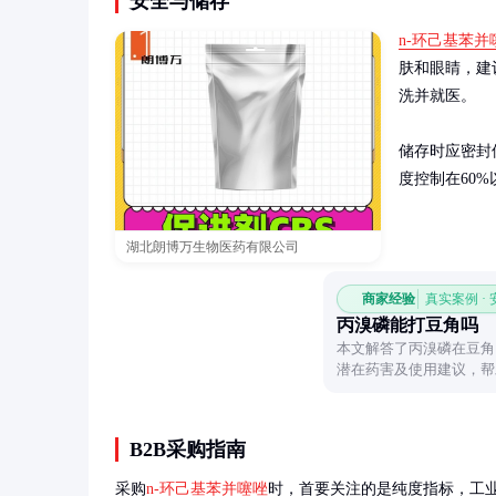
安全与储存
n-环己基苯并
肤和眼睛，建
洗并就医。

储存时应密封
度控制在60
湖北朗博万生物医药有限公司
商家经验
真实案例 ·
丙溴磷能打豆角吗
本文解答了丙溴磷在豆角
潜在药害及使用建议，帮
B2B采购指南
采购
n-环己基苯并噻唑
时，首要关注的是纯度指标，工业