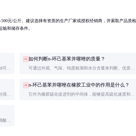
-500元/公斤。建议选择有资质的生产厂家或授权经销商，并索取产品质
意运输和储存条件。
如何判断n-环己基苯并噻唑的质量？
问
触可能
可通过外观、气味、纯度检测和水分含量来判断。优质产
个人防
品应为无色或淡黄色透明液体，无明显杂质，纯度达到标
n-环己基苯并噻唑在橡胶工业中的作用是什么？
问
称值。
与强氧
它作为橡胶硫化促进剂的中间体，能够提高硫化速度和硫
化程度，改善橡胶制品的物理机械性能和耐老化性能。
强酸强