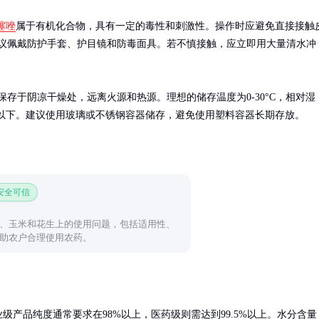
噻唑
属于有机化合物，具有一定的毒性和刺激性。操作时应避免直接接触
议佩戴防护手套、护目镜和防毒面具。若不慎接触，应立即用大量清水冲
保存于阴凉干燥处，远离火源和热源。理想的储存温度为0-30°C，相对湿
%以下。建议使用玻璃或不锈钢容器储存，避免使用塑料容器长期存放。
 安全可信
、玉米和花生上的使用问题，包括适用性、
助农户合理使用农药。
级产品纯度通常要求在98%以上，医药级则需达到99.5%以上。水分含量