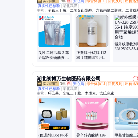
7年
档
安心购
综合体验L0
回复及时
出价迅
真实性已核验
湖北武汉
主营：
全氟三丁胺、二苄叉山梨醇、六氟丙烯二聚体、二异戊
醚、六氟环氧丙烷二聚体、异丙醇铝、纳米勃姆石、隐色结晶
菲罗啉
紫外线吸收剂U
328 25973-55-
N,N-二环己基-2-苯
正癸醇 十碳醇 112-
度99% 适用
并噻唑次磺酰胺 促
30-1 纯度99% 用于
烃等聚合物
进剂DZ DCBS
合成原料、香料配
4979-32-2 纯度99%
方等
湖北朗博万生物医药有限公司
3年
档
安心购
综合体验L1
回复及时
出价迅
真实性已核验
湖北武汉
主营：
环己基、全氟三丁胺、木质素、吉氏色素
(促进剂CBS) N-环
异辛醇硫酸钠 126-
甲基甘氨酸二