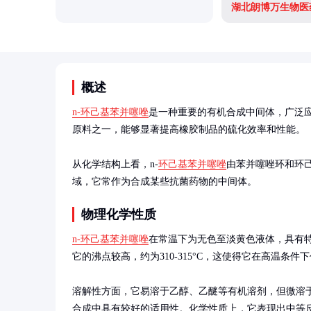
湖北朗博万生物医
概述
n-环己基苯并噻唑
是一种重要的有机合成中间体，广泛
原料之一，能够显著提高橡胶制品的硫化效率和性能。

从化学结构上看，n-
环己基苯并噻唑
由苯并噻唑环和环
域，它常作为合成某些抗菌药物的中间体。
物理化学性质
n-环己基苯并噻唑
在常温下为无色至淡黄色液体，具有特殊气
它的沸点较高，约为310-315°C，这使得它在高温条件
溶解性方面，它易溶于乙醇、乙醚等有机溶剂，但微溶
合成中具有较好的适用性。化学性质上，它表现出中等