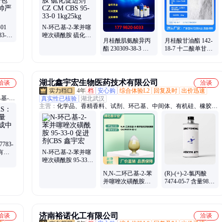
01
N-环己基-2-苯并噻
83-0
唑次磺酰胺 硫化促
月桂酰肌氨酸异丙
月桂酸甘油酯 142-
 帅严
进剂CZ CM CBS
酯 230309-38-3 含
18-7 十二酸单甘油
95-33-0 1kg25kg
量99% 100g1kg包装
酯工业级 表面活性
剂 20kg/袋
湖北鑫宇宏生物医药技术有限公司
洽谈
洽谈
4年
档
安心购
综合体验L2
回复及时
出价迅速
基-N-
真实性已核验
湖北武汉
主营：
化学品、香精香料、试剂、环己基、中间体、有机硅、橡胶树
醛树脂
脂、催化剂、纳米材料
783-
 有机
N-环己基-2-苯并噻
唑次磺酰胺 95-33-0
促进剂CBS 鑫宇宏
N,N-二环己基-2-苯
(R)-(+)-2-氯丙酸
并噻唑次磺酰胺
7474-05-7 含量98%
CAS#4979-32-2 含
鑫宇宏 100g 仅供科
量99 鑫宇宏1KG
研
济南裕诺化工有限公司
洽谈
洽谈