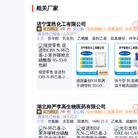
相关厂家
济宁棠邑化工有限公司
4年
档
安心购
综合体验L1
回复及时
出价迅
真实性已核验
山东济宁
主营：
异辛醇、乳化剂、乙烯醚、基羟乙基、烷基糖苷、特辛
丙烯酰胺基、甲酯乙氧基、癸基葡糖苷、醚羧酸、脂肪醇、分
染色助剂、聚乙二醇、异构醇醚、泊洛沙姆、椰油酰胺、聚氧
嵌段聚醚、单油酸酯、异构十三醇、丙烯磺酸钠、氢化蓖麻油
葡糖苷、低泡渗透剂
现货零售 促进剂
CBS N-环己基-2-苯
德国赢创S18 阳离
快干型 剂 架
并噻唑次磺酰胺 95-
子调理剂 TEGO
温干耐高温固
33-0 包邮
AMID 德固赛 白色
灌封胶固 化 
至浅黄色片状固体
量 大 价优
湖北帅严李高生物医药有限公司
2年
档
安心购
综合体验L1
回复及时
出价迅
真实性已核验
湖北武汉
主营：
甘氨酸、水苏糖、阻燃剂、1680-21-3、乙氧基、硫酸
锆、硫酸锂、硫酸锶、硫酸锰、铝酸锌、牛磺酸、褪黑素、磷
丙酸铵、苏云金、碳酸镁、麝香酮、肉桂醛、磷酸铝、王浆酸
胺、赖氨酸、增塑剂、浸膏粉