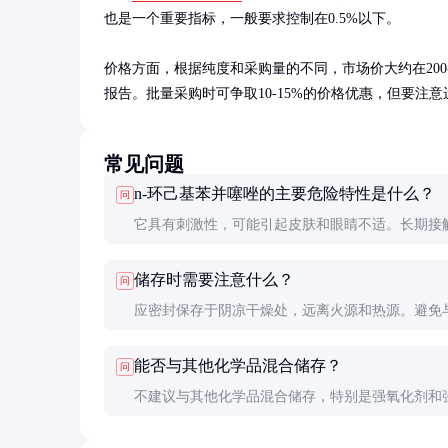
也是一个重要指标，一般要求控制在0.5%以下。

价格方面，根据纯度和采购量的不同，市场价大约在200
报告。批量采购时可争取10-15%的价格优惠，但要注
常见问题
n-环己基苯并噻唑的主要危险特性是什么？
问
它具有刺激性，可能引起皮肤和眼睛不适。长期接
对肝脏和神经系统造成损害，因此操作时务必做好
储存时需要注意什么？
问
护。
应密封保存于阴凉干燥处，远离火源和热源。避免
化剂接触，建议使用玻璃或不锈钢容器储存。
能否与其他化学品混合储存？
问
不建议与其他化学品混合储存，特别是强氧化剂和
碱，可能发生危险反应。应单独存放并做好标识。