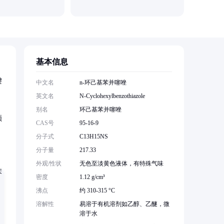
基本信息
键
中文名
n-环己基苯并噻唑
英文名
N-Cyclohexylbenzothiazole
别名
环己基苯并噻唑
领
CAS号
95-16-9
分子式
C13H15NS
分子量
217.33
外观/性状
无色至淡黄色液体，有特殊气味
密度
1.12 g/cm³
沸点
约 310-315 °C
溶解性
易溶于有机溶剂如乙醇、乙醚，微
溶于水