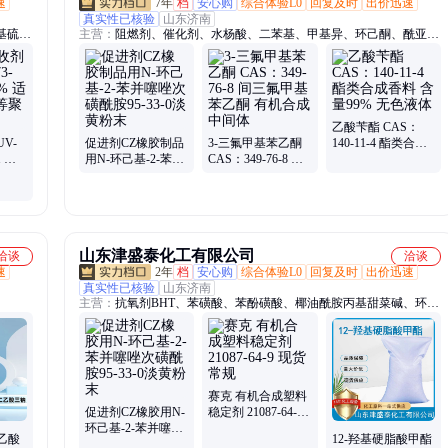
速
7年
档
安心购
综合体验L0
回复及时
出价迅速
真实性已核验
山东济南
基硫
主营：
阻燃剂、催化剂、水杨酸、二苯基、甲基异、环己酮、酰亚
紫、邻
胺、正磷酸、烟酰胺、曲酸粉、氯化锌、异丙醇、化妆品、初油酸、
脂肪醇、生石灰、碳酸锌、碳酸锂、活性炭、乙二胺、三氮唑、着色
剂、防冻液、抗氧剂、亚磷酸
乙酸苄酯 CAS：
V-
促进剂CZ橡胶制品
3-三氟甲基苯乙酮
140-11-4 酯类合成
1 纯
用N-环己基-2-苯并
CAS：349-76-8 间
香料 含量99% 无色
于聚烯
噻唑次磺酰胺95-
三氟甲基苯乙酮 有
液体
33-0淡黄粉末
机合成中间体
山东津盛泰化工有限公司
洽谈
洽谈
速
2年
档
安心购
综合体验L0
回复及时
出价迅速
真实性已核验
山东济南
主营：
抗氧剂BHT、苯磺酸、苯酚磺酸、椰油酰胺丙基甜菜碱、环烷
酸铈、N235 萃取剂、C272萃取剂、均苯四甲酸二酐、对苯乙烯磺酸
钠、氟化铝、甘油三苯甲酸酯
赛克 有机合成塑料
促进剂CZ橡胶用N-
稳定剂 21087-64-9
环己基-2-苯并噻唑
现货 常规
乙酸
12-羟基硬脂酸甲酯
次磺酰胺95-33-0淡