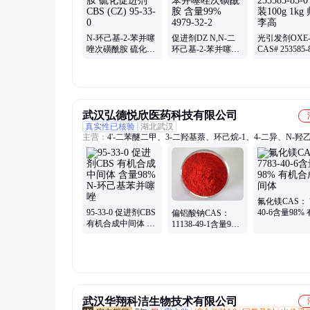
N-环己基-2-苯并噻
促进剂DZ N,N-二
光引发剂OXE-
唑次磺酰胺 硫化促
环己基-2-苯并噻唑
CAS# 253585-
进剂 CBS (CZ) 95-
次磺酰胺 含量99%
包装100g 1kg
33-0
4979-32-2
李高
武汉弘德悦欣医药科技有限公司
真实性已核验
湖北武汉
主营：
4'-二苯醚二甲、3-二羟基萘、环己烷-1、4-二异、N-羟乙
甲基、5-降冰片二烯、有机合成中间体、化学助剂、水溶性酚
氟化镁CAS： 7
95-33-0 促进剂CBS
40-6含量98%
偏铝酸钠CAS：
有机合成中间体 含
合成中间体
11138-49-1含量98%
量98% N-环己基苯
有机合成中间体
并噻唑
武汉华翔科洁生物技术有限公司