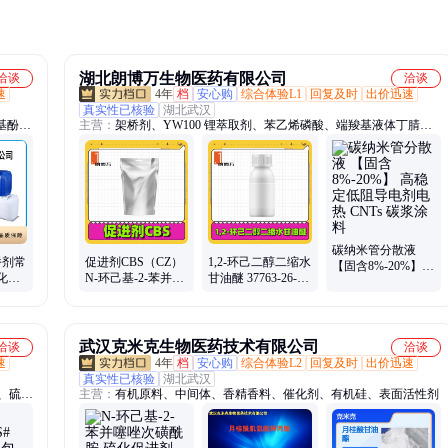
湖北朗博万生物医药有限公司
洽谈
洽谈
速
4年
档
安心购
综合体验L1
回复及时
出价迅速
真实性已核验
湖北武汉
基酚、
主营：
架桥剂、YW100 锂萃取剂、苯乙烯磷酸、端羧基液体丁腈橡
散剂、
胶、10-羟基癸酸、乙烯基磷酸二乙酯、β-磷酸三钙、1-乙炔基环已
乙烯、
醇、肉豆蔻酸镁、硬脂酸钴、全氟三丁胺、磷酸锰铁锂、十一烯酸、
、醇醚
钨酸铝、间二异丙苯、锂硅合金、溴甲酚绿、生物活性玻璃、溴代海
因树脂颗粒、红铝、龙涎酮、原丁酸三甲酯
碳纳米管分散液
桥剂常
促进剂CBS（CZ）
1,2-环己二醇二缩水
【固含8%-20%】
化剂
N-环己基-2-苯并噻
甘油醚 37763-26-1
高稳定低阻导电剂
剂厂家
唑次磺酰胺 95-33-0
新癸酸缩水甘油酯
电热 CNTs 碳浆涂
朗博万 1kg起
朗博万1kg
料
武汉克米克生物医药技术有限公司
洽谈
洽谈
速
4年
档
安心购
综合体验L2
回复及时
出价迅速
真实性已核验
湖北武汉
锌、硫酸
主营：
有机原料、中间体、香精香料、催化剂、有机硅、表面活性剂
酸铁、
、椰油