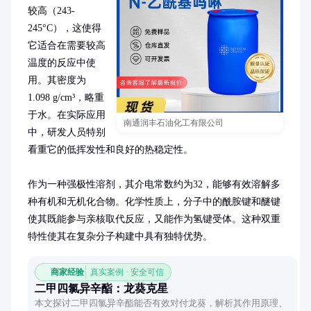
较高（243-
245°C），这使得
它适合在需要较高
温度的反应中使
用。其密度为
1.098 g/cm³，略重
于水。在实际应用
南通润丰石油化工有限公司
中，研发人员特别
看重它的低挥发性和良好的热稳定性。

作为一种强极性溶剂，其介电常数约为32，能够有效溶解多
种有机和无机化合物。化学性质上，分子中的酰胺键和醚键
使其既能参与亲核取代反应，又能作为氢键受体。这种双重
特性使其在复杂分子构建中具有独特优势。
商家经验
真实案例 · 安全可信
二甲四氯异辛酯：龙葵克星
本文探讨二甲四氯异辛酯能否有效对付龙葵，解析其作用原理、