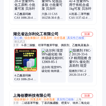
色液体、化工催化剂、医药中间体、表面活性剂、香料化合物、
草酸二水合物、三硫代碳酸钠、精胺四盐酸盐、苯乙烯化苯酚、
硫脲类促进剂
4-乙酰基吗啉
六肽-11 CAS
4-羟基-二苯甲酮
CAS 1696-20-4 含
161258-30-6 含量
CAS 1137-42-4 含
量99% 化工原料
98% 化妆品多肽
量99% 用于有机
小批量可发 贝乐
小批量可发 贝乐
合成 1kg可发 贝
叶
叶
乐叶
湖北省达尔利化工有限公司
洽谈
安心购
综合体验L0
回复及时
出价迅速
真实性已核验
湖北武汉
主营：
6-萘二羧酸、邻苯甲酰苯甲酸、偶联剂、乙酰氧基氮杂环
丁酮、乙酰氧基苯乙烯、硅烷偶联剂、kh-602、十八硫醇、碳酸
铯、胆酸钠、脱氧胆酸钠、去氧胆酸钠、去氢胆酸、溴代丙二
醛、茶籽油、聚钨酸钠、氰乙酸甲酯、沙棘籽油、桔子油、亚麻
油、柠檬桉醇、芳樟醇、二氟苯胺、萃取剂
达尔利 现货99%
碳化铪 纳米级碳
阻燃剂 FRC-2
化铪HfC 12069-
20120-33-6 CP 棉
4-乙酰基吗啉
85-1
用阻燃 含量95%
CAS 1696-20-4 合
催化剂及助剂 现
成中间体 含量
货
99% 无色液体
上海创赛科技有限公司
洽谈
综合体验L0
回复及时
出价迅速
真实性已核验
上海
主营：
二硝基苯甲酸、丁基四氟硼酸、橙黄Ⅳ、纳米二氧化硅