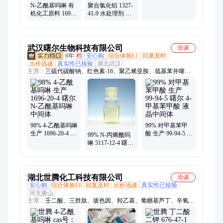
成中间体 袋装粉
N-乙酰基吗啉 有
聚合氯化铝 1327-
末
机化工原料 1696-
41-9 水处理剂 支
20-4 合成中间体
持试样 按需分装
现货
武汉曙尔生物科技有限公司
洽谈
6年
档
安心购
综合体验L1
回复及时
出价迅速
真实性已核验
湖北武汉
主营：
三硫代碳酸钠、红色素-16、聚乙烯亚胺、巯基苯并噻唑
钠、三乙二醇二异辛酸酯、L-丙交酯、乙交酯、石油酯-T50、多
元醇苯甲酸酯、热压敏染料、光稳定剂、高分子降解材料
98% 4-乙酰基吗啉
99% 对甲基苯甲
生产 1696-20-4 曙
酸 生产 99-94-5 曙
99% N-丙烯酰吗
尔N-乙酰基吗啉
尔 4-甲基苯甲酸
啉 5117-12-4 曙尔
中间体
液晶中间体
4-丙烯酰吗啉 合
成树脂改性剂
湖北世腾化工科技有限公司
洽谈
安心购
综合体验L0
回复及时
出价迅速
真实性已核验
河北唐山
主营：
壬二酸、三胜肽、玻色因、羟乙基、葡糖基芦丁、辛氧基
甘油、乙酰基四肽、氨基羟苯甲酰、维生素c乙基醚、苯乙基间
苯二酚、水杨酸乙基己酯、乙基己基三嗪酮、302776-68-7、依克