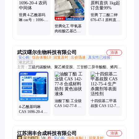
多因、抗坏血酸、谷胱甘肽、苯甲酸己酯、紫外吸收剂、生物素
三肽、棕榈酰三肽、肉豆蔻酰五肽、植物油脂肪酸、紫外线吸收
剂、二氢燕麦生物碱
世腾 4-乙酰基吗
世腾 丁二酸二钾
啉 cas号：1696-
676-47-1 原料直供
20-4 农药中间体
1kg起订含量99%
世腾化工 甲氧基
肉桂酸乙基己酯
5466-77-3 支持小
样
武汉曙尔生物科技有限公司
洽谈
安心购
综合体验L0
回复及时
出价迅速
真实性已核验
湖北武汉
主营：
三硫代碳酸钠、聚乙烯亚胺、三甘醇二异辛酸酯、烯丙基
二甘醇二碳酸酯、热敏染料、聚己内酯PCL
油酸丁酯 工业级
十四烷基二甲基
CAS 142-77-8 合
叔胺 CAS 112-75-
4-乙酰基吗啉
成材料助剂 黄色
4 生产杀菌剂等表
CAS 1696-20-4 合
油状液体
面活性剂
成中间体 含量
99% 无色液体
江苏润丰合成科技有限公司
洽谈
5年
档
安心购
综合体验L1
回复及时