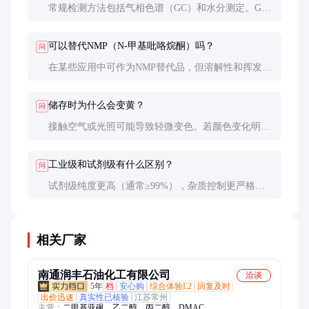
常规检测方法包括气相色谱（GC）和水分测定。GC
纯度应≥98%，水分≤0.5%。正规供应商会提供这些检
测数据。
可以替代NMP（N-甲基吡咯烷酮）吗？
问
在某些应用中可作为NMP替代品，但溶解性和挥发性
有所不同。具体替代需经过实验验证，不能简单等同
替换。
储存时为什么会变黄？
问
接触空气或光照可能导致轻微变色。若颜色变化明显
（APHA>100），可能表明质量下降，建议检测后再
使用。
工业级和试剂级有什么区别？
问
试剂级纯度更高（通常≥99%），杂质控制更严格，
价格也更高。工业应用通常使用工业级即可满足要
求。
相关厂家
南通润丰石油化工有限公司
洽谈
5年
档
安心购
综合体验L2
回复及时
出价迅速
真实性已核验
江苏常州
主营：
二甲基亚砜、乙二醇、丙二醇、DMAC