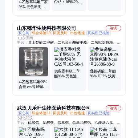
角片状体 太阳
CAS：1696-20-4
4-乙酰基吗啉厂家
能、锂电子电池
无色透明液体 合
98% 无色透明液
材料
成农药中间体 可
体 CAS：1696-20-
拆分
4 有机合成中间体
山东穗华生物科技有限公司
洽谈
安心购
综合体验L0
回复及时
出价迅速
真实性已核验
山东济南
主营：
异山梨醇二甲醚、二氢茉莉酮酸甲酯、二氢吡啶原粉、四
丁基溴化铵、巯基乙酸乙醇胺、己脒定二(羟乙基磺酸、四丙基
氢氧化铵、巯基乙酸铵、三乙酰氧基硼氢化钠、半胱胺盐酸盐、
莫能菌素、二氢燕麦生物碱、月桂酰赖氨酸、双马来酰亚胺
BMI、福美钠、辛酰氧肟酸、二硫代二甘醇酸二铵、乙醛酸固
体、蓖麻油酸锌、蓖麻油酸锌脂、对氯间二甲苯酚、辛酰羟肟酸
供应香料级二苄
叠氮磷酸二苯酯
醚98% 无色油状
98% DPPA 浅黄色
液体 CAS号103-
液体cas号26386-
4-乙酰基吗啉99%
50-4
88-9
含量 cas号1696-
20-4 有机合成中
间体
武汉贝乐叶生物医药科技有限公司
洽谈
安心购
综合体验L1
回复及时
出价迅速
真实性已核验
湖北武汉
主营：
硫酸铝、硫酸铁、除草剂、巯基乙酸钙、乙酰基六肽、二
硫氰基甲烷、甲基天冬氨酸、芥花籽油、全氟萘烷、桂花精油、
乳清酸锂、分析试剂、无色液体、香精香料、农药中间体、淡黄