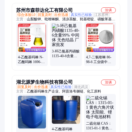
苏州市森菲达化工有限公司
洽谈
综合体验L0
回复及时
出价迅速
真实性已核验
江苏苏州
主营：
山梨酸钾、吡唑啉酮、清凉茶酸、羟基嘧啶、磺酸苯基、
叔丁基锂、基氨基锂、氯乙酰氯、三正丁基、四羟甲基、乙酰苯
胺、甲基苯基、山梨酸钙、双乙烯酮、氯羟吡啶、硫酸磷脲
3-环己氨基丙磺酸
1135-40-6含量
4-乙酰基吗啉 N-
4,7-二氯喹啉 86-
99% 中间体 无色
乙酰吗啉 1696-20-
98-6 工业级中间
结晶 厂家批发
4 工业级 中间体
体 厂家销售 现货
库存充足
出售
湖北源梦生物科技有限公司
洽谈
回复及时
出价迅速
真实性已核验
湖北武汉
主营：
乙酰基吗啉生产企业、阿昔洛韦侧链、化工原料
二硫化锡 CAS：
1315-01-1 黄色六
4-乙酰基吗啉