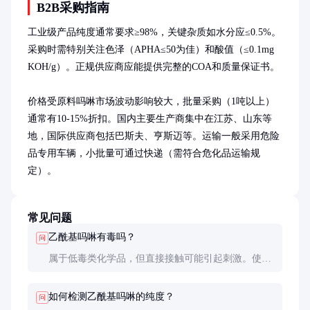
B2B采购指南
工业级产品纯度通常要求≥98%，关键杂质如水分应≤0.5%。
采购时需特别关注色泽（APHA≤50为佳）和酸值（≤0.1mg 
KOH/g）。正规供应商应能提供完整的COA和质量保证书。

价格受原料吗啉市场波动影响较大，批量采购（1吨以上）
通常有10-15%折扣。国内主要生产商集中在江苏、山东等
地，国际供应商包括巴斯夫、亨斯迈等。运输一般采用危险
品专用车辆，小批量可通过快递（需符合危化品运输规
定）。
常见问题
乙酰基吗啉有毒吗？
问
属于低毒类化学品，但直接接触可能引起刺激。使用
时应做好防护，避免吸入蒸气或接触皮肤。工作环境
建议安装通风设备。
如何检测乙酰基吗啉的纯度？
问