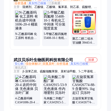
出价迅速
真实性已核验
江苏南通
主营：
阻燃剂、乙酸镍、乙酸镝、氟苯基、羟乙基、硫酸锂、硫
酸锶、溴氨酸、香茅醇、肌氨酸、锂电池、四氢萘、磷酸铬、碳
酸镁、碳酸镍、防冻剂、磷酸铝、叔丁醇、浮选剂、稀释剂、去
除剂、庚二酸、除磷剂、十八烯、蛋白酶
N-乙酰基吗啉 化
5-甲酸乙酯四氮唑
工原料 有机合成
55408-10-1 有机化
聚乙二醇二缩水
中间体 1696-20-4
工中间体 可分装
甘油醚 39443-66-8
桶装液体
现货直发
化工原料 现货直
发
武汉贝乐叶生物医药科技有限公司
洽谈
安心购
综合体验L0
回复及时
出价迅速
真实性已核验
湖北武汉
主营：
β-溴苯乙烷、硫酸烟酰苯胺、菜籽油甲酯、5-二甲基吡
唑、N-油酰基肌氨酸、环己基苯、乙基纤维素、2-辛烯基琥珀酸
酐、5二硝基水杨酸、辛酸镁、辛酸钾、有机硅季铵盐、萘钠处
理液
4-乙酰基吗啉
马来酸二辛酯厂
左旋双氢苯甘氨
CAS#1696-20-4 农
家 CAS#2915-53-9
酸 CAS#26774-88-
药中间体 无色液
无色液体 作内增
9 含量99% 1kg起
体 贝乐叶厂家
塑剂 贝乐叶
订 贝乐叶