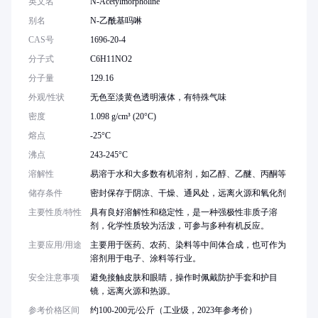
英文名
N-Acetylmorpholine
别名
N-乙酰基吗啉
CAS号
1696-20-4
分子式
C6H11NO2
分子量
129.16
外观/性状
无色至淡黄色透明液体，有特殊气味
密度
1.098 g/cm³ (20°C)
熔点
-25°C
沸点
243-245°C
溶解性
易溶于水和大多数有机溶剂，如乙醇、乙醚、丙酮等
储存条件
密封保存于阴凉、干燥、通风处，远离火源和氧化剂
主要性质/特性
具有良好溶解性和稳定性，是一种强极性非质子溶
剂，化学性质较为活泼，可参与多种有机反应。
主要应用/用途
主要用于医药、农药、染料等中间体合成，也可作为
溶剂用于电子、涂料等行业。
安全注意事项
避免接触皮肤和眼睛，操作时佩戴防护手套和护目
镜，远离火源和热源。
参考价格区间
约100-200元/公斤（工业级，2023年参考价）