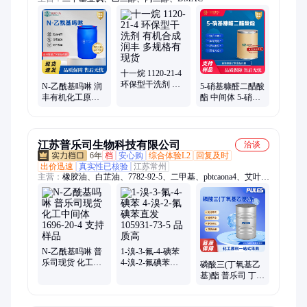
十一烷 1120-21-4
环保型干洗剂 有
N-乙酰基吗啉 润
5-硝基糠醛二醋酸
机合成 润丰 多规
丰有机化工原料
酯 中间体 5-硝
格有现货
1696-20-4 合成材
基-2-糠醛二乙酯
料中间体 现货
92-55-7
江苏普乐司生物科技有限公司
洽谈
6年
档
安心购
综合体验L2
回复及时
出价迅速
真实性已核验
江苏常州
主营：
橡胶油、白芷油、7782-92-5、二甲基、pbtcaona4、艾叶
油、桉树醇、2905-60-4、5989-81-1、重质苯、活性炭、1305-62-
0、1192-62-7、安息油、9005-32-7、正辛烷、7775-27-1、8050-
09-7、1739-84-0、7786-30-3、黄糊精、6920-22-5、三辛胺、
1897-52-5、7727-21-1
N-乙酰基吗啉 普
1-溴-3-氟-4-碘苯
乐司现货 化工中
4-溴-2-氟碘苯直
磷酸三(丁氧基乙
间体 1696-20-4 支
发 105931-73-5 品
基)酯 普乐司 丁氧
持样品
质高
基磷酸三乙酯 78-
51-3