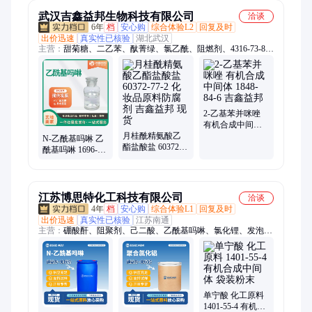
武汉吉鑫益邦生物科技有限公司
洽谈
6年
档
安心购
综合体验L2
回复及时
出价迅速
真实性已核验
湖北武汉
主营：
甜菊糖、二乙苯、酞菁绿、氯乙酰、阻燃剂、4316-73-8、
二戊烯、单甲醚、硫酸锂、4861-19-2、大理石、1192-62-7、羊
脂酸、7783-40-6、磷酸氢、8002-74-2、7782-61-8、龙脑油、
2842-44-6、聚甘油、二聚酸、戊二醇、聚醚f68、磺化油、1310-
58-3
2-乙基苯并咪唑
有机合成中间体
月桂酰精氨酸乙
1848-84-6 吉鑫益
N-乙酰基吗啉 乙
酯盐酸盐 60372-
邦
酰基吗啉 1696-20-
77-2 化妆品原料
4 中间体 桶装液
防腐剂 吉鑫益邦
体
现货
江苏博思特化工科技有限公司
洽谈
4年
档
安心购
综合体验L1
回复及时
出价迅速
真实性已核验
江苏南通
主营：
硼酸酐、阻聚剂、己二酸、乙酰基吗啉、氯化锂、发泡
剂、乙二醇、醋酸铜、硅酸钠、正癸醇、新癸酸、环烷油、腰果
酚、十二醇、酒石酸、碳酸锂、三甘醇、油菜酸、二甘醇、碳酸
钾、甲酸钠、硅酸镁、棕榈油、6-氯嘌呤、微晶石蜡、磷酸一铵
单宁酸 化工原料
1401-55-4 有机合